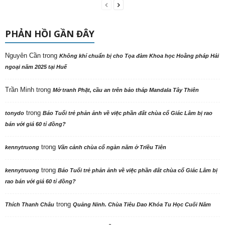
PHẢN HỒI GẦN ĐÂY
Nguyên Cần
trong
Không khí chuẩn bị cho Tọa đàm Khoa học Hoằng pháp Hải
ngoại năm 2025 tại Huế
Trần Minh
trong
Mở tranh Phật, cầu an trên bảo tháp Mandala Tây Thiên
trong
tonydo
Báo Tuổi trẻ phản ảnh về việc phần đất chùa cổ Giác Lâm bị rao
bán với giá 60 tỉ đồng?
trong
kennytruong
Vãn cảnh chùa cổ ngàn năm ở Triều Tiên
trong
kennytruong
Báo Tuổi trẻ phản ảnh về việc phần đất chùa cổ Giác Lâm bị
rao bán với giá 60 tỉ đồng?
trong
Thích Thanh Châu
Quảng Ninh. Chùa Tiêu Dao Khóa Tu Học Cuối Năm