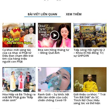
BÀI VIẾT LIÊN QUAN
XEM THÊM
Ca khúc mới sáng tác
Đóa sen hồng tháng tư
Tiếp sóng Hội nghị kỳ 2
của ca nhạc sĩ Phật tử
– Đồng Quế Anh
– Khóa IX Hội đồng Trị
Diệu Đan chạm đến trái
sự GHPGVN
tim của hàng triệu
người con Phật
Hòa Hiệp và Bá Thắng ra
Ranh Giới – Sự khốc liệt
Giới thiệu ca khúc: ” Trái
mắt MV Phật giáo “Kiếp
đến tàn nhẫn của cuộc
Tim Bất Diệt” do SC.
nhân sinh”
chiến chống Covid-19
Thích Nữ Chúc Hiếu
sáng tác và thể hiện