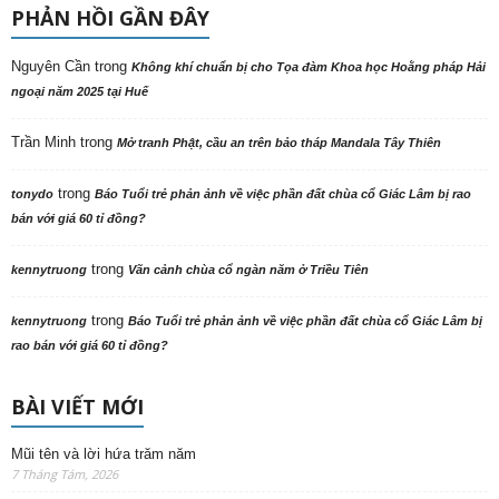
PHẢN HỒI GẦN ĐÂY
Nguyên Cần
trong
Không khí chuẩn bị cho Tọa đàm Khoa học Hoằng pháp Hải
ngoại năm 2025 tại Huế
Trần Minh
trong
Mở tranh Phật, cầu an trên bảo tháp Mandala Tây Thiên
trong
tonydo
Báo Tuổi trẻ phản ảnh về việc phần đất chùa cổ Giác Lâm bị rao
bán với giá 60 tỉ đồng?
trong
kennytruong
Vãn cảnh chùa cổ ngàn năm ở Triều Tiên
trong
kennytruong
Báo Tuổi trẻ phản ảnh về việc phần đất chùa cổ Giác Lâm bị
rao bán với giá 60 tỉ đồng?
BÀI VIẾT MỚI
Mũi tên và lời hứa trăm năm
7 Tháng Tám, 2026