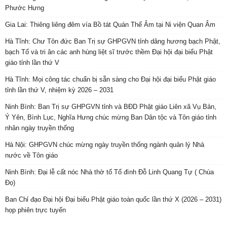
Phước Hưng
Gia Lai: Thiêng liêng đêm vía Bồ tát Quán Thế Âm tại Ni viện Quan Âm
Hà Tĩnh: Chư Tôn đức Ban Trị sự GHPGVN tỉnh dâng hương bạch Phật,
bạch Tổ và tri ân các anh hùng liệt sĩ trước thềm Đại hội đại biểu Phật
giáo tỉnh lần thứ V
Hà Tĩnh: Mọi công tác chuẩn bị sẵn sàng cho Đại hội đại biểu Phật giáo
tỉnh lần thứ V, nhiệm kỳ 2026 – 2031
Ninh Bình: Ban Trị sự GHPGVN tỉnh và BĐD Phật giáo Liên xã Vụ Bản,
Ý Yên, Bình Lục, Nghĩa Hưng chúc mừng Ban Dân tộc và Tôn giáo tỉnh
nhân ngày truyền thống
Hà Nội: GHPGVN chúc mừng ngày truyền thống ngành quản lý Nhà
nước về Tôn giáo
Ninh Bình: Đại lễ cất nóc Nhà thờ tổ Tổ đình Đỗ Linh Quang Tự ( Chùa
Đọ)
Ban Chỉ đạo Đại hội Đại biểu Phật giáo toàn quốc lần thứ X (2026 – 2031)
họp phiên trực tuyến