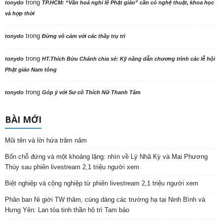
trong
tonydo
TP.HCM: “Văn hoá nghi lễ Phật giáo” cần có nghệ thuật, khoa học
và hợp thời
trong
tonydo
Đừng vô cảm với các thầy trụ trì
trong
tonydo
HT.Thích Bửu Chánh chia sẻ: Kỹ năng dẫn chương trình các lễ hội
Phật giáo Nam tông
trong
tonydo
Góp ý với Sư cô Thích Nữ Thanh Tâm
BÀI MỚI
Mũi tên và lời hứa trăm năm
Bốn chỗ đứng và một khoảng lặng: nhìn về Lý Nhã Kỳ và Mai Phương
Thúy sau phiên livestream 2,1 triệu người xem
Biệt nghiệp và cộng nghiệp từ phiên livestream 2,1 triệu người xem
Phân ban Ni giới TW thăm, cúng dàng các trường hạ tại Ninh Bình và
Hưng Yên: Lan tỏa tinh thần hộ trì Tam bảo