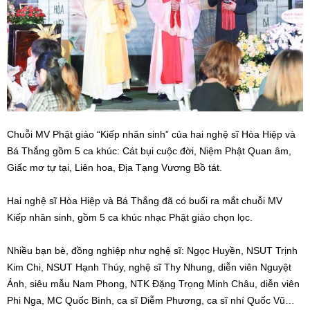
Chuỗi MV Phật giáo “Kiếp nhân sinh” của hai nghệ sĩ Hòa Hiệp và
Bá Thắng gồm 5 ca khúc: Cát bụi cuộc đời, Niệm Phật Quan âm,
Giấc mơ tự tại, Liên hoa, Địa Tạng Vương Bồ tát.
Hai nghệ sĩ Hòa Hiệp và Bá Thắng đã có buổi ra mắt chuỗi MV
Kiếp nhân sinh, gồm 5 ca khúc nhạc Phật giáo chọn lọc.
Nhiều bạn bè, đồng nghiệp như nghệ sĩ: Ngọc Huyền, NSUT Trịnh
Kim Chi, NSUT Hạnh Thúy, nghệ sĩ Thy Nhung, diễn viên Nguyệt
Ánh, siêu mẫu Nam Phong, NTK Đặng Trọng Minh Châu, diễn viên
Phi Nga, MC Quốc Bình, ca sĩ Diễm Phương, ca sĩ nhí Quốc Vũ…