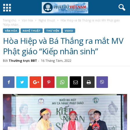
Trang chủ
Văn hóa
Nghệ thuật
Hòa Hiệp và Bá Thắng ra mắt MV Phật giáo
“Kiếp nhân...
VĂN HÓA
NGHỆ THUẬT
THƯ VIỆN
VIDEO
Hòa Hiệp và Bá Thắng ra mắt MV
Phật giáo “Kiếp nhân sinh”
Bởi
Thường trực BBT
-
16 Tháng Tám, 2022