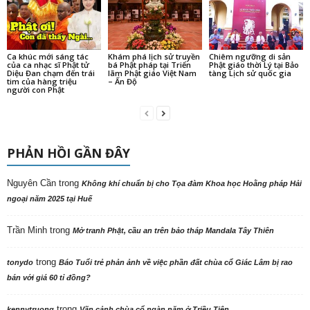
Ca khúc mới sáng tác
Khám phá lịch sử truyền
Chiêm ngưỡng di sản
của ca nhạc sĩ Phật tử
bá Phật pháp tại Triển
Phật giáo thời Lý tại Bảo
Diệu Đan chạm đến trái
lãm Phật giáo Việt Nam
tàng Lịch sử quốc gia
tim của hàng triệu
– Ấn Độ
người con Phật
PHẢN HỒI GẦN ĐÂY
Nguyên Cần
trong
Không khí chuẩn bị cho Tọa đàm Khoa học Hoằng pháp Hải
ngoại năm 2025 tại Huế
Trần Minh
trong
Mở tranh Phật, cầu an trên bảo tháp Mandala Tây Thiên
trong
tonydo
Báo Tuổi trẻ phản ảnh về việc phần đất chùa cổ Giác Lâm bị rao
bán với giá 60 tỉ đồng?
trong
kennytruong
Vãn cảnh chùa cổ ngàn năm ở Triều Tiên