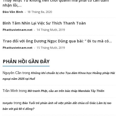
Thầy Nhật Từ không nên chối quanh mà phải có can đảm
nhận lỗi,...
Đào Văn Bình
-
18 Tháng Ba, 2020
Bình Tâm Nhìn Lại Việc Sư Thích Thanh Toàn
Phattuvietnam.net
-
14 Tháng Mười, 2019
Trao đổi với ông Dương Ngọc Dũng qua bài: “ Đi tu mà có...
Phattuvietnam.net
-
15 Tháng Mười, 2019
PHẢN HỒI GẦN ĐÂY
Nguyên Cần
trong
Không khí chuẩn bị cho Tọa đàm Khoa học Hoằng pháp Hải
ngoại năm 2025 tại Huế
Trần Minh
trong
Mở tranh Phật, cầu an trên bảo tháp Mandala Tây Thiên
trong
tonydo
Báo Tuổi trẻ phản ảnh về việc phần đất chùa cổ Giác Lâm bị rao
bán với giá 60 tỉ đồng?