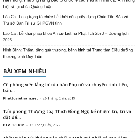
Hải Phòng: Phường Hưng Đạo tổ chức lễ cầu siêu anh linh các Anh hùng
Liệt sĩ tại chùa Quảng Luận
Lào Cai: Long trọng tổ chức Lễ khởi công xây dựng Chùa Tân Bảo và
Trụ sở Ban Trị sự GHPGVN tỉnh
Lào Cai: Lễ khai pháp khóa An cư kiết hạ Phật lịch 2570 – Dương lịch
2026
Ninh Bình: Thăm, tặng quà thương, bệnh binh tại Trung tâm Điều dưỡng
thương binh Duy Tiên
BÀI XEM NHIỀU
Cô phóng viên lẳng lơ của báo Phụ nữ và chuyện tình tiền,
bản...
Phattuvietnam.net
-
26 Tháng Chín, 2019
Tấn phong Thượng toạ Thích Đồng Ngộ kế nhiệm trụ trì và
đặt đá...
BTV TP.HCM
-
13 Tháng Bảy, 2022