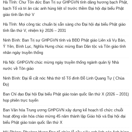
Hà Tĩnh: Chư Tôn đức Ban Trị sự GHPGVN tỉnh dâng hương bạch Phật,
bạch Tổ và tri ân các anh hùng liệt sĩ trước thềm Đại hội đại biểu Phật
giáo tỉnh lần thứ V
Hà Tĩnh: Mọi công tác chuẩn bị sẵn sàng cho Đại hội đại biểu Phật giáo
tỉnh lần thứ V, nhiệm kỳ 2026 – 2031
Ninh Bình: Ban Trị sự GHPGVN tỉnh và BĐD Phật giáo Liên xã Vụ Bản,
Ý Yên, Bình Lục, Nghĩa Hưng chúc mừng Ban Dân tộc và Tôn giáo tỉnh
nhân ngày truyền thống
Hà Nội: GHPGVN chúc mừng ngày truyền thống ngành quản lý Nhà
nước về Tôn giáo
Ninh Bình: Đại lễ cất nóc Nhà thờ tổ Tổ đình Đỗ Linh Quang Tự ( Chùa
Đọ)
Ban Chỉ đạo Đại hội Đại biểu Phật giáo toàn quốc lần thứ X (2026 – 2031)
họp phiên trực tuyến
Ban Văn hóa Trung ương GHPGVN xây dựng kế hoạch tổ chức chuỗi
hoạt động văn hóa chào mừng 45 năm thành lập Giáo hội và Đại hội đại
biểu Phật giáo toàn quốc lần thứ X