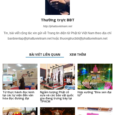
Thường trực BBT
http://phattuvietnam.net
Tin, bài viết cộng tác xin gửi về Trang tin điện tử Phật tử Việt Nam theo địa chỉ
banbientap@phattuvietnam.net
hoặc
thuongtrucbbt@phattuvietnam.net
BÀI VIẾT LIÊN QUAN
XEM THÊM
Từ thực hành đọc kinh
Ngắm tượng Phật cổ
Hợp xướng “Đóa sen đại
tại các tự viện đến văn
xưa và các bảo vật quốc
từ”
hóa đọc đương đại
gia đang trưng bày tại
TPHCM