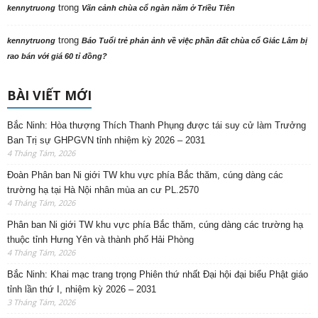
trong
kennytruong
Vãn cảnh chùa cổ ngàn năm ở Triều Tiên
trong
kennytruong
Báo Tuổi trẻ phản ảnh về việc phần đất chùa cổ Giác Lâm bị
rao bán với giá 60 tỉ đồng?
BÀI VIẾT MỚI
Bắc Ninh: Hòa thượng Thích Thanh Phụng được tái suy cử làm Trưởng
Ban Trị sự GHPGVN tỉnh nhiệm kỳ 2026 – 2031
4 Tháng Tám, 2026
Đoàn Phân ban Ni giới TW khu vực phía Bắc thăm, cúng dàng các
trường hạ tại Hà Nội nhân mùa an cư PL.2570
4 Tháng Tám, 2026
Phân ban Ni giới TW khu vực phía Bắc thăm, cúng dàng các trường hạ
thuộc tỉnh Hưng Yên và thành phố Hải Phòng
4 Tháng Tám, 2026
Bắc Ninh: Khai mạc trang trọng Phiên thứ nhất Đại hội đại biểu Phật giáo
tỉnh lần thứ I, nhiệm kỳ 2026 – 2031
3 Tháng Tám, 2026