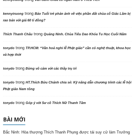
trong
kennytruong
Báo Tuổi trẻ phản ảnh về việc phần đất chùa cổ Giác Lâm bị
rao bán với giá 60 tỉ đồng?
trong
Thích Thanh Châu
Quảng Ninh. Chùa Tiêu Dao Khóa Tu Học Cuối Năm
trong
tonydo
TP.HCM: “Văn hoá nghi lễ Phật giáo” cần có nghệ thuật, khoa học
và hợp thời
trong
tonydo
Đừng vô cảm với các thầy trụ trì
trong
tonydo
HT.Thích Bửu Chánh chia sẻ: Kỹ năng dẫn chương trình các lễ hội
Phật giáo Nam tông
trong
tonydo
Góp ý với Sư cô Thích Nữ Thanh Tâm
BÀI MỚI
Bắc Ninh: Hòa thượng Thích Thanh Phụng được tái suy cử làm Trưởng