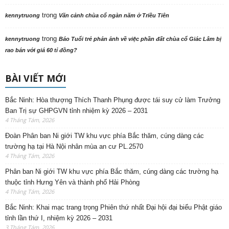
trong
kennytruong
Vãn cảnh chùa cổ ngàn năm ở Triều Tiên
trong
kennytruong
Báo Tuổi trẻ phản ảnh về việc phần đất chùa cổ Giác Lâm bị
rao bán với giá 60 tỉ đồng?
BÀI VIẾT MỚI
Bắc Ninh: Hòa thượng Thích Thanh Phụng được tái suy cử làm Trưởng
Ban Trị sự GHPGVN tỉnh nhiệm kỳ 2026 – 2031
4 Tháng Tám, 2026
Đoàn Phân ban Ni giới TW khu vực phía Bắc thăm, cúng dàng các
trường hạ tại Hà Nội nhân mùa an cư PL.2570
4 Tháng Tám, 2026
Phân ban Ni giới TW khu vực phía Bắc thăm, cúng dàng các trường hạ
thuộc tỉnh Hưng Yên và thành phố Hải Phòng
4 Tháng Tám, 2026
Bắc Ninh: Khai mạc trang trọng Phiên thứ nhất Đại hội đại biểu Phật giáo
tỉnh lần thứ I, nhiệm kỳ 2026 – 2031
3 Tháng Tám, 2026