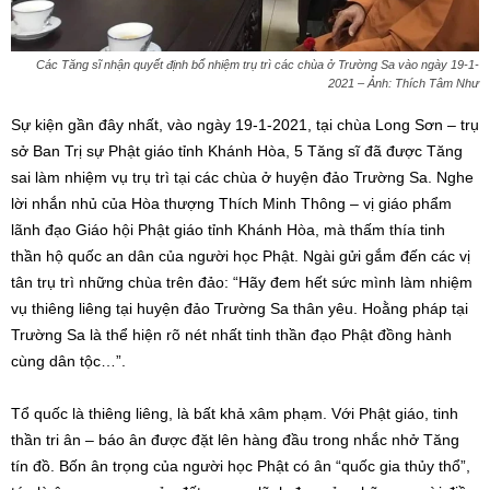
Các Tăng sĩ nhận quyết định bổ nhiệm trụ trì các chùa ở Trường Sa vào ngày 19-1-
2021 – Ảnh: Thích Tâm Như
Sự kiện gần đây nhất, vào ngày 19-1-2021, tại chùa Long Sơn – trụ
sở Ban Trị sự Phật giáo tỉnh Khánh Hòa, 5 Tăng sĩ đã được Tăng
sai làm nhiệm vụ trụ trì tại các chùa ở huyện đảo Trường Sa. Nghe
lời nhắn nhủ của Hòa thượng Thích Minh Thông – vị giáo phẩm
lãnh đạo Giáo hội Phật giáo tỉnh Khánh Hòa, mà thấm thía tinh
thần hộ quốc an dân của người học Phật. Ngài gửi gắm đến các vị
tân trụ trì những chùa trên đảo: “Hãy đem hết sức mình làm nhiệm
vụ thiêng liêng tại huyện đảo Trường Sa thân yêu. Hoằng pháp tại
Trường Sa là thể hiện rõ nét nhất tinh thần đạo Phật đồng hành
cùng dân tộc…”.
Tổ quốc là thiêng liêng, là bất khả xâm phạm. Với Phật giáo, tinh
thần tri ân – báo ân được đặt lên hàng đầu trong nhắc nhở Tăng
tín đồ. Bốn ân trọng của người học Phật có ân “quốc gia thủy thổ”,