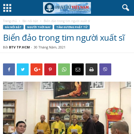
Trang chủ
Bài nổi bật
Biển đảo trong tim người xuất sĩ
BÀI NỔI BẬT
NGƯỜI THỜI NAY
TẤM GƯƠNG PHẬT TỬ
Biển đảo trong tim người xuất sĩ
Bởi
BTV TP.HCM
-
30 Tháng Năm, 2021