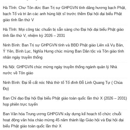
Hà Tĩnh: Chư Tôn đức Ban Trị sự GHPGVN tỉnh dâng hương bạch Phật,
bạch Tổ và tri ân các anh hùng liệt sĩ trước thềm Đại hội đại biểu Phật
giáo tỉnh lần thứ V
Hà Tĩnh: Mọi công tác chuẩn bị sẵn sàng cho Đại hội đại biểu Phật giáo
tỉnh lần thứ V, nhiệm kỳ 2026 – 2031
Ninh Bình: Ban Trị sự GHPGVN tỉnh và BĐD Phật giáo Liên xã Vụ Bản,
Ý Yên, Bình Lục, Nghĩa Hưng chúc mừng Ban Dân tộc và Tôn giáo tỉnh
nhân ngày truyền thống
Hà Nội: GHPGVN chúc mừng ngày truyền thống ngành quản lý Nhà
nước về Tôn giáo
Ninh Bình: Đại lễ cất nóc Nhà thờ tổ Tổ đình Đỗ Linh Quang Tự ( Chùa
Đọ)
Ban Chỉ đạo Đại hội Đại biểu Phật giáo toàn quốc lần thứ X (2026 – 2031)
họp phiên trực tuyến
Ban Văn hóa Trung ương GHPGVN xây dựng kế hoạch tổ chức chuỗi
hoạt động văn hóa chào mừng 45 năm thành lập Giáo hội và Đại hội đại
biểu Phật giáo toàn quốc lần thứ X