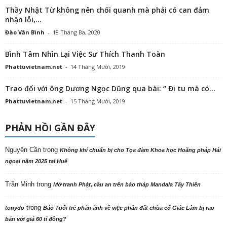
Thầy Nhật Từ không nên chối quanh mà phải có can đảm
nhận lỗi,...
Đào Văn Bình
-
18 Tháng Ba, 2020
Bình Tâm Nhìn Lại Việc Sư Thích Thanh Toàn
Phattuvietnam.net
-
14 Tháng Mười, 2019
Trao đổi với ông Dương Ngọc Dũng qua bài: “ Đi tu mà có...
Phattuvietnam.net
-
15 Tháng Mười, 2019
PHẢN HỒI GẦN ĐÂY
Nguyên Cần
trong
Không khí chuẩn bị cho Tọa đàm Khoa học Hoằng pháp Hải
ngoại năm 2025 tại Huế
Trần Minh
trong
Mở tranh Phật, cầu an trên bảo tháp Mandala Tây Thiên
trong
tonydo
Báo Tuổi trẻ phản ảnh về việc phần đất chùa cổ Giác Lâm bị rao
bán với giá 60 tỉ đồng?