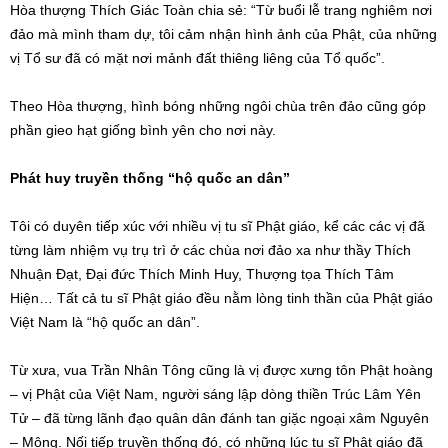
Hòa thượng Thích Giác Toàn chia sẻ: “Từ buổi lễ trang nghiêm nơi
đảo mà mình tham dự, tôi cảm nhận hình ảnh của Phật, của những
vị Tổ sư đã có mặt nơi mảnh đất thiêng liêng của Tổ quốc”.
Theo Hòa thượng, hình bóng những ngôi chùa trên đảo cũng góp
phần gieo hạt giống bình yên cho nơi này.
Phát huy truyền thống “hộ quốc an dân”
Tôi có duyên tiếp xúc với nhiều vị tu sĩ Phật giáo, kể các các vị đã
từng làm nhiệm vụ trụ trì ở các chùa nơi đảo xa như thầy Thích
Nhuận Đạt, Đại đức Thích Minh Huy, Thượng tọa Thích Tâm
Hiện… Tất cả tu sĩ Phật giáo đều nằm lòng tinh thần của Phật giáo
Việt Nam là “hộ quốc an dân”.
Từ xưa, vua Trần Nhân Tông cũng là vị được xưng tôn Phật hoàng
– vị Phật của Việt Nam, người sáng lập dòng thiền Trúc Lâm Yên
Tử – đã từng lãnh đạo quân dân đánh tan giặc ngoại xâm Nguyên
– Mông. Nối tiếp truyền thống đó, có những lúc tu sĩ Phật giáo đã