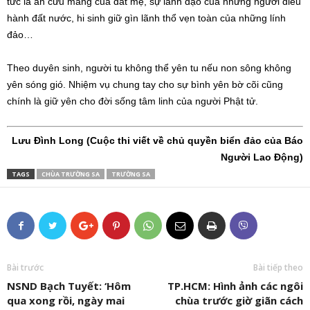
tức là ân cưu mang của đất mẹ, sự lãnh đạo của những người điều
hành đất nước, hi sinh giữ gìn lãnh thổ vẹn toàn của những lính
đảo…
Theo duyên sinh, người tu không thể yên tu nếu non sông không
yên sóng gió. Nhiệm vụ chung tay cho sự bình yên bờ cõi cũng
chính là giữ yên cho đời sống tâm linh của người Phật tử.
Lưu Đình Long (
Cuộc thi viết về chủ quyền biển đảo của Báo
Người Lao Động)
TAGS
CHÙA TRƯỜNG SA
TRƯỜNG SA
Bài trước
Bài tiếp theo
NSND Bạch Tuyết: ‘Hôm
TP.HCM: Hình ảnh các ngôi
qua xong rồi, ngày mai
chùa trước giờ giãn cách