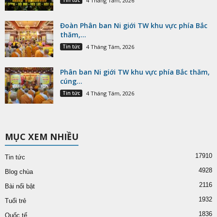
Tin tức
4 Tháng Tám, 2026
Đoàn Phân ban Ni giới TW khu vực phía Bắc
thăm,...
Tin tức
4 Tháng Tám, 2026
Phân ban Ni giới TW khu vực phía Bắc thăm,
cúng...
Tin tức
4 Tháng Tám, 2026
MỤC XEM NHIỀU
17910
Tin tức
4928
Blog chùa
2116
Bài nổi bật
1932
Tuổi trẻ
1836
Quốc tế