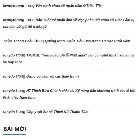
trong
kennytruong
Vãn cảnh chùa cổ ngàn năm ở Triều Tiên
trong
kennytruong
Báo Tuổi trẻ phản ảnh về việc phần đất chùa cổ Giác Lâm bị
rao bán với giá 60 tỉ đồng?
trong
Thích Thanh Châu
Quảng Ninh. Chùa Tiêu Dao Khóa Tu Học Cuối Năm
trong
tonydo
TP.HCM: “Văn hoá nghi lễ Phật giáo” cần có nghệ thuật, khoa học
và hợp thời
trong
tonydo
Đừng vô cảm với các thầy trụ trì
trong
tonydo
HT.Thích Bửu Chánh chia sẻ: Kỹ năng dẫn chương trình các lễ hội
Phật giáo Nam tông
trong
tonydo
Góp ý với Sư cô Thích Nữ Thanh Tâm
BÀI MỚI