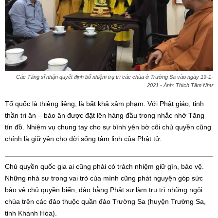
Các Tăng sĩ nhận quyết định bổ nhiệm trụ trì các chùa ở Trường Sa vào ngày 19-1-
2021 - Ảnh: Thích Tâm Như
Tổ quốc là thiêng liêng, là bất khả xâm phạm. Với Phật giáo, tinh
thần tri ân – báo ân được đặt lên hàng đầu trong nhắc nhở Tăng
tín đồ. Nhiệm vụ chung tay cho sự bình yên bờ cõi chủ quyền cũng
chính là giữ yên cho đời sống tâm linh của Phật tử.
Chủ quyền quốc gia ai cũng phải có trách nhiệm giữ gìn, bảo vệ.
Những nhà sư trong vai trò của mình cũng phát nguyện góp sức
bảo vệ chủ quyền biển, đảo bằng Phật sự làm trụ trì những ngôi
chùa trên các đảo thuộc quần đảo Trường Sa (huyện Trường Sa,
tỉnh Khánh Hòa).