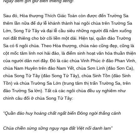
Ngày đêm gìn giữ biển thiêng liêng!
Sau đó, Hòa thượng Thích Giác Toàn còn được đến Trường Sa
thêm lần nữa để dự lễ khánh thành hai ngôi chùa trên Trường Sa
Lớn, Song Tử Tây và đại lễ cầu siêu những người đã nằm xuống
nơi đất thiêng cho bờ cõi liền một dải. Hiện tại, quần đảo Trường
Sa có 6 ngôi chùa. Theo Hòa thượng, chùa nào cũng đẹp, cũng là
cột mốc tâm linh nơi hải đảo, là điểm sinh hoạt văn hóa thuần thiện
của người dân nơi đây. Đó là các chùa Vinh Phúc ở đảo Phan Vinh,
chùa Nam Huyên trên đảo Nam Yết, chùa Sơn Linh (đảo Sơn Ca),
chùa Song Tử Tây (đảo Song Tử Tây), chùa Sinh Tồn (đảo Sinh
Tồn) và chùa Trường Sa Lớn (trung tâm thị trấn Trường Sa, trên
đảo Trường Sa lớn). Tất cả các ngôi chùa đều uy nghiêm như
chính câu đối ở chùa Song Tử Tây:
“Quần đảo huy hoàng chất ngất biển Đông ngời thắng cảnh
Chùa chiền sừng sững nguy nga đất Việt nổi danh lam”