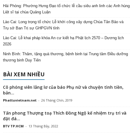
Hải Phòng: Phường Hưng Đạo tổ chức lễ cầu siêu anh linh các Anh hùng
Liệt sĩ tại chùa Quảng Luận
Lào Cai: Long trọng tổ chức Lễ khởi công xây dựng Chùa Tân Bảo và
Trụ sở Ban Trị sự GHPGVN tỉnh
Lào Cai: Lễ khai pháp khóa An cư kiết hạ Phật lịch 2570 – Dương lịch
2026
Ninh Bình: Thăm, tặng quà thương, bệnh binh tại Trung tâm Điều dưỡng
thương binh Duy Tiên
BÀI XEM NHIỀU
Cô phóng viên lẳng lơ của báo Phụ nữ và chuyện tình tiền,
bản...
Phattuvietnam.net
-
26 Tháng Chín, 2019
Tấn phong Thượng toạ Thích Đồng Ngộ kế nhiệm trụ trì và
đặt đá...
BTV TP.HCM
-
13 Tháng Bảy, 2022