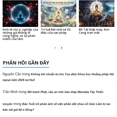
Kinh tế chú ý, nghiệp của
Trí tuệ Bát nhã và Vũ
Bồ Tát thấp mày, Kim
những gã khổng lồ
điệu của vạn pháp
Cang trợn mắt
công nghệ, và sự phân
mảnh của tâm
PHẢN HỒI GẦN ĐÂY
Nguyên Cần
trong
Không khí chuẩn bị cho Tọa đàm Khoa học Hoằng pháp Hải
ngoại năm 2025 tại Huế
Trần Minh
trong
Mở tranh Phật, cầu an trên bảo tháp Mandala Tây Thiên
trong
tonydo
Báo Tuổi trẻ phản ảnh về việc phần đất chùa cổ Giác Lâm bị rao
bán với giá 60 tỉ đồng?