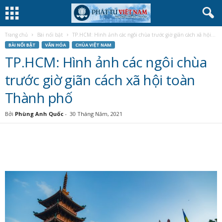
Trang chủ
Bài nổi bật
TP.HCM: Hình ảnh các ngôi chùa trước giờ giãn cách xã hội...
BÀI NỔI BẬT
VĂN HÓA
CHÙA VIỆT NAM
TP.HCM: Hình ảnh các ngôi chùa
trước giờ giãn cách xã hội toàn
Thành phố
Bởi
Phùng Anh Quốc
-
30 Tháng Năm, 2021