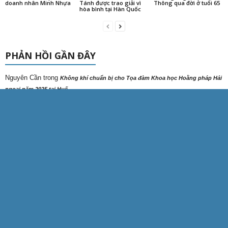
doanh nhân Minh Nhựa
Tánh được trao giải vì
Thông qua đời ở tuổi 65
hòa bình tại Hàn Quốc
PHẢN HỒI GẦN ĐÂY
Nguyên Cần
trong
Không khí chuẩn bị cho Tọa đàm Khoa học Hoằng pháp Hải
ngoại năm 2025 tại Huế
Trần Minh
trong
Mở tranh Phật, cầu an trên bảo tháp Mandala Tây Thiên
trong
tonydo
Báo Tuổi trẻ phản ảnh về việc phần đất chùa cổ Giác Lâm bị rao
bán với giá 60 tỉ đồng?
trong
kennytruong
Vãn cảnh chùa cổ ngàn năm ở Triều Tiên
trong
kennytruong
Báo Tuổi trẻ phản ảnh về việc phần đất chùa cổ Giác Lâm bị
rao bán với giá 60 tỉ đồng?