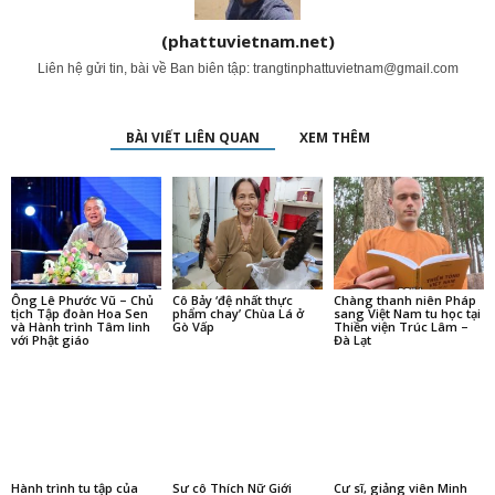
(phattuvietnam.net)
Liên hệ gửi tin, bài về Ban biên tập:
trangtinphattuvietnam@gmail.com
BÀI VIẾT LIÊN QUAN
XEM THÊM
Ông Lê Phước Vũ – Chủ
Cô Bảy ‘đệ nhất thực
Chàng thanh niên Pháp
tịch Tập đoàn Hoa Sen
phẩm chay’ Chùa Lá ở
sang Việt Nam tu học tại
và Hành trình Tâm linh
Gò Vấp
Thiền viện Trúc Lâm –
với Phật giáo
Đà Lạt
Hành trình tu tập của
Sư cô Thích Nữ Giới
Cư sĩ, giảng viên Minh