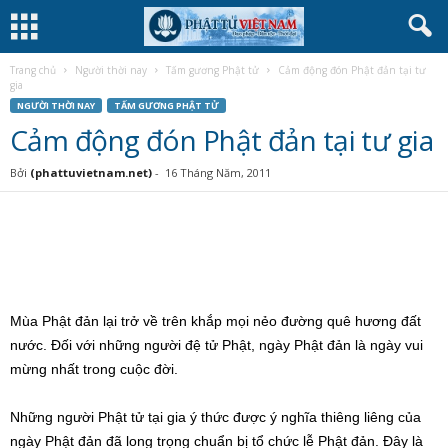
Trang chủ
Người thời nay
Tấm gương Phật tử
Cảm động đón Phật đản tại tư
gia
NGƯỜI THỜI NAY
TẤM GƯƠNG PHẬT TỬ
Cảm động đón Phật đản tại tư gia
Bởi
(phattuvietnam.net)
-
16 Tháng Năm, 2011
Mùa Phật đản lại trở về trên khắp mọi nẻo đường quê hương đất
nước. Đối với những người đệ tử Phật, ngày Phật đản là ngày vui
mừng nhất trong cuộc đời.
Những người Phật tử tại gia ý thức được ý nghĩa thiêng liêng của
ngày Phật đản đã long trọng chuẩn bị tổ chức lễ Phật đản. Đây là