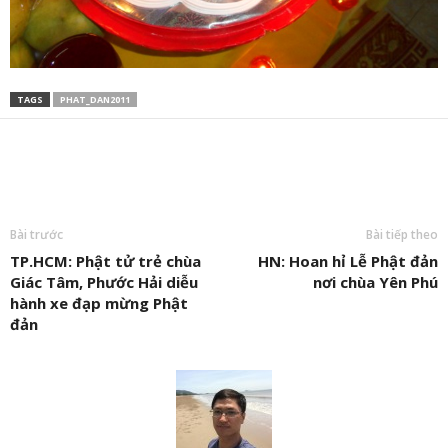
TAGS
PHAT_DAN2011
Bài trước
Bài tiếp theo
TP.HCM: Phật tử trẻ chùa
HN: Hoan hỉ Lễ Phật đản
Giác Tâm, Phước Hải diễu
nơi chùa Yên Phú
hành xe đạp mừng Phật
đản