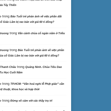
la Tây Thiên
trong
o
Báo Tuổi trẻ phản ảnh về việc phần đất
ổ Giác Lâm bị rao bán với giá 60 tỉ đồng?
trong
truong
Vãn cảnh chùa cổ ngàn năm ở Triều
trong
truong
Báo Tuổi trẻ phản ảnh về việc phần
ùa cổ Giác Lâm bị rao bán với giá 60 tỉ đồng?
trong
 Thanh Châu
Quảng Ninh. Chùa Tiêu Dao
Tu Học Cuối Năm
trong
o
TP.HCM: “Văn hoá nghi lễ Phật giáo” cần
ệ thuật, khoa học và hợp thời
trong
o
Đừng vô cảm với các thầy trụ trì