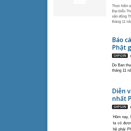
Thực hiện ư
Đại biểu Th
vận động Th
tháng 11 nă
Báo cá
Phật g
GHPGVN
Do Ban thư 
tháng 11 n
Diễn v
nhất P
GHPGVN
Hôm nay, l
ta có được
hệ phái P