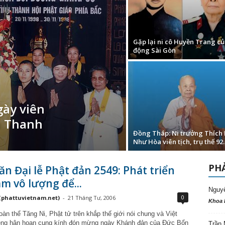
Gặp lại ni cô Huyền Trang củ
động Sài Gòn
ày viên
n Thanh
Đồng Tháp: Ni trưởng Thích
Như Hòa viên tịch, trụ thế 92..
PHẢ
ăn Đại lễ Phật đản 2549: Phát triển
m vô lượng để...
Nguy
0
(phattuvietnam.net)
-
21 Tháng Tư, 2006
Khoa 
àn thể Tăng Ni, Phật tử trên khắp thế giới nói chung và Việt
êng hân hoan cung kính đón mừng ngày Khánh đản của Đức Bổn
Trần 