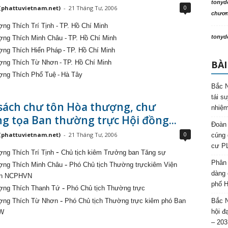
tonyd
0
(phattuvietnam.net)
-
21 Tháng Tư, 2006
chương
ợng Thích Trí Tịnh
-
TP. Hồ Chí Minh
tonyd
ượng Thích Minh Châu
-
TP. Hồ Chí Minh
ợng Thích Hiển Pháp
-
TP. Hồ Chí Minh
BÀI
ượng Thích Từ Nhơn
-
TP. Hồ Chí Minh
ợng Thích Phổ Tuệ
-
Hà Tây
Bắc N
tái s
sách chư tôn Hòa thượng, chư
nhiệm
 tọa Ban thường trực Hội đồng...
Đoàn 
0
(phattuvietnam.net)
-
21 Tháng Tư, 2006
cúng 
cư P
-
ợng Thích Trí Tịnh
Chủ tịch kiêm Trưởng ban Tăng sự
Phân 
-
ượng Thích Minh Châu
Phó Chủ tịch Thường trựckiêm Viện
dàng 
ện NCPHVN
phố H
-
ợng Thích Thanh Tứ
Phó Chủ tịch Thường trực
-
ượng Thích Từ Nhơn
Phó Chủ tịch Thường trực kiêm phó Ban
Bắc N
hội đ
TW
– 203