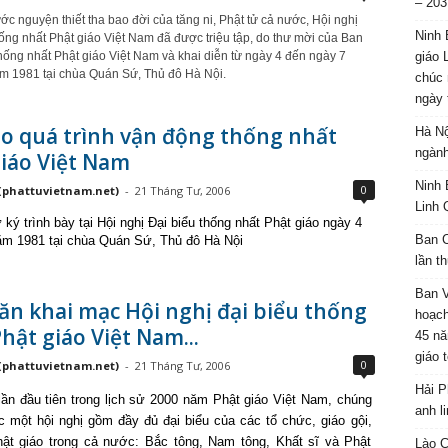
– 203
ớc nguyện thiết tha bao đời của tăng ni, Phật tử cả nước, Hội nghị
Ninh 
ống nhất Phật giáo Việt Nam đã được triệu tập, do thư mời của Ban
giáo 
ống nhất Phật giáo Việt Nam và khai diễn từ ngày 4 đến ngày 7
m 1981 tại chùa Quán Sứ, Thủ đô Hà Nội.
chúc 
ngày 
o quá trình vận động thống nhất
Hà Nộ
ngành
iáo Việt Nam
Ninh 
0
(phattuvietnam.net)
-
21 Tháng Tư, 2006
Linh 
ký trình bày tại Hội nghị Đại biểu thống nhất Phật giáo ngày 4
Ban C
ăm 1981 tại chùa Quán Sứ, Thủ đô Hà Nội
lần t
Ban 
ăn khai mạc Hội nghị đại biểu thống
hoạch
hật giáo Việt Nam...
45 nă
giáo 
0
(phattuvietnam.net)
-
21 Tháng Tư, 2006
Hải P
ần đầu tiên trong lịch sử 2000 năm Phật giáo Việt Nam, chúng
anh l
 một hội nghị gồm đầy đủ đại biểu của các tổ chức, giáo gội,
hật giáo trong cả nước: Bắc tông, Nam tông, Khất sĩ và Phật
Lào C