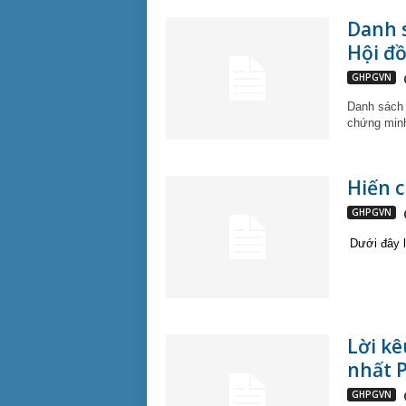
Danh 
Hội đồ
GHPGVN
Danh sách 
chứng minh
Hiến c
GHPGVN
Dưới đây l
Lời kê
nhất P
GHPGVN