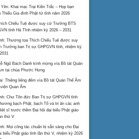
Yên: Khai mạc Trại Kiền Trắc – Họp bạn
 Thiếu Gia đình Phật tử tỉnh năm 2026
hích Chiếu Tuệ được suy cử Trưởng BTS
N tỉnh Hà Tĩnh nhiệm kỳ 2026 – 2031
nh: Thượng tọa Thích Chiếu Tuệ được suy
n Trưởng ban Trị sự GHPGVN tỉnh, nhiệm kỳ
2031
ễ Ngũ Bách Danh kính mừng vía Bồ tát Quán
Âm tại chùa Phước Hưng
ai: Thiêng liêng đêm vía Bồ tát Quán Thế Âm
i viện Quan Âm
nh: Chư Tôn đức Ban Trị sự GHPGVN tỉnh
hương bạch Phật, bạch Tổ và tri ân các anh
liệt sĩ trước thềm Đại hội đại biểu Phật giáo
lần thứ V
nh: Mọi công tác chuẩn bị sẵn sàng cho Đại
ại biểu Phật giáo tỉnh lần thứ V, nhiệm kỳ 2026