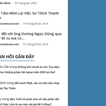
ăn Bình
-
18 Tháng Ba, 2020
 Tâm Nhìn Lại Việc Sư Thích Thanh
n
uvietnam.net
-
14 Tháng Mười, 2019
 đổi với ông Dương Ngọc Dũng qua
“ Đi tu mà có...
uvietnam.net
-
15 Tháng Mười, 2019
N HỒI GẦN ĐÂY
ên Cần
trong
Không khí chuẩn bị cho Tọa đàm
học Hoằng pháp Hải ngoại năm 2025 tại Huế
Minh
trong
Mở tranh Phật, cầu an trên bảo tháp
la Tây Thiên
trong
o
Báo Tuổi trẻ phản ảnh về việc phần đất
ổ Giác Lâm bị rao bán với giá 60 tỉ đồng?