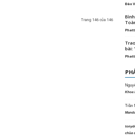
Đào V
Bình
Trang 146 của 146
Toà
Phatt
Trao
bài: 
Phatt
PHẢ
Nguy
Khoa 
Trần 
Manda
tonyd
chùa c