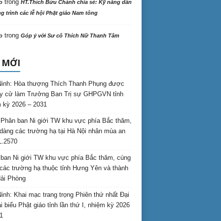
trong
o
HT.Thích Bửu Chánh chia sẻ: Kỹ năng dẫn
 trình các lễ hội Phật giáo Nam tông
trong
o
Góp ý với Sư cô Thích Nữ Thanh Tâm
 MỚI
inh: Hòa thượng Thích Thanh Phụng được
uy cử làm Trưởng Ban Trị sự GHPGVN tỉnh
 kỳ 2026 – 2031
Phân ban Ni giới TW khu vực phía Bắc thăm,
dàng các trường hạ tại Hà Nội nhân mùa an
L.2570
ban Ni giới TW khu vực phía Bắc thăm, cúng
các trường hạ thuộc tỉnh Hưng Yên và thành
ải Phòng
inh: Khai mạc trang trọng Phiên thứ nhất Đại
ại biểu Phật giáo tỉnh lần thứ I, nhiệm kỳ 2026
1