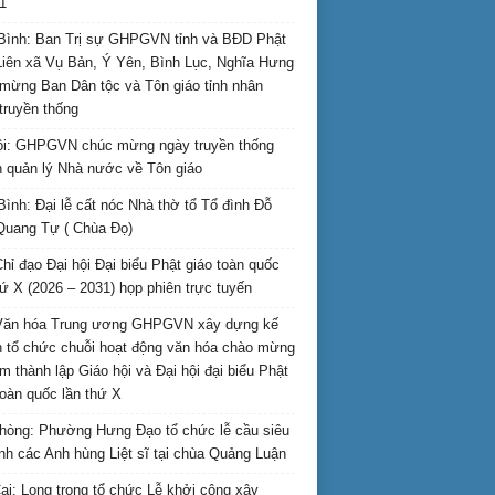
1
Bình: Ban Trị sự GHPGVN tỉnh và BĐD Phật
Liên xã Vụ Bản, Ý Yên, Bình Lục, Nghĩa Hưng
mừng Ban Dân tộc và Tôn giáo tỉnh nhân
truyền thống
i: GHPGVN chúc mừng ngày truyền thống
 quản lý Nhà nước về Tôn giáo
Bình: Đại lễ cất nóc Nhà thờ tổ Tổ đình Đỗ
Quang Tự ( Chùa Đọ)
hỉ đạo Đại hội Đại biểu Phật giáo toàn quốc
hứ X (2026 – 2031) họp phiên trực tuyến
Văn hóa Trung ương GHPGVN xây dựng kế
 tổ chức chuỗi hoạt động văn hóa chào mừng
m thành lập Giáo hội và Đại hội đại biểu Phật
toàn quốc lần thứ X
hòng: Phường Hưng Đạo tổ chức lễ cầu siêu
inh các Anh hùng Liệt sĩ tại chùa Quảng Luận
ai: Long trọng tổ chức Lễ khởi công xây