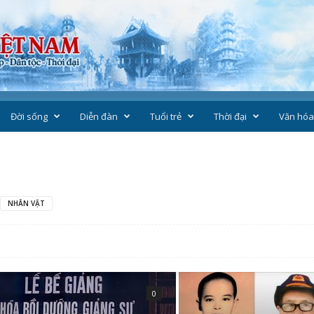
Đời sống
Diễn đàn
Tuổi trẻ
Thời đại
Văn hóa
NHÂN VẬT
0