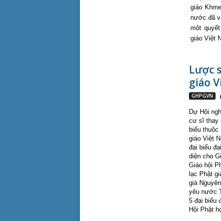
giáo Khme
nước đã vâ
một quyết
giáo Việt 
Lược s
giáo 
GHPGVN
Dự Hội nghị
cư sĩ thay 
biểu thuộc 
giáo Việt 
đại biểu đạ
diện cho Gi
Giáo hội Ph
lạc Phật gi
già Nguyên
yêu nước T
5 đại biểu 
Hội Phật họ