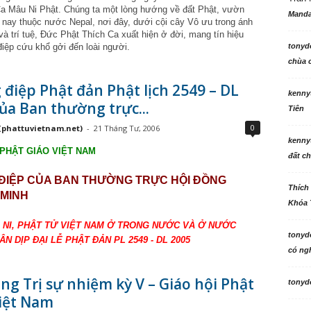
a Mâu Ni Phật. Chúng ta một lòng hướng về đất Phật, vườn
Manda
 nay thuộc nước Nepal, nơi đây, dưới cội cây Vô ưu trong ánh
và trí tuệ, Đức Phật Thích Ca xuất hiện ở đời, mang tín hiệu
điệp cứu khổ gởi đến loài người.
tonyd
chùa c
điệp Phật đản Phật lịch 2549 – DL
kenny
ủa Ban thường trực...
Tiên
0
(phattuvietnam.net)
-
21 Tháng Tư, 2006
kenny
 PHẬT GIÁO VIỆT NAM
đất ch
ĐIỆP CỦA BAN THƯỜNG TRỰC HỘI ĐỒNG
Thích
MINH
Khóa 
 NI, PHẬT TỬ VIỆT NAM Ở TRONG NƯỚC VÀ Ở NƯỚC
tonyd
N DỊP ĐẠI LỄ PHẬT ĐẢN PL 2549 - DL 2005
có ngh
ng Trị sự nhiệm kỳ V – Giáo hội Phật
tonyd
Việt Nam