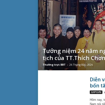
Tưởng niệm 24 năm ng
tịch của TT.Thích Chơ
Thường trực BBT
-
26 Tháng Bảy, 2026
Diễn v
bốn tâ
GHPGVN
Hôm nay, to
Nam nói ri