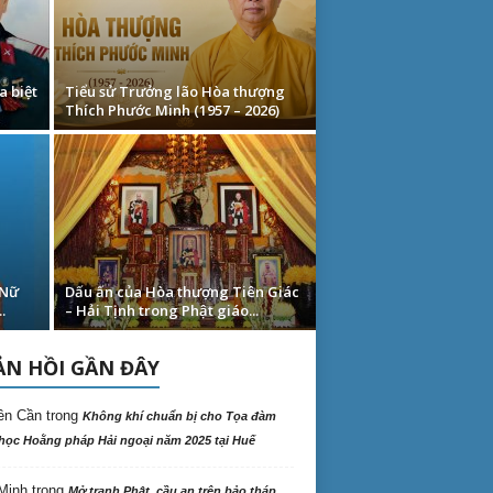
a biệt
Tiểu sử Trưởng lão Hòa thượng
Thích Phước Minh (1957 – 2026)
 Nữ
Dấu ấn của Hòa thượng Tiên Giác
.
– Hải Tịnh trong Phật giáo...
N HỒI GẦN ĐÂY
ên Cần
trong
Không khí chuẩn bị cho Tọa đàm
học Hoằng pháp Hải ngoại năm 2025 tại Huế
Minh
trong
Mở tranh Phật, cầu an trên bảo tháp