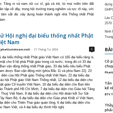
r, Tăng ni và nam nữ cư sĩ, già và trẻ, từ mọi miền trên đất
dựng 
n tập về đây, trong hội trường trang nghiêm và rực rõ này, với
GHPG
 tâm sắt đá: xây dựng hoàn thành ngôi nhà Thống nhất Phật
Lào C
Nam.
2570 
Ninh 
ử Hội nghị đại biểu thống nhất Phật
Trung
Việt Nam
BÀI
0
(phattuvietnam.net)
-
21 Tháng Tư, 2006
 đại biểu thống nhất Phật giáo Việt Nam có 165 đại biểu tăng ni,
Cô p
mặt cho 9 hệ phái Phật giáo trong cả nước; trong đó có 33 đại
chuy
Ban vận động thống nhất Phật giáo, 33 đại biểu tiêu biểu Phật
Nam được Ban vận động mời (phía Bắc 11 và phía Nam 22), 23
Phatt
i diện của Hội Phật giáo Thống nhất Việt Nam, 22 đại biểu đại
áo hội Phật giáo Việt Nam Thống nhất, 12 đại biểu đại diện cho
Tấn 
ật giáo Cổ truyền Việt Nam, 10 đại biểu đại diện cho Ban liên
kế n
áo Thành phố Hồ Chí Minh, 7 đại biểu đại diện cho Giáo hội Tăng
 Thuỷ Việt Nam, 8 đại biểu đại diện cho Hội đoàn kết Sư Sãi
BTV 
ây Nam Bộ, 6 đại biểu đại diện cho Giáo phái Khất sĩ Việt Nam,
đại diện cho Thiên Thai giáo quán tông, 6 đại biểu đại diện cho
Thầy
c Nam Việt, và 4 đại biểu dự thính Hội nghị
phải