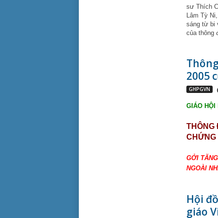
sư Thích C
Lâm Tỳ Ni,
sáng từ bi 
của thông 
Thông 
2005 c
GHPGVN
GIÁO HỘI
THÔNG 
CHỨNG 
GỞI TĂNG
NGOÀI NHÂ
Hội đồ
giáo 