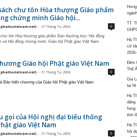
Hưng 
sách chư tôn Hòa thượng Giáo phẩm
ngành
ng chứng minh Giáo hội...
TT. T
0
(phattuvietnam.net)
-
21 Tháng Tư, 2006
GHPGV
chư tôn Hòa thượng giáo phẩm Ban thường trực Hội đồng
Hà Tĩ
 và Hội đồng chứng minh, Giáo hội Phật giáo Việt Nam.
cử tâ
2026-
hương Giáo hội Phật giáo Việt Nam
Đêm l
Thế 
0
(phattuvietnam.net)
-
21 Tháng Tư, 2006
Gia L
à Bản hiến chương của Giáo hội Phật giáo Việt Nam.
tại N
Hà Tĩ
dâng 
hùng 
u gọi của Hội nghị đại biểu thống
tỉnh 
hật giáo Việt Nam
Hà Tĩ
hội đ
0
(phattuvietnam.net)
-
21 Tháng Tư, 2006