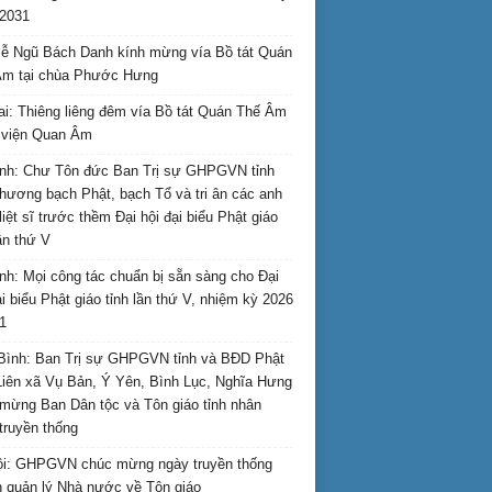
2031
ễ Ngũ Bách Danh kính mừng vía Bồ tát Quán
Âm tại chùa Phước Hưng
ai: Thiêng liêng đêm vía Bồ tát Quán Thế Âm
i viện Quan Âm
nh: Chư Tôn đức Ban Trị sự GHPGVN tỉnh
hương bạch Phật, bạch Tổ và tri ân các anh
liệt sĩ trước thềm Đại hội đại biểu Phật giáo
lần thứ V
nh: Mọi công tác chuẩn bị sẵn sàng cho Đại
ại biểu Phật giáo tỉnh lần thứ V, nhiệm kỳ 2026
1
Bình: Ban Trị sự GHPGVN tỉnh và BĐD Phật
Liên xã Vụ Bản, Ý Yên, Bình Lục, Nghĩa Hưng
mừng Ban Dân tộc và Tôn giáo tỉnh nhân
truyền thống
i: GHPGVN chúc mừng ngày truyền thống
 quản lý Nhà nước về Tôn giáo