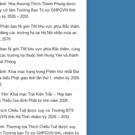
inh: Hòa thượng Thích Thanh Phụng được
uy cử làm Trưởng Ban Trị sự GHPGVN tỉnh
 kỳ 2026 – 2031
Phân ban Ni giới TW khu vực phía Bắc thăm,
dàng các trường hạ tại Hà Nội nhân mùa an
L.2570
ban Ni giới TW khu vực phía Bắc thăm, cúng
các trường hạ thuộc tỉnh Hưng Yên và thành
ải Phòng
inh: Khai mạc trang trọng Phiên thứ nhất Đại
ại biểu Phật giáo tỉnh lần thứ I, nhiệm kỳ 2026
1
Yên: Khai mạc Trại Kiền Trắc – Họp bạn
 Thiếu Gia đình Phật tử tỉnh năm 2026
hích Chiếu Tuệ được suy cử Trưởng BTS
N tỉnh Hà Tĩnh nhiệm kỳ 2026 – 2031
nh: Thượng tọa Thích Chiếu Tuệ được suy
n Trưởng ban Trị sự GHPGVN tỉnh, nhiệm kỳ