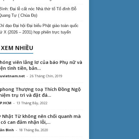
Bình: Đại lễ cất nóc Nhà thờ tổ Tổ đình Đỗ
Quang Tự ( Chùa Đọ)
hỉ đạo Đại hội Đại biểu Phật giáo toàn quốc
hứ X (2026 – 2031) họp phiên trực tuyến
 XEM NHIỀU
hóng viên lẳng lơ của báo Phụ nữ và
ện tình tiền, bản...
uvietnam.net
-
26 Tháng Chín, 2019
phong Thượng toạ Thích Đồng Ngộ
hiệm trụ trì và đặt đá...
TP.HCM
-
13 Tháng Bảy, 2022
 Nhật Từ không nên chối quanh mà
 có can đảm nhận lỗi,...
ăn Bình
-
18 Tháng Ba, 2020