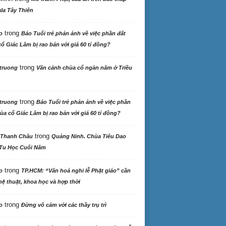
la Tây Thiên
trong
o
Báo Tuổi trẻ phản ảnh về việc phần đất
ổ Giác Lâm bị rao bán với giá 60 tỉ đồng?
trong
truong
Vãn cảnh chùa cổ ngàn năm ở Triều
trong
truong
Báo Tuổi trẻ phản ảnh về việc phần
ùa cổ Giác Lâm bị rao bán với giá 60 tỉ đồng?
trong
 Thanh Châu
Quảng Ninh. Chùa Tiêu Dao
Tu Học Cuối Năm
trong
o
TP.HCM: “Văn hoá nghi lễ Phật giáo” cần
ệ thuật, khoa học và hợp thời
trong
o
Đừng vô cảm với các thầy trụ trì