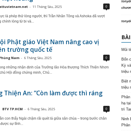
tonyd
0
attuvietnam.net
-
11 Tháng Sáu, 2025
chương
ực là phép thử lòng người, thì Trần Nhân Tông và Ashoka đã vượt
chính lòng từ bi và...
tonyd
BÀI
ội Phật giáo Việt Nam nâng cao vị
ên trường quốc tế
Mũi t
0
Phùng Nam
-
6 Tháng Sáu, 2025
Bốn c
Kỳ và
rong những nhận định của Trưởng lão Hòa thượng Thích Thiện Nhơn
triệu
chủ Hội đồng chứng minh, Chủ...
Biệt 
triệu
 Thiện An: “Còn làm được thì ráng
Phân 
hạ tạ
0
BTV TP.HCM
-
6 Tháng Sáu, 2025
trì T
ần con thấy Ngài chậm rãi quét lá giữa sân chùa – trong bước chân
Ninh 
được sự tĩnh...
Phân 