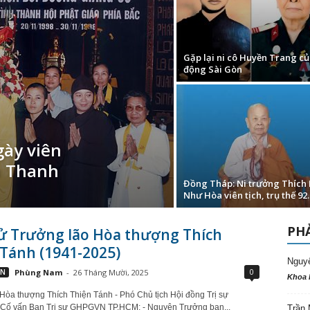
Gặp lại ni cô Huyền Trang củ
động Sài Gòn
ày viên
n Thanh
Đồng Tháp: Ni trưởng Thích
Như Hòa viên tịch, trụ thế 92..
PHẢ
sử Trưởng lão Hòa thượng Thích
Tánh (1941-2025)
Nguy
0
VN
Phùng Nam
-
26 Tháng Mười, 2025
Khoa 
Hòa thượng Thích Thiện Tánh - Phó Chủ tịch Hội đồng Trị sự
Cố vấn Ban Trị sự GHPGVN TP.HCM; - Nguyên Trưởng ban...
Trần 