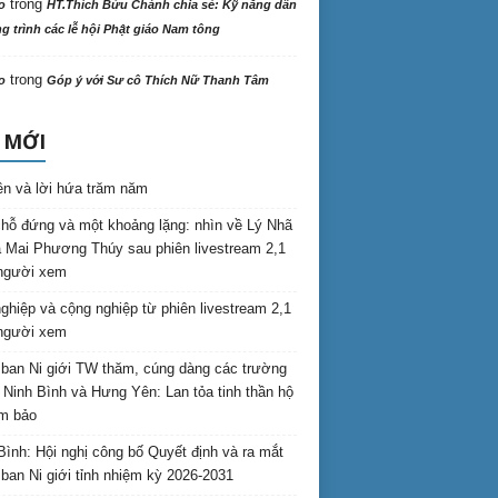
trong
o
HT.Thích Bửu Chánh chia sẻ: Kỹ năng dẫn
 trình các lễ hội Phật giáo Nam tông
trong
o
Góp ý với Sư cô Thích Nữ Thanh Tâm
 MỚI
ên và lời hứa trăm năm
hỗ đứng và một khoảng lặng: nhìn về Lý Nhã
 Mai Phương Thúy sau phiên livestream 2,1
 người xem
nghiệp và cộng nghiệp từ phiên livestream 2,1
 người xem
ban Ni giới TW thăm, cúng dàng các trường
i Ninh Bình và Hưng Yên: Lan tỏa tinh thần hộ
am bảo
Bình: Hội nghị công bố Quyết định và ra mắt
ban Ni giới tỉnh nhiệm kỳ 2026-2031