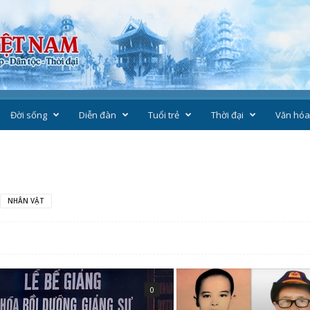
Đời sống
Diễn đàn
Tuổi trẻ
Thời đại
Văn hóa
NHÂN VẬT
0