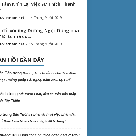
 Tâm Nhìn Lại Việc Sư Thích Thanh
n
uvietnam.net
-
14 Tháng Mười, 2019
 đổi với ông Dương Ngọc Dũng qua
“ Đi tu mà có...
uvietnam.net
-
15 Tháng Mười, 2019
N HỒI GẦN ĐÂY
ên Cần
trong
Không khí chuẩn bị cho Tọa đàm
học Hoằng pháp Hải ngoại năm 2025 tại Huế
Minh
trong
Mở tranh Phật, cầu an trên bảo tháp
la Tây Thiên
trong
o
Báo Tuổi trẻ phản ảnh về việc phần đất
ổ Giác Lâm bị rao bán với giá 60 tỉ đồng?
trong
truong
Vãn cảnh chùa cổ ngàn năm ở Triều