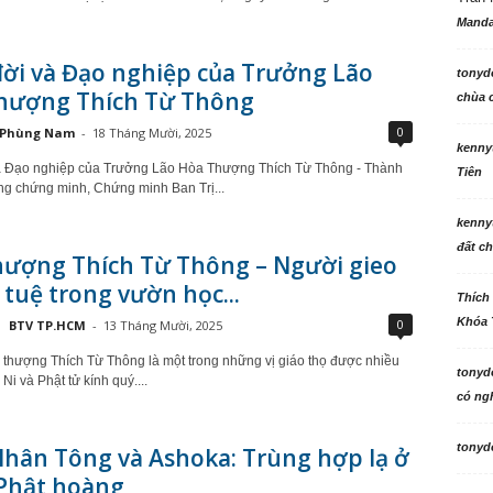
Manda
đời và Đạo nghiệp của Trưởng Lão
tonyd
hượng Thích Từ Thông
chùa c
0
Phùng Nam
-
18 Tháng Mười, 2025
kenny
à Đạo nghiệp của Trưởng Lão Hòa Thượng Thích Từ Thông - Thành
Tiên
ng chứng minh, Chứng minh Ban Trị...
kenny
đất ch
hượng Thích Từ Thông – Người gieo
í tuệ trong vườn học...
Thích
Khóa 
0
BTV TP.HCM
-
13 Tháng Mười, 2025
thượng Thích Từ Thông là một trong những vị giáo thọ được nhiều
tonyd
Ni và Phật tử kính quý....
có ngh
tonyd
Nhân Tông và Ashoka: Trùng hợp lạ ở
 Phật hoàng