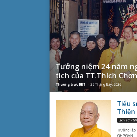
Tưởng niệm 24 năm ng
tịch của TT.Thích Chơ
Thường trực BBT
-
26 Tháng Bảy, 2026
Tiểu 
Thiện 
Lịch sử PG
Trưởng lão 
GHPGVN; - 