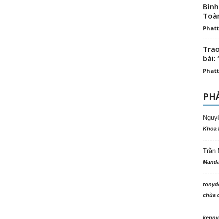
Bình
Toà
Phatt
Trao
bài: 
Phatt
PHẢ
Nguy
Khoa 
Trần 
Manda
tonyd
chùa c
kenny