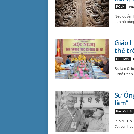
PGVN
Ph
Nếu quyền l
qua nó bằng 
Giáo h
thế tr
GHPGVN
Đó là một t
- Phó Pháp 
Sư Ông
làm”
Bài nổi bật
PTVN - Có l
đó, con học 