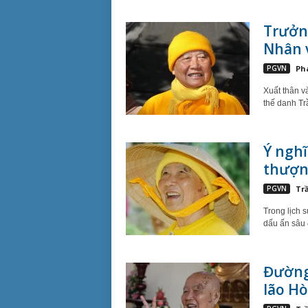
Trưởn
Nhân vậ
PGVN
Ph
Xuất thân v
thế danh Tr
Ý nghĩ
thượng
PGVN
Tr
Trong lịch 
dấu ấn sâu 
Đường
lão Hò