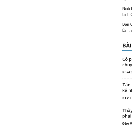
Ninh 
Linh 
Ban C
lần t
BÀI
Cô p
chuy
Phatt
Tấn 
kế n
BTV 
Thầy
phải
Đào V