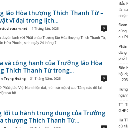
Bắc N
tái s
g lão Hòa thượng Thích Thanh Từ –
nhiệm
t vĩ đại trong lịch...
Đoàn 
0
attuvietnam.net
-
1 Tháng Sáu, 2025
cúng 
cư P
à duyên lành với Phật pháp Trưởng lão Hòa thượng Thích Thanh Từ,
ần Hữu Phước, sinh ngày 24 tháng 7...
Phân 
dàng 
phố H
a và công hạnh của Trưởng lão Hòa
Bắc N
 Thích Thanh Từ trong...
hội đ
0
ần Trọng Hoàng
-
31 Tháng Năm, 2025
– 203
sử Phật giáo Việt Nam hiện đại, hiếm có một vị cao Tăng nào để lại
Hưng 
đậm và hệ...
ngành
TT. T
GHPGV
 lối tu hành trung dung của Trưởng
a thượng Thích Thanh Từ...
Hà Tĩ
cử tâ