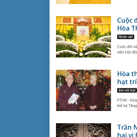
Cuộc 
Hòa T
Nhân vật
Cuộc đời v
viện Hội đồ
Hòa t
hạt tr
Bài nổi bật
PTVN - Hòa 
thế hệ Tăng 
Trần 
hai vị