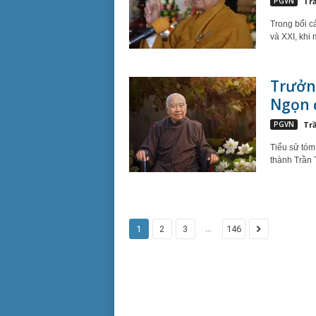
PGVN
Tr
Trong bối c
và XXI, khi 
Trưởn
Ngọn đ
PGVN
Tr
Tiểu sử tóm
thành Trần 
...
1
2
3
146