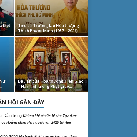
a biệt
Tiểu sử Trưởng lão Hòa thượng
Thích Phước Minh (1957 – 2026)
 Nữ
Dấu ấn của Hòa thượng Tiên Giác
.
– Hải Tịnh trong Phật giáo...
N HỒI GẦN ĐÂY
ên Cần
trong
Không khí chuẩn bị cho Tọa đàm
học Hoằng pháp Hải ngoại năm 2025 tại Huế
Minh
trong
Mở tranh Phật, cầu an trên bảo tháp