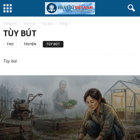
Trang chủ
Văn học
Tùy bút
Trang 3
TÙY BÚT
THƠ
TRUYỆN
TÙY BÚT
Tùy bút