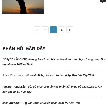
2
3
4
PHẢN HỒI GẦN ĐÂY
Nguyên Cần
trong
Không khí chuẩn bị cho Tọa đàm Khoa học Hoằng pháp Hải
ngoại năm 2025 tại Huế
Trần Minh
trong
Mở tranh Phật, cầu an trên bảo tháp Mandala Tây Thiên
trong
tonydo
Báo Tuổi trẻ phản ảnh về việc phần đất chùa cổ Giác Lâm bị rao
bán với giá 60 tỉ đồng?
trong
kennytruong
Vãn cảnh chùa cổ ngàn năm ở Triều Tiên