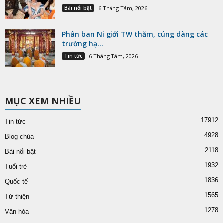
Bài nổi bật
6 Tháng Tám, 2026
Phân ban Ni giới TW thăm, cúng dàng các
trường hạ...
Tin tức
6 Tháng Tám, 2026
MỤC XEM NHIỀU
17912
Tin tức
4928
Blog chùa
2118
Bài nổi bật
1932
Tuổi trẻ
1836
Quốc tế
1565
Từ thiện
1278
Văn hóa