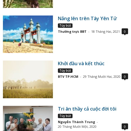
Nắng lên trên Tây Yên Tử
Tùy bút
Thường trực BBT
-
18 Tháng Hai, 2021
0
Khởi đầu và kết thúc
Tùy bút
BTV TP.HCM
-
29 Tháng Mười Hai, 2020
0
Tri ân thầy cả cuộc đời tôi
Tùy bút
Nguyễn Thành Trung
-
20 Tháng Mười Một, 2020
0