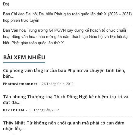
Đọ)
Ban Chỉ đạo Đại hội Đại biểu Phật giáo toàn quốc lần thứ X (2026 – 2031)
họp phiên trực tuyến
Ban Văn hóa Trung ương GHPGVN xây dựng kế hoạch tổ chức chuỗi
hoạt động văn hóa chào mừng 45 năm thành lập Giáo hội và Đại hội đại
biểu Phật giáo toàn quốc lần thứ X
BÀI XEM NHIỀU
Cô phóng viên lẳng lơ của báo Phụ nữ và chuyện tình tiền,
bản...
Phattuvietnam.net
-
26 Tháng Chín, 2019
Tấn phong Thượng toạ Thích Đồng Ngộ kế nhiệm trụ trì và
đặt đá...
BTV TP.HCM
-
13 Tháng Bảy, 2022
Thầy Nhật Từ không nên chối quanh mà phải có can đảm
nhận lỗi,...