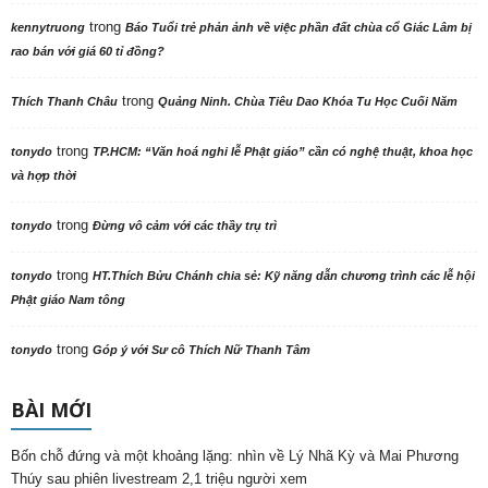
trong
kennytruong
Báo Tuổi trẻ phản ảnh về việc phần đất chùa cổ Giác Lâm bị
rao bán với giá 60 tỉ đồng?
trong
Thích Thanh Châu
Quảng Ninh. Chùa Tiêu Dao Khóa Tu Học Cuối Năm
trong
tonydo
TP.HCM: “Văn hoá nghi lễ Phật giáo” cần có nghệ thuật, khoa học
và hợp thời
trong
tonydo
Đừng vô cảm với các thầy trụ trì
trong
tonydo
HT.Thích Bửu Chánh chia sẻ: Kỹ năng dẫn chương trình các lễ hội
Phật giáo Nam tông
trong
tonydo
Góp ý với Sư cô Thích Nữ Thanh Tâm
BÀI MỚI
Bốn chỗ đứng và một khoảng lặng: nhìn về Lý Nhã Kỳ và Mai Phương
Thúy sau phiên livestream 2,1 triệu người xem