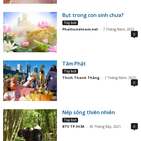
Bụt trong con sinh chưa?
Tùy bút
Phattuvietnam.net
-
7 Tháng Năm, 2022
0
Tắm Phật
Tùy bút
Thích Thanh Thắng
-
7 Tháng Năm, 2022
0
Nếp sống thiên nhiên
Tùy bút
BTV TP.HCM
-
30 Tháng Bảy, 2021
0