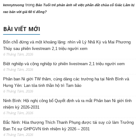
trong
kennytruong
Báo Tuổi trẻ phản ảnh về việc phần đất chùa cổ Giác Lâm bị
rao bán với giá 60 tỉ đồng?
BÀI VIẾT MỚI
Bốn chỗ đứng và một khoảng lặng: nhìn về Lý Nhã Kỳ và Mai Phương
Thúy sau phiên livestream 2,1 triệu người xem
6 Tháng Tám, 2026
Biệt nghiệp và cộng nghiệp từ phiên livestream 2,1 triệu người xem
6 Tháng Tám, 2026
Phân ban Ni giới TW thăm, cúng dàng các trường hạ tại Ninh Bình và
Hưng Yên: Lan tỏa tinh thần hộ trì Tam bảo
6 Tháng Tám, 2026
Ninh Bình: Hội nghị công bố Quyết định và ra mắt Phân ban Ni giới tỉnh
nhiệm kỳ 2026-2031
6 Tháng Tám, 2026
Bắc Ninh: Hòa thượng Thích Thanh Phụng được tái suy cử làm Trưởng
Ban Trị sự GHPGVN tỉnh nhiệm kỳ 2026 – 2031
4 Tháng Tám, 2026