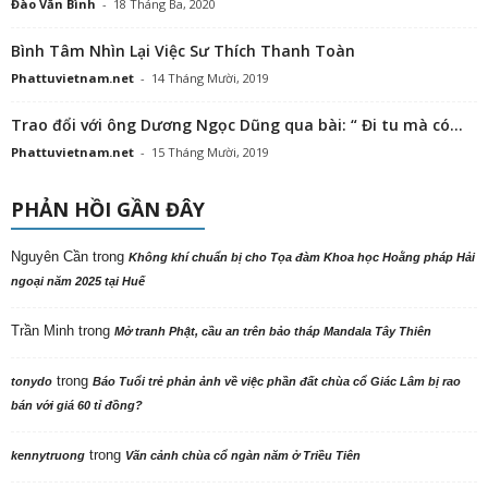
Đào Văn Bình
-
18 Tháng Ba, 2020
Bình Tâm Nhìn Lại Việc Sư Thích Thanh Toàn
Phattuvietnam.net
-
14 Tháng Mười, 2019
Trao đổi với ông Dương Ngọc Dũng qua bài: “ Đi tu mà có...
Phattuvietnam.net
-
15 Tháng Mười, 2019
PHẢN HỒI GẦN ĐÂY
Nguyên Cần
trong
Không khí chuẩn bị cho Tọa đàm Khoa học Hoằng pháp Hải
ngoại năm 2025 tại Huế
Trần Minh
trong
Mở tranh Phật, cầu an trên bảo tháp Mandala Tây Thiên
trong
tonydo
Báo Tuổi trẻ phản ảnh về việc phần đất chùa cổ Giác Lâm bị rao
bán với giá 60 tỉ đồng?
trong
kennytruong
Vãn cảnh chùa cổ ngàn năm ở Triều Tiên