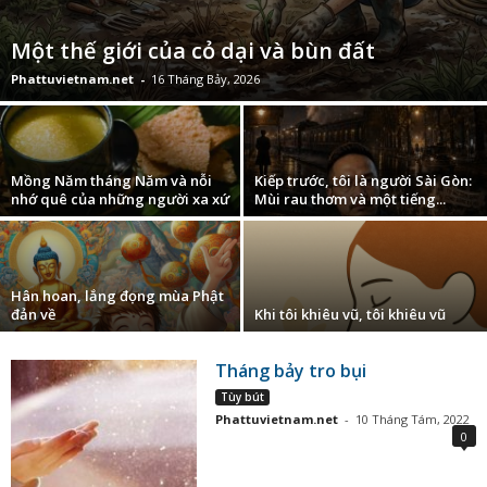
Một thế giới của cỏ dại và bùn đất
Phattuvietnam.net
-
16 Tháng Bảy, 2026
Mồng Năm tháng Năm và nỗi
Kiếp trước, tôi là người Sài Gòn:
nhớ quê của những người xa xứ
Mùi rau thơm và một tiếng...
Hân hoan, lắng đọng mùa Phật
đản về
Khi tôi khiêu vũ, tôi khiêu vũ
Tháng bảy tro bụi
Tùy bút
Phattuvietnam.net
-
10 Tháng Tám, 2022
0