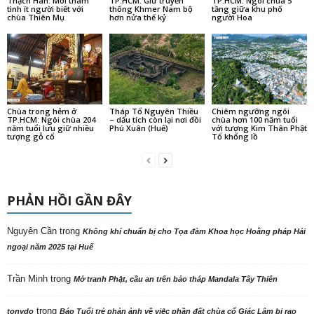
Thạch Hãn: Mối thâm
TP.HCM: Giữ truyền
TP.HCM: Ngôi chùa 5
tình ít người biết với
thống Khmer Nam bộ
tầng giữa khu phố
chùa Thiên Mụ
hơn nửa thế kỷ
người Hoa
Chùa trong hẻm ở
Tháp Tổ Nguyên Thiều
Chiêm ngưỡng ngôi
TP.HCM: Ngôi chùa 204
– dấu tích còn lại nơi đồi
chùa hơn 100 năm tuổi
năm tuổi lưu giữ nhiều
Phú Xuân (Huế)
với tượng Kim Thân Phật
tượng gỗ cổ
Tổ khổng lồ
PHẢN HỒI GẦN ĐÂY
Nguyên Cần
trong
Không khí chuẩn bị cho Tọa đàm Khoa học Hoằng pháp Hải
ngoại năm 2025 tại Huế
Trần Minh
trong
Mở tranh Phật, cầu an trên bảo tháp Mandala Tây Thiên
trong
tonydo
Báo Tuổi trẻ phản ảnh về việc phần đất chùa cổ Giác Lâm bị rao