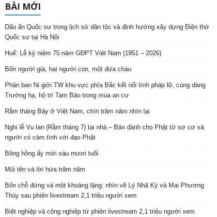
BÀI MỚI
Dấu ấn Quốc sư trong lịch sử dân tộc và định hướng xây dựng Điện thờ
Quốc sư tại Hà Nội
Huế: Lễ kỷ niệm 75 năm GĐPT Việt Nam (1951 – 2026)
Bốn người già, hai người con, một đứa cháu
Phân ban Ni giới TW khu vực phía Bắc kết nối tình pháp lữ, cúng dàng
Trường hạ, hộ trì Tam Bảo trong mùa an cư
Rằm tháng Bảy ở Việt Nam, chín trăm năm nhìn lại
Nghi lễ Vu lan (Rằm tháng 7) tại nhà – Bản dành cho Phật tử sơ cơ và
người có cảm tình với đạo Phật
Bông hồng ấy mới sáu mươi tuổi
Mũi tên và lời hứa trăm năm
Bốn chỗ đứng và một khoảng lặng: nhìn về Lý Nhã Kỳ và Mai Phương
Thúy sau phiên livestream 2,1 triệu người xem
Biệt nghiệp và cộng nghiệp từ phiên livestream 2,1 triệu người xem