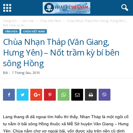
Trang chủ
Văn hóa
Chùa Việt Nam
Chùa Nhạn Tháp (Văn Giang, Hưng Yên) –
Nốt trầm kỳ bí...
VĂN HÓA
CHÙA VIỆT NAM
Chùa Nhạn Tháp (Văn Giang,
Hưng Yên) – Nốt trầm kỳ bí bên
sông Hồng
Bởi
-
7 Tháng Sáu, 2010
Lang thang đi dã ngoại tìm hiểu thì thấy, Nhạn Tháp là một ngôi cổ
tự nằm ở bãi sông Hồng thuộc xã Mễ Sở huyện Văn Giang – Hưng
Yên. Chùa nằm chơ vơ ngoài bãi, vốn được xây trên nền cũ dinh