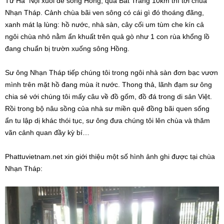
Từ Hà Nội xuôi đê sông Hồng, qua Bát Tràng 10km thì tới chùa
Nhạn Tháp. Cảnh chùa bãi ven sông có cái gì đó thoáng đãng,
xanh mát lạ lùng: hồ nước, nhà sàn, cây cối um tùm che kín cả
ngôi chùa nhỏ nằm ẩn khuất trên quả gò như 1 con rùa khổng lồ
đang chuẩn bị trườn xuống sông Hồng.
Sư ông Nhạn Tháp tiếp chúng tôi trong ngôi nhà sàn đơn bạc vươn
mình trên mặt hồ đang mùa ít nước. Thong thả, lãnh đạm sư ông
chia sẻ với chúng tôi mấy câu về đồ gốm, đồ đá trong di sản Việt.
Rồi trong bộ nâu sồng của nhà sư miền quê đồng bãi quen sống
ẩn tu lập dị khác thói tục, sư ông đưa chúng tôi lên chùa và thăm
vãn cảnh quan đầy kỳ bí…
Phattuvietnam.net xin giới thiệu một số hình ảnh ghi được tại chùa
Nhạn Tháp: