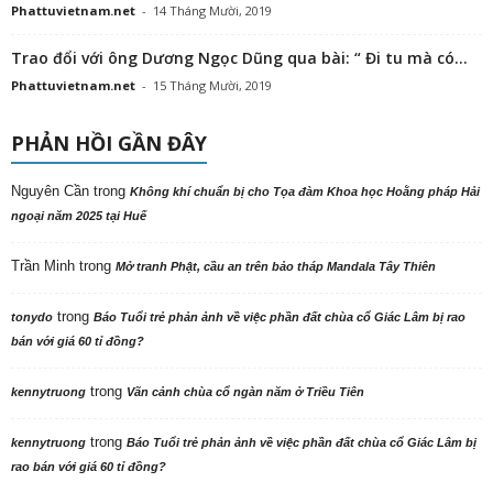
Phattuvietnam.net
-
14 Tháng Mười, 2019
Trao đổi với ông Dương Ngọc Dũng qua bài: “ Đi tu mà có...
Phattuvietnam.net
-
15 Tháng Mười, 2019
PHẢN HỒI GẦN ĐÂY
Nguyên Cần
trong
Không khí chuẩn bị cho Tọa đàm Khoa học Hoằng pháp Hải
ngoại năm 2025 tại Huế
Trần Minh
trong
Mở tranh Phật, cầu an trên bảo tháp Mandala Tây Thiên
trong
tonydo
Báo Tuổi trẻ phản ảnh về việc phần đất chùa cổ Giác Lâm bị rao
bán với giá 60 tỉ đồng?
trong
kennytruong
Vãn cảnh chùa cổ ngàn năm ở Triều Tiên
trong
kennytruong
Báo Tuổi trẻ phản ảnh về việc phần đất chùa cổ Giác Lâm bị
rao bán với giá 60 tỉ đồng?