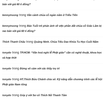
bán với giá 60 tỉ đồng?
trong
kennytruong
Vãn cảnh chùa cổ ngàn năm ở Triều Tiên
trong
kennytruong
Báo Tuổi trẻ phản ảnh về việc phần đất chùa cổ Giác Lâm bị
rao bán với giá 60 tỉ đồng?
trong
Thích Thanh Châu
Quảng Ninh. Chùa Tiêu Dao Khóa Tu Học Cuối Năm
trong
tonydo
TP.HCM: “Văn hoá nghi lễ Phật giáo” cần có nghệ thuật, khoa học
và hợp thời
trong
tonydo
Đừng vô cảm với các thầy trụ trì
trong
tonydo
HT.Thích Bửu Chánh chia sẻ: Kỹ năng dẫn chương trình các lễ hội
Phật giáo Nam tông
trong
tonydo
Góp ý với Sư cô Thích Nữ Thanh Tâm