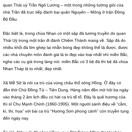
quan Thái uý Trần Ngô Lương – một trong những tướng giỏi của
nhà Trần đã trực tiếp đánh bại quân Nguyên – Mông ở trận Đông
Bộ Đầu.
Đặc biệt là, trong chùa Nhạn có một sập đá tương truyền do quan
Thái Uý trong một trận đi đánh Chiêm Thành mang về. Sập đá do
nhiều khối đá lớn ghép lại nhẵn bóng đẹp không thể tả được, được
các nhà chuyên môn đánh giá là to đẹp vào loại nhất nhì miền Bắc,
nghe các cụ già trong làng nói: miền Bắc có 3 bệ đá thì bệ đá chùa
Nhạn Tháp là to nhất, đẹp nhất.
Xã Mễ Sở là nôi ca trù của vùng châu thổ sông Hồng. Ở đây có
đền thờ Chử Đồng Tử – Tiên Dung. Hàng năm đền mở hội ba ngày
vào tháng 2 âm lịch đều có hát ca trù tế tổ. Đây là quê hương của
thi sĩ Chu Mạnh Chinh (1860-1905). Một người sành điệu về “cầm,
kì, thi, họa” với bài ca trù “Hương Sơn phong cảnh” còn truyền tụng
đến ngày nay.