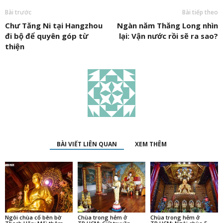
Bài trước
Bài tiếp theo
Chư Tăng Ni tại Hangzhou
Ngàn năm Thăng Long nhìn
đi bộ để quyên góp từ
lại: Vận nước rồi sẽ ra sao?
thiện
BÀI VIẾT LIÊN QUAN
XEM THÊM
Ngôi chùa cổ bên bờ
Chùa trong hẻm ở
Chùa trong hẻm ở