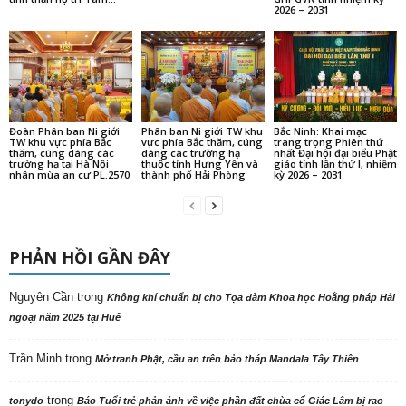
2026 – 2031
Đoàn Phân ban Ni giới
Phân ban Ni giới TW khu
Bắc Ninh: Khai mạc
TW khu vực phía Bắc
vực phía Bắc thăm, cúng
trang trọng Phiên thứ
thăm, cúng dàng các
dàng các trường hạ
nhất Đại hội đại biểu Phật
trường hạ tại Hà Nội
thuộc tỉnh Hưng Yên và
giáo tỉnh lần thứ I, nhiệm
nhân mùa an cư PL.2570
thành phố Hải Phòng
kỳ 2026 – 2031
PHẢN HỒI GẦN ĐÂY
Nguyên Cần
trong
Không khí chuẩn bị cho Tọa đàm Khoa học Hoằng pháp Hải
ngoại năm 2025 tại Huế
Trần Minh
trong
Mở tranh Phật, cầu an trên bảo tháp Mandala Tây Thiên
trong
tonydo
Báo Tuổi trẻ phản ảnh về việc phần đất chùa cổ Giác Lâm bị rao