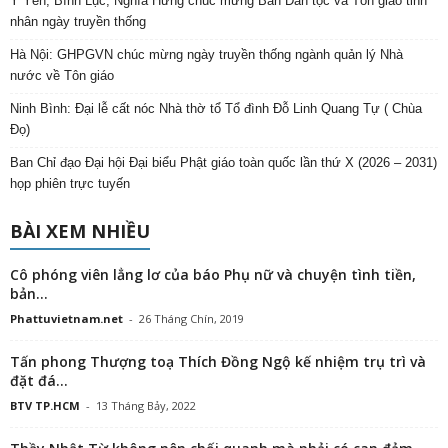
Ý Yên, Bình Lục, Nghĩa Hưng chúc mừng Ban Dân tộc và Tôn giáo tỉnh
nhân ngày truyền thống
Hà Nội: GHPGVN chúc mừng ngày truyền thống ngành quản lý Nhà
nước về Tôn giáo
Ninh Bình: Đại lễ cất nóc Nhà thờ tổ Tổ đình Đỗ Linh Quang Tự ( Chùa
Đọ)
Ban Chỉ đạo Đại hội Đại biểu Phật giáo toàn quốc lần thứ X (2026 – 2031)
họp phiên trực tuyến
BÀI XEM NHIỀU
Cô phóng viên lẳng lơ của báo Phụ nữ và chuyện tình tiền,
bản...
Phattuvietnam.net
-
26 Tháng Chín, 2019
Tấn phong Thượng toạ Thích Đồng Ngộ kế nhiệm trụ trì và
đặt đá...
BTV TP.HCM
-
13 Tháng Bảy, 2022