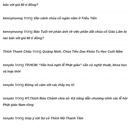
bán với giá 60 tỉ đồng?
trong
kennytruong
Vãn cảnh chùa cổ ngàn năm ở Triều Tiên
trong
kennytruong
Báo Tuổi trẻ phản ảnh về việc phần đất chùa cổ Giác Lâm bị
rao bán với giá 60 tỉ đồng?
trong
Thích Thanh Châu
Quảng Ninh. Chùa Tiêu Dao Khóa Tu Học Cuối Năm
trong
tonydo
TP.HCM: “Văn hoá nghi lễ Phật giáo” cần có nghệ thuật, khoa học
và hợp thời
trong
tonydo
Đừng vô cảm với các thầy trụ trì
trong
tonydo
HT.Thích Bửu Chánh chia sẻ: Kỹ năng dẫn chương trình các lễ hội
Phật giáo Nam tông
trong
tonydo
Góp ý với Sư cô Thích Nữ Thanh Tâm