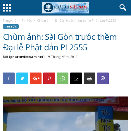
Trang chủ
Tin tức
Chùm ảnh: Sài Gòn trước thềm Đại lễ Phật đản PL2555
TIN TỨC
Chùm ảnh: Sài Gòn trước thềm
Đại lễ Phật đản PL2555
Bởi
(phattuvietnam.net)
-
9 Tháng Năm, 2011