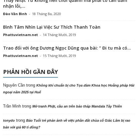
Thầy Nhật Từ không nên chối quanh mà phải có can đảm
nhận lỗi,...
Đào Văn Bình
-
18 Tháng Ba, 2020
Bình Tâm Nhìn Lại Việc Sư Thích Thanh Toàn
Phattuvietnam.net
-
14 Tháng Mười, 2019
Trao đổi với ông Dương Ngọc Dũng qua bài: “ Đi tu mà có...
Phattuvietnam.net
-
15 Tháng Mười, 2019
PHẢN HỒI GẦN ĐÂY
Nguyên Cần
trong
Không khí chuẩn bị cho Tọa đàm Khoa học Hoằng pháp Hải
ngoại năm 2025 tại Huế
Trần Minh
trong
Mở tranh Phật, cầu an trên bảo tháp Mandala Tây Thiên
trong
tonydo
Báo Tuổi trẻ phản ảnh về việc phần đất chùa cổ Giác Lâm bị rao
bán với giá 60 tỉ đồng?