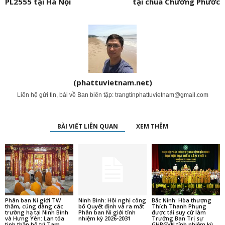
PL2555 tại Hà Nội
tại chùa Chưởng Phước
(phattuvietnam.net)
Liên hệ gửi tin, bài về Ban biên tập:
trangtinphattuvietnam@gmail.com
BÀI VIẾT LIÊN QUAN
XEM THÊM
Phân ban Ni giới TW
Ninh Bình: Hội nghị công
Bắc Ninh: Hòa thượng
thăm, cúng dàng các
bố Quyết định và ra mắt
Thích Thanh Phụng
trường hạ tại Ninh Bình
Phân ban Ni giới tỉnh
được tái suy cử làm
và Hưng Yên: Lan tỏa
nhiệm kỳ 2026-2031
Trưởng Ban Trị sự
tinh thần hộ trì Tam...
GHPGVN tỉnh nhiệm kỳ