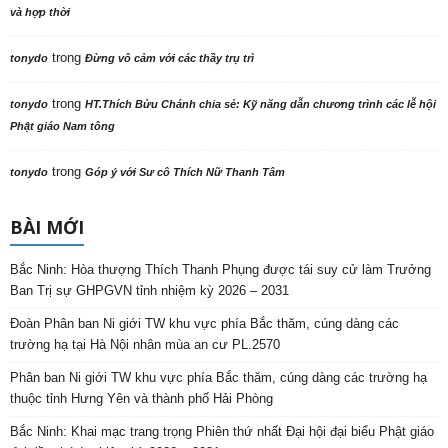
và hợp thời
trong
tonydo
Đừng vô cảm với các thầy trụ trì
trong
tonydo
HT.Thích Bửu Chánh chia sẻ: Kỹ năng dẫn chương trình các lễ hội
Phật giáo Nam tông
trong
tonydo
Góp ý với Sư cô Thích Nữ Thanh Tâm
BÀI MỚI
Bắc Ninh: Hòa thượng Thích Thanh Phụng được tái suy cử làm Trưởng
Ban Trị sự GHPGVN tỉnh nhiệm kỳ 2026 – 2031
Đoàn Phân ban Ni giới TW khu vực phía Bắc thăm, cúng dàng các
trường hạ tại Hà Nội nhân mùa an cư PL.2570
Phân ban Ni giới TW khu vực phía Bắc thăm, cúng dàng các trường hạ
thuộc tỉnh Hưng Yên và thành phố Hải Phòng
Bắc Ninh: Khai mạc trang trọng Phiên thứ nhất Đại hội đại biểu Phật giáo