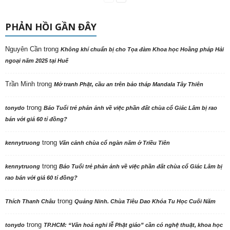
PHẢN HỒI GẦN ĐÂY
Nguyên Cần
trong
Không khí chuẩn bị cho Tọa đàm Khoa học Hoằng pháp Hải
ngoại năm 2025 tại Huế
Trần Minh
trong
Mở tranh Phật, cầu an trên bảo tháp Mandala Tây Thiên
trong
tonydo
Báo Tuổi trẻ phản ảnh về việc phần đất chùa cổ Giác Lâm bị rao
bán với giá 60 tỉ đồng?
trong
kennytruong
Vãn cảnh chùa cổ ngàn năm ở Triều Tiên
trong
kennytruong
Báo Tuổi trẻ phản ảnh về việc phần đất chùa cổ Giác Lâm bị
rao bán với giá 60 tỉ đồng?
trong
Thích Thanh Châu
Quảng Ninh. Chùa Tiêu Dao Khóa Tu Học Cuối Năm
trong
tonydo
TP.HCM: “Văn hoá nghi lễ Phật giáo” cần có nghệ thuật, khoa học