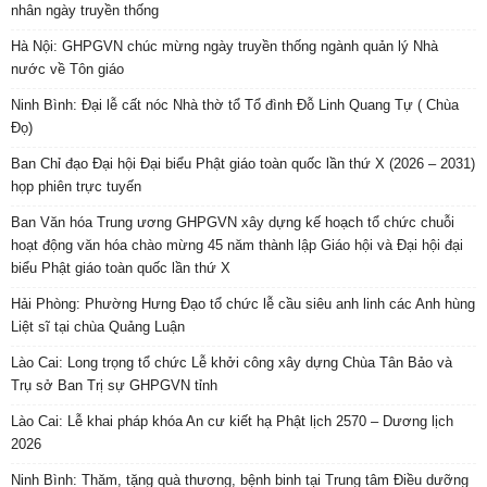
nhân ngày truyền thống
Hà Nội: GHPGVN chúc mừng ngày truyền thống ngành quản lý Nhà
nước về Tôn giáo
Ninh Bình: Đại lễ cất nóc Nhà thờ tổ Tổ đình Đỗ Linh Quang Tự ( Chùa
Đọ)
Ban Chỉ đạo Đại hội Đại biểu Phật giáo toàn quốc lần thứ X (2026 – 2031)
họp phiên trực tuyến
Ban Văn hóa Trung ương GHPGVN xây dựng kế hoạch tổ chức chuỗi
hoạt động văn hóa chào mừng 45 năm thành lập Giáo hội và Đại hội đại
biểu Phật giáo toàn quốc lần thứ X
Hải Phòng: Phường Hưng Đạo tổ chức lễ cầu siêu anh linh các Anh hùng
Liệt sĩ tại chùa Quảng Luận
Lào Cai: Long trọng tổ chức Lễ khởi công xây dựng Chùa Tân Bảo và
Trụ sở Ban Trị sự GHPGVN tỉnh
Lào Cai: Lễ khai pháp khóa An cư kiết hạ Phật lịch 2570 – Dương lịch
2026
Ninh Bình: Thăm, tặng quà thương, bệnh binh tại Trung tâm Điều dưỡng