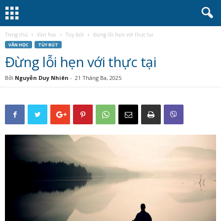
Trang chủ
Văn học
Tùy bút
Đừng lỗi hẹn với thực tại
VĂN HỌC
TÙY BÚT
Đừng lỗi hẹn với thực tại
Bởi
Nguyễn Duy Nhiên
-
21 Tháng Ba, 2025