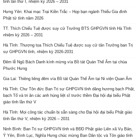
tỉnh lần thứ I, nhiệm kỳ 2026 – 2031
Hưng Yên: Khai mạc Trại Kiền Trắc – Họp bạn ngành Thiếu Gia đình
Phật tử tỉnh năm 2026
TT. Thích Chiếu Tuệ được suy cử Trưởng BTS GHPGVN tỉnh Hà Tĩnh
nhiệm kỳ 2026 – 2031
Hà Tĩnh: Thượng tọa Thích Chiếu Tuệ được suy cử tân Trưởng ban Trị
sự GHPGVN tỉnh, nhiệm kỳ 2026-2031
Đêm lễ Ngũ Bách Danh kính mừng vía Bồ tát Quán Thế Âm tại chùa
Phước Hưng
Gia Lai: Thiêng liêng đêm vía Bồ tát Quán Thế Âm tại Ni viện Quan Âm
Hà Tĩnh: Chư Tôn đức Ban Trị sự GHPGVN tỉnh dâng hương bạch Phật,
bạch Tổ và tri ân các anh hùng liệt sĩ trước thềm Đại hội đại biểu Phật
giáo tỉnh lần thứ V
Hà Tĩnh: Mọi công tác chuẩn bị sẵn sàng cho Đại hội đại biểu Phật giáo
tỉnh lần thứ V, nhiệm kỳ 2026 – 2031
Ninh Bình: Ban Trị sự GHPGVN tỉnh và BĐD Phật giáo Liên xã Vụ Bản,
Ý Yên, Bình Lục, Nghĩa Hưng chúc mừng Ban Dân tộc và Tôn giáo tỉnh