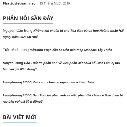
Phattuvietnam.net
-
15 Tháng Mười, 2019
PHẢN HỒI GẦN ĐÂY
Nguyên Cần
trong
Không khí chuẩn bị cho Tọa đàm Khoa học Hoằng pháp Hải
ngoại năm 2025 tại Huế
Trần Minh
trong
Mở tranh Phật, cầu an trên bảo tháp Mandala Tây Thiên
trong
tonydo
Báo Tuổi trẻ phản ảnh về việc phần đất chùa cổ Giác Lâm bị rao
bán với giá 60 tỉ đồng?
trong
kennytruong
Vãn cảnh chùa cổ ngàn năm ở Triều Tiên
trong
kennytruong
Báo Tuổi trẻ phản ảnh về việc phần đất chùa cổ Giác Lâm bị
rao bán với giá 60 tỉ đồng?
BÀI VIẾT MỚI