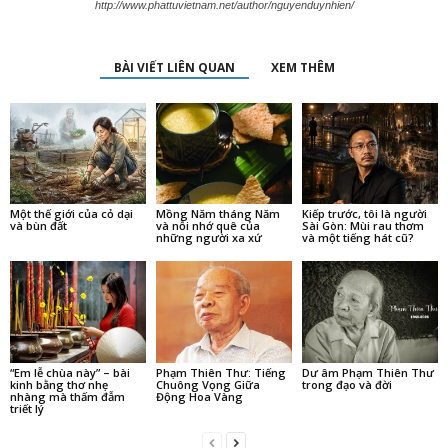
http://www.phattuvietnam.net/author/nguyenduynhien/
BÀI VIẾT LIÊN QUAN
XEM THÊM
Một thế giới của cỏ dại
Mồng Năm tháng Năm
Kiếp trước, tôi là người
và bùn đất
và nỗi nhớ quê của
Sài Gòn: Mùi rau thơm
những người xa xứ
và một tiếng hát cũ?
“Em lễ chùa này” – bài
Phạm Thiên Thư: Tiếng
Dư âm Phạm Thiên Thư
kinh bằng thơ nhẹ
Chuông Vọng Giữa
trong đạo và đời
nhàng mà thấm đẫm
Động Hoa Vàng
triết lý