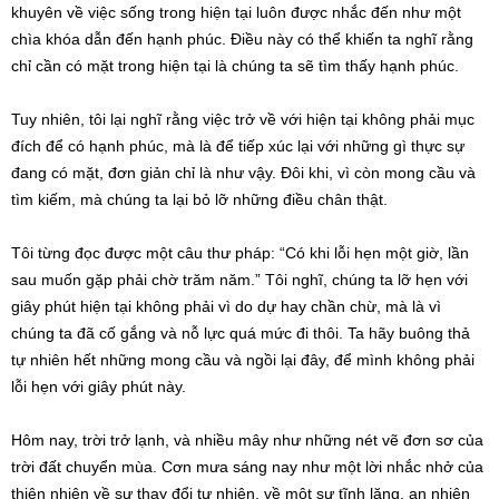
khuyên về việc sống trong hiện tại luôn được nhắc đến như một
chìa khóa dẫn đến hạnh phúc. Điều này có thể khiến ta nghĩ rằng
chỉ cần có mặt trong hiện tại là chúng ta sẽ tìm thấy hạnh phúc.
Tuy nhiên, tôi lại nghĩ rằng việc trở về với hiện tại không phải mục
đích để có hạnh phúc, mà là để tiếp xúc lại với những gì thực sự
đang có mặt, đơn giản chỉ là như vậy. Đôi khi, vì còn mong cầu và
tìm kiếm, mà chúng ta lại bỏ lỡ những điều chân thật.
Tôi từng đọc được một câu thư pháp: “Có khi lỗi hẹn một giờ, lần
sau muốn gặp phải chờ trăm năm.” Tôi nghĩ, chúng ta lỡ hẹn với
giây phút hiện tại không phải vì do dự hay chần chừ, mà là vì
chúng ta đã cố gắng và nỗ lực quá mức đi thôi. Ta hãy buông thả
tự nhiên hết những mong cầu và ngồi lại đây, để mình không phải
lỗi hẹn với giây phút này.
Hôm nay, trời trở lạnh, và nhiều mây như những nét vẽ đơn sơ của
trời đất chuyển mùa. Cơn mưa sáng nay như một lời nhắc nhở của
thiên nhiên về sự thay đổi tự nhiên, về một sự tĩnh lặng, an nhiên