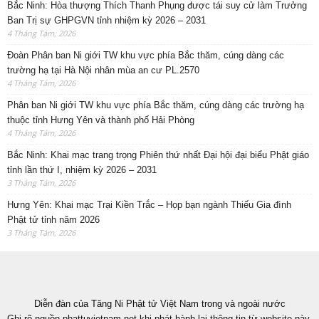
Bắc Ninh: Hòa thượng Thích Thanh Phụng được tái suy cử làm Trưởng
Ban Trị sự GHPGVN tỉnh nhiệm kỳ 2026 – 2031
4 Tháng Tám, 2026
Đoàn Phân ban Ni giới TW khu vực phía Bắc thăm, cúng dàng các
trường hạ tại Hà Nội nhân mùa an cư PL.2570
4 Tháng Tám, 2026
Phân ban Ni giới TW khu vực phía Bắc thăm, cúng dàng các trường hạ
thuộc tỉnh Hưng Yên và thành phố Hải Phòng
4 Tháng Tám, 2026
Bắc Ninh: Khai mạc trang trọng Phiên thứ nhất Đại hội đại biểu Phật giáo
tỉnh lần thứ I, nhiệm kỳ 2026 – 2031
3 Tháng Tám, 2026
Hưng Yên: Khai mạc Trại Kiền Trắc – Họp bạn ngành Thiếu Gia đình
Phật tử tỉnh năm 2026
3 Tháng Tám, 2026
Diễn đàn của Tăng Ni Phật tử Việt Nam trong và ngoài nước
Ghi rõ nguồn phattuvietnam.net khi phát hành lại thông tin từ website này.