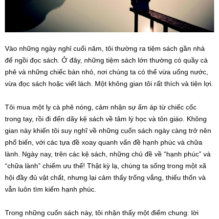
Vào những ngày nghỉ cuối năm, tôi thường ra tiệm sách gần nhà
để ngồi đọc sách. Ở đây, những tiệm sách lớn thường có quầy cà
phê và những chiếc bàn nhỏ, nơi chúng ta có thể vừa uống nước,
vừa đọc sách hoặc viết lách. Một không gian tôi rất thích và tiện lợi.
Tôi mua một ly cà phê nóng, cảm nhận sự ấm áp từ chiếc cốc
trong tay, rồi đi đến dãy kệ sách về tâm lý học và tôn giáo. Không
gian này khiến tôi suy nghĩ về những cuốn sách ngày càng trở nên
phổ biến, với các tựa đề xoay quanh vấn đề hạnh phúc và chữa
lành. Ngày nay, trên các kệ sách, những chủ đề về “hạnh phúc” và
“chữa lành” chiếm ưu thế! Thật kỳ lạ, chúng ta sống trong một xã
hội đầy đủ vật chất, nhưng lại cảm thấy trống vắng, thiếu thốn và
vẫn luôn tìm kiếm hạnh phúc.
Trong những cuốn sách này, tôi nhận thấy một điểm chung: lời