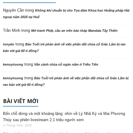
Nguyên Cần
trong
Không khí chuẩn bị cho Tọa đàm Khoa học Hoằng pháp Hải
ngoại năm 2025 tại Huế
Trần Minh
trong
Mở tranh Phật, cầu an trên bảo tháp Mandala Tây Thiên
trong
tonydo
Báo Tuổi trẻ phản ảnh về việc phần đất chùa cổ Giác Lâm bị rao
bán với giá 60 tỉ đồng?
trong
kennytruong
Vãn cảnh chùa cổ ngàn năm ở Triều Tiên
trong
kennytruong
Báo Tuổi trẻ phản ảnh về việc phần đất chùa cổ Giác Lâm bị
rao bán với giá 60 tỉ đồng?
BÀI VIẾT MỚI
Bốn chỗ đứng và một khoảng lặng: nhìn về Lý Nhã Kỳ và Mai Phương
Thúy sau phiên livestream 2,1 triệu người xem
6 Tháng Tám, 2026