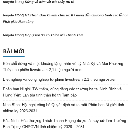
trong
tonydo
Đừng vô cảm với các thầy trụ trì
trong
tonydo
HT.Thích Bửu Chánh chia sẻ: Kỹ năng dẫn chương trình các lễ hội
Phật giáo Nam tông
trong
tonydo
Góp ý với Sư cô Thích Nữ Thanh Tâm
BÀI MỚI
Bốn chỗ đứng và một khoảng lặng: nhìn về Lý Nhã Kỳ và Mai Phương
Thúy sau phiên livestream 2,1 triệu người xem
Biệt nghiệp và cộng nghiệp từ phiên livestream 2,1 triệu người xem
Phân ban Ni giới TW thăm, cúng dàng các trường hạ tại Ninh Bình và
Hưng Yên: Lan tỏa tinh thần hộ trì Tam bảo
Ninh Bình: Hội nghị công bố Quyết định và ra mắt Phân ban Ni giới tỉnh
nhiệm kỳ 2026-2031
Bắc Ninh: Hòa thượng Thích Thanh Phụng được tái suy cử làm Trưởng
Ban Trị sự GHPGVN tỉnh nhiệm kỳ 2026 – 2031