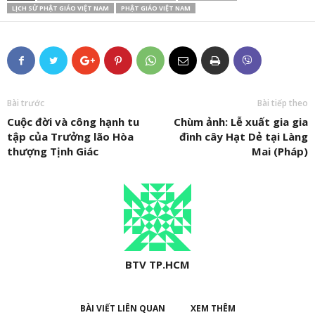
LỊCH SỬ PHẬT GIÁO VIỆT NAM
PHẬT GIÁO VIỆT NAM
Bài trước
Bài tiếp theo
Cuộc đời và công hạnh tu
Chùm ảnh: Lễ xuất gia gia
tập của Trưởng lão Hòa
đình cây Hạt Dẻ tại Làng
thượng Tịnh Giác
Mai (Pháp)
BTV TP.HCM
BÀI VIẾT LIÊN QUAN
XEM THÊM