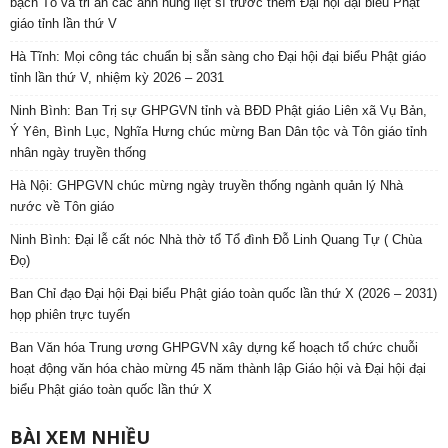
bạch Tổ và tri ân các anh hùng liệt sĩ trước thềm Đại hội đại biểu Phật
giáo tỉnh lần thứ V
Hà Tĩnh: Mọi công tác chuẩn bị sẵn sàng cho Đại hội đại biểu Phật giáo
tỉnh lần thứ V, nhiệm kỳ 2026 – 2031
Ninh Bình: Ban Trị sự GHPGVN tỉnh và BĐD Phật giáo Liên xã Vụ Bản,
Ý Yên, Bình Lục, Nghĩa Hưng chúc mừng Ban Dân tộc và Tôn giáo tỉnh
nhân ngày truyền thống
Hà Nội: GHPGVN chúc mừng ngày truyền thống ngành quản lý Nhà
nước về Tôn giáo
Ninh Bình: Đại lễ cất nóc Nhà thờ tổ Tổ đình Đỗ Linh Quang Tự ( Chùa
Đọ)
Ban Chỉ đạo Đại hội Đại biểu Phật giáo toàn quốc lần thứ X (2026 – 2031)
họp phiên trực tuyến
Ban Văn hóa Trung ương GHPGVN xây dựng kế hoạch tổ chức chuỗi
hoạt động văn hóa chào mừng 45 năm thành lập Giáo hội và Đại hội đại
biểu Phật giáo toàn quốc lần thứ X
BÀI XEM NHIỀU