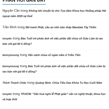
Nguyên Cần
trong
Không khí chuẩn bị cho Tọa đàm Khoa học Hoằng pháp Hải
ngoại năm 2025 tại Huế
Trần Minh
trong
Mở tranh Phật, cầu an trên bảo tháp Mandala Tây Thiên
trong
tonydo
Báo Tuổi trẻ phản ảnh về việc phần đất chùa cổ Giác Lâm bị rao
bán với giá 60 tỉ đồng?
trong
kennytruong
Vãn cảnh chùa cổ ngàn năm ở Triều Tiên
trong
kennytruong
Báo Tuổi trẻ phản ảnh về việc phần đất chùa cổ Giác Lâm bị
rao bán với giá 60 tỉ đồng?
trong
Thích Thanh Châu
Quảng Ninh. Chùa Tiêu Dao Khóa Tu Học Cuối Năm
trong
tonydo
TP.HCM: “Văn hoá nghi lễ Phật giáo” cần có nghệ thuật, khoa học
và hợp thời