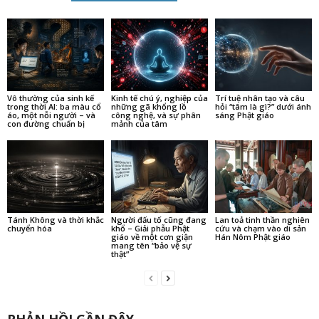
Vô thường của sinh kế
Kinh tế chú ý, nghiệp của
Trí tuệ nhân tạo và câu
trong thời AI: ba màu cổ
những gã khổng lồ
hỏi “tâm là gì?” dưới ánh
áo, một nỗi người – và
công nghệ, và sự phân
sáng Phật giáo
con đường chuẩn bị
mảnh của tâm
Tánh Không và thời khắc
Người đấu tố cũng đang
Lan toả tinh thần nghiên
chuyển hóa
khổ – Giải phẫu Phật
cứu và chạm vào di sản
giáo về một cơn giận
Hán Nôm Phật giáo
mang tên “bảo vệ sự
thật”
PHẢN HỒI GẦN ĐÂY