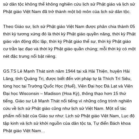
sử dân tộc không thể không nghiên cứu lịch sử Phật giáo và lịch sử
Phật giáo Việt Nam đã trở thành một bộ môn của lịch sử dân tộc.
Theo Giáo sư, lịch sử Phật giáo Việt Nam được phân chia thành 05
thời kỳ tương xứng đó là thời kỳ Phật giáo quyền năng, thời kỳ Phật
giáo vận động độc lập, thời kỳ Phật giáo thế sự, thời kỳ Phật giáo
cư trần lạc đạo và thời kỳ Phật giáo quần chúng; mỗi thời kỳ có một
nét đặc trưng nổi bật riêng.
GS.TS Lê Mạnh Thát sinh năm 1944 tại xã Hải Thiện, huyện Hải
Lăng, tỉnh Quảng Trị, được biết đến với pháp tự là Thích Trí Siêu,
từng học tại Trường Quốc Học (Huế), Viện Đại học Đà Lạt và Viện
Đại học Wisconsin – Madison (Hoa Kỳ), thông thạo hơn 15 thứ
tiếng. Giáo sư Lê Mạnh Thát nổi tiếng vì những công trình nghiên
cứu về lịch sử Phật giáo cũng như lịch sử Việt Nam. Một số tác
phẩm nổi bật của Giáo sư như: Lịch sử Phật giáo Việt Nam, Lục độ
tập kinh và lịch sử khởi nguồn của dân tộc ta, Tự điển Bách khoa
Phật giáo Việt Nam…