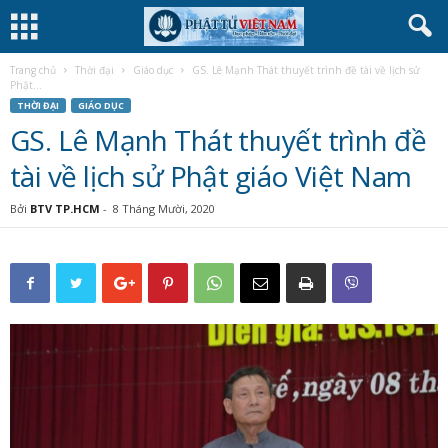
Trang chủ
Thời đại
Giáo dục
GS. Lê Mạnh Thát thuyết trình đề tài về lịch sử
Phật...
THỜI ĐẠI
GIÁO DỤC
GS. Lê Mạnh Thát thuyết trình đề
tài về lịch sử Phật giáo Việt Nam
Bởi
BTV TP.HCM
-
8 Tháng Mười, 2020