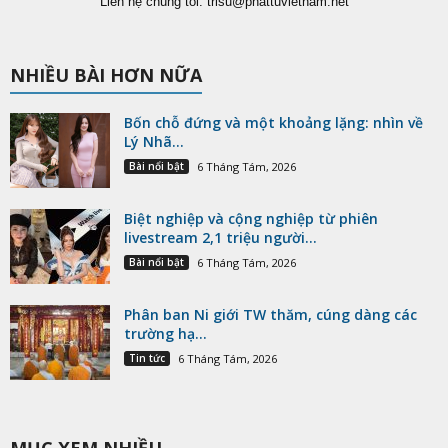
Liên hệ chúng tôi:
trisu@phattuvietnam.net
NHIỀU BÀI HƠN NỮA
Bốn chỗ đứng và một khoảng lặng: nhìn về
Lý Nhã...
Bài nổi bật
6 Tháng Tám, 2026
Biệt nghiệp và cộng nghiệp từ phiên
livestream 2,1 triệu người...
Bài nổi bật
6 Tháng Tám, 2026
Phân ban Ni giới TW thăm, cúng dàng các
trường hạ...
Tin tức
6 Tháng Tám, 2026