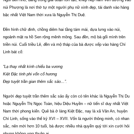
núi Phượng là nơi thờ tự một người phụ nữ xinh đẹp, tài danh vào hàng
bậc nhất Việt Nam thời xưa là Nguyễn Thị Duệ.
Đền hình chữ đinh, chồng diêm hai tầng tám mái, dựa lưng vào núi,
ngoảnh mặt ra hồ Sen rộng mênh mông. Sau đền, mộ bà gối mình trên
triền núi. Cuối triều Lê, đền và mộ tháp của bà được xếp vào hàng Chí
Linh bát cổ:
“Lạ thay nhất kính chiếu ba vương
Kiệt Đặc tinh phi vốn cố hương
Đẹp tuyệt trần gian thêm sắc sảo…”.
Người đẹp tuyệt trần thêm sắc sảo ấy còn có tên khác là Nguyễn Thị Du
hoặc Nguyễn Thị Ngọc Toàn, hiệu Diệu Huyền – nữ tiến sĩ duy nhất Việt
Nam thời phong kiến. Quê bà ở làng Kiệt Đặc, nay là xã Văn An, huyện
Chí Linh, sống vào thế kỷ XVI – XVII. Vốn là người thông minh, có nhan
sắc, nên mới hơn 10 tuổi, bà được nhiều nhà quyền quý tới xin cưới hỏi
nhưng không ưng thuận ai.