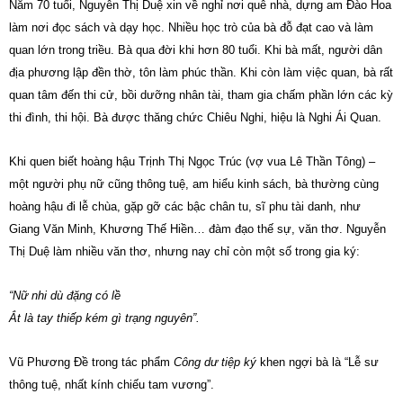
Năm 70 tuổi, Nguyễn Thị Duệ xin về nghỉ nơi quê nhà, dựng am Đào Hoa
làm nơi đọc sách và dạy học. Nhiều học trò của bà đỗ đạt cao và làm
quan lớn trong triều. Bà qua đời khi hơn 80 tuổi. Khi bà mất, người dân
địa phương lập đền thờ, tôn làm phúc thần. Khi còn làm việc quan, bà rất
quan tâm đến thi cử, bồi dưỡng nhân tài, tham gia chấm phần lớn các kỳ
thi đình, thi hội. Bà được thăng chức Chiêu Nghi, hiệu là Nghi Ái Quan.
Khi quen biết hoàng hậu Trịnh Thị Ngọc Trúc (vợ vua Lê Thần Tông) –
một người phụ nữ cũng thông tuệ, am hiểu kinh sách, bà thường cùng
hoàng hậu đi lễ chùa, gặp gỡ các bậc chân tu, sĩ phu tài danh, như
Giang Văn Minh, Khương Thế Hiền… đàm đạo thế sự, văn thơ. Nguyễn
Thị Duệ làm nhiều văn thơ, nhưng nay chỉ còn một số trong gia ký:
“Nữ nhi dù đặng có lề
Ắt là tay thiếp kém gì trạng nguyên”.
Vũ Phương Đề trong tác phẩm
Công dư tiệp ký
khen ngợi bà là “Lễ sư
thông tuệ, nhất kính chiếu tam vương”.