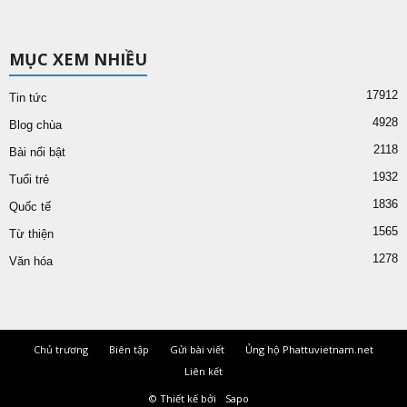
MỤC XEM NHIỀU
17912
Tin tức
4928
Blog chùa
2118
Bài nổi bật
1932
Tuổi trẻ
1836
Quốc tế
1565
Từ thiện
1278
Văn hóa
Chủ trương
Biên tập
Gửi bài viết
Ủng hộ Phattuvietnam.net
Liên kết
© Thiết kế bởi
Sapo