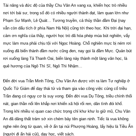
Tài năng và đức độ của thầy Chu Văn An vang xa, khiến học trò nhiều
nơi tới bái sư, trong số đó có nhiều người thành đạt, làm quan lớn như
Phạm Sư Mạnh, Lê Quát… Tương truyền, cả thủy thần đầm Đại (nay
vẫn còn dấu tích ở phía Nam Hà Nội) cũng tới theo học. Khi trời đại hạn,
cảm ơn nghĩa của thầy, người học trò đã hóa phép múa bút nghiên, vẩy
mực làm mưa phải chịu tội với Ngọc Hoàng. Chỗ nghiên mực bị ném rơi
xuống đã biến thành đầm nước cũng đen, nay gọi là đầm Mực. Quản bút
rơi xuống làng Tả Thanh Oai, biến làng này thành một làng văn học, là
quê hương của Ngô Thì Sĩ, Ngô Thì Nhậm…
Đến đời vua Trần Minh Tông, Chu Văn An được vời ra làm Tư nghiệp ở
Quốc Tử Giám để dạy thái tử và tham gia vào công việc củng cố triều
Trần đang có nguy cơ bị suy vong. Đến đời vua Dụ Tông, triều chính thối
nát, gian thần nổi lên khắp nơi khiến xã hội rối ren, dân tình đói khổ.
Trong khi nhiều vị quan cao chức trọng chỉ khư khư lo giữ mũ, Chu Văn
An đã dâng thất trảm sớ xin chém bảy tên gian nịnh. Tiếc là vua không
nghe nên ông từ quan, về ở ẩn tại núi Phượng Hoàng, lấy hiệu là Tiều Ẩn
(người đi ẩn hái củi), dạy học, viết sách.