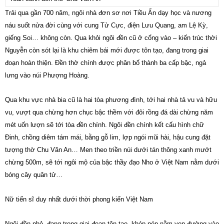
Trải qua gần 700 năm, ngôi nhà đơn sơ nơi Tiều Ẩn dạy học và nương
náu suốt nửa đời cùng với cung Tử Cực, điện Lưu Quang, am Lệ Kỳ,
giếng Soi… không còn. Qua khỏi ngôi đền cũ ở cổng vào – kiến trúc thời
Nguyễn còn sót lại là khu chiêm bái mới được tôn tạo, đang trong giai
đoạn hoàn thiện. Đền thờ chính được phân bố thành ba cấp bậc, ngả
lưng vào núi Phượng Hoàng.
Qua khu vực nhà bia cũ là hai tòa phương đình, tới hai nhà tả vu và hữu
vu, vượt qua chừng hơn chục bậc thềm với đôi rồng đá dài chừng năm
mét uốn lượn sẽ tới tòa đền chính. Ngôi đền chính kết cấu hình chữ
Đinh, chồng diêm tám mái, bằng gỗ lim, lợp ngói mũi hài, hậu cung đặt
tượng thờ Chu Văn An… Men theo triền núi dưới tán thông xanh mướt
chừng 500m, sẽ tới ngôi mộ của bậc thầy đạo Nho ở Việt Nam nằm dưới
bóng cây quân tử…
Nữ tiến sĩ duy nhất dưới thời phong kiến Việt Nam
Ngôi đền nhỏ, đang trong giai đoạn tôn tạo, khép nép nằm ven đường vào