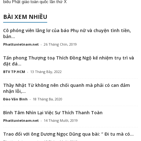
biểu Phật giáo toàn quốc lần thứ X
BÀI XEM NHIỀU
Cô phóng viên lẳng lơ của báo Phụ nữ và chuyện tình tiền,
bản...
Phattuvietnam.net
-
26 Tháng Chín, 2019
Tấn phong Thượng toạ Thích Đồng Ngộ kế nhiệm trụ trì và
đặt đá...
BTV TP.HCM
-
13 Tháng Bảy, 2022
Thầy Nhật Từ không nên chối quanh mà phải có can đảm
nhận lỗi,...
Đào Văn Bình
-
18 Tháng Ba, 2020
Bình Tâm Nhìn Lại Việc Sư Thích Thanh Toàn
Phattuvietnam.net
-
14 Tháng Mười, 2019
Trao đổi với ông Dương Ngọc Dũng qua bài: “ Đi tu mà có...