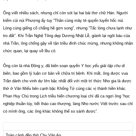
Ông viết nhiều sách, nhưng chỉ còn sót lại hai bài thơ chữ Hán. Người
kiếm củi núi Phượng ấy tuy “Thân cùng mây tẻ quyến luyến hốc núi.
Lòng cùng giếng cổ chẳng hề gợn song”, nhưng “Tấc lòng chưa lạnh như
tro đất”. Khi Trần Nghệ Tông dẹp Dương Nhật Lễ, giành lại ngôi báu của
nhà Trần, ông chống gậy về tận triều đình chúc mừng, nhưng không nhận
chức quan, lại quay về lều cỏ.
Ông còn là nhà Đông y, đã biên soạn quyển
Y học yếu giải tập chu di
biên
, bao gồm lý luận cơ bản về chữa trị bệnh. Khi mất, ông được vua
Trần dành cho vinh dự lớn bậc nhất đối với một trí thức Nho gia là được
thờ ở Văn Miếu bên cạnh bậc Khổng Tử cùng các vị thánh hiền khác.
Phan Huy Chú trong Lịch triều hiến chương loại chí đã ca ngợi ông “học
nghiệp thuần túy, tiết tháo cao thượng, làng Nho nước Việt trước sau chỉ
có mình ông, các ông khác không thể so sánh được”.
Toàn cảnh đền thờ Chu Văn An