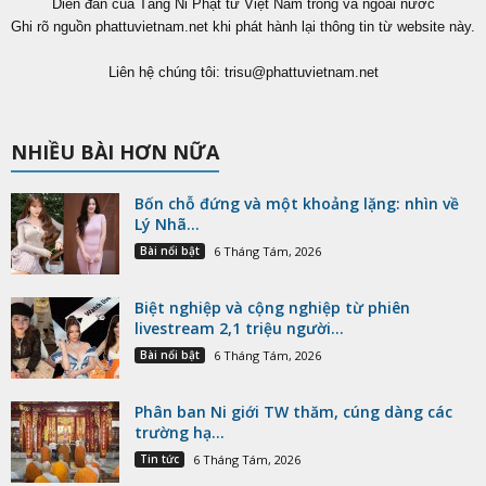
Diễn đàn của Tăng Ni Phật tử Việt Nam trong và ngoài nước
Ghi rõ nguồn phattuvietnam.net khi phát hành lại thông tin từ website này.
Liên hệ chúng tôi:
trisu@phattuvietnam.net
NHIỀU BÀI HƠN NỮA
Bốn chỗ đứng và một khoảng lặng: nhìn về
Lý Nhã...
Bài nổi bật
6 Tháng Tám, 2026
Biệt nghiệp và cộng nghiệp từ phiên
livestream 2,1 triệu người...
Bài nổi bật
6 Tháng Tám, 2026
Phân ban Ni giới TW thăm, cúng dàng các
trường hạ...
Tin tức
6 Tháng Tám, 2026