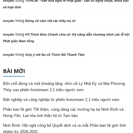
trong
tonydo
TP.HCM: “Văn hoá nghi lễ Phật giáo” cần có nghệ thuật, khoa học
và hợp thời
trong
tonydo
Đừng vô cảm với các thầy trụ trì
trong
tonydo
HT.Thích Bửu Chánh chia sẻ: Kỹ năng dẫn chương trình các lễ hội
Phật giáo Nam tông
trong
tonydo
Góp ý với Sư cô Thích Nữ Thanh Tâm
BÀI MỚI
Bốn chỗ đứng và một khoảng lặng: nhìn về Lý Nhã Kỳ và Mai Phương
Thúy sau phiên livestream 2,1 triệu người xem
Biệt nghiệp và cộng nghiệp từ phiên livestream 2,1 triệu người xem
Phân ban Ni giới TW thăm, cúng dàng các trường hạ tại Ninh Bình và
Hưng Yên: Lan tỏa tinh thần hộ trì Tam bảo
Ninh Bình: Hội nghị công bố Quyết định và ra mắt Phân ban Ni giới tỉnh
nhiệm kỳ 2026-2031