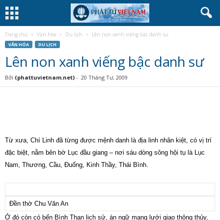
Trang chủ
Văn hóa
Du lịch
Lên non xanh viếng bậc danh sư
VĂN HÓA
DU LỊCH
Lên non xanh viếng bậc danh sư
Bởi
(phattuvietnam.net)
-
20 Tháng Tư, 2009
Từ xưa, Chí Linh đã từng được mệnh danh là địa linh nhân kiệt, có vị trí
đặc biệt, nằm bên bờ Lục đầu giang – nơi sáu dòng sông hội tụ là Lục
Nam, Thương, Cầu, Đuống, Kinh Thầy, Thái Bình.
Đền thờ Chu Văn An
Ở đó còn có bến Bình Than lịch sử, án ngữ mạng lưới giao thông thủy,