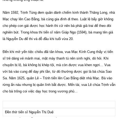
Năm 1592, Trịnh Tùng đem quân đánh chiếm kinh thành Thăng Long, nhà
Mạc chạy lên Cao Bằng, bà cùng gia đình đi theo. Luật lệ bấy giờ không
cho phép con gái được học hành thi cử nên bà phải giả trai để theo đòi
nghiên bút. Trong khoa thi tiến sĩ năm Giáp Ngọ (1594), bà mang tên giả
là Nguyễn Du để thi và đỗ đầu khi tuổi vừa 20.
Đến khi mở yến tiệc chiêu đãi tân khoa, vua Mạc Kính Cung thấy vị tiến
sĩ trẻ dáng vẻ mảnh mai, mặt mày thanh tú nên sinh nghi, dò hỏi. Khi
chuyện bị lộ, bà không bị khép tội, mà còn được vua khen ngợi… Vua
vời bà vào cung để dạy phi tần, từ đó thường được gọi là bà chúa Sao
Sa. Năm 1625, quân Lê – Trịnh tiến lên Cao Bằng diệt nhà Mạc. Bà vào
rừng ẩn náu nhưng bị quân lính bắt được. Mến tài, vua Lê chúa Trịnh vẫn
cho bà trông coi việc dạy học trong vương phủ…
Đền thờ tiến sĩ Nguyễn Thị Duệ