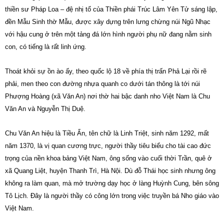
thiền sư Pháp Loa – đệ nhị tổ của Thiền phái Trúc Lâm Yên Tử sáng lập,
đền Mẫu Sinh thờ Mẫu, được xây dựng trên lưng chừng núi Ngũ Nhạc
với hậu cung ở trên một tảng đá lớn hình người phụ nữ đang nằm sinh
con, có tiếng là rất linh ứng.
Thoát khỏi sự ồn ào ấy, theo quốc lộ 18 về phía thị trấn Phả Lại rồi rẽ
phải, men theo con đường nhựa quanh co dưới tán thông là tới núi
Phượng Hoàng (xã Văn An) nơi thờ hai bậc danh nho Việt Nam là Chu
Văn An và Nguyễn Thị Duệ.
Chu Văn An hiệu là Tiều Ẩn, tên chữ là Linh Triệt, sinh năm 1292, mất
năm 1370, là vị quan cương trực, người thầy tiêu biểu cho tài cao đức
trọng của nền khoa bảng Việt Nam, ông sống vào cuối thời Trần, quê ở
xã Quang Liệt, huyện Thanh Trì, Hà Nội. Dù đỗ Thái học sinh nhưng ông
không ra làm quan, mà mở trường dạy học ở làng Huỳnh Cung, bên sông
Tô Lịch. Đây là người thầy có công lớn trong việc truyền bá Nho giáo vào
Việt Nam.