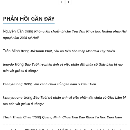
PHẢN HỒI GẦN ĐÂY
Nguyên Cần
trong
Không khí chuẩn bị cho Tọa đàm Khoa học Hoằng pháp Hải
ngoại năm 2025 tại Huế
Trần Minh
trong
Mở tranh Phật, cầu an trên bảo tháp Mandala Tây Thiên
trong
tonydo
Báo Tuổi trẻ phản ảnh về việc phần đất chùa cổ Giác Lâm bị rao
bán với giá 60 tỉ đồng?
trong
kennytruong
Vãn cảnh chùa cổ ngàn năm ở Triều Tiên
trong
kennytruong
Báo Tuổi trẻ phản ảnh về việc phần đất chùa cổ Giác Lâm bị
rao bán với giá 60 tỉ đồng?
trong
Thích Thanh Châu
Quảng Ninh. Chùa Tiêu Dao Khóa Tu Học Cuối Năm