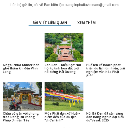
Liên hệ gửi tin, bài về Ban biên tập:
trangtinphattuvietnam@gmail.com
BÀI VIẾT LIÊN QUAN
XEM THÊM
6 ngôi chùa Khmer nên
Côn Sơn – Kiếp Bạc: Nơi
Huế lên kế hoạch phát
ghé thăm khi đến Vĩnh
hội tụ tinh hoa đất trời
triển du lịch tìm hiểu, trải
Long
nổi tiếng Hải Dương
nghiệm văn hóa Phật
giáo
Chùa cổ gắn với phong
Mùa Phật đản xứ Huế –
Núi Bà Đen đã sẵn sàng
trào Đông Du kháng
điểm đến của du lịch
đón hàng nghìn đại biểu
Pháp ở miền Tây
“chữa lành”
dự Vesak 2025