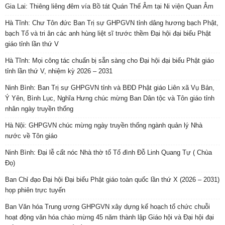
Gia Lai: Thiêng liêng đêm vía Bồ tát Quán Thế Âm tại Ni viện Quan Âm
Hà Tĩnh: Chư Tôn đức Ban Trị sự GHPGVN tỉnh dâng hương bạch Phật,
bạch Tổ và tri ân các anh hùng liệt sĩ trước thềm Đại hội đại biểu Phật
giáo tỉnh lần thứ V
Hà Tĩnh: Mọi công tác chuẩn bị sẵn sàng cho Đại hội đại biểu Phật giáo
tỉnh lần thứ V, nhiệm kỳ 2026 – 2031
Ninh Bình: Ban Trị sự GHPGVN tỉnh và BĐD Phật giáo Liên xã Vụ Bản,
Ý Yên, Bình Lục, Nghĩa Hưng chúc mừng Ban Dân tộc và Tôn giáo tỉnh
nhân ngày truyền thống
Hà Nội: GHPGVN chúc mừng ngày truyền thống ngành quản lý Nhà
nước về Tôn giáo
Ninh Bình: Đại lễ cất nóc Nhà thờ tổ Tổ đình Đỗ Linh Quang Tự ( Chùa
Đọ)
Ban Chỉ đạo Đại hội Đại biểu Phật giáo toàn quốc lần thứ X (2026 – 2031)
họp phiên trực tuyến
Ban Văn hóa Trung ương GHPGVN xây dựng kế hoạch tổ chức chuỗi
hoạt động văn hóa chào mừng 45 năm thành lập Giáo hội và Đại hội đại