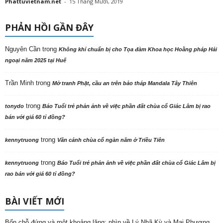
Phattuvietnam.net
-
15 Tháng Mười, 2019
PHẢN HỒI GẦN ĐÂY
Nguyên Cần
trong
Không khí chuẩn bị cho Tọa đàm Khoa học Hoằng pháp Hải
ngoại năm 2025 tại Huế
Trần Minh
trong
Mở tranh Phật, cầu an trên bảo tháp Mandala Tây Thiên
trong
tonydo
Báo Tuổi trẻ phản ảnh về việc phần đất chùa cổ Giác Lâm bị rao
bán với giá 60 tỉ đồng?
trong
kennytruong
Vãn cảnh chùa cổ ngàn năm ở Triều Tiên
trong
kennytruong
Báo Tuổi trẻ phản ảnh về việc phần đất chùa cổ Giác Lâm bị
rao bán với giá 60 tỉ đồng?
BÀI VIẾT MỚI
Bốn chỗ đứng và một khoảng lặng: nhìn về Lý Nhã Kỳ và Mai Phương