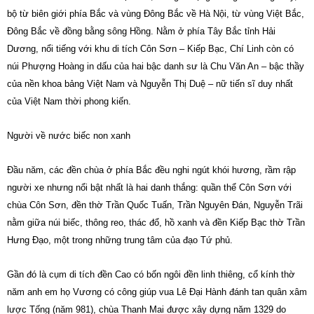
bộ từ biên giới phía Bắc và vùng Đông Bắc về Hà Nội, từ vùng Việt Bắc,
Đông Bắc về đồng bằng sông Hồng. Nằm ở phía Tây Bắc tỉnh Hải
Dương, nổi tiếng với khu di tích Côn Sơn – Kiếp Bạc, Chí Linh còn có
núi Phượng Hoàng in dấu của hai bậc danh sư là Chu Văn An – bậc thầy
của nền khoa bảng Việt Nam và Nguyễn Thị Duệ – nữ tiến sĩ duy nhất
của Việt Nam thời phong kiến.
Người về nước biếc non xanh
Đầu năm, các đền chùa ở phía Bắc đều nghi ngút khói hương, rầm rập
người xe nhưng nổi bật nhất là hai danh thắng: quần thể Côn Sơn với
chùa Côn Sơn, đền thờ Trần Quốc Tuấn, Trần Nguyên Đán, Nguyễn Trãi
nằm giữa núi biếc, thông reo, thác đổ, hồ xanh và đền Kiếp Bạc thờ Trần
Hưng Đạo, một trong những trung tâm của đạo Tứ phủ.
Gần đó là cụm di tích đền Cao có bốn ngôi đền linh thiêng, cổ kính thờ
năm anh em họ Vương có công giúp vua Lê Đại Hành đánh tan quân xâm
lược Tống (năm 981), chùa Thanh Mai được xây dựng năm 1329 do