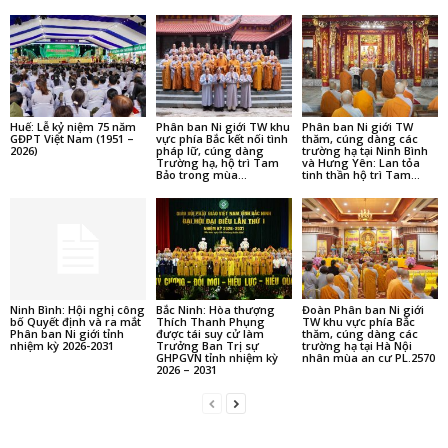
Rằm tháng Bảy ở Việt Nam, chín trăm năm nhìn lại
8 Tháng Tám, 2026
Nghi lễ Vu lan (Rằm tháng 7) tại nhà – Bản dành cho Phật tử sơ cơ và
người có cảm tình với đạo Phật
8 Tháng Tám, 2026
Diễn đàn của Tăng Ni Phật tử Việt Nam trong và ngoài nước
Ghi rõ nguồn phattuvietnam.net khi phát hành lại thông tin từ website này.
Liên hệ chúng tôi:
trisu@phattuvietnam.net
NHIỀU BÀI HƠN NỮA