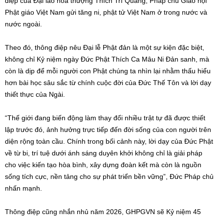
điệp của Đại lão hòa thượng Thích Trí Quảng, Pháp chủ Giáo hội
Phật giáo Việt Nam gửi tăng ni, phật tử Việt Nam ở trong nước và
nước ngoài.
Theo đó, thông điệp nêu Đại lễ Phật đản là một sự kiện đặc biệt,
không chỉ Kỷ niệm ngày Đức Phật Thích Ca Mâu Ni Đản sanh, mà
còn là dịp để mỗi người con Phật chúng ta nhìn lại nhằm thấu hiểu
hơn bài học sâu sắc từ chính cuộc đời của Đức Thế Tôn và lời dạy
thiết thực của Ngài.
“Thế giới đang biến động làm thay đổi nhiều trật tự đã được thiết
lập trước đó, ảnh hưởng trực tiếp đến đời sống của con người trên
diện rộng toàn cầu. Chính trong bối cảnh này, lời dạy của Đức Phật
về từ bi, trí tuệ dưới ánh sáng duyên khởi không chỉ là giải pháp
cho việc kiến tạo hòa bình, xây dựng đoàn kết mà còn là nguồn
sống tích cực, nền tảng cho sự phát triển bền vững”, Đức Pháp chủ
nhấn mạnh.
Thông điệp cũng nhắn nhủ năm 2026, GHPGVN sẽ Kỷ niệm 45