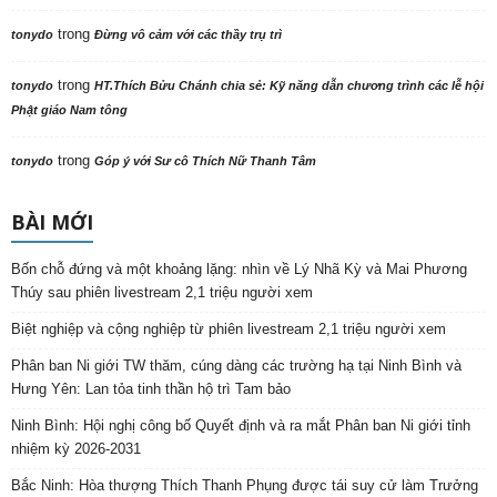
trong
tonydo
Đừng vô cảm với các thầy trụ trì
trong
tonydo
HT.Thích Bửu Chánh chia sẻ: Kỹ năng dẫn chương trình các lễ hội
Phật giáo Nam tông
trong
tonydo
Góp ý với Sư cô Thích Nữ Thanh Tâm
BÀI MỚI
Bốn chỗ đứng và một khoảng lặng: nhìn về Lý Nhã Kỳ và Mai Phương
Thúy sau phiên livestream 2,1 triệu người xem
Biệt nghiệp và cộng nghiệp từ phiên livestream 2,1 triệu người xem
Phân ban Ni giới TW thăm, cúng dàng các trường hạ tại Ninh Bình và
Hưng Yên: Lan tỏa tinh thần hộ trì Tam bảo
Ninh Bình: Hội nghị công bố Quyết định và ra mắt Phân ban Ni giới tỉnh
nhiệm kỳ 2026-2031
Bắc Ninh: Hòa thượng Thích Thanh Phụng được tái suy cử làm Trưởng