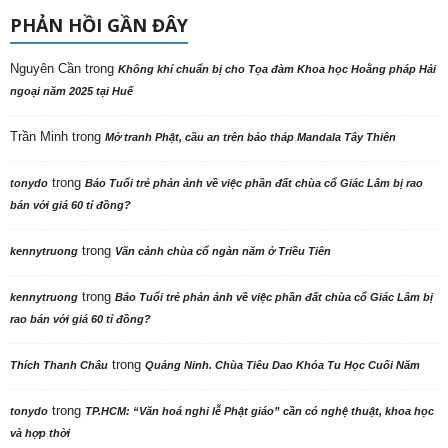
PHẢN HỒI GẦN ĐÂY
Nguyên Cần
trong
Không khí chuẩn bị cho Tọa đàm Khoa học Hoằng pháp Hải
ngoại năm 2025 tại Huế
Trần Minh
trong
Mở tranh Phật, cầu an trên bảo tháp Mandala Tây Thiên
trong
tonydo
Báo Tuổi trẻ phản ảnh về việc phần đất chùa cổ Giác Lâm bị rao
bán với giá 60 tỉ đồng?
trong
kennytruong
Vãn cảnh chùa cổ ngàn năm ở Triều Tiên
trong
kennytruong
Báo Tuổi trẻ phản ảnh về việc phần đất chùa cổ Giác Lâm bị
rao bán với giá 60 tỉ đồng?
trong
Thích Thanh Châu
Quảng Ninh. Chùa Tiêu Dao Khóa Tu Học Cuối Năm
trong
tonydo
TP.HCM: “Văn hoá nghi lễ Phật giáo” cần có nghệ thuật, khoa học
và hợp thời