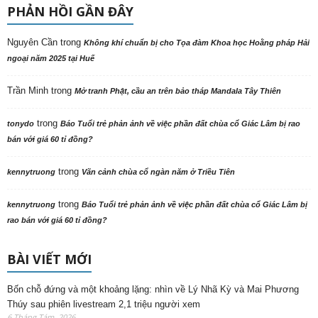
PHẢN HỒI GẦN ĐÂY
Nguyên Cần
trong
Không khí chuẩn bị cho Tọa đàm Khoa học Hoằng pháp Hải
ngoại năm 2025 tại Huế
Trần Minh
trong
Mở tranh Phật, cầu an trên bảo tháp Mandala Tây Thiên
trong
tonydo
Báo Tuổi trẻ phản ảnh về việc phần đất chùa cổ Giác Lâm bị rao
bán với giá 60 tỉ đồng?
trong
kennytruong
Vãn cảnh chùa cổ ngàn năm ở Triều Tiên
trong
kennytruong
Báo Tuổi trẻ phản ảnh về việc phần đất chùa cổ Giác Lâm bị
rao bán với giá 60 tỉ đồng?
BÀI VIẾT MỚI
Bốn chỗ đứng và một khoảng lặng: nhìn về Lý Nhã Kỳ và Mai Phương
Thúy sau phiên livestream 2,1 triệu người xem
6 Tháng Tám, 2026