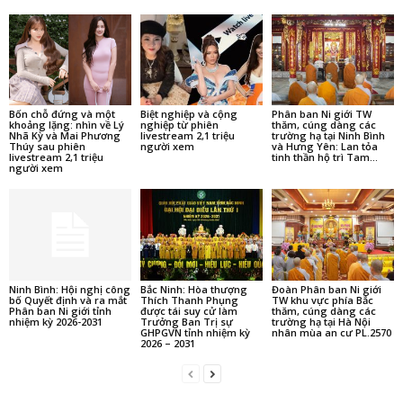
Bốn chỗ đứng và một
Biệt nghiệp và cộng
Phân ban Ni giới TW
khoảng lặng: nhìn về Lý
nghiệp từ phiên
thăm, cúng dàng các
Nhã Kỳ và Mai Phương
livestream 2,1 triệu
trường hạ tại Ninh Bình
Thúy sau phiên
người xem
và Hưng Yên: Lan tỏa
livestream 2,1 triệu
tinh thần hộ trì Tam...
người xem
Ninh Bình: Hội nghị công
Bắc Ninh: Hòa thượng
Đoàn Phân ban Ni giới
bố Quyết định và ra mắt
Thích Thanh Phụng
TW khu vực phía Bắc
Phân ban Ni giới tỉnh
được tái suy cử làm
thăm, cúng dàng các
nhiệm kỳ 2026-2031
Trưởng Ban Trị sự
trường hạ tại Hà Nội
GHPGVN tỉnh nhiệm kỳ
nhân mùa an cư PL.2570
2026 – 2031