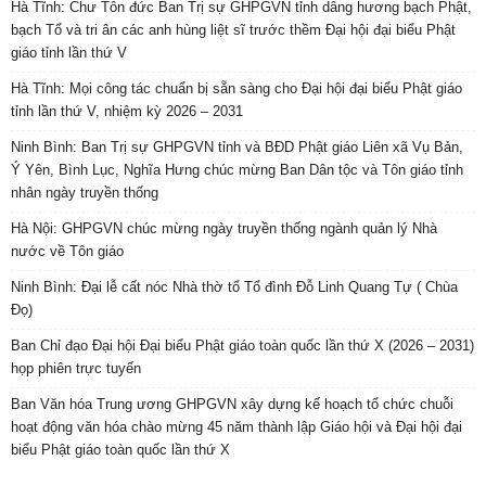
Hà Tĩnh: Chư Tôn đức Ban Trị sự GHPGVN tỉnh dâng hương bạch Phật,
bạch Tổ và tri ân các anh hùng liệt sĩ trước thềm Đại hội đại biểu Phật
giáo tỉnh lần thứ V
Hà Tĩnh: Mọi công tác chuẩn bị sẵn sàng cho Đại hội đại biểu Phật giáo
tỉnh lần thứ V, nhiệm kỳ 2026 – 2031
Ninh Bình: Ban Trị sự GHPGVN tỉnh và BĐD Phật giáo Liên xã Vụ Bản,
Ý Yên, Bình Lục, Nghĩa Hưng chúc mừng Ban Dân tộc và Tôn giáo tỉnh
nhân ngày truyền thống
Hà Nội: GHPGVN chúc mừng ngày truyền thống ngành quản lý Nhà
nước về Tôn giáo
Ninh Bình: Đại lễ cất nóc Nhà thờ tổ Tổ đình Đỗ Linh Quang Tự ( Chùa
Đọ)
Ban Chỉ đạo Đại hội Đại biểu Phật giáo toàn quốc lần thứ X (2026 – 2031)
họp phiên trực tuyến
Ban Văn hóa Trung ương GHPGVN xây dựng kế hoạch tổ chức chuỗi
hoạt động văn hóa chào mừng 45 năm thành lập Giáo hội và Đại hội đại
biểu Phật giáo toàn quốc lần thứ X