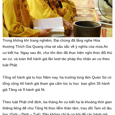
Trong không khí trang nghiêm, Đại chúng đã lắng nghe Hòa
thượng Thích Gia Quang chia sẻ sâu sắc về ý nghĩa của mùa An
cư kiết hạ. Ngay sau đó, chư tôn đức đã thực hiện nghi thức đối thú
an cư, và toàn thể hành giả lần lượt tác pháp thọ nhận an cư theo
luật Phật.
Tổng số hành giả tu học Năm nay, hạ trường tùng lâm Quán Sứ có
tổng cộng 44 hành giả tham gia cấm túc tu học bao gồm 35 hành
giả Tăng và 9 hành giả Ni.
Theo luật Phật chế định, ba tháng An cư kiết hạ là khoảng thời gian
thiêng liêng để chư Tăng Ni thúc liễm thân tâm, trau dồi Tam vô lậu
học (Giới – Định – Tuệ). Đây không chỉ là cơ hội để các hành giả