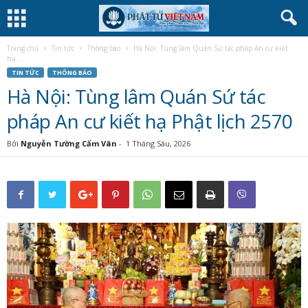
Trang chủ
Tin tức
Thông báo
Hà Nội: Tùng lâm Quán Sứ tác pháp An cư kiết
hạ...
TIN TỨC
THÔNG BÁO
Hà Nội: Tùng lâm Quán Sứ tác
pháp An cư kiết hạ Phật lịch 2570
Bởi
Nguyễn Tường Cẩm Vân
-
1 Tháng Sáu, 2026