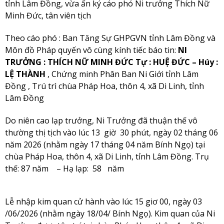
tỉnh Lâm Đồng, vừa ấn ký cáo phó Ni trưởng Thích Nữ
Minh Đức, tân viên tịch
Theo cáo phó : Ban Tăng Sự GHPGVN tỉnh Lâm Đồng và
Môn đồ Pháp quyến vô cùng kính tiếc báo tin:
NI
TRƯỞNG : THÍCH NỮ MINH ĐỨC Tự : HUỆ ĐỨC – Húy :
LỆ THÀNH
, Chứng minh Phân Ban Ni Giới tỉnh Lâm
Đồng , Trú trì chùa Pháp Hoa, thôn 4, xã Di Linh, tỉnh
Lâm Đồng
Do niên cao lạp trưởng, Ni Trưởng đã thuận thế vô
thường thị tịch vào lúc 13
giờ 30 phút, ngày 02 tháng 06
năm 2026 (nhằm ngày 17 tháng 04 năm Bính Ngọ) tại
chùa Pháp Hoa, thôn 4, xã Di Linh, tỉnh Lâm Đồng. Trụ
thế: 87 năm – Hạ lạp: 58 năm
Lễ nhập kim quan cử hành vào lúc 15 giơ 00, ngày 03
/06/2026 (nhằm ngày 18/04/ Bính Ngọ). Kim quan của Ni