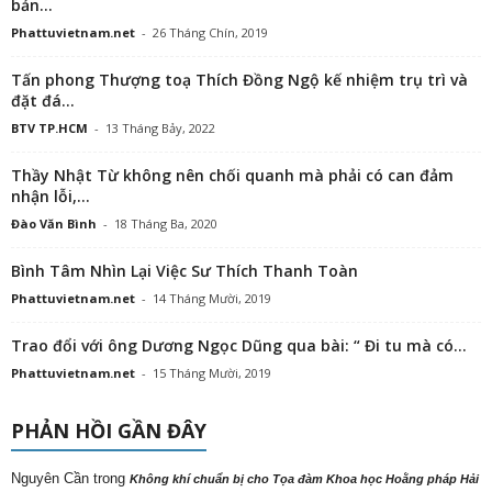
bản...
Phattuvietnam.net
-
26 Tháng Chín, 2019
Tấn phong Thượng toạ Thích Đồng Ngộ kế nhiệm trụ trì và
đặt đá...
BTV TP.HCM
-
13 Tháng Bảy, 2022
Thầy Nhật Từ không nên chối quanh mà phải có can đảm
nhận lỗi,...
Đào Văn Bình
-
18 Tháng Ba, 2020
Bình Tâm Nhìn Lại Việc Sư Thích Thanh Toàn
Phattuvietnam.net
-
14 Tháng Mười, 2019
Trao đổi với ông Dương Ngọc Dũng qua bài: “ Đi tu mà có...
Phattuvietnam.net
-
15 Tháng Mười, 2019
PHẢN HỒI GẦN ĐÂY
Nguyên Cần
trong
Không khí chuẩn bị cho Tọa đàm Khoa học Hoằng pháp Hải