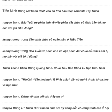
Trần Minh
trong
Mở tranh Phật, cầu an trên bảo tháp Mandala Tây Thiên
trong
tonydo
Báo Tuổi trẻ phản ảnh về việc phần đất chùa cổ Giác Lâm bị rao
bán với giá 60 tỉ đồng?
trong
kennytruong
Vãn cảnh chùa cổ ngàn năm ở Triều Tiên
trong
kennytruong
Báo Tuổi trẻ phản ảnh về việc phần đất chùa cổ Giác Lâm bị
rao bán với giá 60 tỉ đồng?
trong
Thích Thanh Châu
Quảng Ninh. Chùa Tiêu Dao Khóa Tu Học Cuối Năm
trong
tonydo
TP.HCM: “Văn hoá nghi lễ Phật giáo” cần có nghệ thuật, khoa học
và hợp thời
trong
tonydo
Đừng vô cảm với các thầy trụ trì
trong
tonydo
HT.Thích Bửu Chánh chia sẻ: Kỹ năng dẫn chương trình các lễ hội