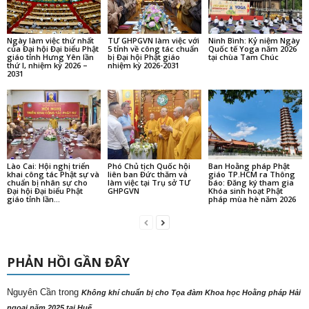
Ngày làm việc thứ nhất
TƯ GHPGVN làm việc với
Ninh Bình: Kỷ niệm Ngày
của Đại hội Đại biểu Phật
5 tỉnh về công tác chuẩn
Quốc tế Yoga năm 2026
giáo tỉnh Hưng Yên lần
bị Đại hội Phật giáo
tại chùa Tam Chúc
thứ I, nhiệm kỳ 2026 –
nhiệm kỳ 2026-2031
2031
Lào Cai: Hội nghị triển
Phó Chủ tịch Quốc hội
Ban Hoằng pháp Phật
khai công tác Phật sự và
liên ban Đức thăm và
giáo TP.HCM ra Thông
chuẩn bị nhân sự cho
làm việc tại Trụ sở TƯ
báo: Đăng ký tham gia
Đại hội Đại biểu Phật
GHPGVN
Khóa sinh hoạt Phật
giáo tỉnh lần...
pháp mùa hè năm 2026
PHẢN HỒI GẦN ĐÂY
Nguyên Cần
trong
Không khí chuẩn bị cho Tọa đàm Khoa học Hoằng pháp Hải
ngoại năm 2025 tại Huế