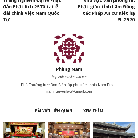
Trang nghiêm Đại lễ Phật
Khu vực Văn phòng III,
đản Phật lịch 2570 tại lễ
Phật giáo tỉnh Lâm Đồng
đài chính Việt Nam Quốc
tác Pháp An cư Kiết hạ
Tự
PL.2570
Phùng Nam
http://phattuvietnam.net
Phó Thường trực Ban Biên tập phụ trách phía Nam Email:
namnguyenlac@gmail.com
BÀI VIẾT LIÊN QUAN
XEM THÊM