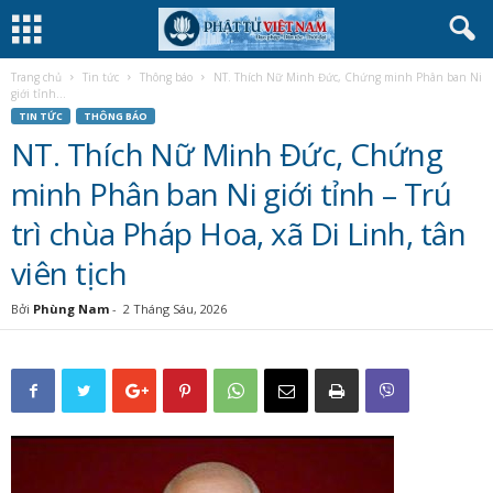
Trang chủ
Tin tức
Thông báo
NT. Thích Nữ Minh Đức, Chứng minh Phân ban Ni
giới tỉnh...
TIN TỨC
THÔNG BÁO
NT. Thích Nữ Minh Đức, Chứng
minh Phân ban Ni giới tỉnh – Trú
trì chùa Pháp Hoa, xã Di Linh, tân
viên tịch
Bởi
Phùng Nam
-
2 Tháng Sáu, 2026