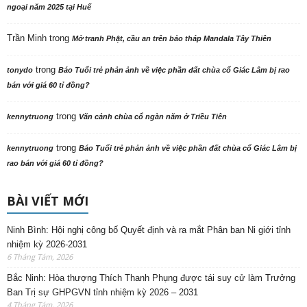
ngoại năm 2025 tại Huế
Trần Minh
trong
Mở tranh Phật, cầu an trên bảo tháp Mandala Tây Thiên
trong
tonydo
Báo Tuổi trẻ phản ảnh về việc phần đất chùa cổ Giác Lâm bị rao
bán với giá 60 tỉ đồng?
trong
kennytruong
Vãn cảnh chùa cổ ngàn năm ở Triều Tiên
trong
kennytruong
Báo Tuổi trẻ phản ảnh về việc phần đất chùa cổ Giác Lâm bị
rao bán với giá 60 tỉ đồng?
BÀI VIẾT MỚI
Ninh Bình: Hội nghị công bố Quyết định và ra mắt Phân ban Ni giới tỉnh
nhiệm kỳ 2026-2031
6 Tháng Tám, 2026
Bắc Ninh: Hòa thượng Thích Thanh Phụng được tái suy cử làm Trưởng
Ban Trị sự GHPGVN tỉnh nhiệm kỳ 2026 – 2031
4 Tháng Tám, 2026