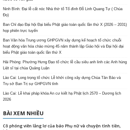
Ninh Bình: Đại lễ cất nóc Nhà thờ tổ Tổ đình Đỗ Linh Quang Tự ( Chùa
Đọ)
Ban Chỉ đạo Đại hội Đại biểu Phật giáo toàn quốc lần thứ X (2026 – 2031)
họp phiên trực tuyến
Ban Văn hóa Trung ương GHPGVN xây dựng kế hoạch tổ chức chuỗi
hoạt động văn hóa chào mừng 45 năm thành lập Giáo hội và Đại hội đại
biểu Phật giáo toàn quốc lần thứ X
Hải Phòng: Phường Hưng Đạo tổ chức lễ cầu siêu anh linh các Anh hùng
Liệt sĩ tại chùa Quảng Luận
Lào Cai: Long trọng tổ chức Lễ khởi công xây dựng Chùa Tân Bảo và
Trụ sở Ban Trị sự GHPGVN tỉnh
Lào Cai: Lễ khai pháp khóa An cư kiết hạ Phật lịch 2570 – Dương lịch
2026
BÀI XEM NHIỀU
Cô phóng viên lẳng lơ của báo Phụ nữ và chuyện tình tiền,