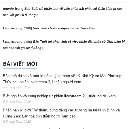
trong
tonydo
Báo Tuổi trẻ phản ảnh về việc phần đất chùa cổ Giác Lâm bị rao
bán với giá 60 tỉ đồng?
trong
kennytruong
Vãn cảnh chùa cổ ngàn năm ở Triều Tiên
trong
kennytruong
Báo Tuổi trẻ phản ảnh về việc phần đất chùa cổ Giác Lâm bị
rao bán với giá 60 tỉ đồng?
BÀI VIẾT MỚI
Bốn chỗ đứng và một khoảng lặng: nhìn về Lý Nhã Kỳ và Mai Phương
Thúy sau phiên livestream 2,1 triệu người xem
6 Tháng Tám, 2026
Biệt nghiệp và cộng nghiệp từ phiên livestream 2,1 triệu người xem
6 Tháng Tám, 2026
Phân ban Ni giới TW thăm, cúng dàng các trường hạ tại Ninh Bình và
Hưng Yên: Lan tỏa tinh thần hộ trì Tam bảo
6 Tháng Tám, 2026