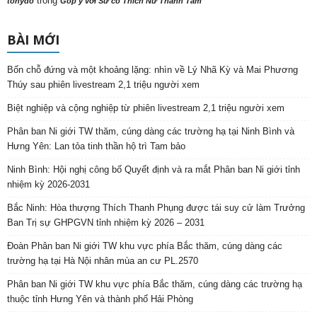
trong
tonydo
Góp ý với Sư cô Thích Nữ Thanh Tâm
BÀI MỚI
Bốn chỗ đứng và một khoảng lặng: nhìn về Lý Nhã Kỳ và Mai Phương
Thúy sau phiên livestream 2,1 triệu người xem
Biệt nghiệp và cộng nghiệp từ phiên livestream 2,1 triệu người xem
Phân ban Ni giới TW thăm, cúng dàng các trường hạ tại Ninh Bình và
Hưng Yên: Lan tỏa tinh thần hộ trì Tam bảo
Ninh Bình: Hội nghị công bố Quyết định và ra mắt Phân ban Ni giới tỉnh
nhiệm kỳ 2026-2031
Bắc Ninh: Hòa thượng Thích Thanh Phụng được tái suy cử làm Trưởng
Ban Trị sự GHPGVN tỉnh nhiệm kỳ 2026 – 2031
Đoàn Phân ban Ni giới TW khu vực phía Bắc thăm, cúng dàng các
trường hạ tại Hà Nội nhân mùa an cư PL.2570
Phân ban Ni giới TW khu vực phía Bắc thăm, cúng dàng các trường hạ
thuộc tỉnh Hưng Yên và thành phố Hải Phòng