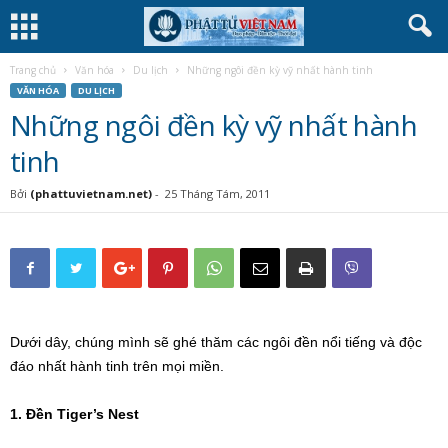
Trang chủ
Văn hóa
Du lịch
Những ngôi đền kỳ vỹ nhất hành tinh
VĂN HÓA
DU LỊCH
Những ngôi đền kỳ vỹ nhất hành
tinh
Bởi
(phattuvietnam.net)
-
25 Tháng Tám, 2011
Dưới dây, chúng mình sẽ ghé thăm các ngôi đền nổi tiếng và độc
đáo nhất hành tinh trên mọi miền.
1. Đền Tiger’s Nest