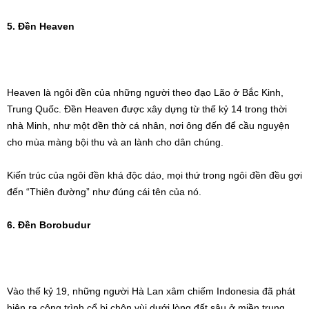
5. Đền Heaven
Heaven là ngôi đền của những người theo đạo Lão ở Bắc Kinh,
Trung Quốc. Đền Heaven được xây dựng từ thế kỷ 14 trong thời
nhà Minh, như một đền thờ cá nhân, nơi ông đến để cầu nguyện
cho mùa màng bội thu và an lành cho dân chúng.
Kiến trúc của ngôi đền khá độc dáo, mọi thứ trong ngôi đền đều gợi
đến “Thiên đường” như đúng cái tên của nó.
6. Đền Borobudur
Vào thế kỷ 19, những người Hà Lan xâm chiếm Indonesia đã phát
hiện ra công trình cổ bị chôn vùi dưới lòng đất sâu ở miền trung