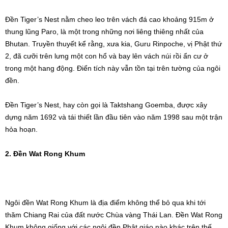
Đền Tiger’s Nest nằm cheo leo trên vách đá cao khoảng 915m ở
thung lũng Paro, là một trong những nơi liêng thiêng nhất của
Bhutan. Truyền thuyết kể rằng, xưa kia, Guru Rinpoche, vị Phật thứ
2, đã cưỡi trên lưng một con hổ và bay lên vách núi rồi ẩn cư ở
trong một hang động. Điển tích này vẫn tồn tại trên tường của ngôi
đền.
Đền Tiger’s Nest, hay còn gọi là Taktshang Goemba, được xây
dựng năm 1692 và tái thiết lần đầu tiên vào năm 1998 sau một trận
hỏa hoạn.
2. Đền Wat Rong Khum
Ngôi đền Wat Rong Khum là địa điểm không thể bỏ qua khi tới
thăm Chiang Rai của đất nước Chùa vàng Thái Lan. Đền Wat Rong
Khum không giống với các ngôi đền Phật giáo nào khác trên thế