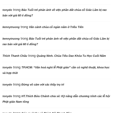
trong
tonydo
Báo Tuổi trẻ phản ảnh về việc phần đất chùa cổ Giác Lâm bị rao
bán với giá 60 tỉ đồng?
trong
kennytruong
Vãn cảnh chùa cổ ngàn năm ở Triều Tiên
trong
kennytruong
Báo Tuổi trẻ phản ảnh về việc phần đất chùa cổ Giác Lâm bị
rao bán với giá 60 tỉ đồng?
trong
Thích Thanh Châu
Quảng Ninh. Chùa Tiêu Dao Khóa Tu Học Cuối Năm
trong
tonydo
TP.HCM: “Văn hoá nghi lễ Phật giáo” cần có nghệ thuật, khoa học
và hợp thời
trong
tonydo
Đừng vô cảm với các thầy trụ trì
trong
tonydo
HT.Thích Bửu Chánh chia sẻ: Kỹ năng dẫn chương trình các lễ hội
Phật giáo Nam tông