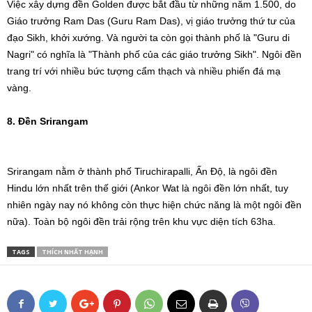
Việc xây dựng đền Golden được bắt đầu từ những năm 1.500, do
Giáo trưởng Ram Das (Guru Ram Das), vị giáo trưởng thứ tư của
đạo Sikh, khởi xướng. Và người ta còn gọi thành phố là "Guru di
Nagri" có nghĩa là "Thành phố của các giáo trưởng Sikh". Ngôi đền
trang trí với nhiều bức tượng cẩm thạch và nhiều phiến đá mạ
vàng.
8. Đền Srirangam
Srirangam nằm ở thành phố Tiruchirapalli, Ấn Độ, là ngôi đền
Hindu lớn nhất trên thế giới (Ankor Wat là ngôi đền lớn nhất, tuy
nhiên ngày nay nó không còn thực hiện chức năng là một ngôi đền
nữa). Toàn bộ ngôi đền trải rộng trên khu vực diện tích 63ha.
TAGS
THÍCH NHẤT HẠNH