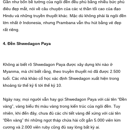
Gần như bốn bề tường của ngôi đền đều phù bằng nhiều bức phù
điêu đẹp mắt, nói về câu chuyện của các vị thần tối cao của đạo
Hindu và những truyền thuyết khác. Mặc dù không phải là ngôi đền
lớn nhất ở Indonesia, nhưng Prambana vẫn thu hút bằng vẻ đẹp
rất riêng.
4. Đền Shwedagon Paya
Không ai biết rõ Shwedagon Paya được xây dựng khi nào ở
Myanma, mà chỉ biết rằng, theo truyền thuyết nó đã được 2.500
tuổi. Các nhà khảo cổ học xác định Shwedagon xuất hiện trong
khoảng từ thế kỷ 6 tới thế kỷ 10.
Ngày nay, mọi người vẫn hay gọi Shwedagon Paya với cái tên “Đền
vàng”, vàng biểu thị màu vàng trong kiến trúc của ngôi đền. Tuy
nhiên, khi đến đây, chưa đủ các chi tiết vàng để xứng với cái tên
“Đền vàng” thì những ngọt tháp chứa hài cốt gắn 5.000 viên kim
cương và 2.000 viên ruby cũng đủ say lòng bất kỳ ai.