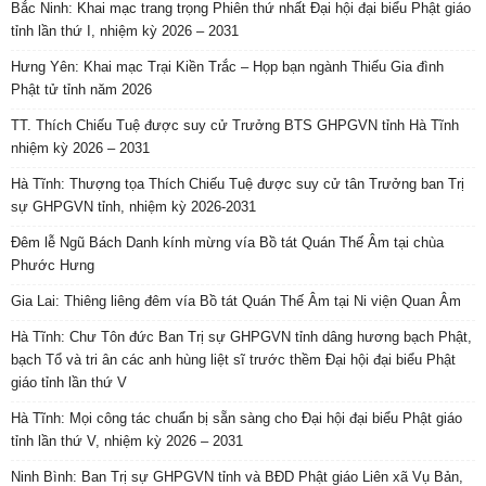
Bắc Ninh: Khai mạc trang trọng Phiên thứ nhất Đại hội đại biểu Phật giáo
tỉnh lần thứ I, nhiệm kỳ 2026 – 2031
Hưng Yên: Khai mạc Trại Kiền Trắc – Họp bạn ngành Thiếu Gia đình
Phật tử tỉnh năm 2026
TT. Thích Chiếu Tuệ được suy cử Trưởng BTS GHPGVN tỉnh Hà Tĩnh
nhiệm kỳ 2026 – 2031
Hà Tĩnh: Thượng tọa Thích Chiếu Tuệ được suy cử tân Trưởng ban Trị
sự GHPGVN tỉnh, nhiệm kỳ 2026-2031
Đêm lễ Ngũ Bách Danh kính mừng vía Bồ tát Quán Thế Âm tại chùa
Phước Hưng
Gia Lai: Thiêng liêng đêm vía Bồ tát Quán Thế Âm tại Ni viện Quan Âm
Hà Tĩnh: Chư Tôn đức Ban Trị sự GHPGVN tỉnh dâng hương bạch Phật,
bạch Tổ và tri ân các anh hùng liệt sĩ trước thềm Đại hội đại biểu Phật
giáo tỉnh lần thứ V
Hà Tĩnh: Mọi công tác chuẩn bị sẵn sàng cho Đại hội đại biểu Phật giáo
tỉnh lần thứ V, nhiệm kỳ 2026 – 2031
Ninh Bình: Ban Trị sự GHPGVN tỉnh và BĐD Phật giáo Liên xã Vụ Bản,