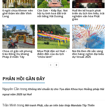
6 ngôi chùa Khmer nên
Côn Sơn – Kiếp Bạc: Nơi
Huế lên kế hoạch phát
ghé thăm khi đến Vĩnh
hội tụ tinh hoa đất trời
triển du lịch tìm hiểu, trải
Long
nổi tiếng Hải Dương
nghiệm văn hóa Phật
giáo
Chùa cổ gắn với phong
Mùa Phật đản xứ Huế –
Núi Bà Đen đã sẵn sàng
trào Đông Du kháng
điểm đến của du lịch
đón hàng nghìn đại biểu
Pháp ở miền Tây
“chữa lành”
dự Vesak 2025
PHẢN HỒI GẦN ĐÂY
Nguyên Cần
trong
Không khí chuẩn bị cho Tọa đàm Khoa học Hoằng pháp Hải
ngoại năm 2025 tại Huế
Trần Minh
trong
Mở tranh Phật, cầu an trên bảo tháp Mandala Tây Thiên