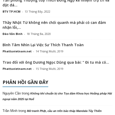
Tấn phong Thượng toạ Thích Đồng Ngộ kế nhiệm trụ trì và
đặt đá...
BTV TP.HCM
-
13 Tháng Bảy, 2022
Thầy Nhật Từ không nên chối quanh mà phải có can đảm
nhận lỗi,...
Đào Văn Bình
-
18 Tháng Ba, 2020
Bình Tâm Nhìn Lại Việc Sư Thích Thanh Toàn
Phattuvietnam.net
-
14 Tháng Mười, 2019
Trao đổi với ông Dương Ngọc Dũng qua bài: “ Đi tu mà có...
Phattuvietnam.net
-
15 Tháng Mười, 2019
PHẢN HỒI GẦN ĐÂY
Nguyên Cần
trong
Không khí chuẩn bị cho Tọa đàm Khoa học Hoằng pháp Hải
ngoại năm 2025 tại Huế
Trần Minh
trong
Mở tranh Phật, cầu an trên bảo tháp Mandala Tây Thiên