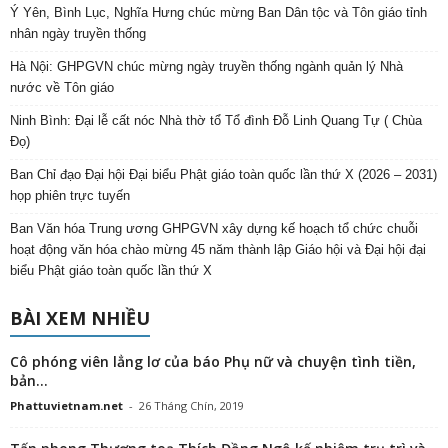
Ý Yên, Bình Lục, Nghĩa Hưng chúc mừng Ban Dân tộc và Tôn giáo tỉnh
nhân ngày truyền thống
Hà Nội: GHPGVN chúc mừng ngày truyền thống ngành quản lý Nhà
nước về Tôn giáo
Ninh Bình: Đại lễ cất nóc Nhà thờ tổ Tổ đình Đỗ Linh Quang Tự ( Chùa
Đọ)
Ban Chỉ đạo Đại hội Đại biểu Phật giáo toàn quốc lần thứ X (2026 – 2031)
họp phiên trực tuyến
Ban Văn hóa Trung ương GHPGVN xây dựng kế hoạch tổ chức chuỗi
hoạt động văn hóa chào mừng 45 năm thành lập Giáo hội và Đại hội đại
biểu Phật giáo toàn quốc lần thứ X
BÀI XEM NHIỀU
Cô phóng viên lẳng lơ của báo Phụ nữ và chuyện tình tiền,
bản...
Phattuvietnam.net
-
26 Tháng Chín, 2019