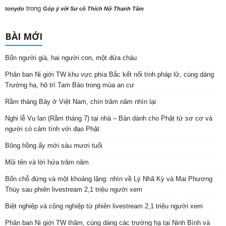
trong
tonydo
Góp ý với Sư cô Thích Nữ Thanh Tâm
BÀI MỚI
Bốn người già, hai người con, một đứa cháu
Phân ban Ni giới TW khu vực phía Bắc kết nối tình pháp lữ, cúng dàng
Trường hạ, hộ trì Tam Bảo trong mùa an cư
Rằm tháng Bảy ở Việt Nam, chín trăm năm nhìn lại
Nghi lễ Vu lan (Rằm tháng 7) tại nhà – Bản dành cho Phật tử sơ cơ và
người có cảm tình với đạo Phật
Bông hồng ấy mới sáu mươi tuổi
Mũi tên và lời hứa trăm năm
Bốn chỗ đứng và một khoảng lặng: nhìn về Lý Nhã Kỳ và Mai Phương
Thúy sau phiên livestream 2,1 triệu người xem
Biệt nghiệp và cộng nghiệp từ phiên livestream 2,1 triệu người xem
Phân ban Ni giới TW thăm, cúng dàng các trường hạ tại Ninh Bình và