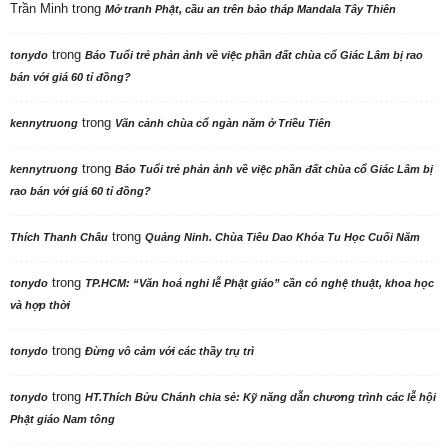
Trần Minh
trong
Mở tranh Phật, cầu an trên bảo tháp Mandala Tây Thiên
trong
tonydo
Báo Tuổi trẻ phản ảnh về việc phần đất chùa cổ Giác Lâm bị rao
bán với giá 60 tỉ đồng?
trong
kennytruong
Vãn cảnh chùa cổ ngàn năm ở Triều Tiên
trong
kennytruong
Báo Tuổi trẻ phản ảnh về việc phần đất chùa cổ Giác Lâm bị
rao bán với giá 60 tỉ đồng?
trong
Thích Thanh Châu
Quảng Ninh. Chùa Tiêu Dao Khóa Tu Học Cuối Năm
trong
tonydo
TP.HCM: “Văn hoá nghi lễ Phật giáo” cần có nghệ thuật, khoa học
và hợp thời
trong
tonydo
Đừng vô cảm với các thầy trụ trì
trong
tonydo
HT.Thích Bửu Chánh chia sẻ: Kỹ năng dẫn chương trình các lễ hội
Phật giáo Nam tông