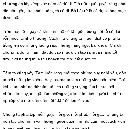
phương án lấy xẻng xúc đám cỏ đổ đi. Trò nữa quả quyết rằng phải
diệt tận gốc, tức phải nhổ sạch cỏ đi. Bỏ hết rễ là cỏ dại không mọc
được nữa.
Trên thực tế, ngay cả khi bạn nhổ cỏ tận gốc, bứng hết rễ cỏ dại
vẫn mọc lại như thường. Cách mà chúng ta muốn diệt cỏ phải là
trồng lên đó những luống rau, những hàng ngô, bãi khoai. Chỉ khi
chúng ta dùng mảnh đất đó vào mục đích tạo ra mùa màng tốt
tươi, với những mùa thu hoạch thì mới hết được cỏ.
Tâm ta cũng vậy. Tâm luôn rong ruổi theo những suy nghĩ xấu, dẫn
ta nói những lời không hay, hướng ta làm những việc bất thiện. Chỉ
khi ta tập những đức tính tốt, có những suy nghĩ tích cực, nói
những lời hay, ái ngữ, làm những việc lợi mình ích người thì những
nghiệp xấu mới dần dần hết “đất” để len lỏi vào.
Chúng ta phải tập mỗi ngày, mỗi giờ, mỗi phút, mỗi giây. Chúng ta
nên tập cho mình và những người quanh mình. Làm một cách kiên
trì và quyết tâm, làm một cách chú tâm và liên tục.