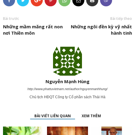
Bài trước
Bài tiếp theo
Những mầm măng rất non
Những ngôi đền kỳ vỹ nhất
nơi Thiền môn
hành tinh
Nguyễn Mạnh Hùng
http://www.phattuvietnam.net/author/nguyenmanhhung/
Chủ tịch HĐQT Công ty Cổ phần sách Thái Hà
BÀI VIẾT LIÊN QUAN
XEM THÊM