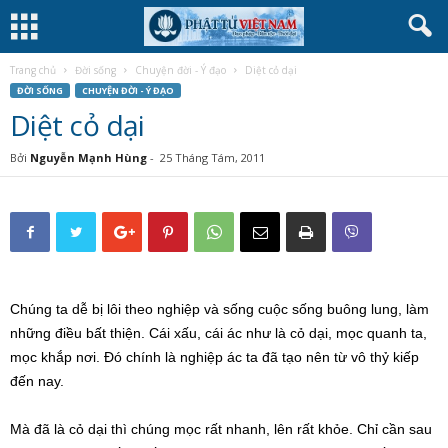
Trang chủ
Đời sống
Chuyện đời - Ý đạo
Diệt cỏ dại
ĐỜI SỐNG
CHUYỆN ĐỜI - Ý ĐẠO
Diệt cỏ dại
Bởi
Nguyễn Mạnh Hùng
-
25 Tháng Tám, 2011
Chúng ta dễ bị lôi theo nghiệp và sống cuộc sống buông lung, làm
những điều bất thiện. Cái xấu, cái ác như là cỏ dại, mọc quanh ta,
mọc khắp nơi. Đó chính là nghiệp ác ta đã tạo nên từ vô thỷ kiếp
đến nay.
Mà đã là cỏ dại thì chúng mọc rất nhanh, lên rất khỏe. Chỉ cần sau