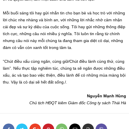
Mỗi buổi sáng tôi hay gửi nhắn tin cho bạn bè và học trò với những
lời chúc nhẹ nhàng và bình an, với những lời nhắc nhở cảm nhận
cái đẹp và sự kỳ diệu của cuộc sống. Tôi hay gửi những thông điệp
tích cực, những câu nói nhiều ý nghĩa. Tôi luôn tin rằng từ chính
nhưng câu nói này mỗi chúng ta đang tham gia diệt cỏ dại, những
đám cỏ vẫn còn xanh tốt trong tâm ta.
“Chút điều xấu cùng ngăn, cùng giữ/Chút điều lành cùng thử, cùng
làm”. Nếu thực tập nghiêm túc, chúng ta sẽ ngăn được những điều
xấu, ác và tạo bao việc thiện, điều lành để có những mùa màng bội
thu. Vậy là cỏ dại sẽ hết đất sống./.
Nguyễn Mạnh Hùng
Chủ tịch HĐQT kiêm Giám đốc Công ty sách Thái Hà