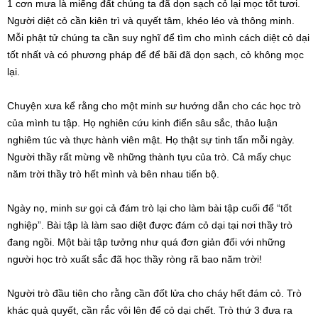
1 cơn mưa là miếng đất chúng ta đã dọn sạch cỏ lại mọc tốt tươi.
Người diệt cỏ cần kiên trì và quyết tâm, khéo léo và thông minh.
Mỗi phật tử chúng ta cần suy nghĩ để tìm cho mình cách diệt cỏ dại
tốt nhất và có phương pháp để để bãi đã dọn sạch, cỏ không mọc
lại.
Chuyện xưa kể rằng cho một minh sư hướng dẫn cho các học trò
của mình tu tập. Họ nghiên cứu kinh điển sâu sắc, thảo luận
nghiêm túc và thực hành viên mật. Họ thật sự tinh tấn mỗi ngày.
Người thầy rất mừng về những thành tựu của trò. Cả mấy chục
năm trời thầy trò hết mình và bên nhau tiến bộ.
Ngày nọ, minh sư gọi cả đám trò lại cho làm bài tập cuối để “tốt
nghiệp”. Bài tập là làm sao diệt được đám cỏ dại tại nơi thầy trò
đang ngồi. Một bài tập tưởng như quá đơn giản đối với những
người học trò xuất sắc đã học thầy ròng rã bao năm trời!
Người trò đầu tiên cho rằng cần đốt lửa cho cháy hết đám cỏ. Trò
khác quả quyết, cần rắc vôi lên để cỏ dại chết. Trò thứ 3 đưa ra