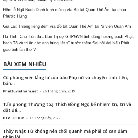
Đêm lễ Ngũ Bách Danh kính mừng vía Bồ tát Quán Thế Âm tại chùa
Phước Hưng
Gia Lai: Thiêng liêng đêm vía Bồ tát Quán Thế Âm tại Ni viện Quan Âm
Hà Tĩnh: Chư Tôn đức Ban Trị sự GHPGVN tỉnh dâng hương bạch Phật,
bạch Tổ và tri ân các anh hùng liệt sĩ trước thềm Đại hội đại biểu Phật
giáo tỉnh lần thứ V
BÀI XEM NHIỀU
Cô phóng viên lẳng lơ của báo Phụ nữ và chuyện tình tiền,
bản...
Phattuvietnam.net
-
26 Tháng Chín, 2019
Tấn phong Thượng toạ Thích Đồng Ngộ kế nhiệm trụ trì và
đặt đá...
BTV TP.HCM
-
13 Tháng Bảy, 2022
Thầy Nhật Từ không nên chối quanh mà phải có can đảm
nhận lỗi,...