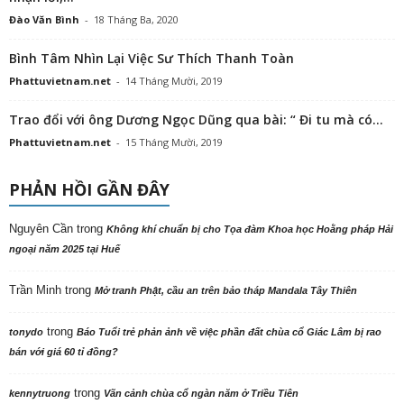
Đào Văn Bình
-
18 Tháng Ba, 2020
Bình Tâm Nhìn Lại Việc Sư Thích Thanh Toàn
Phattuvietnam.net
-
14 Tháng Mười, 2019
Trao đổi với ông Dương Ngọc Dũng qua bài: “ Đi tu mà có...
Phattuvietnam.net
-
15 Tháng Mười, 2019
PHẢN HỒI GẦN ĐÂY
Nguyên Cần
trong
Không khí chuẩn bị cho Tọa đàm Khoa học Hoằng pháp Hải
ngoại năm 2025 tại Huế
Trần Minh
trong
Mở tranh Phật, cầu an trên bảo tháp Mandala Tây Thiên
trong
tonydo
Báo Tuổi trẻ phản ảnh về việc phần đất chùa cổ Giác Lâm bị rao
bán với giá 60 tỉ đồng?
trong
kennytruong
Vãn cảnh chùa cổ ngàn năm ở Triều Tiên