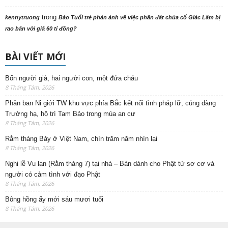
trong
kennytruong
Báo Tuổi trẻ phản ảnh về việc phần đất chùa cổ Giác Lâm bị
rao bán với giá 60 tỉ đồng?
BÀI VIẾT MỚI
Bốn người già, hai người con, một đứa cháu
8 Tháng Tám, 2026
Phân ban Ni giới TW khu vực phía Bắc kết nối tình pháp lữ, cúng dàng
Trường hạ, hộ trì Tam Bảo trong mùa an cư
8 Tháng Tám, 2026
Rằm tháng Bảy ở Việt Nam, chín trăm năm nhìn lại
8 Tháng Tám, 2026
Nghi lễ Vu lan (Rằm tháng 7) tại nhà – Bản dành cho Phật tử sơ cơ và
người có cảm tình với đạo Phật
8 Tháng Tám, 2026
Bông hồng ấy mới sáu mươi tuổi
8 Tháng Tám, 2026