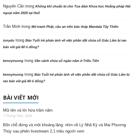
Nguyên Cần
trong
Không khí chuẩn bị cho Tọa đàm Khoa học Hoằng pháp Hải
ngoại năm 2025 tại Huế
Trần Minh
trong
Mở tranh Phật, cầu an trên bảo tháp Mandala Tây Thiên
trong
tonydo
Báo Tuổi trẻ phản ảnh về việc phần đất chùa cổ Giác Lâm bị rao
bán với giá 60 tỉ đồng?
trong
kennytruong
Vãn cảnh chùa cổ ngàn năm ở Triều Tiên
trong
kennytruong
Báo Tuổi trẻ phản ảnh về việc phần đất chùa cổ Giác Lâm bị
rao bán với giá 60 tỉ đồng?
BÀI VIẾT MỚI
Mũi tên và lời hứa trăm năm
7 Tháng Tám, 2026
Bốn chỗ đứng và một khoảng lặng: nhìn về Lý Nhã Kỳ và Mai Phương
Thúy sau phiên livestream 2,1 triệu người xem