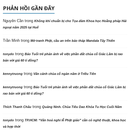
PHẢN HỒI GẦN ĐÂY
Nguyên Cần
trong
Không khí chuẩn bị cho Tọa đàm Khoa học Hoằng pháp Hải
ngoại năm 2025 tại Huế
Trần Minh
trong
Mở tranh Phật, cầu an trên bảo tháp Mandala Tây Thiên
trong
tonydo
Báo Tuổi trẻ phản ảnh về việc phần đất chùa cổ Giác Lâm bị rao
bán với giá 60 tỉ đồng?
trong
kennytruong
Vãn cảnh chùa cổ ngàn năm ở Triều Tiên
trong
kennytruong
Báo Tuổi trẻ phản ảnh về việc phần đất chùa cổ Giác Lâm bị
rao bán với giá 60 tỉ đồng?
trong
Thích Thanh Châu
Quảng Ninh. Chùa Tiêu Dao Khóa Tu Học Cuối Năm
trong
tonydo
TP.HCM: “Văn hoá nghi lễ Phật giáo” cần có nghệ thuật, khoa học
và hợp thời