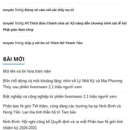
trong
tonydo
Đừng vô cảm với các thầy trụ trì
trong
tonydo
HT.Thích Bửu Chánh chia sẻ: Kỹ năng dẫn chương trình các lễ hội
Phật giáo Nam tông
trong
tonydo
Góp ý với Sư cô Thích Nữ Thanh Tâm
BÀI MỚI
Mũi tên và lời hứa trăm năm
Bốn chỗ đứng và một khoảng lặng: nhìn về Lý Nhã Kỳ và Mai Phương
Thúy sau phiên livestream 2,1 triệu người xem
Biệt nghiệp và cộng nghiệp từ phiên livestream 2,1 triệu người xem
Phân ban Ni giới TW thăm, cúng dàng các trường hạ tại Ninh Bình và
Hưng Yên: Lan tỏa tinh thần hộ trì Tam bảo
Ninh Bình: Hội nghị công bố Quyết định và ra mắt Phân ban Ni giới tỉnh
nhiệm kỳ 2026-2031