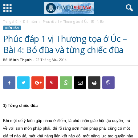
Trang chủ
Diễn đàn
Phúc đáp 1 vị Thượng tọa ở Úc – Bài 4: Bó...
DIỄN ĐÀN
Phúc đáp 1 vị Thượng tọa ở Úc –
Bài 4: Bó đũa và từng chiếc đũa
Bởi
Minh Thạnh
-
22 Tháng Sáu, 2014
1) Từng chiếc đũa
Khi một số ý kiến gặp nhau ở điểm, là phủ nhận giáo hội tập quyền, trở
về với sơn môn pháp phái, thì rõ ràng sơn môn pháp phái cũng có một
giá trị nào đó, một khả năng liên kết nào đó, một năng lực tạo quyền nào