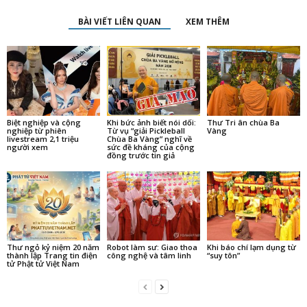
BÀI VIẾT LIÊN QUAN
XEM THÊM
Biệt nghiệp và cộng
Khi bức ảnh biết nói dối:
Thư Tri ân chùa Ba
nghiệp từ phiên
Từ vụ “giải Pickleball
Vàng
livestream 2,1 triệu
Chùa Ba Vàng” nghĩ về
người xem
sức đề kháng của cộng
đồng trước tin giả
Thư ngỏ kỷ niệm 20 năm
Robot làm sư: Giao thoa
Khi báo chí lạm dụng từ
thành lập Trang tin điện
công nghệ và tâm linh
“suy tôn”
tử Phật tử Việt Nam