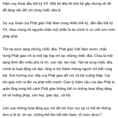
thẳm suy thoái đầu thế kỷ XX. Một bó đũa thì khó bẻ gãy nhưng sẽ rất
dễ dàng nếu đối với từng chiếc đũa lẻ.
Sự suy thoái của Phật giáo Việt Nam trong nhiều thế kỷ, đến đầu thế kỷ
XX, theo chúng tôi nguyên nhân một phần là do chính ở cơ chế sơn môn
pháp phái.
Tồn tại dưới dạng những chiếc đũa, Phật giáo Việt Nam trước chấn
hưng Phật giáo chỉ là một tập họp rời rạc những chiếc đũa. Chùa là một
dạng đình đền miếu phủ rã rời, vụn vặt, tản mác. Nói bẻ từng chiếc đũa
chính là hoạt động cải đạo, tăng ni trở thành những người chỉ biết cúng
bái. Ảnh hưởng trực tiếp của Phật giáo đối với xã hội xuống thấp. Các
tôn giáo mới ra đời và phát triển mạnh. Giáo lý thâm sâu của đạo Phật bị
quên lãng trong bối cảnh Phật giáo không thể có những hoạt động đáng
kể về hoằng pháp, văn hóa, giáo dục, xã hội…
Làm sao những hoạt động quy mô đòi hỏi thực lực lại có thể do những
đơn vị lẻ tẻ, rời rạc, không thể liên kết tiến hành, tổ chức được?