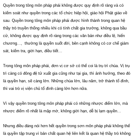
Quyền trong tông môn pháp phái không được quy định rõ ràng và có
kiểm soát như quyền trong các tổ chức hiệp hội, giáo hội Phật giáo về
sau. Quyền trong tông môn pháp phái được hình thành trong quan hệ
thầy trò truyền thống nhiều khi có tính chất gia trưởng, không qua bầu
cử, không được quy định rõ ràng trong các văn bản như điều lệ, hiến
chương…, thường là quyền suốt đời, bên cạnh không có cơ chế giám
sát, kiểm tra, giới hạn, điều tiết…
Trong tông môn pháp phái, đơn vị cơ sở có thể coi là trụ trì chùa. Vị trụ
trì càng có đông đệ tử xuất gia cũng như tại gia, thì ảnh hưởng, theo đó
là quyền hạn, sẽ càng lớn. Những chùa lớn, lâu năm, trở thành tổ đình,
thì vai trò vị viện chủ tổ đình càng lớn hơn nữa.
Vì vậy quyền trong tông môn pháp phái có những nhược điểm lớn, mà
nhược điểm rõ nhất là mập mờ, không giới hạn, dễ bị lạm quyền…
Nhưng điều đáng nói hơn hết quyền trong sơn môn pháp phái không thể
là quyền tập trung vì bản chất quan hệ liên kết là quan hệ thầy trò không