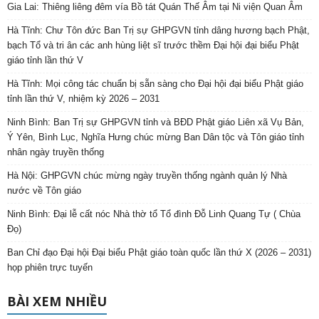
Gia Lai: Thiêng liêng đêm vía Bồ tát Quán Thế Âm tại Ni viện Quan Âm
Hà Tĩnh: Chư Tôn đức Ban Trị sự GHPGVN tỉnh dâng hương bạch Phật,
bạch Tổ và tri ân các anh hùng liệt sĩ trước thềm Đại hội đại biểu Phật
giáo tỉnh lần thứ V
Hà Tĩnh: Mọi công tác chuẩn bị sẵn sàng cho Đại hội đại biểu Phật giáo
tỉnh lần thứ V, nhiệm kỳ 2026 – 2031
Ninh Bình: Ban Trị sự GHPGVN tỉnh và BĐD Phật giáo Liên xã Vụ Bản,
Ý Yên, Bình Lục, Nghĩa Hưng chúc mừng Ban Dân tộc và Tôn giáo tỉnh
nhân ngày truyền thống
Hà Nội: GHPGVN chúc mừng ngày truyền thống ngành quản lý Nhà
nước về Tôn giáo
Ninh Bình: Đại lễ cất nóc Nhà thờ tổ Tổ đình Đỗ Linh Quang Tự ( Chùa
Đọ)
Ban Chỉ đạo Đại hội Đại biểu Phật giáo toàn quốc lần thứ X (2026 – 2031)
họp phiên trực tuyến
BÀI XEM NHIỀU