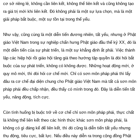
cơ sở riêng lẻ, không cần liên kết, không thể liên kết và cũng không tạo
ra giá trị mới khi liên kết. Đó không phải là một sự lựa chọn, mà là một
giải pháp bắt buộc, một sự tồn tại trong thế yếu.
Như vậy, cũng cùng là một diễn tiến đương nhiên, tất yếu, nhưng ở Phật
giáo Việt Nam trong sự nghiệp chấn hưng Phật giáo đầu thế kỷ XX, đó là
một diễn tiến của sự phát triển, là một sự khẳng định ắt phải. Việc thành
lập các hiệp hội rồi giáo hội tăng già theo hướng tập quyền là đòi hỏi bắt
buộc của sự phát triển, không có không được. Những hoạt động mới, ở
quy mô mới, thì đòi hỏi cơ chế mới. Chỉ có sơn môn pháp phái thì lấy
đâu ra cơ chế đại diện chung cho Phật giáo Việt Nam mà tất cả sơn môn
pháp phái đều chấp nhận, đều thấy có mình trong đó. Đây là diễn tiến tất
yếu, năng động, tích cực.
Còn tình huống bị buộc trở về cơ chế chỉ sơn môn pháp phái, thực chất
là không thể liên kết theo các hình thức khác sơn môn pháp phái, là
không có gì đáng kể để liên kết, thì đó cũng là diễn tiến tất yếu nhưng
thụ động, tiêu cực, bất lực. Nếu điều này diễn ra trong cộng đồng Phật