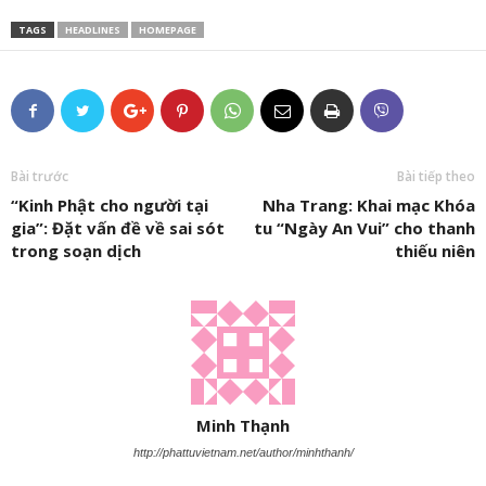
TAGS
HEADLINES
HOMEPAGE
Bài trước
Bài tiếp theo
“Kinh Phật cho người tại
Nha Trang: Khai mạc Khóa
gia”: Đặt vấn đề về sai sót
tu “Ngày An Vui” cho thanh
trong soạn dịch
thiếu niên
Minh Thạnh
http://phattuvietnam.net/author/minhthanh/