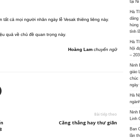
tại N
Hà Tĩ
dâng 
ến tất cả mọi người nhân ngày lễ Vesak thiêng liêng này.
hùng 
tỉnh 
iệu quả về chủ đề quan trọng này.
Hà Tĩ
hội đ
Hoàng Lam
chuyển ngữ
– 203
Ninh 
giáo 
chúc 
ngày 
Hà Nộ
ngành
Ninh 
Bài tiếp theo
Linh 
ến
Căng thẳng hay thư giãn
8
Ban C
lần t