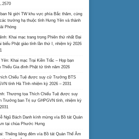
L.2570
ban Ni giới TW khu vực phía Bắc thăm, cúng
các trường hạ thuộc tỉnh Hưng Yên và thành
ải Phòng
inh: Khai mạc trang trọng Phiên thứ nhất Đại
ại biểu Phật giáo tỉnh lần thứ I, nhiệm kỳ 2026
1
Yên: Khai mạc Trại Kiền Trắc – Họp bạn
 Thiếu Gia đình Phật tử tỉnh năm 2026
hích Chiếu Tuệ được suy cử Trưởng BTS
N tỉnh Hà Tĩnh nhiệm kỳ 2026 – 2031
nh: Thượng tọa Thích Chiếu Tuệ được suy
n Trưởng ban Trị sự GHPGVN tỉnh, nhiệm kỳ
2031
ễ Ngũ Bách Danh kính mừng vía Bồ tát Quán
Âm tại chùa Phước Hưng
ai: Thiêng liêng đêm vía Bồ tát Quán Thế Âm