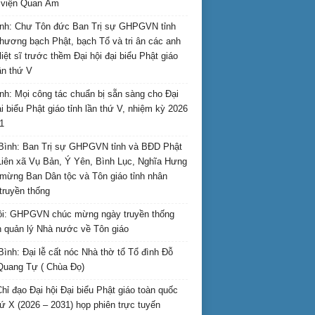
i viện Quan Âm
nh: Chư Tôn đức Ban Trị sự GHPGVN tỉnh
hương bạch Phật, bạch Tổ và tri ân các anh
liệt sĩ trước thềm Đại hội đại biểu Phật giáo
lần thứ V
nh: Mọi công tác chuẩn bị sẵn sàng cho Đại
ại biểu Phật giáo tỉnh lần thứ V, nhiệm kỳ 2026
1
Bình: Ban Trị sự GHPGVN tỉnh và BĐD Phật
Liên xã Vụ Bản, Ý Yên, Bình Lục, Nghĩa Hưng
mừng Ban Dân tộc và Tôn giáo tỉnh nhân
truyền thống
i: GHPGVN chúc mừng ngày truyền thống
 quản lý Nhà nước về Tôn giáo
Bình: Đại lễ cất nóc Nhà thờ tổ Tổ đình Đỗ
Quang Tự ( Chùa Đọ)
hỉ đạo Đại hội Đại biểu Phật giáo toàn quốc
hứ X (2026 – 2031) họp phiên trực tuyến