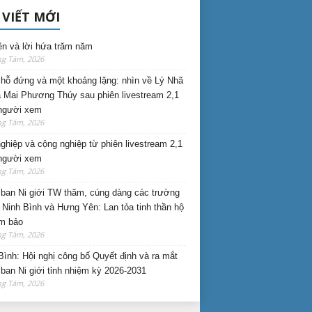
 VIẾT MỚI
ên và lời hứa trăm năm
ng Tám, 2026
hỗ đứng và một khoảng lặng: nhìn về Lý Nhã
 Mai Phương Thúy sau phiên livestream 2,1
 người xem
ng Tám, 2026
nghiệp và cộng nghiệp từ phiên livestream 2,1
 người xem
ng Tám, 2026
ban Ni giới TW thăm, cúng dàng các trường
i Ninh Bình và Hưng Yên: Lan tỏa tinh thần hộ
am bảo
ng Tám, 2026
Bình: Hội nghị công bố Quyết định và ra mắt
ban Ni giới tỉnh nhiệm kỳ 2026-2031
ng Tám, 2026