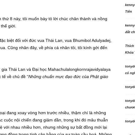
kenny
Tiên
 thứ 8 này, tôi muốn bày tỏ lời chúc chân thành và nồng
thế giới.
kenny
đất ch
đặc biệt đối với đức vua Thái Lan, vua Bhumibol Adulyadej,
Thích
vua. Cũng nhân đây, về phía cá nhân tôi, tôi kính gởi đến
Khóa 
tonyd
gia Thái Lan và Đại học Mahachulalongkornrajavidyalaya
có ngh
c tế về chủ đề “
Những chuẩn mực đạo đức của Phật giáo
tonyd
tonyd
chương
oại đang xoay vòng hơn trước nhiều, thậm chí là những
c cuộc nội chiến đang giảm dần, trong khi đó mâu thuẫn
tonyd
 hệ với nhau nhiều hơn, nhưng những sự bất đồng mới lại
ơng đồng trong tính cân bằng của sự toàn cầu hoá. Những