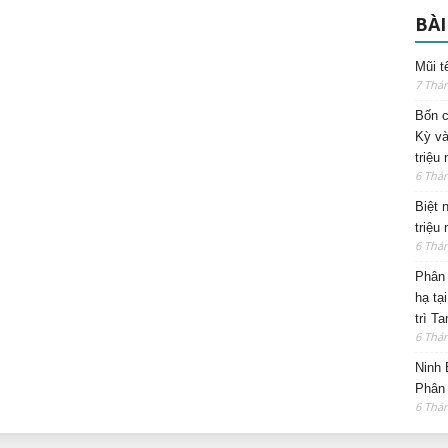
BÀI
Mũi t
7 Thá
Bốn c
Kỳ và
triệu
6 Thá
Biệt 
triệu
6 Thá
Phân 
hạ tạ
trì T
6 Thá
Ninh 
Phân 
6 Thá