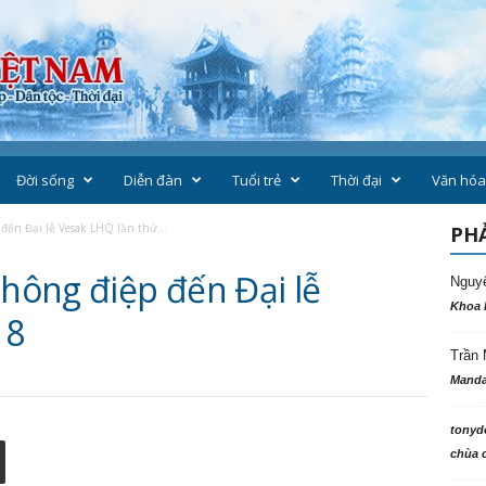
Đời sống
Diễn đàn
Tuổi trẻ
Thời đại
Văn hóa
ến Đại lễ Vesak LHQ lần thứ...
PHẢ
ông điệp đến Đại lễ
Nguy
Khoa 
 8
Trần 
Manda
tonyd
chùa c