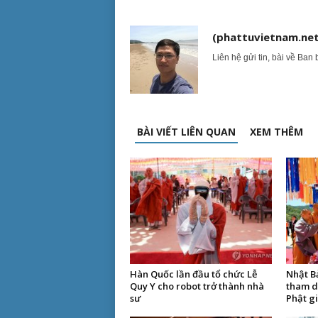
(phattuvietnam.net
Liên hệ gửi tin, bài về Ban 
BÀI VIẾT LIÊN QUAN
XEM THÊM
Hàn Quốc lần đầu tổ chức Lễ
Nhật B
Quy Y cho robot trở thành nhà
tham d
sư
Phật g