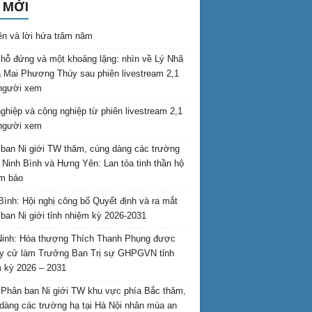
 MỚI
ên và lời hứa trăm năm
hỗ đứng và một khoảng lặng: nhìn về Lý Nhã
 Mai Phương Thúy sau phiên livestream 2,1
 người xem
nghiệp và cộng nghiệp từ phiên livestream 2,1
 người xem
ban Ni giới TW thăm, cúng dàng các trường
i Ninh Bình và Hưng Yên: Lan tỏa tinh thần hộ
am bảo
Bình: Hội nghị công bố Quyết định và ra mắt
ban Ni giới tỉnh nhiệm kỳ 2026-2031
inh: Hòa thượng Thích Thanh Phụng được
uy cử làm Trưởng Ban Trị sự GHPGVN tỉnh
 kỳ 2026 – 2031
Phân ban Ni giới TW khu vực phía Bắc thăm,
dàng các trường hạ tại Hà Nội nhân mùa an