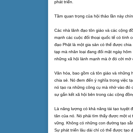
phát triển.
Tầm quan trọng của hội thảo lần này chín
Các nhà lãnh đạo tôn giáo và các cộng đồn
mạnh các cuộc đối thoại quốc tế có tính cở
đạo Phật là một gia sản có thể được chia
tạp mà nhân loại đang đối mặt ngày hôm na
những xã hội lành mạnh mà ở đó cởi mở đố
Văn hóa, bao gồm cả tôn giáo và những hệ t
chia sẻ. Nó đem đến ý nghĩa trong việc tạ
nó tạo ra những công cụ mà nhờ vào đó c
sự gắn kết xã hội bên trong các cộng đồng
Là năng lượng có khả năng tái tạo tuyệt
tân của nó. Nó phải tìm thấy được một vị 
vững. Không có những con đường tạo sẵn 
Sự phát triển lâu dài chỉ có thể được tạ