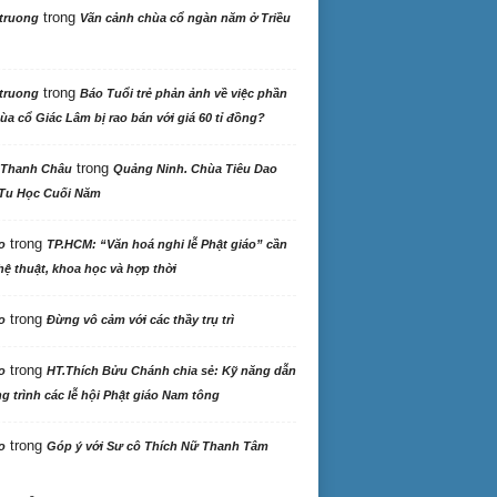
trong
truong
Vãn cảnh chùa cổ ngàn năm ở Triều
trong
truong
Báo Tuổi trẻ phản ảnh về việc phần
ùa cổ Giác Lâm bị rao bán với giá 60 tỉ đồng?
trong
 Thanh Châu
Quảng Ninh. Chùa Tiêu Dao
Tu Học Cuối Năm
trong
o
TP.HCM: “Văn hoá nghi lễ Phật giáo” cần
ệ thuật, khoa học và hợp thời
trong
o
Đừng vô cảm với các thầy trụ trì
trong
o
HT.Thích Bửu Chánh chia sẻ: Kỹ năng dẫn
 trình các lễ hội Phật giáo Nam tông
trong
o
Góp ý với Sư cô Thích Nữ Thanh Tâm