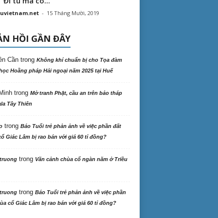
“ Đi tu mà có...
uvietnam.net
-
15 Tháng Mười, 2019
N HỒI GẦN ĐÂY
ên Cần
trong
Không khí chuẩn bị cho Tọa đàm
học Hoằng pháp Hải ngoại năm 2025 tại Huế
Minh
trong
Mở tranh Phật, cầu an trên bảo tháp
la Tây Thiên
trong
o
Báo Tuổi trẻ phản ảnh về việc phần đất
ổ Giác Lâm bị rao bán với giá 60 tỉ đồng?
trong
truong
Vãn cảnh chùa cổ ngàn năm ở Triều
trong
truong
Báo Tuổi trẻ phản ảnh về việc phần
ùa cổ Giác Lâm bị rao bán với giá 60 tỉ đồng?