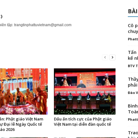
BÀI
)
Cô p
biên tập:
trangtinphattuvietnam@gmail.com
chuy
Phatt
Tấn 
kế n
BTV 
Thầy
phải
Đào V
Bình
Toà
ản: Phật giáo Việt Nam
Dấu ấn tích cực của Phật giáo
Phatt
ự Đại lễ Ngày Quốc tế
Việt Nam tại diễn đàn quốc tế
iáo 2026
Trao