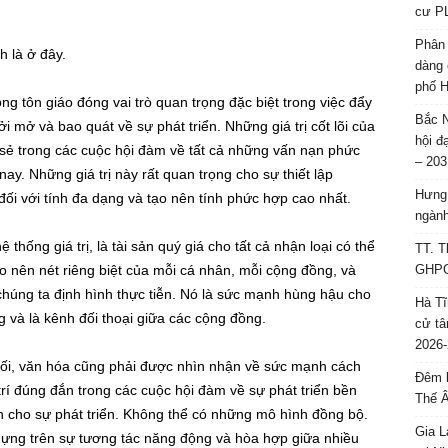
cư P
Phân 
h là ở đây.
dàng 
phố H
g tôn giáo đóng vai trò quan trọng đặc biệt trong việc đẩy
Bắc N
i mở và bao quát về sự phát triển. Những giá trị cốt lõi của
hội đ
 sẻ trong các cuộc hội đàm về tất cả những vấn nạn phức
– 203
y. Những giá trị này rất quan trọng cho sự thiết lập
Hưng 
i với tính đa dạng và tạo nên tính phức hợp cao nhất.
ngành
hống giá trị, là tài sản quý giá cho tất cả nhận loại có thể
TT. T
o nên nét riêng biệt của mỗi cá nhân, mỗi cộng đồng, và
GHPGV
húng ta định hình thực tiễn. Nó là sức mạnh hùng hậu cho
Hà Tĩ
 và là kênh đối thoại giữa các cộng đồng.
cử tâ
2026-
 đối, văn hóa cũng phải được nhìn nhận về sức mạnh cách
Đêm l
trí đúng đắn trong các cuộc hội đàm về sự phát triển bền
Thế 
cho sự phát triển. Không thể có những mô hình đồng bộ.
Gia L
o dựng trên sự tương tác năng động và hòa hợp giữa nhiều