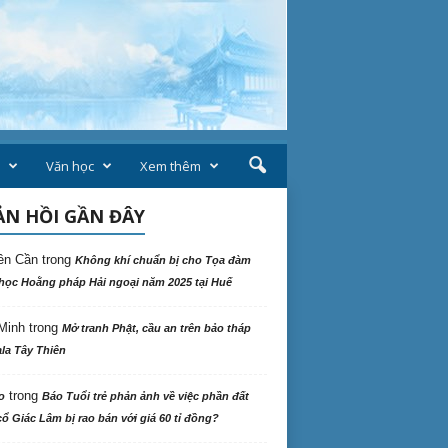
Văn học
Xem thêm
N HỒI GẦN ĐÂY
ên Cần
trong
Không khí chuẩn bị cho Tọa đàm
học Hoằng pháp Hải ngoại năm 2025 tại Huế
Minh
trong
Mở tranh Phật, cầu an trên bảo tháp
la Tây Thiên
trong
o
Báo Tuổi trẻ phản ảnh về việc phần đất
ổ Giác Lâm bị rao bán với giá 60 tỉ đồng?