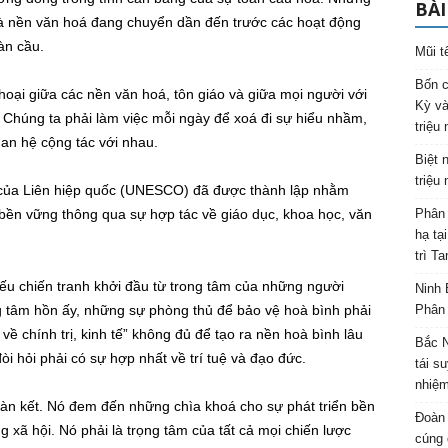
BÀI
 và nền văn hoá đang chuyển dần đến trước các hoạt động
àn cầu.
Mũi t
Bốn c
thoại giữa các nền văn hoá, tôn giáo và giữa mọi người với
Kỳ và
 Chúng ta phải làm việc mỗi ngày để xoá đi sự hiểu nhầm,
triệu
uan hệ cộng tác với nhau.
Biệt 
triệu
của Liên hiệp quốc (UNESCO) đã được thành lập nhằm
bền vững thông qua sự hợp tác về giáo dục, khoa học, văn
Phân 
hạ tạ
trì T
ếu chiến tranh khởi đầu từ trong tâm của những người
Ninh 
g tâm hồn ấy, những sự phòng thủ để bảo vệ hoà bình phải
Phân 
ề chính trị, kinh tế” không đủ để tạo ra nền hoà bình lâu
Bắc N
òi hỏi phải có sự hợp nhất về trí tuệ và đạo đức.
tái s
nhiệm
đoàn kết. Nó đem đến những chìa khoá cho sự phát triển bền
Đoàn 
 xã hội. Nó phải là trọng tâm của tất cả mọi chiến lược
cúng 