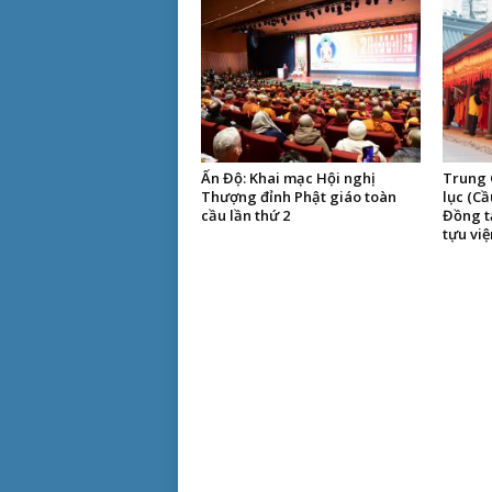
Ấn Độ: Khai mạc Hội nghị
Trung 
Thượng đỉnh Phật giáo toàn
lục (Cầ
cầu lần thứ 2
Đồng t
tựu vi