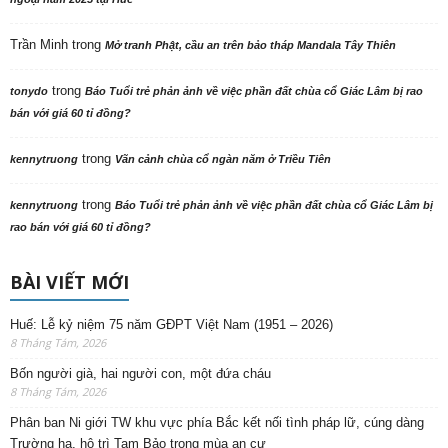
Trần Minh
trong
Mở tranh Phật, cầu an trên bảo tháp Mandala Tây Thiên
trong
tonydo
Báo Tuổi trẻ phản ảnh về việc phần đất chùa cổ Giác Lâm bị rao
bán với giá 60 tỉ đồng?
trong
kennytruong
Vãn cảnh chùa cổ ngàn năm ở Triều Tiên
trong
kennytruong
Báo Tuổi trẻ phản ảnh về việc phần đất chùa cổ Giác Lâm bị
rao bán với giá 60 tỉ đồng?
BÀI VIẾT MỚI
Huế: Lễ kỷ niệm 75 năm GĐPT Việt Nam (1951 – 2026)
8 Tháng Tám, 2026
Bốn người già, hai người con, một đứa cháu
8 Tháng Tám, 2026
Phân ban Ni giới TW khu vực phía Bắc kết nối tình pháp lữ, cúng dàng
Trường hạ, hộ trì Tam Bảo trong mùa an cư