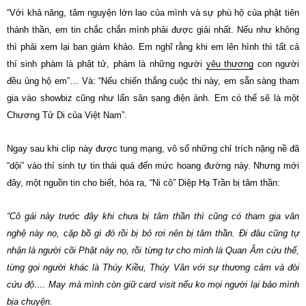
“Với khả năng, tâm nguyện lớn lao của mình và sự phù hộ của phật tiên
thánh thần, em tin chắc chắn mình phải được giải nhất. Nếu như không
thì phải xem lại ban giám khảo. Em nghĩ rằng khi em lên hình thì tất cả
thí sinh phàm là phật tử, phàm là những người
yêu thương
con người
đều ủng hộ em”… Và: “Nếu chiến thắng cuộc thi này, em sẵn sàng tham
gia vào showbiz cũng như lấn sân sang điện ảnh. Em có thể sẽ là một
Chương Tử Di của Việt Nam”.
Ngay sau khi clip này được tung mạng, vô số những chỉ trích nặng nề đã
“dội” vào thí sinh tự tin thái quá đến mức hoang đường này. Nhưng mới
đây, một nguồn tin cho biết, hóa ra, “Ni cô” Diệp Hạ Trần bị tâm thần:
“Cô gái này trước đây khi chưa bị tâm thần thì cũng có tham gia văn
nghệ này nọ, cặp bồ gì đó rồi bị bỏ rơi nên bị tâm thần. Đi đâu cũng tự
nhận là người cõi Phật này nọ, rồi từng tự cho mình là Quan Âm cứu thế,
từng gọi người khác là Thúy Kiều, Thúy Vân với sự thương cảm và đòi
cứu độ…. May mà mình còn giữ card visit nếu ko mọi người lại bảo mình
bịa chuyện.