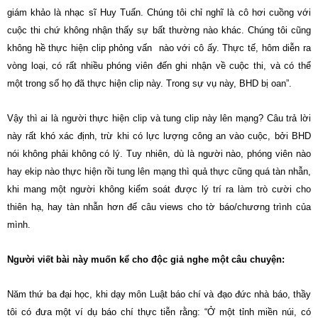
giám khảo là nhạc sĩ Huy Tuấn. Chúng tôi chỉ nghĩ là cô hơi cuồng với
cuộc thi chứ không nhận thấy sự bất thường nào khác. Chúng tôi cũng
không hề thực hiện clip phỏng vấn nào với cô ấy. Thực tế, hôm diễn ra
vòng loại, có rất nhiều phóng viên đến ghi nhận về cuộc thi, và có thể
một trong số họ đã thực hiện clip này. Trong sự vụ này, BHD bị oan”.
Vậy thì ai là người thực hiện clip và tung clip này lên mạng? Câu trả lời
này rất khó xác định, trừ khi có lực lượng công an vào cuộc, bởi BHD
nói không phải không có lý. Tuy nhiên, dù là người nào, phóng viên nào
hay ekip nào thực hiện rồi tung lên mạng thì quả thực cũng quá tàn nhẫn,
khi mang một người không kiểm soát được lý trí ra làm trò cười cho
thiên hạ, hay tàn nhẫn hơn để câu views cho tờ báo/chương trình của
mình.
Người viết bài này muốn kể cho độc giả nghe một câu chuyện:
Năm thứ ba đại học, khi dạy môn Luật báo chí và đạo đức nhà báo, thầy
tôi có đưa một ví dụ báo chí thực tiễn rằng: “Ở một tỉnh miền núi, có