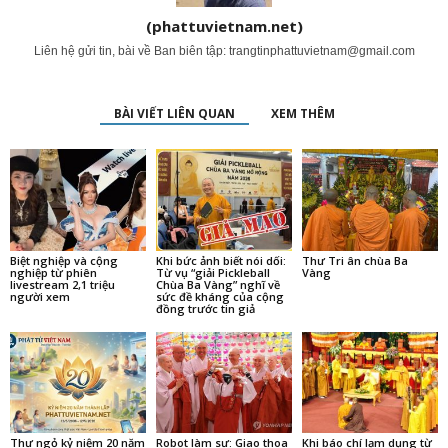
(phattuvietnam.net)
Liên hệ gửi tin, bài về Ban biên tập:
trangtinphattuvietnam@gmail.com
BÀI VIẾT LIÊN QUAN
XEM THÊM
Biệt nghiệp và cộng
Khi bức ảnh biết nói dối:
Thư Tri ân chùa Ba
nghiệp từ phiên
Từ vụ “giải Pickleball
Vàng
livestream 2,1 triệu
Chùa Ba Vàng” nghĩ về
người xem
sức đề kháng của cộng
đồng trước tin giả
Thư ngỏ kỷ niệm 20 năm
Robot làm sư: Giao thoa
Khi báo chí lạm dụng từ