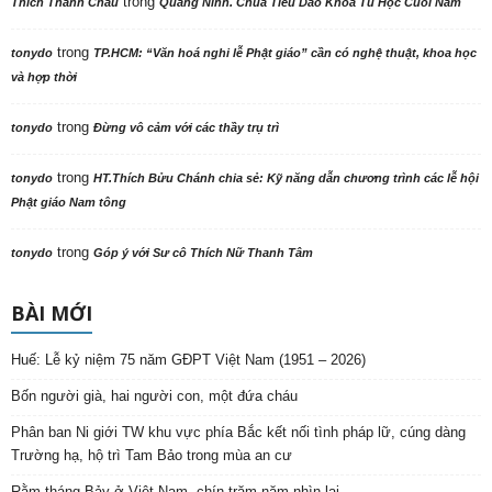
trong
Thích Thanh Châu
Quảng Ninh. Chùa Tiêu Dao Khóa Tu Học Cuối Năm
trong
tonydo
TP.HCM: “Văn hoá nghi lễ Phật giáo” cần có nghệ thuật, khoa học
và hợp thời
trong
tonydo
Đừng vô cảm với các thầy trụ trì
trong
tonydo
HT.Thích Bửu Chánh chia sẻ: Kỹ năng dẫn chương trình các lễ hội
Phật giáo Nam tông
trong
tonydo
Góp ý với Sư cô Thích Nữ Thanh Tâm
BÀI MỚI
Huế: Lễ kỷ niệm 75 năm GĐPT Việt Nam (1951 – 2026)
Bốn người già, hai người con, một đứa cháu
Phân ban Ni giới TW khu vực phía Bắc kết nối tình pháp lữ, cúng dàng
Trường hạ, hộ trì Tam Bảo trong mùa an cư
Rằm tháng Bảy ở Việt Nam, chín trăm năm nhìn lại