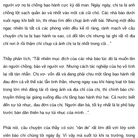
người vợ nọ bị chồng bạo hành cực kỳ dã man. Ngày ngày, chị ta bị anh
chồng lột sạch quần áo và nhốt vào một cái cũi chó. Các nhà báo dưới
xuôi ngay khi biết tin, thi nhau tìm đến chụp ảnh viết bài. Nhưng một điều
ngạc nhiên là tất cả các phóng viên đều kể rõ ràng, rành mạch về câu
chuyện chị ta bị bạo hành ra sao, có đổi tên chị nhưng lại ghi rất rõ địa
chỉ nơi ở rồi thậm chí chụp cả ảnh chị ta bị nhốt trong cũi…”
Thầy phân tích, “Tất nhiên mục đích của các nhà báo lúc đó là muốn lên
án người chồng, bảo vệ người vợ. Nhưng cách tác nghiệp của họ vô tình
lại rất tàn nhẫn. Chị vợ- vốn đã và đang phải chịu một tầng bạo hành rất
đau đớn cả về thể xác lẫn tinh thần, nhưng ngay sau khi hàng loạt tờ báo
trong lớn nhỏ đăng tải rõ ràng ảnh và địa chỉ của chị, thì chính báo chí-
truyền thông lại giáng xuống đầu chị tầng bạo hành thứ hai: Cả nước biết
đến sự tủi nhục, đau đớn của chị. Người đàn bà, tối kỵ nhất là bị phô bày
trước bàn dân thiên hạ sự tủi nhục của mình…”.
Phải nói, câu chuyện của thầy có sức “răn đe” rất lớn đối với lớp sinh
viên báo chí chúng tôi ngày ấy. Vì vậy mà suốt từ khi ra trường, trong