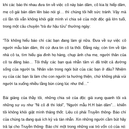
khi các báo thi nhau đưa tin về việc cô này bán dâm, cô kia bị hiếp dâm,
mẹ cô gái bán dâm lên báo nói gì… thì chúng tôi hết sức tránh. Vậy mà
có lần tôi vẫn không khỏi giật mình vì chia sẻ của một độc giả lớn tuổi,
trong một câu chuyện “trà dư hậu tửu” thường ngày:
“Tôi không hiểu báo chí các bạn đang làm gì nữa. Đưa về sự việc cô
người mẫu bán dâm, thì cứ đưa tin cô ta thôi. Đằng này, còn tìm về tận
nhà cô ta, tìm hiểu gia đình họ hàng, chụp ảnh cha mẹ, người thân của
cô ta đăng báo… Tôi thấy các bạn quá nhẫn tâm vì đã triệt cả đường
sống của người ta. Nhân văn trong ngòi bút của các bạn ở đâu? Nhiệm
vụ của các bạn là làm cho con người ta hướng thiện, chứ không phải vùi
người ta xuống nhiều tầng bùn cùng lúc như thế…”
Bài giảng của thầy tôi, những chia sẻ của độc giả xung quanh tôi và
những sự vụ như “Ni cô đi thi Idol”, “Người mẫu H.H bán dâm”… khiến
tôi không khỏi giật mình thảng thốt: Liệu có phải Truyền thông- Báo chí
của chúng ta đang quá ích kỷ và tàn nhẫn. Xin những người cầm bút hãy
trả lại cho Truyền thông- Báo chí một trong những vai trò vốn có của nó: