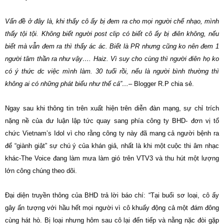
Vấn đề ở đây là, khi thấy cô ấy bị đem ra cho mọi người chế nhạo, mình
thấy tội tội. Không biết người post clip có biết cô ấy bị điên không, nếu
biết mà vẫn đem ra thì thấy ác ác. Biết là PR nhưng cũng ko nên đem 1
người tâm thần ra như vậy…. Haiz. Vì suy cho cùng thì người điên họ ko
có ý thức dc việc mình làm. 30 tuổi rồi, nếu là người bình thường thì
không ai có những phát biểu như thế cả”…
– Blogger R.P chia sẻ.
Ngay sau khi thông tin trên xuất hiện trên diễn đàn mạng, sự chỉ trích
nặng nề của dư luận lập tức quay sang phía công ty BHD- đơn vị tổ
chức Vietnam’s Idol vì cho rằng công ty này đã mang cả người bệnh ra
để “giành giật” sự chú ý của khán giả, nhất là khi một cuộc thi âm nhạc
khác-The Voice đang làm mưa làm gió trên VTV3 và thu hút một lượng
lớn công chúng theo dõi.
Đại diện truyền thông của BHD trả lời báo chí: “Tại buổi sơ loại, cô ấy
gây ấn tượng với hầu hết mọi người vì cô khuấy động cả một đám đông
cùng hát hò. Bị loại nhưng hôm sau cô lại đến tiếp và nằng nặc đòi gặp