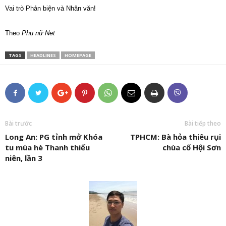
Vai trò Phản biện và Nhân văn!
Theo
Phụ nữ Net
TAGS
HEADLINES
HOMEPAGE
Bài trước
Bài tiếp theo
Long An: PG tỉnh mở Khóa
TPHCM: Bà hỏa thiêu rụi
tu mùa hè Thanh thiếu
chùa cổ Hội Sơn
niên, lần 3