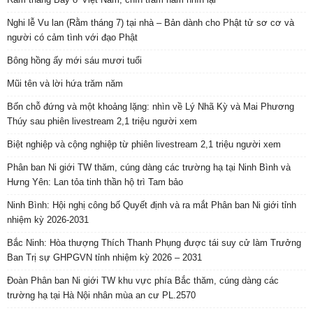
Nghi lễ Vu lan (Rằm tháng 7) tại nhà – Bản dành cho Phật tử sơ cơ và
người có cảm tình với đạo Phật
Bông hồng ấy mới sáu mươi tuổi
Mũi tên và lời hứa trăm năm
Bốn chỗ đứng và một khoảng lặng: nhìn về Lý Nhã Kỳ và Mai Phương
Thúy sau phiên livestream 2,1 triệu người xem
Biệt nghiệp và cộng nghiệp từ phiên livestream 2,1 triệu người xem
Phân ban Ni giới TW thăm, cúng dàng các trường hạ tại Ninh Bình và
Hưng Yên: Lan tỏa tinh thần hộ trì Tam bảo
Ninh Bình: Hội nghị công bố Quyết định và ra mắt Phân ban Ni giới tỉnh
nhiệm kỳ 2026-2031
Bắc Ninh: Hòa thượng Thích Thanh Phụng được tái suy cử làm Trưởng
Ban Trị sự GHPGVN tỉnh nhiệm kỳ 2026 – 2031
Đoàn Phân ban Ni giới TW khu vực phía Bắc thăm, cúng dàng các
trường hạ tại Hà Nội nhân mùa an cư PL.2570