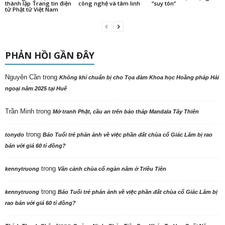
thành lập Trang tin điện
công nghệ và tâm linh
“suy tôn”
tử Phật tử Việt Nam
PHẢN HỒI GẦN ĐÂY
Nguyên Cần
trong
Không khí chuẩn bị cho Tọa đàm Khoa học Hoằng pháp Hải
ngoại năm 2025 tại Huế
Trần Minh
trong
Mở tranh Phật, cầu an trên bảo tháp Mandala Tây Thiên
trong
tonydo
Báo Tuổi trẻ phản ảnh về việc phần đất chùa cổ Giác Lâm bị rao
bán với giá 60 tỉ đồng?
trong
kennytruong
Vãn cảnh chùa cổ ngàn năm ở Triều Tiên
trong
kennytruong
Báo Tuổi trẻ phản ảnh về việc phần đất chùa cổ Giác Lâm bị
rao bán với giá 60 tỉ đồng?