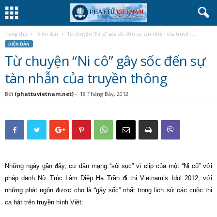
Trang chủ
Diễn đàn
Từ chuyện “Ni cô” gây sốc đến sự tàn nhẫn của truyền...
DIỄN ĐÀN
Từ chuyện “Ni cô” gây sốc đến sự
tàn nhẫn của truyền thông
Bởi
(phattuvietnam.net)
-
18 Tháng Bảy, 2012
Những ngày gần đây, cư dân mạng “sôi sục” vì clip của một “Ni cô” với
pháp danh Nữ Trúc Lâm Diệp Hạ Trần đi thi Vietnam’s Idol 2012, với
những phát ngôn được cho là “gây sốc” nhất trong lịch sử các cuộc thi
ca hát trên truyền hình Việt: