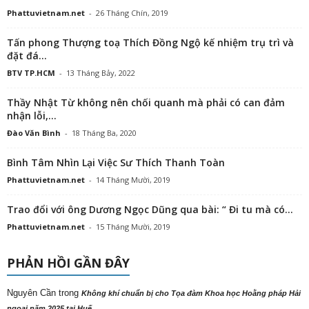
Phattuvietnam.net
-
26 Tháng Chín, 2019
Tấn phong Thượng toạ Thích Đồng Ngộ kế nhiệm trụ trì và
đặt đá...
BTV TP.HCM
-
13 Tháng Bảy, 2022
Thầy Nhật Từ không nên chối quanh mà phải có can đảm
nhận lỗi,...
Đào Văn Bình
-
18 Tháng Ba, 2020
Bình Tâm Nhìn Lại Việc Sư Thích Thanh Toàn
Phattuvietnam.net
-
14 Tháng Mười, 2019
Trao đổi với ông Dương Ngọc Dũng qua bài: “ Đi tu mà có...
Phattuvietnam.net
-
15 Tháng Mười, 2019
PHẢN HỒI GẦN ĐÂY
Nguyên Cần
trong
Không khí chuẩn bị cho Tọa đàm Khoa học Hoằng pháp Hải
ngoại năm 2025 tại Huế