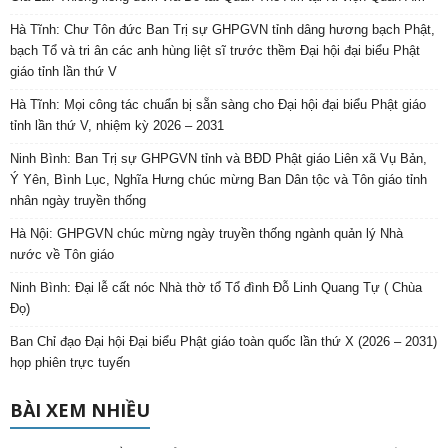
Hà Tĩnh: Chư Tôn đức Ban Trị sự GHPGVN tỉnh dâng hương bạch Phật,
bạch Tổ và tri ân các anh hùng liệt sĩ trước thềm Đại hội đại biểu Phật
giáo tỉnh lần thứ V
Hà Tĩnh: Mọi công tác chuẩn bị sẵn sàng cho Đại hội đại biểu Phật giáo
tỉnh lần thứ V, nhiệm kỳ 2026 – 2031
Ninh Bình: Ban Trị sự GHPGVN tỉnh và BĐD Phật giáo Liên xã Vụ Bản,
Ý Yên, Bình Lục, Nghĩa Hưng chúc mừng Ban Dân tộc và Tôn giáo tỉnh
nhân ngày truyền thống
Hà Nội: GHPGVN chúc mừng ngày truyền thống ngành quản lý Nhà
nước về Tôn giáo
Ninh Bình: Đại lễ cất nóc Nhà thờ tổ Tổ đình Đỗ Linh Quang Tự ( Chùa
Đọ)
Ban Chỉ đạo Đại hội Đại biểu Phật giáo toàn quốc lần thứ X (2026 – 2031)
họp phiên trực tuyến
BÀI XEM NHIỀU