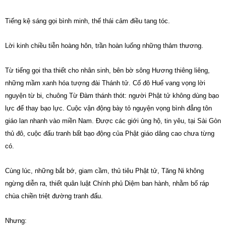
Tiếng kệ sáng gọi bình minh, thế thái cảm điều tang tóc.
Lời kinh chiều tiễn hoàng hôn, trần hoàn luống những thảm thương.
Từ tiếng gọi tha thiết cho nhân sinh, bên bờ sông Hương thiêng liêng,
những mầm xanh hóa tượng đài Thánh tử. Cố đô Huế vang vọng lời
nguyện từ bi, chuông Từ Đàm thánh thót: người Phật tử không dùng bạo
lực để thay bạo lực. Cuộc vận động bày tỏ nguyện vọng bình đẳng tôn
giáo lan nhanh vào miền Nam. Được các giới ủng hộ, tin yêu, tại Sài Gòn
thủ đô, cuộc đấu tranh bất bạo động của Phật giáo dâng cao chưa từng
có.
Cùng lúc, những bắt bớ, giam cầm, thủ tiêu Phật tử, Tăng Ni không
ngừng diễn ra, thiết quân luật Chính phủ Diệm ban hành, nhằm bố ráp
chùa chiền triệt đường tranh đấu.
Nhưng: