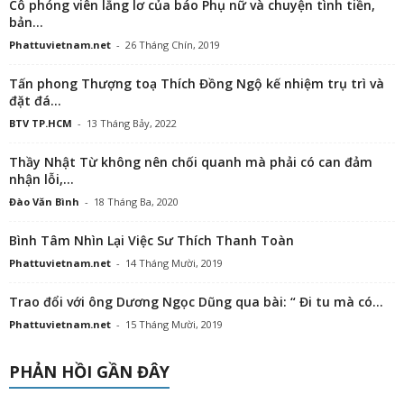
Cô phóng viên lẳng lơ của báo Phụ nữ và chuyện tình tiền,
bản...
Phattuvietnam.net
-
26 Tháng Chín, 2019
Tấn phong Thượng toạ Thích Đồng Ngộ kế nhiệm trụ trì và
đặt đá...
BTV TP.HCM
-
13 Tháng Bảy, 2022
Thầy Nhật Từ không nên chối quanh mà phải có can đảm
nhận lỗi,...
Đào Văn Bình
-
18 Tháng Ba, 2020
Bình Tâm Nhìn Lại Việc Sư Thích Thanh Toàn
Phattuvietnam.net
-
14 Tháng Mười, 2019
Trao đổi với ông Dương Ngọc Dũng qua bài: “ Đi tu mà có...
Phattuvietnam.net
-
15 Tháng Mười, 2019
PHẢN HỒI GẦN ĐÂY