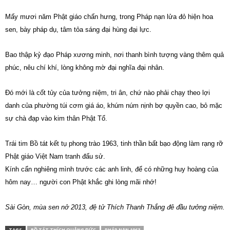
Mấy mươi năm Phật giáo chấn hưng, trong Pháp nạn lửa đỏ hiện hoa
sen, bày pháp dụ, tâm tỏa sáng đại hùng đại lực.
Bao thập kỷ đạo Pháp xương minh, nơi thanh bình tượng vàng thêm quả
phúc, nêu chí khí, lòng không mờ đại nghĩa đại nhân.
Đó mới là cốt tủy của tưởng niệm, tri ân, chứ nào phải chạy theo lợi
danh của phường túi cơm giá áo, khúm núm nịnh bợ quyền cao, bỏ mặc
sự chà đạp vào kim thân Phật Tổ.
Trái tim Bồ tát kết tụ phong trào 1963, tinh thần bất bạo động làm rạng rỡ
Phật giáo Việt Nam tranh đấu sử.
Kính cẩn nghiêng mình trước các anh linh, để có những huy hoàng của
hôm nay… người con Phật khắc ghi lòng mãi nhớ!
Sài Gòn, mùa sen nở 2013, đệ tử Thích Thanh Thắng đê đầu tưởng niệm.
TAGS
BỒ TÁT THÍCH QUẢNG ĐỨC
PHÁP NẠN 1963