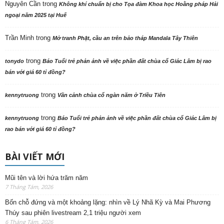
Nguyên Cần
trong
Không khí chuẩn bị cho Tọa đàm Khoa học Hoằng pháp Hải
ngoại năm 2025 tại Huế
Trần Minh
trong
Mở tranh Phật, cầu an trên bảo tháp Mandala Tây Thiên
trong
tonydo
Báo Tuổi trẻ phản ảnh về việc phần đất chùa cổ Giác Lâm bị rao
bán với giá 60 tỉ đồng?
trong
kennytruong
Vãn cảnh chùa cổ ngàn năm ở Triều Tiên
trong
kennytruong
Báo Tuổi trẻ phản ảnh về việc phần đất chùa cổ Giác Lâm bị
rao bán với giá 60 tỉ đồng?
BÀI VIẾT MỚI
Mũi tên và lời hứa trăm năm
7 Tháng Tám, 2026
Bốn chỗ đứng và một khoảng lặng: nhìn về Lý Nhã Kỳ và Mai Phương
Thúy sau phiên livestream 2,1 triệu người xem
6 Tháng Tám, 2026