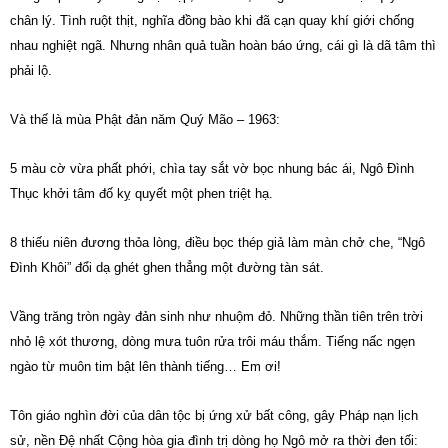
chân lý. Tình ruột thịt, nghĩa đồng bào khi đã cạn quay khí giới chống
nhau nghiệt ngã. Nhưng nhân quả tuần hoàn báo ứng, cái gì là dã tâm thì
phải lộ.
Và thế là mùa Phật đản năm Quý Mão – 1963:
5 màu cờ vừa phất phới, chìa tay sắt vờ bọc nhung bác ái, Ngô Đình
Thục khởi tâm đố kỵ quyết một phen triệt hạ.
8 thiếu niên đương thỏa lòng, điều bọc thép giả làm màn chở che, “Ngô
Đình Khôi” đổi dạ ghét ghen thẳng một đường tàn sát.
Vầng trăng tròn ngày đản sinh như nhuộm đỏ. Những thần tiên trên trời
nhỏ lệ xót thương, dòng mưa tuôn rửa trôi máu thắm. Tiếng nấc ngẹn
ngào từ muôn tim bật lên thành tiếng… Em ơi!
Tôn giáo nghìn đời của dân tộc bị ứng xử bất công, gây Pháp nạn lịch
sử, nền Đệ nhất Cộng hòa gia đình trị dòng họ Ngô mở ra thời đen tối: