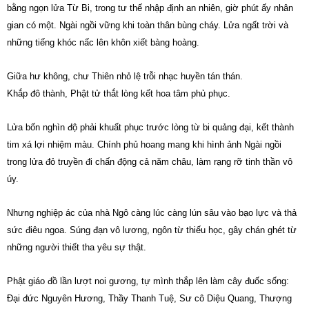
bằng ngọn lửa Từ Bi, trong tư thế nhập định an nhiên, giờ phút ấy nhân
gian có một. Ngài ngồi vững khi toàn thân bùng cháy. Lửa ngất trời và
những tiếng khóc nấc lên khôn xiết bàng hoàng.
Giữa hư không, chư Thiên nhỏ lệ trỗi nhạc huyền tán thán.
Khắp đô thành, Phật tử thắt lòng kết hoa tâm phủ phục.
Lửa bốn nghìn độ phải khuất phục trước lòng từ bi quảng đại, kết thành
tim xá lợi nhiệm màu. Chính phủ hoang mang khi hình ảnh Ngài ngồi
trong lửa đỏ truyền đi chấn động cả năm châu, làm rạng rỡ tinh thần vô
úy.
Nhưng nghiệp ác của nhà Ngô càng lúc càng lún sâu vào bạo lực và thả
sức điêu ngoa. Súng đạn vô lương, ngôn từ thiếu học, gây chán ghét từ
những người thiết tha yêu sự thật.
Phật giáo đồ lần lượt noi gương, tự mình thắp lên làm cây đuốc sống:
Đại đức Nguyên Hương, Thầy Thanh Tuệ, Sư cô Diệu Quang, Thượng