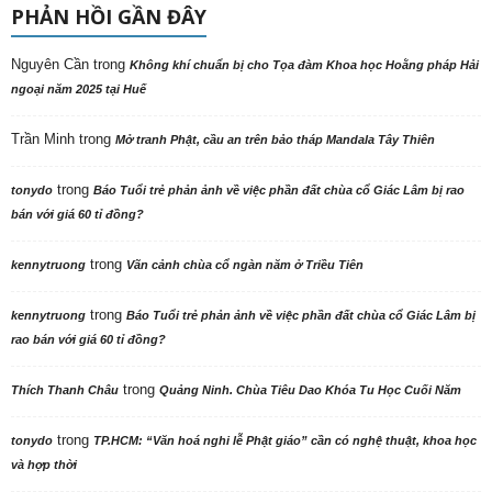
PHẢN HỒI GẦN ĐÂY
Nguyên Cần
trong
Không khí chuẩn bị cho Tọa đàm Khoa học Hoằng pháp Hải
ngoại năm 2025 tại Huế
Trần Minh
trong
Mở tranh Phật, cầu an trên bảo tháp Mandala Tây Thiên
trong
tonydo
Báo Tuổi trẻ phản ảnh về việc phần đất chùa cổ Giác Lâm bị rao
bán với giá 60 tỉ đồng?
trong
kennytruong
Vãn cảnh chùa cổ ngàn năm ở Triều Tiên
trong
kennytruong
Báo Tuổi trẻ phản ảnh về việc phần đất chùa cổ Giác Lâm bị
rao bán với giá 60 tỉ đồng?
trong
Thích Thanh Châu
Quảng Ninh. Chùa Tiêu Dao Khóa Tu Học Cuối Năm
trong
tonydo
TP.HCM: “Văn hoá nghi lễ Phật giáo” cần có nghệ thuật, khoa học
và hợp thời