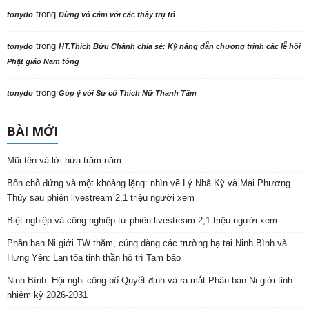
trong
tonydo
Đừng vô cảm với các thầy trụ trì
trong
tonydo
HT.Thích Bửu Chánh chia sẻ: Kỹ năng dẫn chương trình các lễ hội
Phật giáo Nam tông
trong
tonydo
Góp ý với Sư cô Thích Nữ Thanh Tâm
BÀI MỚI
Mũi tên và lời hứa trăm năm
Bốn chỗ đứng và một khoảng lặng: nhìn về Lý Nhã Kỳ và Mai Phương
Thúy sau phiên livestream 2,1 triệu người xem
Biệt nghiệp và cộng nghiệp từ phiên livestream 2,1 triệu người xem
Phân ban Ni giới TW thăm, cúng dàng các trường hạ tại Ninh Bình và
Hưng Yên: Lan tỏa tinh thần hộ trì Tam bảo
Ninh Bình: Hội nghị công bố Quyết định và ra mắt Phân ban Ni giới tỉnh
nhiệm kỳ 2026-2031