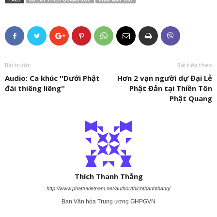
Bài trước
Bài tiếp theo
Audio: Ca khúc ''Dưới Phật
Hơn 2 vạn người dự Đại Lễ
đài thiêng liêng''
Phật Đản tại Thiền Tôn
Phật Quang
Thích Thanh Thắng
http://www.phattuvietnam.net/author/thichthanhthang/
Ban Văn hóa Trung ương GHPGVN