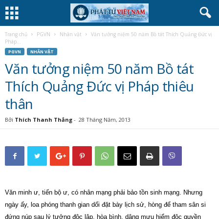
Trang chủ
PGVN
Nhân vật
Văn tưởng niệm 50 năm Bồ tát Thích Quảng Đức vị
Pháp...
PGVN
NHÂN VẬT
Văn tưởng niệm 50 năm Bồ tát
Thích Quảng Đức vị Pháp thiêu
thân
Bởi
Thích Thanh Thắng
-
28 Tháng Năm, 2013
Văn minh ư, tiến bộ ư, có nhân mạng phải bảo tồn sinh mạng. Nhưng
ngày ấy, loa phóng thanh gian dối đặt bày lịch sử, hòng để tham sân si
đứng núp sau lý tưởng độc lập, hòa bình, dâng mưu hiểm độc quyền