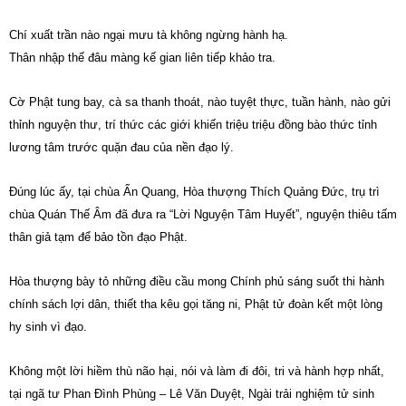
Chí xuất trần nào ngại mưu tà không ngừng hành hạ.
Thân nhập thế đâu màng kế gian liên tiếp khảo tra.
Cờ Phật tung bay, cà sa thanh thoát, nào tuyệt thực, tuần hành, nào gửi
thỉnh nguyện thư, trí thức các giới khiến triệu triệu đồng bào thức tỉnh
lương tâm trước quặn đau của nền đạo lý.
Đúng lúc ấy, tại chùa Ấn Quang, Hòa thượng Thích Quảng Đức, trụ trì
chùa Quán Thế Âm đã đưa ra “Lời Nguyện Tâm Huyết”, nguyện thiêu tấm
thân giả tạm để bảo tồn đạo Phật.
Hòa thượng bày tỏ những điều cầu mong Chính phủ sáng suốt thi hành
chính sách lợi dân, thiết tha kêu gọi tăng ni, Phật tử đoàn kết một lòng
hy sinh vì đạo.
Không một lời hiềm thù não hại, nói và làm đi đôi, tri và hành hợp nhất,
tại ngã tư Phan Đình Phùng – Lê Văn Duyệt, Ngài trải nghiệm tử sinh