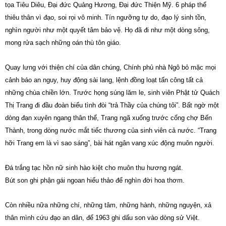
tọa Tiêu Diêu, Đại đức Quảng Hương, Đại đức Thiện Mỹ. 6 pháp thể
thiêu thân vì đạo, soi rọi vô minh. Tín ngưỡng tự do, đạo lý sinh tồn,
nghìn người như một quyết tâm bảo vệ. Họ đã đi như một dòng sông,
mong rửa sạch những oán thù tôn giáo.
Quay lưng với thiện chí của dân chúng, Chính phủ nhà Ngô bỏ mặc mọi
cảnh báo an nguy, huy động sài lang, lệnh đồng loạt tấn công tất cả
những chùa chiền lớn. Trước họng súng lăm le, sinh viên Phật tử Quách
Thị Trang đi đầu đoàn biểu tình đòi “trả Thầy của chúng tôi”. Bất ngờ một
dòng đạn xuyên ngang thân thể, Trang ngã xuống trước cổng chợ Bến
Thành, trong dòng nước mắt tiếc thương của sinh viên cả nước. “Trang
hỡi Trang em là vì sao sáng”, bài hát ngân vang xúc động muôn người.
Đá trắng tạc hồn nữ sinh hào kiệt cho muôn thu hương ngát.
Bút son ghi phận gái ngoan hiếu thảo để nghìn đời hoa thơm.
Còn nhiều nữa những chí, những tâm, những hành, những nguyện, xả
thân mình cứu đạo an dân, để 1963 ghi dấu son vào dòng sử Việt.