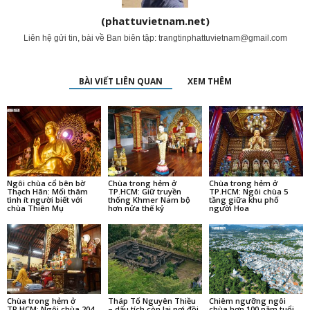
(phattuvietnam.net)
Liên hệ gửi tin, bài về Ban biên tập:
trangtinphattuvietnam@gmail.com
BÀI VIẾT LIÊN QUAN
XEM THÊM
Ngôi chùa cổ bên bờ
Chùa trong hẻm ở
Chùa trong hẻm ở
Thạch Hãn: Mối thâm
TP.HCM: Giữ truyền
TP.HCM: Ngôi chùa 5
tình ít người biết với
thống Khmer Nam bộ
tầng giữa khu phố
chùa Thiên Mụ
hơn nửa thế kỷ
người Hoa
Chùa trong hẻm ở
Tháp Tổ Nguyên Thiều
Chiêm ngưỡng ngôi
TP.HCM: Ngôi chùa 204
– dấu tích còn lại nơi đồi
chùa hơn 100 năm tuổi