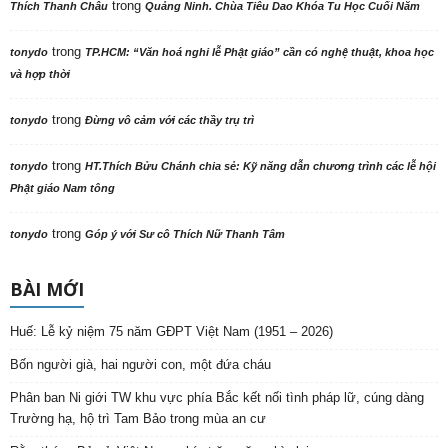
trong
Thích Thanh Châu
Quảng Ninh. Chùa Tiêu Dao Khóa Tu Học Cuối Năm
trong
tonydo
TP.HCM: “Văn hoá nghi lễ Phật giáo” cần có nghệ thuật, khoa học
và hợp thời
trong
tonydo
Đừng vô cảm với các thầy trụ trì
trong
tonydo
HT.Thích Bửu Chánh chia sẻ: Kỹ năng dẫn chương trình các lễ hội
Phật giáo Nam tông
trong
tonydo
Góp ý với Sư cô Thích Nữ Thanh Tâm
BÀI MỚI
Huế: Lễ kỷ niệm 75 năm GĐPT Việt Nam (1951 – 2026)
Bốn người già, hai người con, một đứa cháu
Phân ban Ni giới TW khu vực phía Bắc kết nối tình pháp lữ, cúng dàng
Trường hạ, hộ trì Tam Bảo trong mùa an cư