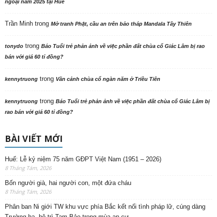
ngoại năm 2025 tại Huế
Trần Minh
trong
Mở tranh Phật, cầu an trên bảo tháp Mandala Tây Thiên
trong
tonydo
Báo Tuổi trẻ phản ảnh về việc phần đất chùa cổ Giác Lâm bị rao
bán với giá 60 tỉ đồng?
trong
kennytruong
Vãn cảnh chùa cổ ngàn năm ở Triều Tiên
trong
kennytruong
Báo Tuổi trẻ phản ảnh về việc phần đất chùa cổ Giác Lâm bị
rao bán với giá 60 tỉ đồng?
BÀI VIẾT MỚI
Huế: Lễ kỷ niệm 75 năm GĐPT Việt Nam (1951 – 2026)
8 Tháng Tám, 2026
Bốn người già, hai người con, một đứa cháu
8 Tháng Tám, 2026
Phân ban Ni giới TW khu vực phía Bắc kết nối tình pháp lữ, cúng dàng
Trường hạ, hộ trì Tam Bảo trong mùa an cư