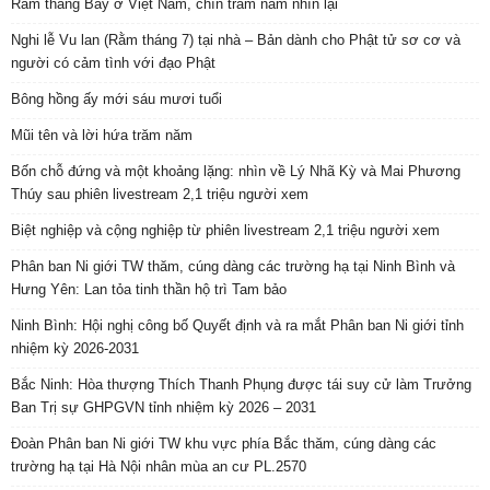
Rằm tháng Bảy ở Việt Nam, chín trăm năm nhìn lại
Nghi lễ Vu lan (Rằm tháng 7) tại nhà – Bản dành cho Phật tử sơ cơ và
người có cảm tình với đạo Phật
Bông hồng ấy mới sáu mươi tuổi
Mũi tên và lời hứa trăm năm
Bốn chỗ đứng và một khoảng lặng: nhìn về Lý Nhã Kỳ và Mai Phương
Thúy sau phiên livestream 2,1 triệu người xem
Biệt nghiệp và cộng nghiệp từ phiên livestream 2,1 triệu người xem
Phân ban Ni giới TW thăm, cúng dàng các trường hạ tại Ninh Bình và
Hưng Yên: Lan tỏa tinh thần hộ trì Tam bảo
Ninh Bình: Hội nghị công bố Quyết định và ra mắt Phân ban Ni giới tỉnh
nhiệm kỳ 2026-2031
Bắc Ninh: Hòa thượng Thích Thanh Phụng được tái suy cử làm Trưởng
Ban Trị sự GHPGVN tỉnh nhiệm kỳ 2026 – 2031
Đoàn Phân ban Ni giới TW khu vực phía Bắc thăm, cúng dàng các
trường hạ tại Hà Nội nhân mùa an cư PL.2570