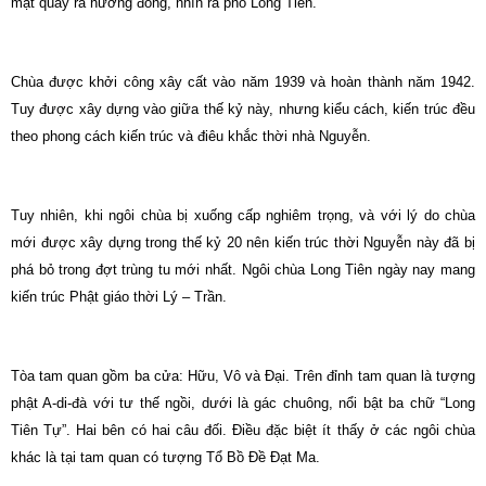
mặt quay ra hướng đông, nhìn ra phố Long Tiên.
Chùa được khởi công xây cất vào năm 1939 và hoàn thành năm 1942.
Tuy được xây dựng vào giữa thế kỷ này, nhưng kiểu cách, kiến trúc đều
theo phong cách kiến trúc và điêu khắc thời nhà Nguyễn.
Tuy nhiên, khi ngôi chùa bị xuống cấp nghiêm trọng, và với lý do chùa
mới được xây dựng trong thế kỷ 20 nên kiến trúc thời Nguyễn này đã bị
phá bỏ trong đợt trùng tu mới nhất. Ngôi chùa Long Tiên ngày nay mang
kiến trúc Phật giáo thời Lý – Trần.
Tòa tam quan gồm ba cửa: Hữu, Vô và Đại. Trên đỉnh tam quan là tượng
phật A-di-đà với tư thế ngồi, dưới là gác chuông, nổi bật ba chữ “Long
Tiên Tự”. Hai bên có hai câu đối. Điều đặc biệt ít thấy ở các ngôi chùa
khác là tại tam quan có tượng Tổ Bồ Đề Đạt Ma.