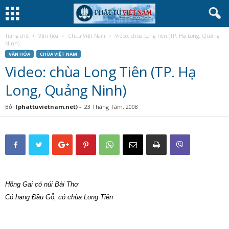
Trang chủ
Văn hóa
Chùa Việt Nam
Video: chùa Long Tiên (TP. Hạ Long, Quảng
Ninh)
VĂN HÓA
CHÙA VIỆT NAM
Video: chùa Long Tiên (TP. Hạ
Long, Quảng Ninh)
Bởi
(phattuvietnam.net)
-
23 Tháng Tám, 2008
Hồng Gai có núi Bài Thơ
Có hang Ðầu Gỗ, có chùa Long Tiên