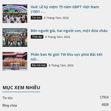
Huế: Lễ kỷ niệm 75 năm GĐPT Việt Nam
(1951 –...
Tin tức
8 Tháng Tám, 2026
Bốn người già, hai người con, một đứa cháu
Thời đại
8 Tháng Tám, 2026
Phân ban Ni giới TW khu vực phía Bắc kết
nối...
Bài nổi bật
8 Tháng Tám, 2026
MỤC XEM NHIỀU
17914
Tin tức
4928
Blog chùa