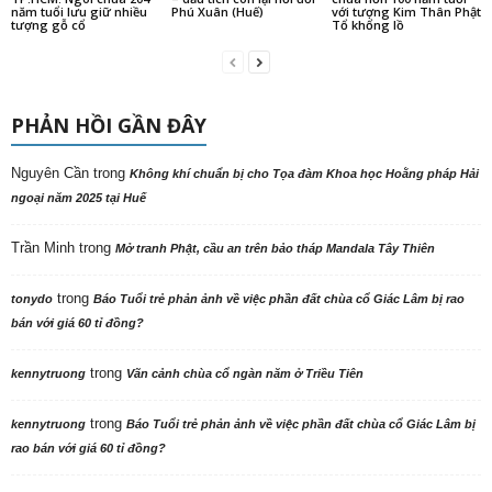
năm tuổi lưu giữ nhiều
Phú Xuân (Huế)
với tượng Kim Thân Phật
tượng gỗ cổ
Tổ khổng lồ
PHẢN HỒI GẦN ĐÂY
Nguyên Cần
trong
Không khí chuẩn bị cho Tọa đàm Khoa học Hoằng pháp Hải
ngoại năm 2025 tại Huế
Trần Minh
trong
Mở tranh Phật, cầu an trên bảo tháp Mandala Tây Thiên
trong
tonydo
Báo Tuổi trẻ phản ảnh về việc phần đất chùa cổ Giác Lâm bị rao
bán với giá 60 tỉ đồng?
trong
kennytruong
Vãn cảnh chùa cổ ngàn năm ở Triều Tiên
trong
kennytruong
Báo Tuổi trẻ phản ảnh về việc phần đất chùa cổ Giác Lâm bị
rao bán với giá 60 tỉ đồng?