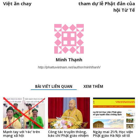
Việt ăn chay
tham dự lễ Phật đản của
hội Từ Tế
Minh Thạnh
http://phattuvietnam.net/author/minhthanh/
BÀI VIẾT LIÊN QUAN
XEM THÊM
Mạnh tay với ‘rác’ trên
Công tác truyền thông,
Ngày mai 21/9, Học viện
mạng xã hội
báo chí Phật giáo nhiệm
Phật giáo Hà Nội sẽ tổ