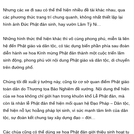
Nhưng các xe đi sau có thể thể hiện nhiều đề tài khác nhau, qua
các phương thức trang trí chung quanh, không nhất thiết lặp lại
hình ảnh Đức Phật đản sinh, hay vườn Lâm Tỳ Ni…
Những hình thức thể hiện khác thì vô cùng phong phú, miễn là liên
hệ đến Phật giáo và dân tộc, có tác dụng biến phần phía sau đoàn
diễn hành xe hoa Kính mừng Phật đản thành một cuộc triển lãm
sinh động, phong phú với nội dung Phật giáo và dân tộc, di chuyển
trên đường phố.
Chúng tôi đề xuất ý tưởng này, cũng từ cơ sở quan điểm Phật giáo
toàn dân do Thượng tọa Bảo Nghiêm đề xướng. Nội dung thể hiện
của xe hoa không chỉ giới hạn trong khuôn khổ Lễ Phật đản, mà
còn là nhân lễ Phật đản thể hiện mối quan hệ Đạo Pháp – Dân tộc,
thể hiện nỗ lực hoằng pháp lợi sinh, vì sức mạnh tâm linh của dân
tộc, sự đoàn kết chung tay xây dựng đạo – đời…
Các chùa cũng có thể dùng xe hoa Phật đản giới thiệu sinh hoạt tu