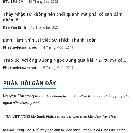
BTV TP.HCM
-
13 Tháng Bảy, 2022
Thầy Nhật Từ không nên chối quanh mà phải có can đảm
nhận lỗi,...
Đào Văn Bình
-
18 Tháng Ba, 2020
Bình Tâm Nhìn Lại Việc Sư Thích Thanh Toàn
Phattuvietnam.net
-
14 Tháng Mười, 2019
Trao đổi với ông Dương Ngọc Dũng qua bài: “ Đi tu mà có...
Phattuvietnam.net
-
15 Tháng Mười, 2019
PHẢN HỒI GẦN ĐÂY
Nguyên Cần
trong
Không khí chuẩn bị cho Tọa đàm Khoa học Hoằng pháp Hải
ngoại năm 2025 tại Huế
Trần Minh
trong
Mở tranh Phật, cầu an trên bảo tháp Mandala Tây Thiên
trong
tonydo
Báo Tuổi trẻ phản ảnh về việc phần đất chùa cổ Giác Lâm bị rao