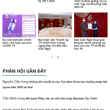
kỳ 2017-2022
chức lễ khai giảng và ra
mắt Tạp chí Khuông Việt
điện tử
Ra mắt website chính
Ban Dân vận Thành ủy
Báo Giác Ngộ đoạt giải
thức của Quỹ vaccine
TP.HCM chúc mừng
khuyến khích phóng sự
COVID-19
ngày Báo chí đến báo
báo chí của TP.HCM lần
Giác Ngộ
thứ 39
PHẢN HỒI GẦN ĐÂY
Nguyên Cần
trong
Không khí chuẩn bị cho Tọa đàm Khoa học Hoằng pháp Hải
ngoại năm 2025 tại Huế
Trần Minh
trong
Mở tranh Phật, cầu an trên bảo tháp Mandala Tây Thiên
trong
tonydo
Báo Tuổi trẻ phản ảnh về việc phần đất chùa cổ Giác Lâm bị rao