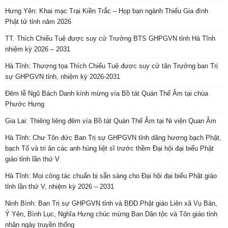
Hưng Yên: Khai mạc Trại Kiền Trắc – Họp bạn ngành Thiếu Gia đình
Phật tử tỉnh năm 2026
TT. Thích Chiếu Tuệ được suy cử Trưởng BTS GHPGVN tỉnh Hà Tĩnh
nhiệm kỳ 2026 – 2031
Hà Tĩnh: Thượng tọa Thích Chiếu Tuệ được suy cử tân Trưởng ban Trị
sự GHPGVN tỉnh, nhiệm kỳ 2026-2031
Đêm lễ Ngũ Bách Danh kính mừng vía Bồ tát Quán Thế Âm tại chùa
Phước Hưng
Gia Lai: Thiêng liêng đêm vía Bồ tát Quán Thế Âm tại Ni viện Quan Âm
Hà Tĩnh: Chư Tôn đức Ban Trị sự GHPGVN tỉnh dâng hương bạch Phật,
bạch Tổ và tri ân các anh hùng liệt sĩ trước thềm Đại hội đại biểu Phật
giáo tỉnh lần thứ V
Hà Tĩnh: Mọi công tác chuẩn bị sẵn sàng cho Đại hội đại biểu Phật giáo
tỉnh lần thứ V, nhiệm kỳ 2026 – 2031
Ninh Bình: Ban Trị sự GHPGVN tỉnh và BĐD Phật giáo Liên xã Vụ Bản,
Ý Yên, Bình Lục, Nghĩa Hưng chúc mừng Ban Dân tộc và Tôn giáo tỉnh
nhân ngày truyền thống