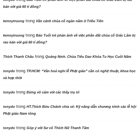
bán với giá 60 tỉ đồng?
trong
kennytruong
Vãn cảnh chùa cổ ngàn năm ở Triều Tiên
trong
kennytruong
Báo Tuổi trẻ phản ảnh về việc phần đất chùa cổ Giác Lâm bị
rao bán với giá 60 tỉ đồng?
trong
Thích Thanh Châu
Quảng Ninh. Chùa Tiêu Dao Khóa Tu Học Cuối Năm
trong
tonydo
TP.HCM: “Văn hoá nghi lễ Phật giáo” cần có nghệ thuật, khoa học
và hợp thời
trong
tonydo
Đừng vô cảm với các thầy trụ trì
trong
tonydo
HT.Thích Bửu Chánh chia sẻ: Kỹ năng dẫn chương trình các lễ hội
Phật giáo Nam tông
trong
tonydo
Góp ý với Sư cô Thích Nữ Thanh Tâm