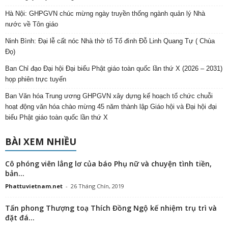
Hà Nội: GHPGVN chúc mừng ngày truyền thống ngành quản lý Nhà
nước về Tôn giáo
Ninh Bình: Đại lễ cất nóc Nhà thờ tổ Tổ đình Đỗ Linh Quang Tự ( Chùa
Đọ)
Ban Chỉ đạo Đại hội Đại biểu Phật giáo toàn quốc lần thứ X (2026 – 2031)
họp phiên trực tuyến
Ban Văn hóa Trung ương GHPGVN xây dựng kế hoạch tổ chức chuỗi
hoạt động văn hóa chào mừng 45 năm thành lập Giáo hội và Đại hội đại
biểu Phật giáo toàn quốc lần thứ X
BÀI XEM NHIỀU
Cô phóng viên lẳng lơ của báo Phụ nữ và chuyện tình tiền,
bản...
Phattuvietnam.net
-
26 Tháng Chín, 2019
Tấn phong Thượng toạ Thích Đồng Ngộ kế nhiệm trụ trì và
đặt đá...