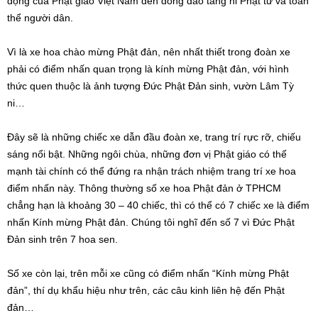
động của Phật giáo Việt Nam đến đông đảo tăng ni Phật tử và toàn
thể người dân.
Vì là xe hoa chào mừng Phật đản, nên nhất thiết trong đoàn xe
phải có điểm nhấn quan trọng là kính mừng Phật đản, với hình
thức quen thuộc là ảnh tượng Đức Phật Đản sinh, vườn Lâm Tỳ
ni…
Đây sẽ là những chiếc xe dẫn đầu đoàn xe, trang trí rực rỡ, chiếu
sáng nổi bật. Những ngôi chùa, những đơn vị Phật giáo có thế
mạnh tài chính có thể đứng ra nhận trách nhiệm trang trí xe hoa
điểm nhấn này. Thông thường số xe hoa Phật đản ở TPHCM
chẳng hạn là khoảng 30 – 40 chiếc, thì có thể có 7 chiếc xe là điểm
nhấn Kính mừng Phật đản. Chúng tôi nghĩ đến số 7 vì Đức Phật
Đản sinh trên 7 hoa sen.
Số xe còn lại, trên mỗi xe cũng có điểm nhấn “Kính mừng Phật
đản”, thí dụ khẩu hiệu như trên, các câu kinh liên hệ đến Phật
đản…