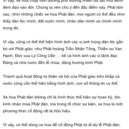
Vì vậy, xe hoa chạy trên đường phố đương nhiên đã tạo một kênh
đem đạo vào đời. Chúng ta nên chú ý đến đặc điểm này. Phải làm
sao, nhìn những chiếc xe hoa Phật đản, mọi người có thể đều nhìn
thấy dân tộc mình, đất nước mình, nhân dân mình và chính mình
trong đó.
Vì vậy, cũng có thể thể hiện hình ảnh các vị anh hùng dân tộc gắn
bó với Phật giáo, như Phật hoàng Trần Nhân Tông, Thiền sư Vạn
Hạnh, Đức vua Lý Công Uẩn…, kể cả hình ảnh các vị lãnh đạo
Đảng và nhà nước đến lễ chùa, dâng hương kính Phật.
Thành quả hoạt động từ thiện xã hội của Phật giáo trên khắp cả
nước cũng cần thể hiện bằng hình ảnh, con số thông tin cụ thể.
Xe hoa Phật đản không chỉ là hình thức thể hiện sự hoan hỷ, tôn
kính nhân mùa Phật đản, mà trong tổ chức sự kiện, xe hoa là một
phương thức cổ động rất là hữu hiệu.
Vì vậy, có thể dùng xe hoa để cổ động Phật tử đi dự lễ Phật đản,