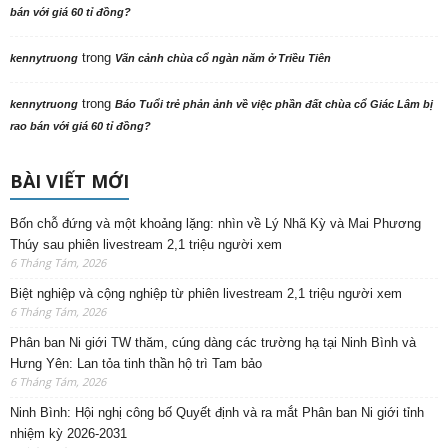
bán với giá 60 tỉ đồng?
trong
kennytruong
Vãn cảnh chùa cổ ngàn năm ở Triều Tiên
trong
kennytruong
Báo Tuổi trẻ phản ảnh về việc phần đất chùa cổ Giác Lâm bị
rao bán với giá 60 tỉ đồng?
BÀI VIẾT MỚI
Bốn chỗ đứng và một khoảng lặng: nhìn về Lý Nhã Kỳ và Mai Phương
Thúy sau phiên livestream 2,1 triệu người xem
6 Tháng Tám, 2026
Biệt nghiệp và cộng nghiệp từ phiên livestream 2,1 triệu người xem
6 Tháng Tám, 2026
Phân ban Ni giới TW thăm, cúng dàng các trường hạ tại Ninh Bình và
Hưng Yên: Lan tỏa tinh thần hộ trì Tam bảo
6 Tháng Tám, 2026
Ninh Bình: Hội nghị công bố Quyết định và ra mắt Phân ban Ni giới tỉnh
nhiệm kỳ 2026-2031