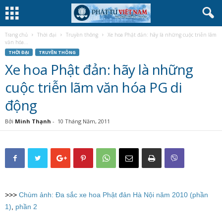
Trang chủ
Thời đại
Truyền thông
Xe hoa Phật đản: hãy là những cuộc triễn lãm
văn hóa...
THỜI ĐẠI
TRUYỀN THÔNG
Xe hoa Phật đản: hãy là những
cuộc triễn lãm văn hóa PG di
động
Bởi
Minh Thạnh
-
10 Tháng Năm, 2011
>>>
Chùm ảnh: Đa sắc xe hoa Phật đản Hà Nội năm 2010 (phần
1)
,
phần 2