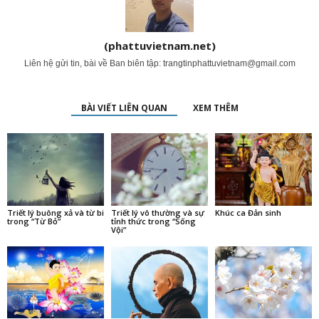
(phattuvietnam.net)
Liên hệ gửi tin, bài về Ban biên tập:
trangtinphattuvietnam@gmail.com
BÀI VIẾT LIÊN QUAN
XEM THÊM
Triết lý buông xả và từ bi
Triết lý vô thường và sự
Khúc ca Đản sinh
trong “Từ Bỏ”
tỉnh thức trong “Sống
Vội”