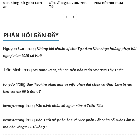
Sen hồng nở giữa tâm
Ước về Ngọa Vân, Yên
Hoa nở một mùa
an
Tử
PHẢN HỒI GẦN ĐÂY
Nguyên Cần
trong
Không khí chuẩn bị cho Tọa đàm Khoa học Hoằng pháp Hải
ngoại năm 2025 tại Huế
Trần Minh
trong
Mở tranh Phật, cầu an trên bảo tháp Mandala Tây Thiên
trong
tonydo
Báo Tuổi trẻ phản ảnh về việc phần đất chùa cổ Giác Lâm bị rao
bán với giá 60 tỉ đồng?
trong
kennytruong
Vãn cảnh chùa cổ ngàn năm ở Triều Tiên
trong
kennytruong
Báo Tuổi trẻ phản ảnh về việc phần đất chùa cổ Giác Lâm bị
rao bán với giá 60 tỉ đồng?