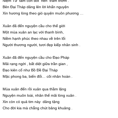
Niệm Từ tâm con đốt nén trầm thơm .
Bên Đại Tháp dâng lên lời khấn nguyện
Xin hương lòng theo gió quyện muôn phương …
Xuân đã đến nguyện cầu cho thế giới
Một mùa xuân an lạc với thanh bình,
Niềm hạnh phúc theo nhau về trên lối
Người thương người, tươi đẹp kiếp nhân sinh .
Xuân đã đến nguyện cầu cho Đạo Pháp
Mãi rạng ngời , bất diệt giữa trần gian ,
Đạo kiên cố như Bồ Đề Đại Tháp
Mặc phong ba, biến đổi… cõi nhân hoàn .
Mùa xuân đến rồi xuân qua thầm lặng
Nguyện muôn loài, nhân thế mãi lòng xuân .
Xin còn có quả tim này dâng tặng
Cho đời kia mà chẳng chút bâng khuâng .