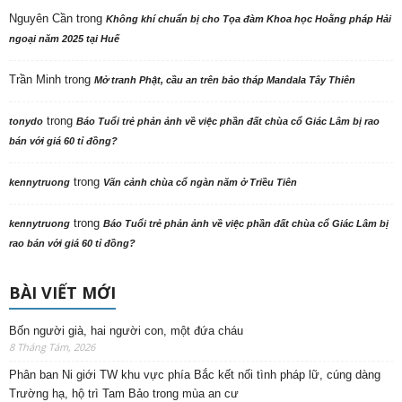
Nguyên Cần
trong
Không khí chuẩn bị cho Tọa đàm Khoa học Hoằng pháp Hải
ngoại năm 2025 tại Huế
Trần Minh
trong
Mở tranh Phật, cầu an trên bảo tháp Mandala Tây Thiên
trong
tonydo
Báo Tuổi trẻ phản ảnh về việc phần đất chùa cổ Giác Lâm bị rao
bán với giá 60 tỉ đồng?
trong
kennytruong
Vãn cảnh chùa cổ ngàn năm ở Triều Tiên
trong
kennytruong
Báo Tuổi trẻ phản ảnh về việc phần đất chùa cổ Giác Lâm bị
rao bán với giá 60 tỉ đồng?
BÀI VIẾT MỚI
Bốn người già, hai người con, một đứa cháu
8 Tháng Tám, 2026
Phân ban Ni giới TW khu vực phía Bắc kết nối tình pháp lữ, cúng dàng
Trường hạ, hộ trì Tam Bảo trong mùa an cư