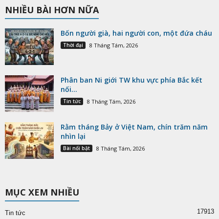
NHIỀU BÀI HƠN NỮA
Bốn người già, hai người con, một đứa cháu
Thời đại
8 Tháng Tám, 2026
Phân ban Ni giới TW khu vực phía Bắc kết
nối...
Tin tức
8 Tháng Tám, 2026
Rằm tháng Bảy ở Việt Nam, chín trăm năm
nhìn lại
Bài nổi bật
8 Tháng Tám, 2026
MỤC XEM NHIỀU
17913
Tin tức