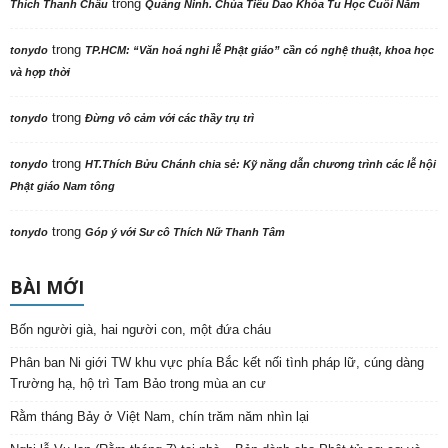
trong
Thích Thanh Châu
Quảng Ninh. Chùa Tiêu Dao Khóa Tu Học Cuối Năm
trong
tonydo
TP.HCM: “Văn hoá nghi lễ Phật giáo” cần có nghệ thuật, khoa học
và hợp thời
trong
tonydo
Đừng vô cảm với các thầy trụ trì
trong
tonydo
HT.Thích Bửu Chánh chia sẻ: Kỹ năng dẫn chương trình các lễ hội
Phật giáo Nam tông
trong
tonydo
Góp ý với Sư cô Thích Nữ Thanh Tâm
BÀI MỚI
Bốn người già, hai người con, một đứa cháu
Phân ban Ni giới TW khu vực phía Bắc kết nối tình pháp lữ, cúng dàng
Trường hạ, hộ trì Tam Bảo trong mùa an cư
Rằm tháng Bảy ở Việt Nam, chín trăm năm nhìn lại