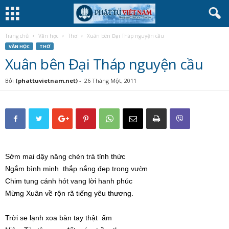
Trang chủ
Văn học
Thơ
Xuân bên Đại Tháp nguyện cầu
VĂN HỌC
THƠ
Xuân bên Đại Tháp nguyện cầu
Bởi
(phattuvietnam.net)
-
26 Tháng Một, 2011
Sớm mai dậy nâng chén trà tỉnh thức
Ngắm bình minh thắp nắng đẹp trong vườn
Chim tung cánh hót vang lời hanh phúc
Mừng Xuân về rộn rã tiếng yêu thương.
Trời se lạnh xoa bàn tay thật ấm