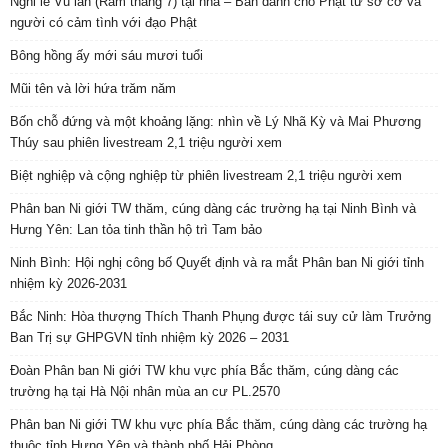
Nghi lễ Vu lan (Rằm tháng 7) tại nhà – Bản dành cho Phật tử sơ cơ và
người có cảm tình với đạo Phật
Bông hồng ấy mới sáu mươi tuổi
Mũi tên và lời hứa trăm năm
Bốn chỗ đứng và một khoảng lặng: nhìn về Lý Nhã Kỳ và Mai Phương
Thúy sau phiên livestream 2,1 triệu người xem
Biệt nghiệp và cộng nghiệp từ phiên livestream 2,1 triệu người xem
Phân ban Ni giới TW thăm, cúng dàng các trường hạ tại Ninh Bình và
Hưng Yên: Lan tỏa tinh thần hộ trì Tam bảo
Ninh Bình: Hội nghị công bố Quyết định và ra mắt Phân ban Ni giới tỉnh
nhiệm kỳ 2026-2031
Bắc Ninh: Hòa thượng Thích Thanh Phụng được tái suy cử làm Trưởng
Ban Trị sự GHPGVN tỉnh nhiệm kỳ 2026 – 2031
Đoàn Phân ban Ni giới TW khu vực phía Bắc thăm, cúng dàng các
trường hạ tại Hà Nội nhân mùa an cư PL.2570
Phân ban Ni giới TW khu vực phía Bắc thăm, cúng dàng các trường hạ
thuộc tỉnh Hưng Yên và thành phố Hải Phòng