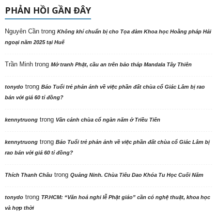
PHẢN HỒI GẦN ĐÂY
Nguyên Cần
trong
Không khí chuẩn bị cho Tọa đàm Khoa học Hoằng pháp Hải
ngoại năm 2025 tại Huế
Trần Minh
trong
Mở tranh Phật, cầu an trên bảo tháp Mandala Tây Thiên
trong
tonydo
Báo Tuổi trẻ phản ảnh về việc phần đất chùa cổ Giác Lâm bị rao
bán với giá 60 tỉ đồng?
trong
kennytruong
Vãn cảnh chùa cổ ngàn năm ở Triều Tiên
trong
kennytruong
Báo Tuổi trẻ phản ảnh về việc phần đất chùa cổ Giác Lâm bị
rao bán với giá 60 tỉ đồng?
trong
Thích Thanh Châu
Quảng Ninh. Chùa Tiêu Dao Khóa Tu Học Cuối Năm
trong
tonydo
TP.HCM: “Văn hoá nghi lễ Phật giáo” cần có nghệ thuật, khoa học
và hợp thời