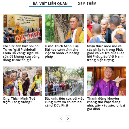
BÀI VIẾT LIÊN QUAN
XEM THÊM
Khi bức ảnh biết nói dối:
U mê Thích Minh Tuệ:
Nhận thức méo mó về
Từ vụ “giải Pickleball
Bài học cảnh tỉnh cho
các pháp tu trong Phật
Chùa Ba Vàng” nghĩ về
việc tu hành và hoằng
giáo và vai trò của Giáo
sức đề kháng của cộng
pháp
hội Phật giáo Việt Nam
đồng trước tin giả
trong hiện tượng...
Ông Thích Minh Tuệ
Bất kính, tiêu cực với việc
Thanh đồng khuyên
trộm Tăng tướng?
cung rước và chiêm bái
không thờ Phật trong
xá lợi Đức Phật
nhà, gây xào xáo, lụi bại
gia đình