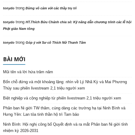
trong
tonydo
Đừng vô cảm với các thầy trụ trì
trong
tonydo
HT.Thích Bửu Chánh chia sẻ: Kỹ năng dẫn chương trình các lễ hội
Phật giáo Nam tông
trong
tonydo
Góp ý với Sư cô Thích Nữ Thanh Tâm
BÀI MỚI
Mũi tên và lời hứa trăm năm
Bốn chỗ đứng và một khoảng lặng: nhìn về Lý Nhã Kỳ và Mai Phương
Thúy sau phiên livestream 2,1 triệu người xem
Biệt nghiệp và cộng nghiệp từ phiên livestream 2,1 triệu người xem
Phân ban Ni giới TW thăm, cúng dàng các trường hạ tại Ninh Bình và
Hưng Yên: Lan tỏa tinh thần hộ trì Tam bảo
Ninh Bình: Hội nghị công bố Quyết định và ra mắt Phân ban Ni giới tỉnh
nhiệm kỳ 2026-2031