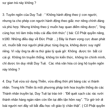
sự gian trá này không ?
3. Tuyên ngôn của Duy Tuệ : “ Không hành động theo ý con người,
nhưng ta cho phép con người hành động theo giấc mơ riêng chính đáng
và phù hợp. Nhưng không theo ý muốn hay quan điểm riêng được”, “ông
cùng học trò làm triệu triệu cái đầu tỉnh thức” ( bài: Cổ Phật quyền năng,
tr180. Những điều dạy về Đức Phật …) Đây là tham vọng cực đoan phát
xít, muốn bắt mọi người phải phục tùng ông ta, không được suy nghĩ
riêng. Vì vậy ông ta đẻ ra thứ giáo lý quái gở: Không được tin bất cứ
cái gì. Không tin truyền thống, không tin kiến thức, không tin chính mình,
chỉ được tin duy nhất Duy Tuệ. Các nhà văn hóa có ủng hộ tuyên ngôn
này không ?
4. Duy Tuệ vừa sử dụng Thiền, vừa đồng thời phỉ báng các vị thánh
nhân. Trong khi Thiền là một phương pháp tinh hoa truyền thống do các
Thánh nhân truyền lại, Duy Tuệ lại tráo trở : “Để quét sạch các rác rưởi
thánh nhân hàng ngàn năm còn tồn tại đến tận hôm nay”. “Từ giờ trở đi
loài người nơi đây sẽ bắt đầu học về giáo lý chân thật”. ( Cổ Phật quyền