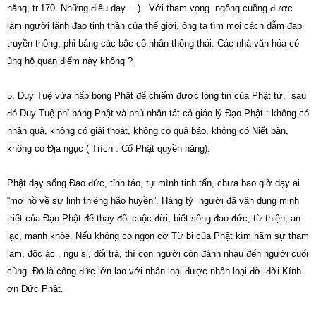
năng, tr.170. Những điều dạy …). Với tham vọng ngông cuồng được
làm người lãnh đạo tinh thần của thế giới, ông ta tìm mọi cách dẫm đạp
truyền thống, phỉ báng các bậc cổ nhân thông thái. Các nhà văn hóa có
ủng hộ quan điểm này không ?
5. Duy Tuệ vừa nấp bóng Phật để chiếm được lòng tin của Phật tử, sau
đó Duy Tuệ phỉ báng Phật và phủ nhận tất cả giáo lý Đạo Phật : không có
nhân quả, không có giải thoát, không có quả báo, không có Niết bàn,
không có Địa ngục ( Trích : Cổ Phật quyền năng).
Phật dạy sống Đạo đức, tỉnh táo, tự mình tinh tấn, chưa bao giờ dạy ai
“mơ hồ về sự linh thiêng hão huyền”. Hàng tỷ người đã vận dụng minh
triết của Đạo Phật để thay đổi cuộc đời, biết sống đạo đức, từ thiện, an
lạc, mạnh khỏe. Nếu không có ngọn cờ Từ bi của Phật kìm hãm sự tham
lam, độc ác , ngu si, dối trá, thì con người còn đánh nhau đến người cuối
cùng. Đó là công đức lớn lao với nhân loại được nhân loại đời đời Kính
ơn Đức Phật.