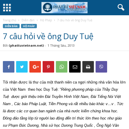
Trang chủ
Diễn đàn
Hộ Pháp
7 câu hỏi về ông Duy Tuệ
DIỄN ĐÀN
HỘ PHÁP
7 câu hỏi về ông Duy Tuệ
Bởi
(phattuvietnam.net)
-
1 Tháng Sáu, 2013
Tôi nhận được lá thư của một thanh niên ca ngợi những nhà văn hóa lớn
của Việt Nam theo học Duy Tuệ: “
Riêng phương pháp của Thầy Duy
Tuệ được giới thiệu trên Đài Truyền Hình Việt Nam, Đài Tiếng Nói Việt
Nam , Các báo Pháp Luật, Tiền Phong và rất nhiều báo khác v…v . Tức
là được các cơ quan ban ngành của nhà nước kiểm chứng khoa học.
Đông đảo tầng lớp từ người lao động đến trí thức lớn theo học như giáo
sư Phạm Đức Dương, Nhà sử học Dương Trung Quốc , Ông Ngô Văn