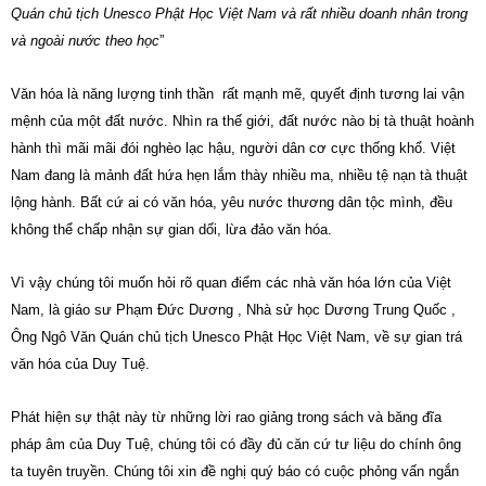
Quán chủ tịch Unesco Phật Học Việt Nam và rất nhiều doanh nhân trong
và ngoài nước theo học
”
Văn hóa là năng lượng tinh thần rất mạnh mẽ, quyết định tương lai vận
mệnh của một đất nước. Nhìn ra thế giới, đất nước nào bị tà thuật hoành
hành thì mãi mãi đói nghèo lạc hậu, người dân cơ cực thống khổ. Việt
Nam đang là mảnh đất hứa hẹn lắm thày nhiều ma, nhiều tệ nạn tà thuật
lộng hành. Bất cứ ai có văn hóa, yêu nước thương dân tộc mình, đều
không thể chấp nhận sự gian dối, lừa đảo văn hóa.
Vì vậy chúng tôi muốn hỏi rõ quan điểm các nhà văn hóa lớn của Việt
Nam, là giáo sư Phạm Đức Dương , Nhà sử học Dương Trung Quốc ,
Ông Ngô Văn Quán chủ tịch Unesco Phật Học Việt Nam, về sự gian trá
văn hóa của Duy Tuệ.
Phát hiện sự thật này từ những lời rao giảng trong sách và băng đĩa
pháp âm của Duy Tuệ, chúng tôi có đầy đủ căn cứ tư liệu do chính ông
ta tuyên truyền. Chúng tôi xin đề nghị quý báo có cuộc phỏng vấn ngắn