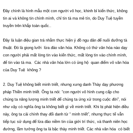
Đây chính là hình mẫu một con người vô học, khinh bỉ kiến thức, không
tin ai và không tin chính mình, chỉ tin tà ma mê tín, do Duy Tuệ tuyền
truyền trên khắp toàn quốc..
Đây là luận điệu gian trá nhằm thực hiện ý đồ ngu dân để nuôi dưỡng tà
thuật. Đó là giọng lưỡi lừa đảo văn hóa. Không có thứ văn hóa nào dạy
con người phải mất lòng tin vào kiến thức, mất lòng tin vào chính mình,
để tin vào tà ma. Các nhà văn hóa lớn có ủng hộ quan điểm vô văn hóa
của Duy Tuệ không ?
2. Duy Tuệ không biết minh triết, nhưng xưng danh Thày dạy phương
pháp Thiền minh triết. Ông ta nói: “con người vô hình cung cấp cho
chúng ta năng lượng minh triết để chúng ta ứng xử trong cuộc đời”, nói
như vậy có nghĩa ông ta không biết gì về minh triết. Khi bị phát hiện điều
này, ông ta cải chính thay đổi danh từ “ minh triết”, nhưng thực tế vẫn
tiếp tục sử dụng để lừa đảo niềm tin của giới trí thức, và thanh niên học
đường, lầm tưởng ông ta là bậc thày minh triết. Các nhà văn hóa có biết