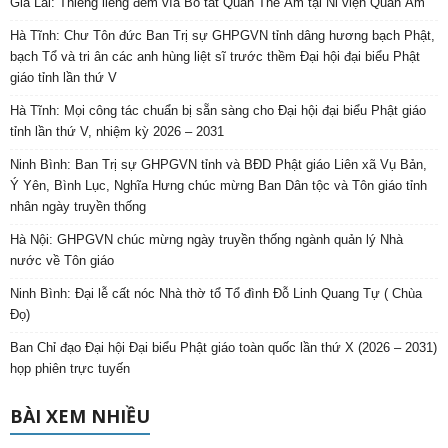
Gia Lai: Thiêng liêng đêm vía Bồ tát Quán Thế Âm tại Ni viện Quan Âm
Hà Tĩnh: Chư Tôn đức Ban Trị sự GHPGVN tỉnh dâng hương bạch Phật,
bạch Tổ và tri ân các anh hùng liệt sĩ trước thềm Đại hội đại biểu Phật
giáo tỉnh lần thứ V
Hà Tĩnh: Mọi công tác chuẩn bị sẵn sàng cho Đại hội đại biểu Phật giáo
tỉnh lần thứ V, nhiệm kỳ 2026 – 2031
Ninh Bình: Ban Trị sự GHPGVN tỉnh và BĐD Phật giáo Liên xã Vụ Bản,
Ý Yên, Bình Lục, Nghĩa Hưng chúc mừng Ban Dân tộc và Tôn giáo tỉnh
nhân ngày truyền thống
Hà Nội: GHPGVN chúc mừng ngày truyền thống ngành quản lý Nhà
nước về Tôn giáo
Ninh Bình: Đại lễ cất nóc Nhà thờ tổ Tổ đình Đỗ Linh Quang Tự ( Chùa
Đọ)
Ban Chỉ đạo Đại hội Đại biểu Phật giáo toàn quốc lần thứ X (2026 – 2031)
họp phiên trực tuyến
BÀI XEM NHIỀU