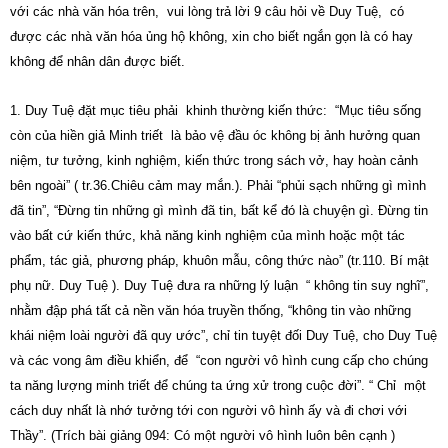
với các nhà văn hóa trên, vui lòng trả lời 9 câu hỏi về Duy Tuệ, có
được các nhà văn hóa ủng hộ không, xin cho biết ngắn gọn là có hay
không để nhân dân được biết.
1. Duy Tuệ đặt mục tiêu phải khinh thường kiến thức: “Mục tiêu sống
còn của hiền giả Minh triết là bảo vệ đầu óc không bị ảnh hưởng quan
niệm, tư tưởng, kinh nghiệm, kiến thức trong sách vở, hay hoàn cảnh
bên ngoài” ( tr.36.Chiêu cảm may mắn.). Phải “phủi sạch những gì mình
đã tin”, “Đừng tin những gì mình đã tin, bất kể đó là chuyện gì. Đừng tin
vào bất cứ kiến thức, khả năng kinh nghiệm của mình hoặc một tác
phẩm, tác giả, phương pháp, khuôn mẫu, công thức nào” (tr.110. Bí mật
phụ nữ. Duy Tuệ ). Duy Tuệ đưa ra những lý luận “ không tin suy nghĩ”,
nhằm đập phá tất cả nền văn hóa truyền thống, “không tin vào những
khái niệm loài người đã quy ước”, chỉ tin tuyệt đối Duy Tuệ, cho Duy Tuệ
và các vong âm điều khiển, để “con người vô hình cung cấp cho chúng
ta năng lượng minh triết để chúng ta ứng xử trong cuộc đời”. “ Chỉ một
cách duy nhất là nhớ tưởng tới con người vô hình ấy và đi chơi với
Thầy”. (Trích bài giảng 094: Có một người vô hình luôn bên cạnh )