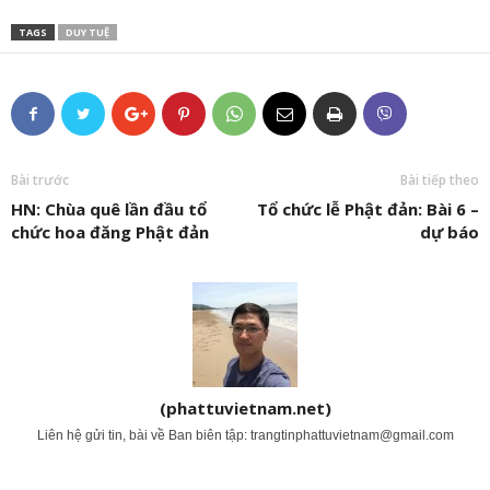
TAGS
DUY TUỆ
Bài trước
Bài tiếp theo
HN: Chùa quê lần đầu tổ
Tổ chức lễ Phật đản: Bài 6 –
chức hoa đăng Phật đản
dự báo
(phattuvietnam.net)
Liên hệ gửi tin, bài về Ban biên tập:
trangtinphattuvietnam@gmail.com