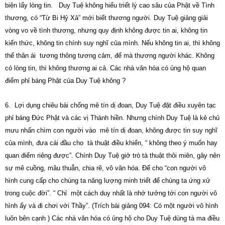
biện lấy lòng tin. Duy Tuệ không hiểu triết lý cao sâu của Phật về Tình
thương, có “Từ Bi Hỷ Xả” mới biết thương người. Duy Tuệ giảng giải
vòng vo về tình thương, nhưng quy định không được tin ai, không tin
kiến thức, không tin chính suy nghĩ của mình. Nếu không tin ai, thì không
thể thân ái tương thông tương cảm, để mà thương người khác. Không
có lòng tin, thì không thương ai cả. Các nhà văn hóa có ủng hộ quan
điểm phỉ báng Phật của Duy Tuệ không ?
6. Lợi dụng chiêu bài chống mê tín dị đoan, Duy Tuệ đặt điều xuyên tạc
phỉ báng Đức Phật và các vị Thánh hiền. Nhưng chính Duy Tuệ là kẻ chủ
mưu nhấn chìm con người vào mê tín dị đoan, không được tin suy nghĩ
của mình, đưa cái đầu cho tà thuật điều khiển, “ không theo ý muốn hay
quan điểm riêng được”. Chính Duy Tuệ giở trò tà thuật thôi miên, gây nên
sự mê cuồng, mâu thuẫn, chia rẽ, vô văn hóa. Để cho “con người vô
hình cung cấp cho chúng ta năng lượng minh triết để chúng ta ứng xử
trong cuộc đời”. “ Chỉ một cách duy nhất là nhớ tưởng tới con người vô
hình ấy và đi chơi với Thầy”. (Trích bài giảng 094: Có một người vô hình
luôn bên cạnh ) Các nhà văn hóa có ủng hộ cho Duy Tuệ dùng tà ma điều