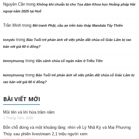
Nguyên Cần
trong
Không khí chuẩn bị cho Tọa đàm Khoa học Hoằng pháp Hải
ngoại năm 2025 tại Huế
Trần Minh
trong
Mở tranh Phật, cầu an trên bảo tháp Mandala Tây Thiên
trong
tonydo
Báo Tuổi trẻ phản ảnh về việc phần đất chùa cổ Giác Lâm bị rao
bán với giá 60 tỉ đồng?
trong
kennytruong
Vãn cảnh chùa cổ ngàn năm ở Triều Tiên
trong
kennytruong
Báo Tuổi trẻ phản ảnh về việc phần đất chùa cổ Giác Lâm bị
rao bán với giá 60 tỉ đồng?
BÀI VIẾT MỚI
Mũi tên và lời hứa trăm năm
7 Tháng Tám, 2026
Bốn chỗ đứng và một khoảng lặng: nhìn về Lý Nhã Kỳ và Mai Phương
Thúy sau phiên livestream 2,1 triệu người xem