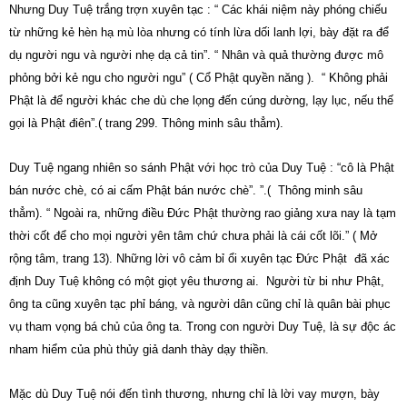
Nhưng Duy Tuệ trắng trợn xuyên tạc : “ Các khái niệm này phóng chiếu
từ những kẻ hèn hạ mù lòa nhưng có tính lừa dối lanh lợi, bày đặt ra để
dụ người ngu và người nhẹ dạ cả tin”. “ Nhân và quả thường được mô
phỏng bởi kẻ ngu cho người ngu” ( Cổ Phật quyền năng ). “ Không phải
Phật là để người khác che dù che lọng đến cúng dường, lạy lục, nếu thế
gọi là Phật điên”.( trang 299. Thông minh sâu thẳm).
Duy Tuệ ngang nhiên so sánh Phật với học trò của Duy Tuệ : “cô là Phật
bán nước chè, có ai cấm Phật bán nước chè”. ”.( Thông minh sâu
thẳm). “ Ngoài ra, những điều Đức Phật thường rao giảng xưa nay là tạm
thời cốt để cho mọi người yên tâm chứ chưa phải là cái cốt lõi.” ( Mở
rộng tâm, trang 13). Những lời vô cảm bỉ ổi xuyên tạc Đức Phật đã xác
định Duy Tuệ không có một giọt yêu thương ai. Người từ bi như Phật,
ông ta cũng xuyên tạc phỉ báng, và người dân cũng chỉ là quân bài phục
vụ tham vọng bá chủ của ông ta. Trong con người Duy Tuệ, là sự độc ác
nham hiểm của phù thủy giả danh thày dạy thiền.
Mặc dù Duy Tuệ nói đến tình thương, nhưng chỉ là lời vay mượn, bày