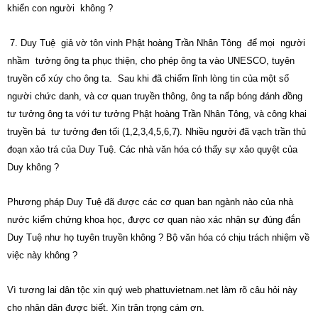
khiển con người không ?
7. Duy Tuệ giả vờ tôn vinh Phật hoàng Trần Nhân Tông để mọi người
nhầm tưởng ông ta phục thiện, cho phép ông ta vào UNESCO, tuyên
truyền cổ xúy cho ông ta. Sau khi đã chiếm lĩnh lòng tin của một số
người chức danh, và cơ quan truyền thông, ông ta nấp bóng đánh đồng
tư tưởng ông ta với tư tưởng Phật hoàng Trần Nhân Tông, và công khai
truyền bá tư tưởng đen tối (1,2,3,4,5,6,7). Nhiều người đã vạch trần thủ
đoạn xảo trá của Duy Tuệ. Các nhà văn hóa có thấy sự xảo quyệt của
Duy không ?
Phương pháp Duy Tuệ đã được các cơ quan ban ngành nào của nhà
nước kiểm chứng khoa học, được cơ quan nào xác nhận sự đúng đắn
Duy Tuệ như họ tuyên truyền không ? Bộ văn hóa có chịu trách nhiệm về
việc này không ?
Vì tương lai dân tộc xin quý web phattuvietnam.net làm rõ câu hỏi này
cho nhân dân được biết. Xin trân trọng cám ơn.