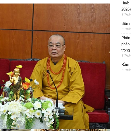
Huế: 
2026)
8 Thá
Bốn n
8 Thá
Phân 
pháp 
trong
8 Thá
Rằm t
8 Thá