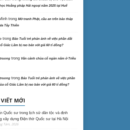
học Hoằng pháp Hải ngoại năm 2025 tại Huế
Minh
trong
Mở tranh Phật, cầu an trên bảo tháp
la Tây Thiên
trong
o
Báo Tuổi trẻ phản ảnh về việc phần đất
ổ Giác Lâm bị rao bán với giá 60 tỉ đồng?
trong
truong
Vãn cảnh chùa cổ ngàn năm ở Triều
trong
truong
Báo Tuổi trẻ phản ảnh về việc phần
ùa cổ Giác Lâm bị rao bán với giá 60 tỉ đồng?
 VIẾT MỚI
n Quốc sư trong lịch sử dân tộc và định
 xây dựng Điện thờ Quốc sư tại Hà Nội
ng Tám, 2026