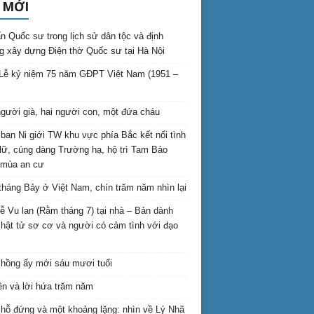
 MỚI
n Quốc sư trong lịch sử dân tộc và định
 xây dựng Điện thờ Quốc sư tại Hà Nội
Lễ kỷ niệm 75 năm GĐPT Việt Nam (1951 –
gười già, hai người con, một đứa cháu
ban Ni giới TW khu vực phía Bắc kết nối tình
lữ, cúng dàng Trường hạ, hộ trì Tam Bảo
 mùa an cư
háng Bảy ở Việt Nam, chín trăm năm nhìn lại
lễ Vu lan (Rằm tháng 7) tại nhà – Bản dành
hật tử sơ cơ và người có cảm tình với đạo
hồng ấy mới sáu mươi tuổi
ên và lời hứa trăm năm
hỗ đứng và một khoảng lặng: nhìn về Lý Nhã