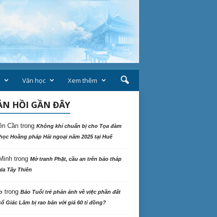
Văn học
Xem thêm
N HỒI GẦN ĐÂY
ên Cần
trong
Không khí chuẩn bị cho Tọa đàm
học Hoằng pháp Hải ngoại năm 2025 tại Huế
Minh
trong
Mở tranh Phật, cầu an trên bảo tháp
la Tây Thiên
trong
o
Báo Tuổi trẻ phản ảnh về việc phần đất
ổ Giác Lâm bị rao bán với giá 60 tỉ đồng?