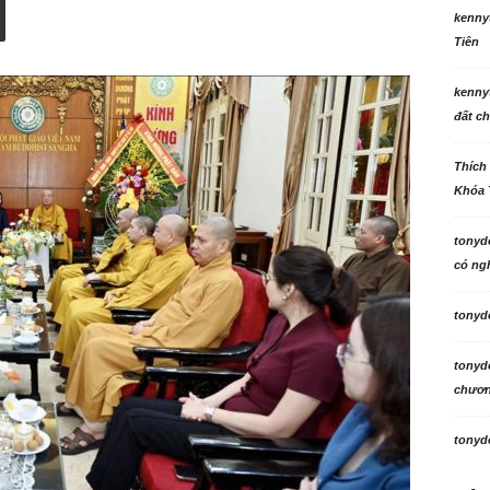
kenny
Tiên
kenny
đất ch
Thích
Khóa 
tonyd
có ngh
tonyd
tonyd
chương
tonyd