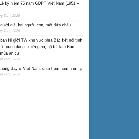
Lễ kỷ niệm 75 năm GĐPT Việt Nam (1951 –
ng Tám, 2026
gười già, hai người con, một đứa cháu
ng Tám, 2026
ban Ni giới TW khu vực phía Bắc kết nối tình
lữ, cúng dàng Trường hạ, hộ trì Tam Bảo
 mùa an cư
ng Tám, 2026
háng Bảy ở Việt Nam, chín trăm năm nhìn lại
ng Tám, 2026