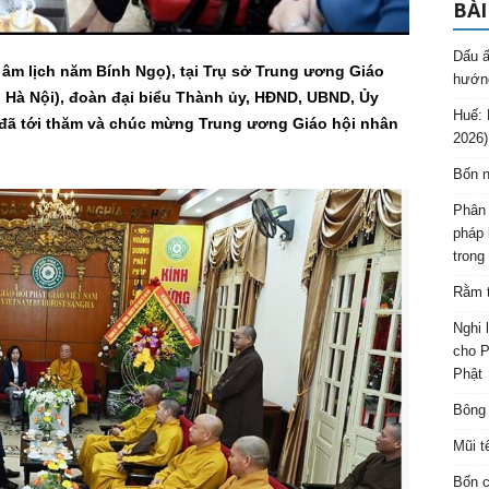
BÀI
Dấu ấ
âm lịch năm Bính Ngọ), tại Trụ sở Trung ương Giáo
hướng
, Hà Nội), đoàn đại biểu Thành ủy, HĐND, UBND, Ủy
Huế: 
đã tới thăm và chúc mừng Trung ương Giáo hội nhân
2026)
Bốn n
Phân 
pháp 
trong
Rằm t
Nghi 
cho P
Phật
Bông 
Mũi t
Bốn c