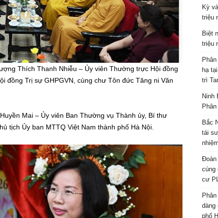
Kỳ và
triệu
Biệt 
triệu
Phân 
hượng Thích Thanh Nhiễu – Ủy viên Thường trực Hội đồng
hạ tạ
trì T
ội đồng Trị sự GHPGVN, cùng chư Tôn đức Tăng ni Văn
Ninh 
Phân 
 Huyền Mai – Ủy viên Ban Thường vụ Thành ủy, Bí thư
Bắc N
hủ tịch Ủy ban MTTQ Việt Nam thành phố Hà Nội.
tái s
nhiệm
Đoàn 
cúng 
cư P
Phân 
dàng 
phố H