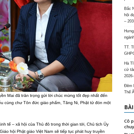
Bắc N
hội đ
– 203
Hưng 
ngành
TT. T
GHPGV
Hà Tĩ
cử tâ
2026-
Đêm l
Thế 
ền Mai đã trân trọng gửi lời chúc mừng tốt đẹp nhất đến
u cùng chư Tôn đức giáo phẩm, Tăng Ni, Phật tử đón một
BÀI
Cô p
nh tế – xã hội của Thủ đô trong thời gian tới, Chủ tịch Ủy
chuy
o hội Phật giáo Việt Nam sẽ tiếp tục phát huy truyền