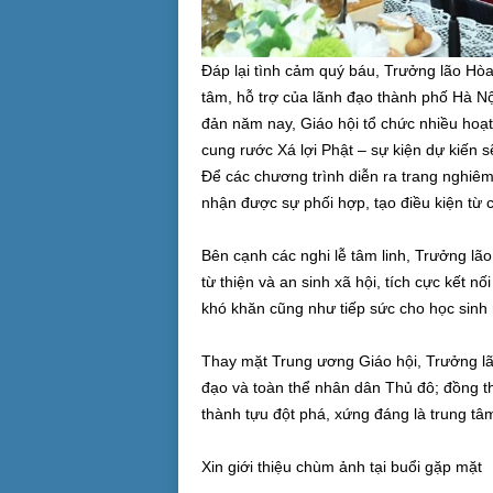
Đáp lại tình cảm quý báu, Trưởng lão H
tâm, hỗ trợ của lãnh đạo thành phố Hà Nộ
đản năm nay, Giáo hội tổ chức nhiều hoạt 
cung rước Xá lợi Phật – sự kiện dự kiến s
Để các chương trình diễn ra trang nghiêm
nhận được sự phối hợp, tạo điều kiện từ
Bên cạnh các nghi lễ tâm linh, Trưởng lã
từ thiện và an sinh xã hội, tích cực kết 
khó khăn cũng như tiếp sức cho học sinh
Thay mặt Trung ương Giáo hội, Trưởng lã
đạo và toàn thể nhân dân Thủ đô; đồng th
thành tựu đột phá, xứng đáng là trung tâm
Xin giới thiệu chùm ảnh tại buổi gặp mặt