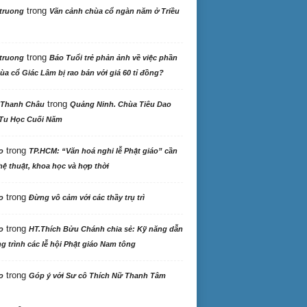
trong
truong
Vãn cảnh chùa cổ ngàn năm ở Triều
trong
truong
Báo Tuổi trẻ phản ảnh về việc phần
ùa cổ Giác Lâm bị rao bán với giá 60 tỉ đồng?
trong
 Thanh Châu
Quảng Ninh. Chùa Tiêu Dao
Tu Học Cuối Năm
trong
o
TP.HCM: “Văn hoá nghi lễ Phật giáo” cần
ệ thuật, khoa học và hợp thời
trong
o
Đừng vô cảm với các thầy trụ trì
trong
o
HT.Thích Bửu Chánh chia sẻ: Kỹ năng dẫn
 trình các lễ hội Phật giáo Nam tông
trong
o
Góp ý với Sư cô Thích Nữ Thanh Tâm