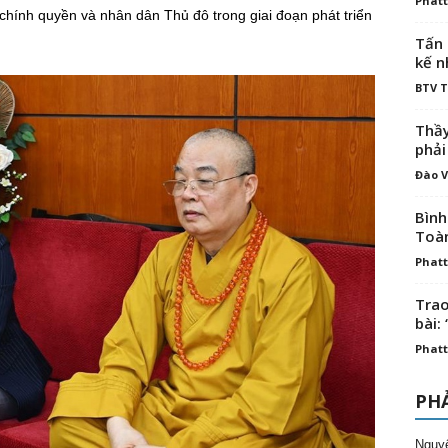
Phatt
hính quyền và nhân dân Thủ đô trong giai đoạn phát triển
Tấn 
kế n
BTV 
Thầy
phải
Đào V
Bình
Toà
Phatt
Trao
bài: 
Phatt
PHẢ
Nguy