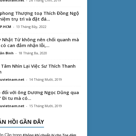
uvietnam.net
-
26 Tháng Chín, 2019
phong Thượng toạ Thích Đồng Ngộ
hiệm trụ trì và đặt đá...
TP.HCM
-
13 Tháng Bảy, 2022
 Nhật Từ không nên chối quanh mà
 có can đảm nhận lỗi,...
ăn Bình
-
18 Tháng Ba, 2020
 Tâm Nhìn Lại Việc Sư Thích Thanh
n
uvietnam.net
-
14 Tháng Mười, 2019
 đổi với ông Dương Ngọc Dũng qua
“ Đi tu mà có...
uvietnam.net
-
15 Tháng Mười, 2019
N HỒI GẦN ĐÂY
ên Cần
trong
Không khí chuẩn bị cho Tọa đàm