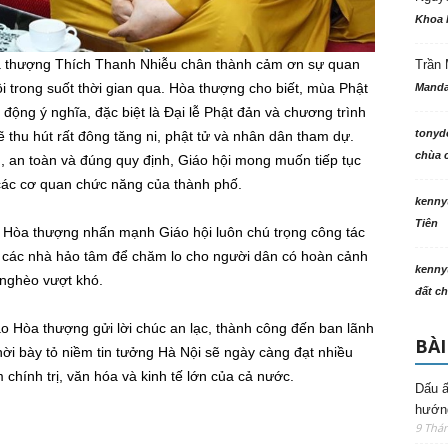
Khoa 
òa thượng Thích Thanh Nhiễu chân thành cảm ơn sự quan
Trần 
i trong suốt thời gian qua. Hòa thượng cho biết, mùa Phật
Manda
động ý nghĩa, đặc biệt là Đại lễ Phật đản và chương trình
tonyd
ẽ thu hút rất đông tăng ni, phật tử và nhân dân tham dự.
chùa c
, an toàn và đúng quy định, Giáo hội mong muốn tiếp tục
 các cơ quan chức năng của thành phố.
kenny
Tiên
o Hòa thượng nhấn mạnh Giáo hội luôn chú trọng công tác
nối các nhà hảo tâm để chăm lo cho người dân có hoàn cảnh
kenny
 nghèo vượt khó.
đất ch
o Hòa thượng gửi lời chúc an lạc, thành công đến ban lãnh
BÀI
ời bày tỏ niềm tin tưởng Hà Nội sẽ ngày càng đạt nhiều
 chính trị, văn hóa và kinh tế lớn của cả nước.
Dấu ấ
hướng
9 Thá