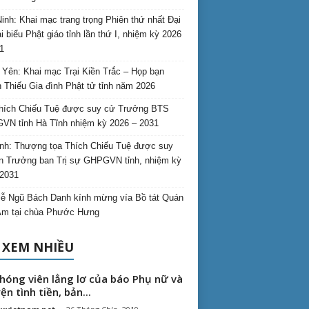
inh: Khai mạc trang trọng Phiên thứ nhất Đại
ại biểu Phật giáo tỉnh lần thứ I, nhiệm kỳ 2026
1
Yên: Khai mạc Trại Kiền Trắc – Họp bạn
 Thiếu Gia đình Phật tử tỉnh năm 2026
hích Chiếu Tuệ được suy cử Trưởng BTS
N tỉnh Hà Tĩnh nhiệm kỳ 2026 – 2031
nh: Thượng tọa Thích Chiếu Tuệ được suy
n Trưởng ban Trị sự GHPGVN tỉnh, nhiệm kỳ
2031
ễ Ngũ Bách Danh kính mừng vía Bồ tát Quán
Âm tại chùa Phước Hưng
 XEM NHIỀU
hóng viên lẳng lơ của báo Phụ nữ và
ện tình tiền, bản...