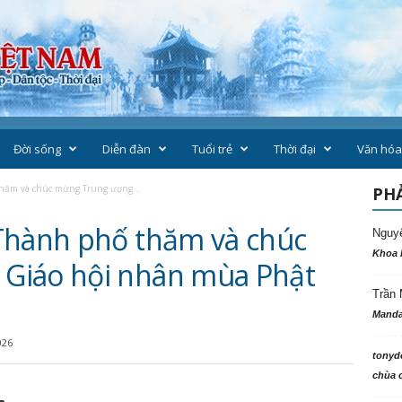
Đời sống
Diễn đàn
Tuổi trẻ
Thời đại
Văn hóa
hăm và chúc mừng Trung ương...
PHẢ
Thành phố thăm và chúc
Nguy
Khoa 
Giáo hội nhân mùa Phật
Trần 
Manda
026
tonyd
chùa c