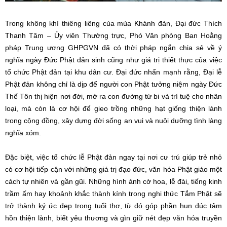
Trong không khí thiêng liêng của mùa Khánh đản, Đại đức Thích
Thanh Tâm – Ủy viên Thường trực, Phó Văn phòng Ban Hoằng
pháp Trung ương GHPGVN đã có thời pháp ngắn chia sẻ về ý
nghĩa ngày Đức Phật đản sinh cũng như giá trị thiết thực của việc
tổ chức Phật đản tại khu dân cư. Đại đức nhấn mạnh rằng, Đại lễ
Phật đản không chỉ là dịp để người con Phật tưởng niệm ngày Đức
Thế Tôn thị hiện nơi đời, mở ra con đường từ bi và trí tuệ cho nhân
loại, mà còn là cơ hội để gieo trồng những hạt giống thiện lành
trong cộng đồng, xây dựng đời sống an vui và nuôi dưỡng tình làng
nghĩa xóm.
Đặc biệt, việc tổ chức lễ Phật đản ngay tại nơi cư trú giúp trẻ nhỏ
có cơ hội tiếp cận với những giá trị đạo đức, văn hóa Phật giáo một
cách tự nhiên và gần gũi. Những hình ảnh cờ hoa, lễ đài, tiếng kinh
trầm ấm hay khoảnh khắc thành kính trong nghi thức Tắm Phật sẽ
trở thành ký ức đẹp trong tuổi thơ, từ đó góp phần hun đúc tâm
hồn thiện lành, biết yêu thương và gìn giữ nét đẹp văn hóa truyền