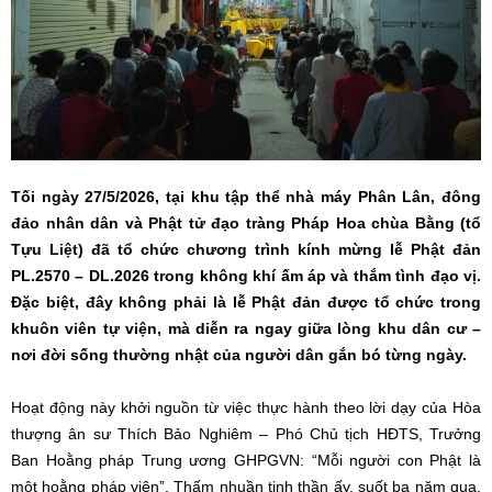
Tối ngày 27/5/2026, tại khu tập thể nhà máy Phân Lân, đông
đảo nhân dân và Phật tử đạo tràng Pháp Hoa chùa Bằng (tổ
Tựu Liệt) đã tổ chức chương trình kính mừng lễ Phật đản
PL.2570 – DL.2026 trong không khí ấm áp và thắm tình đạo vị.
Đặc biệt, đây không phải là lễ Phật đản được tổ chức trong
khuôn viên tự viện, mà diễn ra ngay giữa lòng khu dân cư –
nơi đời sống thường nhật của người dân gắn bó từng ngày.
Hoạt động này khởi nguồn từ việc thực hành theo lời dạy của Hòa
thượng ân sư Thích Bảo Nghiêm – Phó Chủ tịch HĐTS, Trưởng
Ban Hoằng pháp Trung ương GHPGVN: “Mỗi người con Phật là
một hoằng pháp viên”. Thấm nhuần tinh thần ấy, suốt ba năm qua,