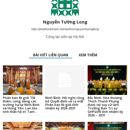
Nguyễn Tường Long
http://phattuvietnam.net/author/nguyentuonglong
Cộng tác viên tại Hà Nội
BÀI VIẾT LIÊN QUAN
XEM THÊM
Phân ban Ni giới TW
Ninh Bình: Hội nghị công
Bắc Ninh: Hòa thượng
thăm, cúng dàng các
bố Quyết định và ra mắt
Thích Thanh Phụng
trường hạ tại Ninh Bình
Phân ban Ni giới tỉnh
được tái suy cử làm
và Hưng Yên: Lan tỏa
nhiệm kỳ 2026-2031
Trưởng Ban Trị sự
tinh thần hộ trì Tam...
GHPGVN tỉnh nhiệm kỳ
2026 – 2031