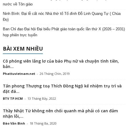
nước về Tôn giáo
Ninh Bình: Đại lễ cất nóc Nhà thờ tổ Tổ đình Đỗ Linh Quang Tự ( Chùa
Đọ)
Ban Chỉ đạo Đại hội Đại biểu Phật giáo toàn quốc lần thứ X (2026 – 2031)
họp phiên trực tuyến
BÀI XEM NHIỀU
Cô phóng viên lẳng lơ của báo Phụ nữ và chuyện tình tiền,
bản...
Phattuvietnam.net
-
26 Tháng Chín, 2019
Tấn phong Thượng toạ Thích Đồng Ngộ kế nhiệm trụ trì và
đặt đá...
BTV TP.HCM
-
13 Tháng Bảy, 2022
Thầy Nhật Từ không nên chối quanh mà phải có can đảm
nhận lỗi,...
Đào Văn Bình
-
18 Tháng Ba, 2020