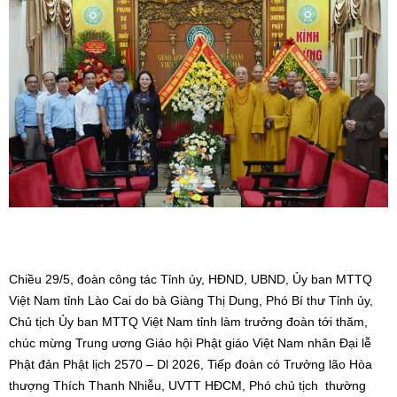
Chiều 29/5, đoàn công tác Tỉnh ủy, HĐND, UBND, Ủy ban MTTQ
Việt Nam tỉnh Lào Cai do bà Giàng Thị Dung, Phó Bí thư Tỉnh ủy,
Chủ tịch Ủy ban MTTQ Việt Nam tỉnh làm trưởng đoàn tới thăm,
chúc mừng Trung ương Giáo hội Phật giáo Việt Nam nhân Đại lễ
Phật đản Phật lịch 2570 – Dl 2026, Tiếp đoàn có Trưởng lão Hòa
thượng Thích Thanh Nhiễu, UVTT HĐCM, Phó chủ tịch thường