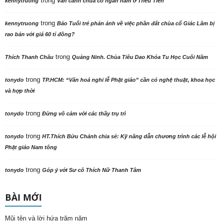
trong
kennytruong
Vãn cảnh chùa cổ ngàn năm ở Triều Tiên
trong
kennytruong
Báo Tuổi trẻ phản ảnh về việc phần đất chùa cổ Giác Lâm bị
rao bán với giá 60 tỉ đồng?
trong
Thích Thanh Châu
Quảng Ninh. Chùa Tiêu Dao Khóa Tu Học Cuối Năm
trong
tonydo
TP.HCM: “Văn hoá nghi lễ Phật giáo” cần có nghệ thuật, khoa học
và hợp thời
trong
tonydo
Đừng vô cảm với các thầy trụ trì
trong
tonydo
HT.Thích Bửu Chánh chia sẻ: Kỹ năng dẫn chương trình các lễ hội
Phật giáo Nam tông
trong
tonydo
Góp ý với Sư cô Thích Nữ Thanh Tâm
BÀI MỚI
Mũi tên và lời hứa trăm năm