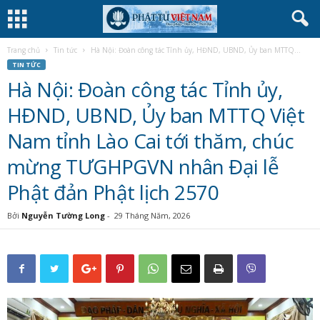
Trang chủ
Tin tức
Hà Nội: Đoàn công tác Tỉnh ủy, HĐND, UBND, Ủy ban MTTQ...
TIN TỨC
Hà Nội: Đoàn công tác Tỉnh ủy,
HĐND, UBND, Ủy ban MTTQ Việt
Nam tỉnh Lào Cai tới thăm, chúc
mừng TƯGHPGVN nhân Đại lễ
Phật đản Phật lịch 2570
Bởi
Nguyễn Tường Long
-
29 Tháng Năm, 2026