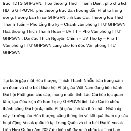
trực HĐTS GHPGVN; Hòa thượng Thích Thanh Điện , phó chủ tịch
HĐTS GHPGVN, phó thường trực Ban hướng dẫn Phật tử trung
ương,Trưởng ban trị sự GHPGVN tỉnh Lao Cai; Thượng toạ Thích
Thanh Tuấn – Phó tổng thư ký – Chánh văn phòng I TƯ GHPGVN;
Hoà thượng Thích Thanh Huân – UV TT – Phó Văn phòng I TƯ
GHPGVN ; Đại đức Thích Nguyên Chính – UV Thư ký – Phó TT
Văn phòng I TƯ GHPGVN cùng chư tôn đức Văn phòng I TƯ
GHPGVN.
Tại buổi gặp mặt Hòa thượng Thích Thanh Nhiễu trân trọng cảm
ơn đoàn và cho biết Giáo hội Phật giáo Việt Nam đang tiến hành
Đại hội Phật giáo các cấp; mong muốn tỉnh Lào Cai tiếp tục quan
tâm, tạo điều kiện để Ban Trị sự GHPGVN tỉnh Lào Cai tổ chức
thành công Đại hội đại biểu Phật giáo tỉnh lần thứ nhất. Nhân dịp
này, Trưởng lão Hòa thượng cũng thông tin về kết quả tham dự các
hoạt động Vesak quốc tế tại Trung Quốc và cho biết Đại lễ Vesak
Liên Hợp Quốc năm 2027 dự kiến sẽ được tổ chức tại Thái Lan.