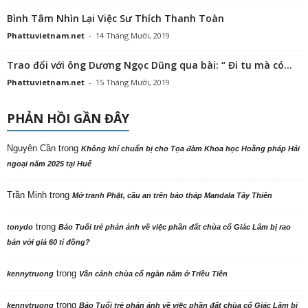
Bình Tâm Nhìn Lại Việc Sư Thích Thanh Toàn
Phattuvietnam.net
-
14 Tháng Mười, 2019
Trao đổi với ông Dương Ngọc Dũng qua bài: “ Đi tu mà có...
Phattuvietnam.net
-
15 Tháng Mười, 2019
PHẢN HỒI GẦN ĐÂY
Nguyên Cần
trong
Không khí chuẩn bị cho Tọa đàm Khoa học Hoằng pháp Hải
ngoại năm 2025 tại Huế
Trần Minh
trong
Mở tranh Phật, cầu an trên bảo tháp Mandala Tây Thiên
trong
tonydo
Báo Tuổi trẻ phản ảnh về việc phần đất chùa cổ Giác Lâm bị rao
bán với giá 60 tỉ đồng?
trong
kennytruong
Vãn cảnh chùa cổ ngàn năm ở Triều Tiên
trong
kennytruong
Báo Tuổi trẻ phản ảnh về việc phần đất chùa cổ Giác Lâm bị