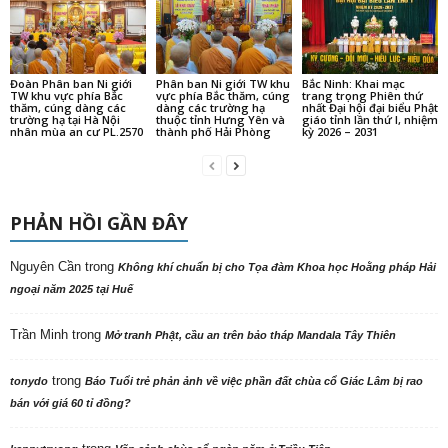
Đoàn Phân ban Ni giới
Phân ban Ni giới TW khu
Bắc Ninh: Khai mạc
TW khu vực phía Bắc
vực phía Bắc thăm, cúng
trang trọng Phiên thứ
thăm, cúng dàng các
dàng các trường hạ
nhất Đại hội đại biểu Phật
trường hạ tại Hà Nội
thuộc tỉnh Hưng Yên và
giáo tỉnh lần thứ I, nhiệm
nhân mùa an cư PL.2570
thành phố Hải Phòng
kỳ 2026 – 2031
PHẢN HỒI GẦN ĐÂY
Nguyên Cần
trong
Không khí chuẩn bị cho Tọa đàm Khoa học Hoằng pháp Hải
ngoại năm 2025 tại Huế
Trần Minh
trong
Mở tranh Phật, cầu an trên bảo tháp Mandala Tây Thiên
trong
tonydo
Báo Tuổi trẻ phản ảnh về việc phần đất chùa cổ Giác Lâm bị rao
bán với giá 60 tỉ đồng?