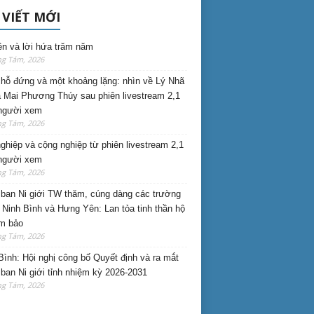
 VIẾT MỚI
ên và lời hứa trăm năm
ng Tám, 2026
hỗ đứng và một khoảng lặng: nhìn về Lý Nhã
 Mai Phương Thúy sau phiên livestream 2,1
 người xem
ng Tám, 2026
nghiệp và cộng nghiệp từ phiên livestream 2,1
 người xem
ng Tám, 2026
ban Ni giới TW thăm, cúng dàng các trường
i Ninh Bình và Hưng Yên: Lan tỏa tinh thần hộ
am bảo
ng Tám, 2026
Bình: Hội nghị công bố Quyết định và ra mắt
ban Ni giới tỉnh nhiệm kỳ 2026-2031
ng Tám, 2026