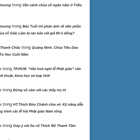
trong
truong
Vãn cảnh chùa cổ ngàn năm ở Triều
trong
truong
Báo Tuổi trẻ phản ảnh về việc phần
ùa cổ Giác Lâm bị rao bán với giá 60 tỉ đồng?
trong
 Thanh Châu
Quảng Ninh. Chùa Tiêu Dao
Tu Học Cuối Năm
trong
o
TP.HCM: “Văn hoá nghi lễ Phật giáo” cần
ệ thuật, khoa học và hợp thời
trong
o
Đừng vô cảm với các thầy trụ trì
trong
o
HT.Thích Bửu Chánh chia sẻ: Kỹ năng dẫn
 trình các lễ hội Phật giáo Nam tông
trong
o
Góp ý với Sư cô Thích Nữ Thanh Tâm