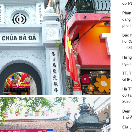
cư P
Phân 
dàng 
phố H
Bắc N
hội đ
– 203
Hưng 
ngành
TT. T
GHPGV
Hà Tĩ
cử tâ
2026-
Đêm l
Thế 
Gia L