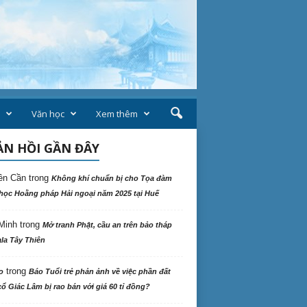
Văn học
Xem thêm
N HỒI GẦN ĐÂY
ên Cần
trong
Không khí chuẩn bị cho Tọa đàm
học Hoằng pháp Hải ngoại năm 2025 tại Huế
Minh
trong
Mở tranh Phật, cầu an trên bảo tháp
la Tây Thiên
trong
o
Báo Tuổi trẻ phản ảnh về việc phần đất
ổ Giác Lâm bị rao bán với giá 60 tỉ đồng?