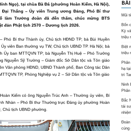
BÀI
ính Ngọ), tại chùa Bà Đá (phường Hoàn Kiếm, Hà Nội),
 Đại Thắng – Ủy viên Trung ương Đảng, Phó Bí thư
Mũi t
hố làm Trưởng đoàn đã đến thăm, chúc mừng BTS
Bốn c
t đản Phật lịch 2570 – Dương lịch 2026.
Kỳ và
triệu
– Phó Bí thư Thành ủy, Chủ tịch HĐND TP; bà Bùi Huyền
Ủy viên Ban thường vụ TW, Chủ tịch UBND TP. Hà Nội; bà
Biệt 
triệu
tịch Ủy ban MTTQVN TP; bà Nguyễn Thị Huệ – Phó Trưởng
ng Nguyễn Sỹ Trường – Giám đốc Sở Dân tộc và Tôn giáo
Phân 
viên Văn phòng HĐND, UBND Thành phố, Ban Công tác Dân
hạ tạ
 MTTQVN TP, Phòng Nghiệp vụ 2 – Sở Dân tộc và Tôn giáo
trì T
Ninh 
Phân 
Hoàn Kiếm có ông Nguyễn Trúc Anh – Thường ủy viên, Bí
Bắc N
nh Nhàn – Phó Bí thư Thường trực Đảng ủy phường Hoàn
tái s
hư, Chủ tịch UBND phường.
nhiệm
Đoàn 
cúng 