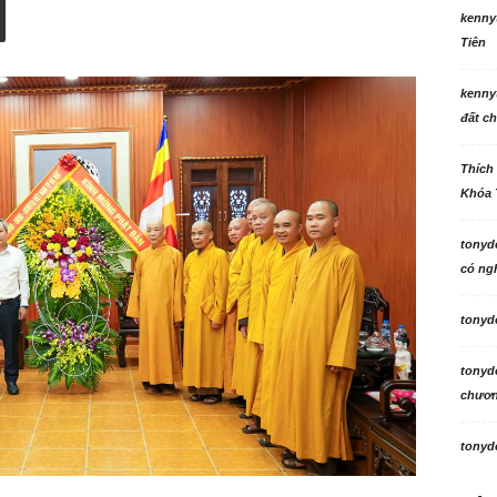
kenny
Tiên
kenny
đất ch
Thích
Khóa 
tonyd
có ngh
tonyd
tonyd
chương
tonyd