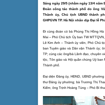
Sáng ngày 29/5 (nhằm ngày 13/4 năm B
Đoàn công tác thành phố do ông Vũ
Thành ủy, Chủ tịch UBND thành p
GHPGVN TP. Hà Nội nhân dịp Đại lễ Phậ
Đi cùng đoàn có bà Phùng Thị Hồng Hà 
Mai – Phó Chủ tịch Ủy ban TW MTTQVN, 
Lê Kim Anh – Thành ủy viên, Phó Chủ 
ban Tuyên giáo và Dân vận Thành ủy; ô
TP; cùng các ông/bà Lãnh đạo, chuyên 
tộc, Tôn giáo và Hội quần chúng Uỷ ban
Thành phố.
Đại diện Đảng ủy, HĐND, UBND phường 
thư Đảng ủy phường;
bà Trương Thị Tha
Kiếm
; ông Trịnh Hoàng Tùng – Phó Bí t