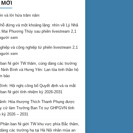
 MỚI
ên và lời hứa trăm năm
hỗ đứng và một khoảng lặng: nhìn về Lý Nhã
 Mai Phương Thúy sau phiên livestream 2,1
 người xem
nghiệp và cộng nghiệp từ phiên livestream 2,1
 người xem
ban Ni giới TW thăm, cúng dàng các trường
i Ninh Bình và Hưng Yên: Lan tỏa tinh thần hộ
am bảo
Bình: Hội nghị công bố Quyết định và ra mắt
ban Ni giới tỉnh nhiệm kỳ 2026-2031
inh: Hòa thượng Thích Thanh Phụng được
uy cử làm Trưởng Ban Trị sự GHPGVN tỉnh
 kỳ 2026 – 2031
Phân ban Ni giới TW khu vực phía Bắc thăm,
dàng các trường hạ tại Hà Nội nhân mùa an