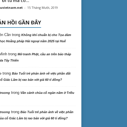
“ Đi tu mà có...
uvietnam.net
-
15 Tháng Mười, 2019
N HỒI GẦN ĐÂY
ên Cần
trong
Không khí chuẩn bị cho Tọa đàm
học Hoằng pháp Hải ngoại năm 2025 tại Huế
Minh
trong
Mở tranh Phật, cầu an trên bảo tháp
la Tây Thiên
trong
o
Báo Tuổi trẻ phản ảnh về việc phần đất
ổ Giác Lâm bị rao bán với giá 60 tỉ đồng?
trong
truong
Vãn cảnh chùa cổ ngàn năm ở Triều
trong
truong
Báo Tuổi trẻ phản ảnh về việc phần
ùa cổ Giác Lâm bị rao bán với giá 60 tỉ đồng?