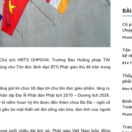
BÀI
Cô p
chuy
Phatt
Tấn 
kế n
 Chủ tịch HĐTS GHPGVN, Trưởng Ban Hoằng pháp TW,
BTV 
ng chư Tôn đức lãnh đạo BTS Phật giáo thủ đô trân trọng
Thầy
phải
hắng
gửi lời chúc tốt đẹp tới chư tôn đức giáo phẩm, tăng ni,
Đào V
hân dịp Đại lễ Phật đản Phật lịch 2570 – Dương lịch 2026.
Bình
 tỏ niềm hoan hỷ khi được đến thăm chùa Bà Đá – ngôi cổ
Toà
i gắn bó mật thiết với đời sống văn hóa, tâm linh của người
Phatt
Trao
ng suốt chiều dài lịch sử, Phật giáo Việt Nam luôn đồng