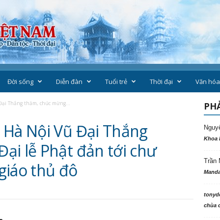
Đời sống
Diễn đàn
Tuổi trẻ
Thời đại
Văn hóa
Đại Thắng thăm, chúc mừng...
PHẢ
 Hà Nội Vũ Đại Thắng
Nguy
Khoa 
ại lễ Phật đản tới chư
Trần 
giáo thủ đô
Manda
tonyd
chùa c