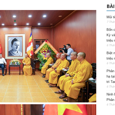
BÀI
Mũi t
7 Thá
Bốn c
Kỳ và
triệu
6 Thá
Biệt 
triệu
6 Thá
Phân 
hạ tạ
trì T
6 Thá
Ninh 
Phân 
6 Thá