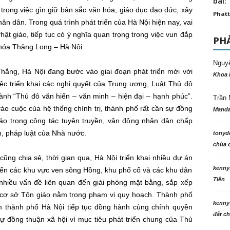
bài: 
trong việc gìn giữ bản sắc văn hóa, giáo dục đạo đức, xây
Phatt
n dân. Trong quá trình phát triển của Hà Nội hiện nay, vai
Phật giáo, tiếp tục có ý nghĩa quan trọng trong việc vun đắp
PHẢ
n hóa Thăng Long – Hà Nội.
Nguy
ắng, Hà Nội đang bước vào giai đoạn phát triển mới với
Khoa 
iệc triển khai các nghị quyết của Trung ương, Luật Thủ đô
ành “Thủ đô văn hiến – văn minh – hiện đại – hạnh phúc”.
Trần 
ào cuộc của hệ thống chính trị, thành phố rất cần sự đồng
Manda
áo trong công tác tuyên truyền, vận động nhân dân chấp
h, pháp luật của Nhà nước.
tonyd
chùa c
ng chia sẻ, thời gian qua, Hà Nội triển khai nhiều dự án
kenny
 triển các khu vực ven sông Hồng, khu phố cổ và các khu dân
Tiên
 nhiều vấn đề liên quan đến giải phóng mặt bằng, sắp xếp
g cơ sở Tôn giáo nằm trong phạm vi quy hoạch. Thành phố
kenny
 thành phố Hà Nội tiếp tục đồng hành cùng chính quyền
đất ch
ự đồng thuận xã hội vì mục tiêu phát triển chung của Thủ