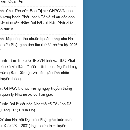
i viện Quan Âm
nh: Chư Tôn đức Ban Trị sự GHPGVN tỉnh
hương bạch Phật, bạch Tổ và tri ân các anh
liệt sĩ trước thềm Đại hội đại biểu Phật giáo
lần thứ V
nh: Mọi công tác chuẩn bị sẵn sàng cho Đại
ại biểu Phật giáo tỉnh lần thứ V, nhiệm kỳ 2026
1
Bình: Ban Trị sự GHPGVN tỉnh và BĐD Phật
Liên xã Vụ Bản, Ý Yên, Bình Lục, Nghĩa Hưng
mừng Ban Dân tộc và Tôn giáo tỉnh nhân
truyền thống
i: GHPGVN chúc mừng ngày truyền thống
 quản lý Nhà nước về Tôn giáo
Bình: Đại lễ cất nóc Nhà thờ tổ Tổ đình Đỗ
Quang Tự ( Chùa Đọ)
hỉ đạo Đại hội Đại biểu Phật giáo toàn quốc
hứ X (2026 – 2031) họp phiên trực tuyến