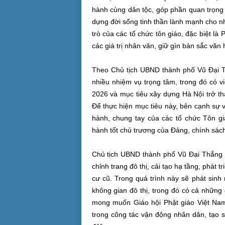
hành cùng dân tộc, góp phần quan trọng 
dựng đời sống tinh thần lành mạnh cho nhâ
trò của các tổ chức tôn giáo, đặc biệt là 
các giá trị nhân văn, giữ gìn bản sắc vă
Theo Chủ tịch UBND thành phố Vũ Đại Th
nhiều nhiệm vụ trọng tâm, trong đó có v
2026 và mục tiêu xây dựng Hà Nội trở th
Để thực hiện mục tiêu này, bên cạnh sự v
hành, chung tay của các tổ chức Tôn gi
hành tốt chủ trương của Đảng, chính sác
Chủ tịch UBND thành phố Vũ Đại Thắng cũ
chỉnh trang đô thị, cải tạo hạ tầng, phát
cư cũ. Trong quá trình này sẽ phát sinh
không gian đô t
hị, trong đó có cả nhữn
mong muốn Giáo hội Phật giáo Việt Nam
trong công tác vận động nhân dân, tạo s