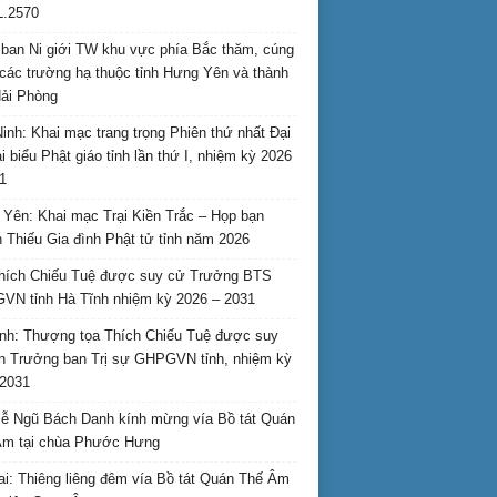
L.2570
ban Ni giới TW khu vực phía Bắc thăm, cúng
các trường hạ thuộc tỉnh Hưng Yên và thành
ải Phòng
inh: Khai mạc trang trọng Phiên thứ nhất Đại
ại biểu Phật giáo tỉnh lần thứ I, nhiệm kỳ 2026
1
Yên: Khai mạc Trại Kiền Trắc – Họp bạn
 Thiếu Gia đình Phật tử tỉnh năm 2026
hích Chiếu Tuệ được suy cử Trưởng BTS
N tỉnh Hà Tĩnh nhiệm kỳ 2026 – 2031
nh: Thượng tọa Thích Chiếu Tuệ được suy
n Trưởng ban Trị sự GHPGVN tỉnh, nhiệm kỳ
2031
ễ Ngũ Bách Danh kính mừng vía Bồ tát Quán
Âm tại chùa Phước Hưng
ai: Thiêng liêng đêm vía Bồ tát Quán Thế Âm