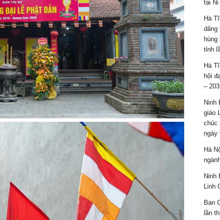
tại N
Hà Tĩ
dâng 
hùng 
tỉnh 
Hà Tĩ
hội đ
– 203
Ninh 
giáo 
chúc 
ngày 
Hà Nộ
ngành
Ninh 
Linh 
Ban C
lần t