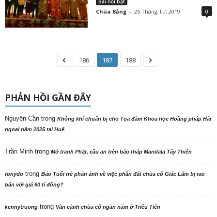
Bài nổi bật
Chùa Bằng
-
26 Tháng Tư, 2019
0
186
187
188
PHẢN HỒI GẦN ĐÂY
Nguyên Cần
trong
Không khí chuẩn bị cho Tọa đàm Khoa học Hoằng pháp Hải
ngoại năm 2025 tại Huế
Trần Minh
trong
Mở tranh Phật, cầu an trên bảo tháp Mandala Tây Thiên
trong
tonydo
Báo Tuổi trẻ phản ảnh về việc phần đất chùa cổ Giác Lâm bị rao
bán với giá 60 tỉ đồng?
trong
kennytruong
Vãn cảnh chùa cổ ngàn năm ở Triều Tiên