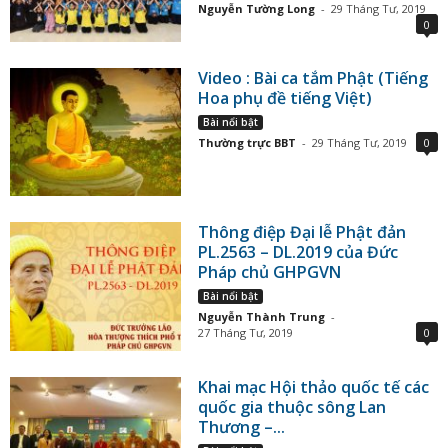
Nguyễn Tường Long
-
29 Tháng Tư, 2019
0
Video : Bài ca tắm Phật (Tiếng
Hoa phụ đề tiếng Việt)
Bài nổi bật
Thường trực BBT
-
29 Tháng Tư, 2019
0
Thông điệp Đại lễ Phật đản
PL.2563 – DL.2019 của Đức
Pháp chủ GHPGVN
Bài nổi bật
Nguyễn Thành Trung
-
27 Tháng Tư, 2019
0
Khai mạc Hội thảo quốc tế các
quốc gia thuộc sông Lan
Thương –...