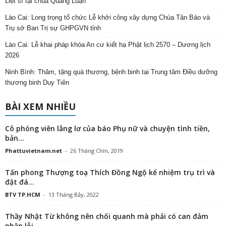
Liệt sĩ tại chùa Quảng Luận
Lào Cai: Long trọng tổ chức Lễ khởi công xây dựng Chùa Tân Bảo và
Trụ sở Ban Trị sự GHPGVN tỉnh
Lào Cai: Lễ khai pháp khóa An cư kiết hạ Phật lịch 2570 – Dương lịch
2026
Ninh Bình: Thăm, tặng quà thương, bệnh binh tại Trung tâm Điều dưỡng
thương binh Duy Tiên
BÀI XEM NHIỀU
Cô phóng viên lẳng lơ của báo Phụ nữ và chuyện tình tiền,
bản...
Phattuvietnam.net
-
26 Tháng Chín, 2019
Tấn phong Thượng toạ Thích Đồng Ngộ kế nhiệm trụ trì và
đặt đá...
BTV TP.HCM
-
13 Tháng Bảy, 2022
Thầy Nhật Từ không nên chối quanh mà phải có can đảm
nhận lỗi,...