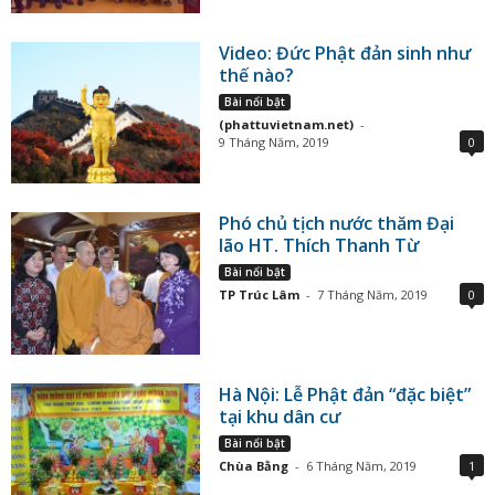
Video: Đức Phật đản sinh như
thế nào?
Bài nổi bật
(phattuvietnam.net)
-
9 Tháng Năm, 2019
0
Phó chủ tịch nước thăm Đại
lão HT. Thích Thanh Từ
Bài nổi bật
TP Trúc Lâm
-
7 Tháng Năm, 2019
0
Hà Nội: Lễ Phật đản “đặc biệt”
tại khu dân cư
Bài nổi bật
Chùa Bằng
-
6 Tháng Năm, 2019
1