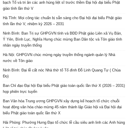
bạch Tổ và tri ân các anh hùng liệt sĩ trước thềm Đại hội đại biểu Phật
giáo tỉnh lần thứ V
Hà Tĩnh: Mọi công tác chuẩn bị sẵn sàng cho Đại hội đại biểu Phật giáo
tỉnh lần thứ V, nhiệm kỳ 2026 – 2031
Ninh Bình: Ban Trị sự GHPGVN tỉnh và BĐD Phật giáo Liên xã Vụ Bản,
Ý Yên, Bình Lục, Nghĩa Hưng chúc mừng Ban Dân tộc và Tôn giáo tỉnh
nhân ngày truyền thống
Hà Nội: GHPGVN chúc mừng ngày truyền thống ngành quản lý Nhà
nước về Tôn giáo
Ninh Bình: Đại lễ cất nóc Nhà thờ tổ Tổ đình Đỗ Linh Quang Tự ( Chùa
Đọ)
Ban Chỉ đạo Đại hội Đại biểu Phật giáo toàn quốc lần thứ X (2026 – 2031)
họp phiên trực tuyến
Ban Văn hóa Trung ương GHPGVN xây dựng kế hoạch tổ chức chuỗi
hoạt động văn hóa chào mừng 45 năm thành lập Giáo hội và Đại hội đại
biểu Phật giáo toàn quốc lần thứ X
Hải Phòng: Phường Hưng Đạo tổ chức lễ cầu siêu anh linh các Anh hùng