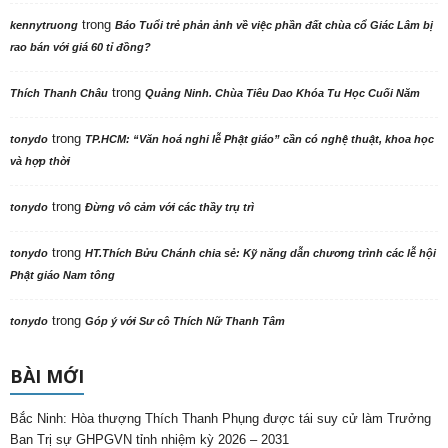
trong
kennytruong
Báo Tuổi trẻ phản ảnh về việc phần đất chùa cổ Giác Lâm bị
rao bán với giá 60 tỉ đồng?
trong
Thích Thanh Châu
Quảng Ninh. Chùa Tiêu Dao Khóa Tu Học Cuối Năm
trong
tonydo
TP.HCM: “Văn hoá nghi lễ Phật giáo” cần có nghệ thuật, khoa học
và hợp thời
trong
tonydo
Đừng vô cảm với các thầy trụ trì
trong
tonydo
HT.Thích Bửu Chánh chia sẻ: Kỹ năng dẫn chương trình các lễ hội
Phật giáo Nam tông
trong
tonydo
Góp ý với Sư cô Thích Nữ Thanh Tâm
BÀI MỚI
Bắc Ninh: Hòa thượng Thích Thanh Phụng được tái suy cử làm Trưởng
Ban Trị sự GHPGVN tỉnh nhiệm kỳ 2026 – 2031