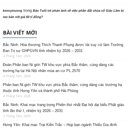
trong
kennytruong
Báo Tuổi trẻ phản ảnh về việc phần đất chùa cổ Giác Lâm bị
rao bán với giá 60 tỉ đồng?
BÀI VIẾT MỚI
Bắc Ninh: Hòa thượng Thích Thanh Phụng được tái suy cử làm Trưởng
Ban Trị sự GHPGVN tỉnh nhiệm kỳ 2026 – 2031
4 Tháng Tám, 2026
Đoàn Phân ban Ni giới TW khu vực phía Bắc thăm, cúng dàng các
trường hạ tại Hà Nội nhân mùa an cư PL.2570
4 Tháng Tám, 2026
Phân ban Ni giới TW khu vực phía Bắc thăm, cúng dàng các trường hạ
thuộc tỉnh Hưng Yên và thành phố Hải Phòng
4 Tháng Tám, 2026
Bắc Ninh: Khai mạc trang trọng Phiên thứ nhất Đại hội đại biểu Phật giáo
tỉnh lần thứ I, nhiệm kỳ 2026 – 2031
3 Tháng Tám, 2026
Hưng Yên: Khai mạc Trại Kiền Trắc – Họp bạn ngành Thiếu Gia đình