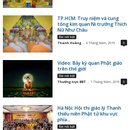
TP.HCM: Truy niệm và cung
tống kim quan Ni trưởng Thích
Nữ Như Châu
Bài nổi bật
Thanh Hoàng
-
6 Tháng Năm, 2019
0
Video: Bảy kỳ quan Phật giáo
trên thế giới
Bài nổi bật
Thường trực BBT
-
1 Tháng Năm, 2019
0
Hà Nội: Hội thi giáo lý Thanh
thiếu niên Phật tử khu vực
phía...
Bài nổi bật