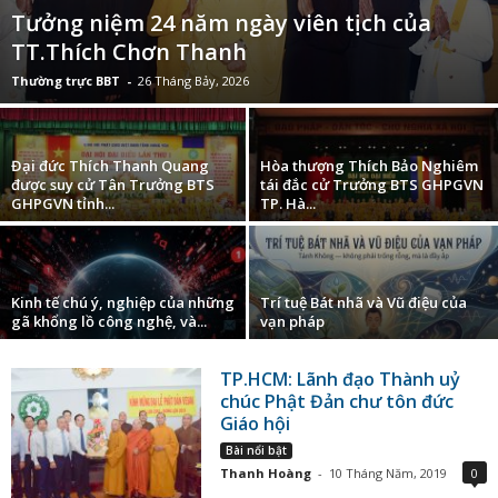
Tưởng niệm 24 năm ngày viên tịch của
TT.Thích Chơn Thanh
Thường trực BBT
-
26 Tháng Bảy, 2026
Đại đức Thích Thanh Quang
Hòa thượng Thích Bảo Nghiêm
được suy cử Tân Trưởng BTS
tái đắc cử Trưởng BTS GHPGVN
GHPGVN tỉnh...
TP. Hà...
Kinh tế chú ý, nghiệp của những
Trí tuệ Bát nhã và Vũ điệu của
gã khổng lồ công nghệ, và...
vạn pháp
TP.HCM: Lãnh đạo Thành uỷ
chúc Phật Đản chư tôn đức
Giáo hội
Bài nổi bật
Thanh Hoàng
-
10 Tháng Năm, 2019
0