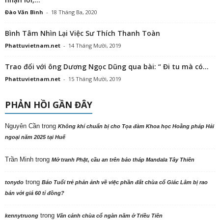
Đào Văn Bình
-
18 Tháng Ba, 2020
Bình Tâm Nhìn Lại Việc Sư Thích Thanh Toàn
Phattuvietnam.net
-
14 Tháng Mười, 2019
Trao đổi với ông Dương Ngọc Dũng qua bài: “ Đi tu mà có...
Phattuvietnam.net
-
15 Tháng Mười, 2019
PHẢN HỒI GẦN ĐÂY
Nguyên Cần
trong
Không khí chuẩn bị cho Tọa đàm Khoa học Hoằng pháp Hải
ngoại năm 2025 tại Huế
Trần Minh
trong
Mở tranh Phật, cầu an trên bảo tháp Mandala Tây Thiên
trong
tonydo
Báo Tuổi trẻ phản ảnh về việc phần đất chùa cổ Giác Lâm bị rao
bán với giá 60 tỉ đồng?
trong
kennytruong
Vãn cảnh chùa cổ ngàn năm ở Triều Tiên