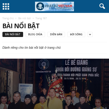
Trang chủ
Bài nổi bật
Trang 187
BÀI NỔI BẬT
BÀI NỔI BẬT
BLOG CHÙA
DIỄN ĐÀN
ĐỜI SỐNG
Dành riêng cho tin bài nồi bật ở trang chủ