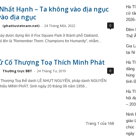
Hà Tĩ
Nhất Hạnh – Ta không vào địa ngục
cử tâ
 vào địa ngục
2026-
0
(phattuvietnam.net)
-
24 Tháng Một, 2022
Đêm l
ày được dựng lên ở Fox Square Park ở thành phố Oakland,
Thế 
 có tên là "Remember Them: Champions for Humanity", nhằm...
Gia L
tại N
sử Cố Thượng Toạ Thích Minh Phát
Hà Tĩ
dâng 
0
Thường trực BBT
-
24 Tháng Tư, 2019
hùng 
ế Thượng Toạ thế danh LÊ NHỰT NGUYÊN, pháp danh NGUYÊN
tỉnh 
hiệu MINH PHÁT. Sinh ngày 20 tháng 06 năm 1956...
Hà Tĩ
hội đ
– 203
Ninh 
giáo 
Trang 1 của 168
chúc 
ngày 