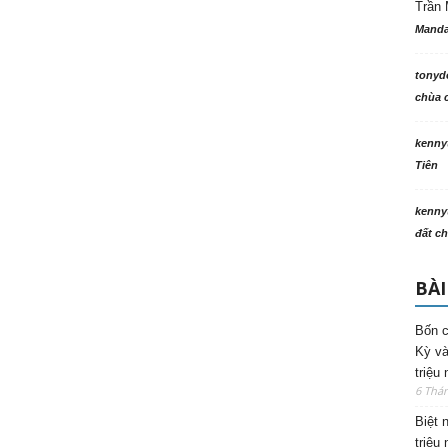
Trần 
Manda
tonyd
chùa c
kenny
Tiên
kenny
đất ch
BÀI
Bốn c
Kỳ và
triệu
6 Thá
Biệt 
triệu