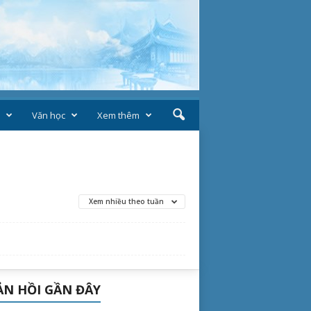
Văn học
Xem thêm
Xem nhiều theo tuần
N HỒI GẦN ĐÂY