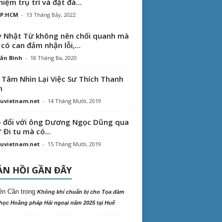
hiệm trụ trì và đặt đá...
TP.HCM
-
13 Tháng Bảy, 2022
 Nhật Từ không nên chối quanh mà
 có can đảm nhận lỗi,...
ăn Bình
-
18 Tháng Ba, 2020
 Tâm Nhìn Lại Việc Sư Thích Thanh
n
uvietnam.net
-
14 Tháng Mười, 2019
 đổi với ông Dương Ngọc Dũng qua
“ Đi tu mà có...
uvietnam.net
-
15 Tháng Mười, 2019
N HỒI GẦN ĐÂY
ên Cần
trong
Không khí chuẩn bị cho Tọa đàm
học Hoằng pháp Hải ngoại năm 2025 tại Huế