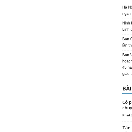
Hà Nộ
ngành
Ninh 
Linh 
Ban C
lần t
Ban 
hoạch
45 nă
giáo 
BÀI
Cô p
chuy
Phatt
Tấn 