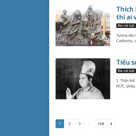
Thích 
thì ai
Bài nổi bật
Tượng đài n
California,
Tiểu 
Bài nổi bật
1. Thân th
ĐỨC, pháp 
...
1
2
3
168