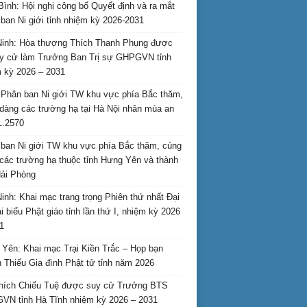
Bình: Hội nghị công bố Quyết định và ra mắt
ban Ni giới tỉnh nhiệm kỳ 2026-2031
inh: Hòa thượng Thích Thanh Phụng được
uy cử làm Trưởng Ban Trị sự GHPGVN tỉnh
 kỳ 2026 – 2031
Phân ban Ni giới TW khu vực phía Bắc thăm,
dàng các trường hạ tại Hà Nội nhân mùa an
L.2570
ban Ni giới TW khu vực phía Bắc thăm, cúng
các trường hạ thuộc tỉnh Hưng Yên và thành
ải Phòng
inh: Khai mạc trang trọng Phiên thứ nhất Đại
ại biểu Phật giáo tỉnh lần thứ I, nhiệm kỳ 2026
1
Yên: Khai mạc Trại Kiền Trắc – Họp bạn
 Thiếu Gia đình Phật tử tỉnh năm 2026
hích Chiếu Tuệ được suy cử Trưởng BTS
N tỉnh Hà Tĩnh nhiệm kỳ 2026 – 2031