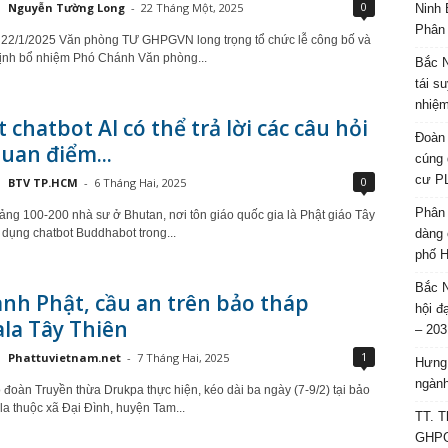
0
Nguyễn Tường Long
-
22 Tháng Một, 2025
Ninh 
Phân 
 22/1/2025 Văn phòng TƯ GHPGVN long trọng tổ chức lễ công bố và
định bổ nhiệm Phó Chánh Văn phòng...
Bắc N
tái s
nhiệm
 chatbot AI có thể trả lời các câu hỏi
Đoàn 
uan điểm...
cúng 
cư P
0
BTV TP.HCM
-
6 Tháng Hai, 2025
Phân 
ng 100-200 nhà sư ở Bhutan, nơi tôn giáo quốc gia là Phật giáo Tây
 dụng chatbot Buddhabot trong...
dàng 
phố H
Bắc N
nh Phật, cầu an trên bảo tháp
hội đ
la Tây Thiên
– 203
1
Phattuvietnam.net
-
7 Tháng Hai, 2025
Hưng 
ngành
 đoàn Truyền thừa Drukpa thực hiện, kéo dài ba ngày (7-9/2) tại bảo
a thuộc xã Đại Đình, huyện Tam...
TT. T
GHPGV