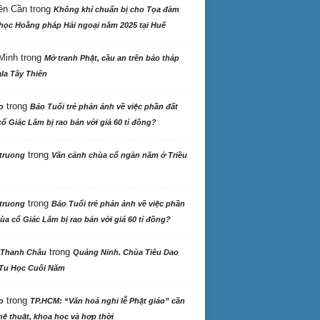
ên Cần
trong
Không khí chuẩn bị cho Tọa đàm
học Hoằng pháp Hải ngoại năm 2025 tại Huế
Minh
trong
Mở tranh Phật, cầu an trên bảo tháp
la Tây Thiên
trong
o
Báo Tuổi trẻ phản ảnh về việc phần đất
ổ Giác Lâm bị rao bán với giá 60 tỉ đồng?
trong
truong
Vãn cảnh chùa cổ ngàn năm ở Triều
trong
truong
Báo Tuổi trẻ phản ảnh về việc phần
ùa cổ Giác Lâm bị rao bán với giá 60 tỉ đồng?
trong
 Thanh Châu
Quảng Ninh. Chùa Tiêu Dao
Tu Học Cuối Năm
trong
o
TP.HCM: “Văn hoá nghi lễ Phật giáo” cần
ệ thuật, khoa học và hợp thời