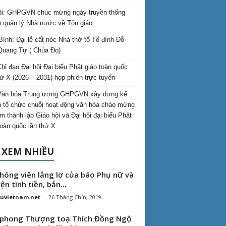
i: GHPGVN chúc mừng ngày truyền thống
 quản lý Nhà nước về Tôn giáo
Bình: Đại lễ cất nóc Nhà thờ tổ Tổ đình Đỗ
Quang Tự ( Chùa Đọ)
hỉ đạo Đại hội Đại biểu Phật giáo toàn quốc
hứ X (2026 – 2031) họp phiên trực tuyến
Văn hóa Trung ương GHPGVN xây dựng kế
 tổ chức chuỗi hoạt động văn hóa chào mừng
m thành lập Giáo hội và Đại hội đại biểu Phật
toàn quốc lần thứ X
 XEM NHIỀU
hóng viên lẳng lơ của báo Phụ nữ và
ện tình tiền, bản...
uvietnam.net
-
26 Tháng Chín, 2019
phong Thượng toạ Thích Đồng Ngộ