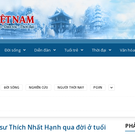
Đời sống
Diễn đàn
Tuổi trẻ
Thời đại
Văn hóa
ĐỜI SỐNG
NGHIÊN CỨU
NGƯỜI THỜI NAY
PGVN
PHẢ
sư Thích Nhất Hạnh qua đời ở tuổi