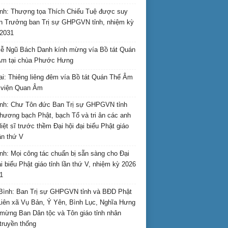
nh: Thượng tọa Thích Chiếu Tuệ được suy
n Trưởng ban Trị sự GHPGVN tỉnh, nhiệm kỳ
2031
ễ Ngũ Bách Danh kính mừng vía Bồ tát Quán
Âm tại chùa Phước Hưng
ai: Thiêng liêng đêm vía Bồ tát Quán Thế Âm
i viện Quan Âm
nh: Chư Tôn đức Ban Trị sự GHPGVN tỉnh
hương bạch Phật, bạch Tổ và tri ân các anh
liệt sĩ trước thềm Đại hội đại biểu Phật giáo
lần thứ V
nh: Mọi công tác chuẩn bị sẵn sàng cho Đại
ại biểu Phật giáo tỉnh lần thứ V, nhiệm kỳ 2026
1
Bình: Ban Trị sự GHPGVN tỉnh và BĐD Phật
Liên xã Vụ Bản, Ý Yên, Bình Lục, Nghĩa Hưng
mừng Ban Dân tộc và Tôn giáo tỉnh nhân
truyền thống