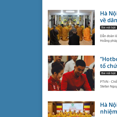
Hà Nội
về dân
Bài nổi bật
Dẫn đoàn l
Hoằng pháp
“Hotb
tổ chứ
Bài nổi bật
PTVN - Chiề
Stefan Nguy
Hà Nội
nhiệm