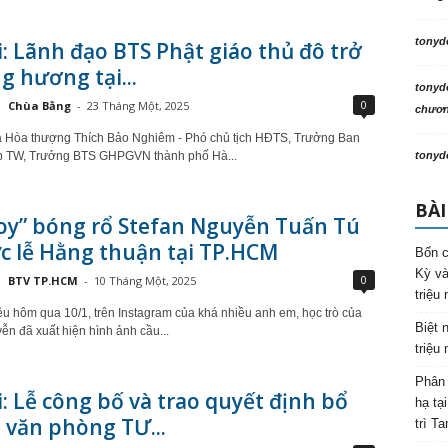
tonyd
: Lãnh đạo BTS Phật giáo thủ đô trở
g hương tại...
tonyd
0
Chùa Bằng
-
23 Tháng Một, 2025
chương
à Hòa thượng Thích Bảo Nghiêm - Phó chủ tịch HĐTS, Trưởng Ban
 TW, Trưởng BTS GHPGVN thành phố Hà...
tonyd
BÀI
oy” bóng rổ Stefan Nguyễn Tuấn Tú
c lễ Hằng thuận tại TP.HCM
Bốn c
Kỳ và
0
BTV TP.HCM
-
10 Tháng Một, 2025
triệu
u hôm qua 10/1, trên Instagram của khá nhiều anh em, học trò của
Biệt 
ễn đã xuất hiện hình ảnh cầu...
triệu
Phân 
: Lễ công bố và trao quyết định bổ
hạ tạ
 văn phòng TƯ...
trì T