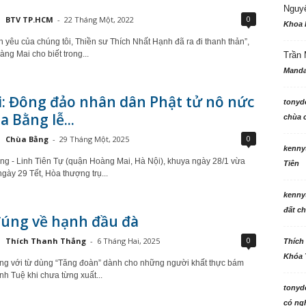
Nguy
0
BTV TP.HCM
-
22 Tháng Một, 2022
Khoa 
h yêu của chúng tôi, Thiền sư Thích Nhất Hạnh đã ra đi thanh thản”,
ng Mai cho biết trong...
Trần 
Manda
i: Đông đảo nhân dân Phật tử nô nức
tonyd
a Bằng lễ...
chùa c
0
Chùa Bằng
-
29 Tháng Một, 2025
kenny
ng - Linh Tiên Tự (quận Hoàng Mai, Hà Nội), khuya ngày 28/1 vừa
Tiên
gày 29 Tết, Hòa thượng trụ...
kenny
đất ch
đúng về hạnh đầu đà
0
Thích Thanh Thắng
-
6 Tháng Hai, 2025
Thích
Khóa 
ứng với từ dùng “Tăng đoàn” dành cho những người khất thực bám
nh Tuệ khi chưa từng xuất...
tonyd
có ngh