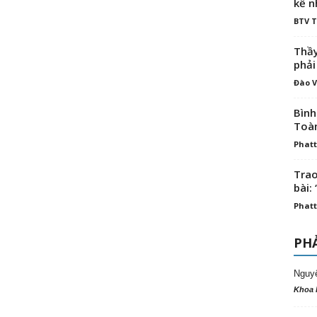
kế n
BTV 
Thầy
phải
Đào V
Bình
Toà
Phatt
Trao
bài: 
Phatt
PHẢ
Nguy
Khoa 