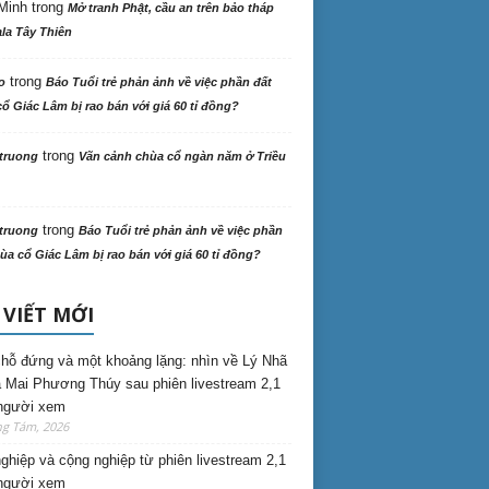
Minh
trong
Mở tranh Phật, cầu an trên bảo tháp
la Tây Thiên
trong
o
Báo Tuổi trẻ phản ảnh về việc phần đất
ổ Giác Lâm bị rao bán với giá 60 tỉ đồng?
trong
truong
Vãn cảnh chùa cổ ngàn năm ở Triều
trong
truong
Báo Tuổi trẻ phản ảnh về việc phần
ùa cổ Giác Lâm bị rao bán với giá 60 tỉ đồng?
 VIẾT MỚI
hỗ đứng và một khoảng lặng: nhìn về Lý Nhã
 Mai Phương Thúy sau phiên livestream 2,1
 người xem
ng Tám, 2026
nghiệp và cộng nghiệp từ phiên livestream 2,1
 người xem