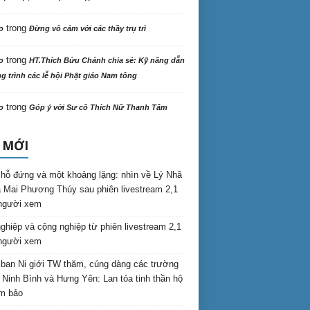
trong
o
Đừng vô cảm với các thầy trụ trì
trong
o
HT.Thích Bửu Chánh chia sẻ: Kỹ năng dẫn
 trình các lễ hội Phật giáo Nam tông
trong
o
Góp ý với Sư cô Thích Nữ Thanh Tâm
 MỚI
hỗ đứng và một khoảng lặng: nhìn về Lý Nhã
 Mai Phương Thúy sau phiên livestream 2,1
 người xem
nghiệp và cộng nghiệp từ phiên livestream 2,1
 người xem
ban Ni giới TW thăm, cúng dàng các trường
i Ninh Bình và Hưng Yên: Lan tỏa tinh thần hộ
am bảo