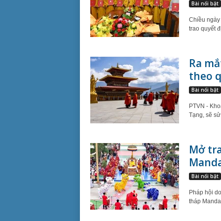
Bài nổi bật
Chiều ngày
trao quyết 
Ra mắt
theo q
Bài nổi bật
PTVN - Khoả
Tạng, sẽ sử
Mở tra
Manda
Bài nổi bật
Pháp hội do
tháp Mandal