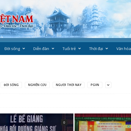
Đời sống
Diễn đàn
Tuổi trẻ
Thời đại
Văn hóa
ĐỜI SỐNG
NGHIÊN CỨU
NGƯỜI THỜI NAY
PGVN
0