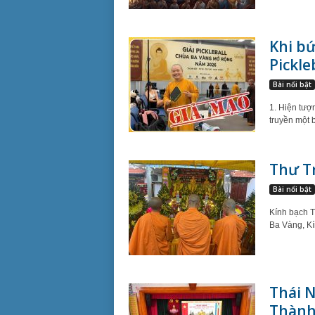
Khi bứ
Pickle
Bài nổi bật
1. Hiện tượ
truyền một 
Thư Tr
Bài nổi bật
Kính bạch T
Ba Vàng, Kí
Thái 
Thành