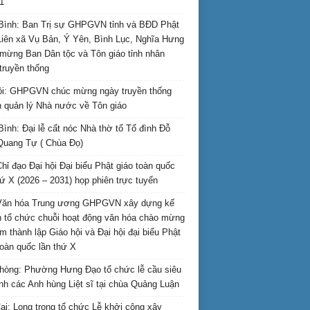
1
Bình: Ban Trị sự GHPGVN tỉnh và BĐD Phật
Liên xã Vụ Bản, Ý Yên, Bình Lục, Nghĩa Hưng
mừng Ban Dân tộc và Tôn giáo tỉnh nhân
truyền thống
i: GHPGVN chúc mừng ngày truyền thống
 quản lý Nhà nước về Tôn giáo
Bình: Đại lễ cất nóc Nhà thờ tổ Tổ đình Đỗ
Quang Tự ( Chùa Đọ)
hỉ đạo Đại hội Đại biểu Phật giáo toàn quốc
hứ X (2026 – 2031) họp phiên trực tuyến
Văn hóa Trung ương GHPGVN xây dựng kế
 tổ chức chuỗi hoạt động văn hóa chào mừng
m thành lập Giáo hội và Đại hội đại biểu Phật
toàn quốc lần thứ X
hòng: Phường Hưng Đạo tổ chức lễ cầu siêu
inh các Anh hùng Liệt sĩ tại chùa Quảng Luận
ai: Long trọng tổ chức Lễ khởi công xây