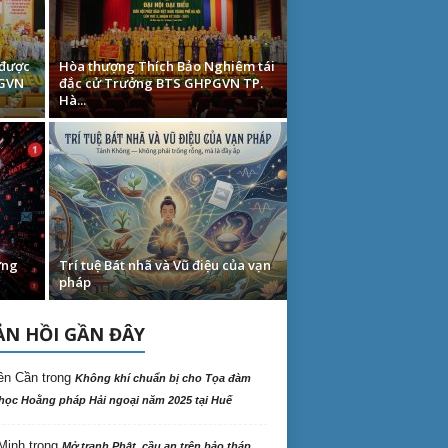
 được
Hòa thượng Thích Bảo Nghiêm tái
PGVN
đắc cử Trưởng BTS GHPGVN TP.
Hà...
ững
Trí tuệ Bát nhã và Vũ điệu của vạn
pháp
N HỒI GẦN ĐÂY
ên Cần
trong
Không khí chuẩn bị cho Tọa đàm
học Hoằng pháp Hải ngoại năm 2025 tại Huế
Minh
trong
Mở tranh Phật, cầu an trên bảo tháp