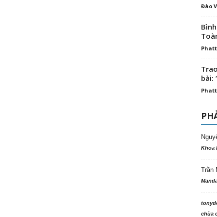
Đào V
Bình
Toà
Phatt
Trao
bài: 
Phatt
PHẢ
Nguy
Khoa 
Trần 
Manda
tonyd
chùa c