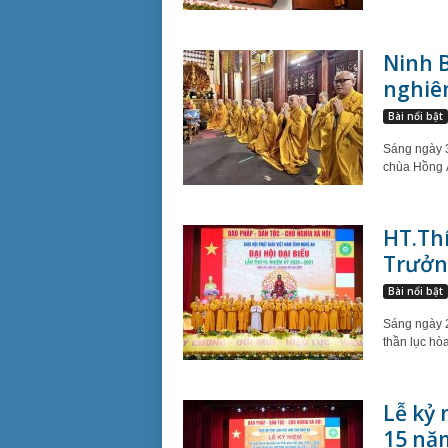
Ninh 
nghiêm
Bài nổi bật
Sáng ngày 3
chùa Hồng 
HT.Thí
Trưởn
Bài nổi bật
Sáng ngày 2
thần lục hòa
Lễ kỷ
15 nă