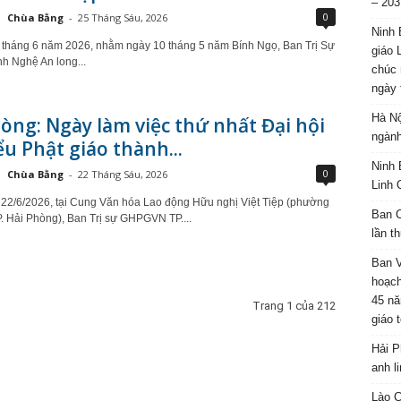
– 203
0
Chùa Bằng
-
25 Tháng Sáu, 2026
Ninh 
 tháng 6 năm 2026, nhằm ngày 10 tháng 5 năm Bính Ngọ, Ban Trị Sự
giáo 
nh Nghệ An long...
chúc 
ngày 
Hà Nộ
òng: Ngày làm việc thứ nhất Đại hội
ngành
ểu Phật giáo thành...
Ninh 
0
Chùa Bằng
-
22 Tháng Sáu, 2026
Linh 
22/6/2026, tại Cung Văn hóa Lao động Hữu nghị Việt Tiệp (phường
Ban C
P. Hải Phòng), Ban Trị sự GHPGVN TP....
lần t
Ban 
hoạch
45 nă
Trang 1 của 212
giáo 
Hải P
anh l
Lào C