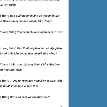
la Tây Thiên
trong
o
Báo Tuổi trẻ phản ảnh về việc phần đất
ổ Giác Lâm bị rao bán với giá 60 tỉ đồng?
trong
truong
Vãn cảnh chùa cổ ngàn năm ở Triều
trong
truong
Báo Tuổi trẻ phản ảnh về việc phần
ùa cổ Giác Lâm bị rao bán với giá 60 tỉ đồng?
trong
 Thanh Châu
Quảng Ninh. Chùa Tiêu Dao
Tu Học Cuối Năm
trong
o
TP.HCM: “Văn hoá nghi lễ Phật giáo” cần
ệ thuật, khoa học và hợp thời
trong
o
Đừng vô cảm với các thầy trụ trì