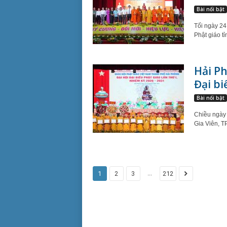
Bài nổi bật
Tối ngày 24
Phật giáo tỉ
Hải Ph
Đại bi
Bài nổi bật
Chiều ngày 
Gia Viên, T
...
1
2
3
212