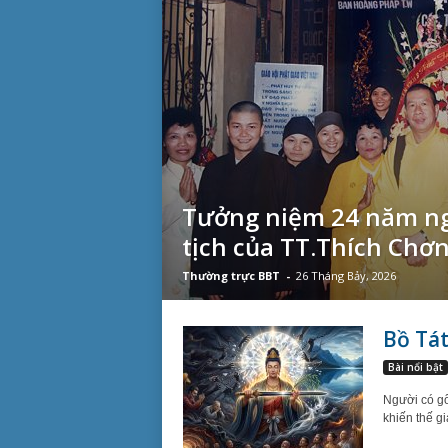
Tưởng niệm 24 năm ng
tịch của TT.Thích Chơ
Thường trực BBT
-
26 Tháng Bảy, 2026
Bồ Tá
Bài nổi bật
Người có gố
khiến thế gi