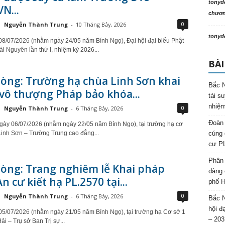
tonyd
N...
chương
0
Nguyễn Thành Trung
-
10 Tháng Bảy, 2026
tonyd
8/07/2026 (nhằm ngày 24/05 năm Bính Ngọ), Đại hội đại biểu Phật
ái Nguyên lần thứ I, nhiệm kỳ 2026...
BÀI
òng: Trường hạ chùa Linh Sơn khai
Bắc N
vô thượng Pháp bảo khóa...
tái s
nhiệm
0
Nguyễn Thành Trung
-
6 Tháng Bảy, 2026
Đoàn 
gày 06/07/2026 (nhằm ngày 22/05 năm Bính Ngọ), tại trường hạ cơ
cúng 
Linh Sơn – Trường Trung cao đẳng...
cư P
Phân 
òng: Trang nghiêm lễ Khai pháp
dàng 
n cư kiết hạ PL.2570 tại...
phố H
0
Nguyễn Thành Trung
-
6 Tháng Bảy, 2026
Bắc N
hội đ
5/07/2026 (nhằm ngày 21/05 năm Bính Ngọ), tại trường hạ Cơ sở 1
– 203
i – Trụ sở Ban Trị sự...