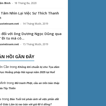
ăn Bình
-
18 Tháng Ba, 2020
 Tâm Nhìn Lại Việc Sư Thích Thanh
n
uvietnam.net
-
14 Tháng Mười, 2019
 đổi với ông Dương Ngọc Dũng qua
“ Đi tu mà có...
uvietnam.net
-
15 Tháng Mười, 2019
N HỒI GẦN ĐÂY
ên Cần
trong
Không khí chuẩn bị cho Tọa đàm
học Hoằng pháp Hải ngoại năm 2025 tại Huế
Minh
trong
Mở tranh Phật, cầu an trên bảo tháp
la Tây Thiên
trong
o
Báo Tuổi trẻ phản ảnh về việc phần đất
ổ Giác Lâm bị rao bán với giá 60 tỉ đồng?