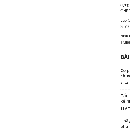
dựng 
GHPG
Lào C
2570 
Ninh 
Trung
BÀI
Cô p
chuy
Phatt
Tấn 
kế n
BTV 
Thầy
phải