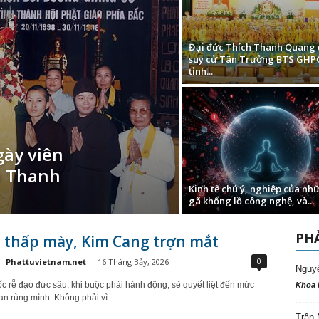
Đại đức Thích Thanh Quang
suy cử Tân Trưởng BTS GH
tỉnh...
ày viên
n Thanh
Kinh tế chú ý, nghiệp của nh
gã khổng lồ công nghệ, và...
PHẢ
t thấp mày, Kim Cang trợn mắt
0
Phattuvietnam.net
-
16 Tháng Bảy, 2026
Nguy
c rễ đạo đức sâu, khi buộc phải hành động, sẽ quyết liệt đến mức
Khoa 
an rùng mình. Không phải vì...
Trần 