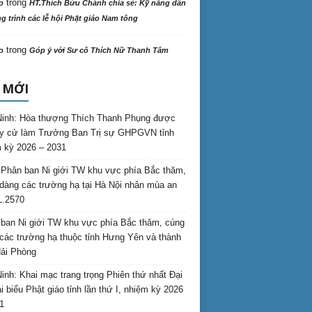
trong
o
HT.Thích Bửu Chánh chia sẻ: Kỹ năng dẫn
 trình các lễ hội Phật giáo Nam tông
trong
o
Góp ý với Sư cô Thích Nữ Thanh Tâm
 MỚI
inh: Hòa thượng Thích Thanh Phụng được
uy cử làm Trưởng Ban Trị sự GHPGVN tỉnh
 kỳ 2026 – 2031
Phân ban Ni giới TW khu vực phía Bắc thăm,
dàng các trường hạ tại Hà Nội nhân mùa an
L.2570
ban Ni giới TW khu vực phía Bắc thăm, cúng
các trường hạ thuộc tỉnh Hưng Yên và thành
ải Phòng
inh: Khai mạc trang trọng Phiên thứ nhất Đại
ại biểu Phật giáo tỉnh lần thứ I, nhiệm kỳ 2026
1