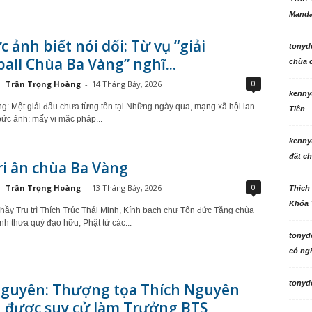
Manda
c ảnh biết nói dối: Từ vụ “giải
tonyd
ball Chùa Ba Vàng” nghĩ...
chùa c
0
Trần Trọng Hoàng
-
14 Tháng Bảy, 2026
kenny
ng: Một giải đấu chưa từng tồn tại Những ngày qua, mạng xã hội lan
Tiên
bức ảnh: mấy vị mặc pháp...
kenny
đất ch
i ân chùa Ba Vàng
0
Trần Trọng Hoàng
-
13 Tháng Bảy, 2026
Thích
Khóa 
hầy Trụ trì Thích Trúc Thái Minh, Kính bạch chư Tôn đức Tăng chùa
nh thưa quý đạo hữu, Phật tử các...
tonyd
có ngh
tonyd
Nguyên: Thượng tọa Thích Nguyên
 được suy cử làm Trưởng BTS