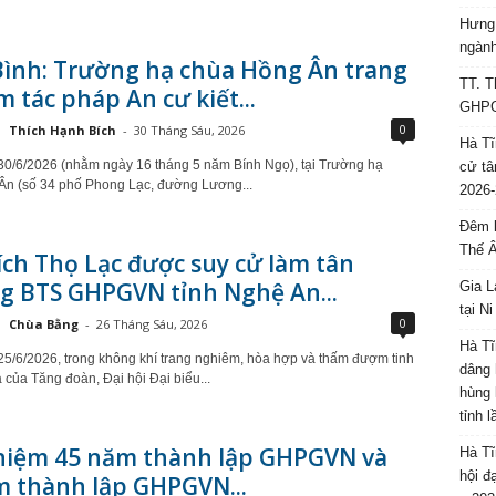
Hưng 
ngành
Bình: Trường hạ chùa Hồng Ân trang
TT. T
 tác pháp An cư kiết...
GHPGV
0
Thích Hạnh Bích
-
30 Tháng Sáu, 2026
Hà Tĩ
0/6/2026 (nhằm ngày 16 tháng 5 năm Bính Ngọ), tại Trường hạ
cử tâ
Ân (số 34 phố Phong Lạc, đường Lương...
2026-
Đêm l
Thế 
ch Thọ Lạc được suy cử làm tân
g BTS GHPGVN tỉnh Nghệ An...
Gia L
tại N
0
Chùa Bằng
-
26 Tháng Sáu, 2026
Hà Tĩ
5/6/2026, trong không khí trang nghiêm, hòa hợp và thấm đượm tinh
dâng 
 của Tăng đoàn, Đại hội Đại biểu...
hùng 
tỉnh 
 niệm 45 năm thành lập GHPGVN và
Hà Tĩ
hội đ
m thành lập GHPGVN...