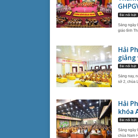
GHPGV
Bài nổi bật
Sáng ngày 0
giáo tỉnh Th
Hải Ph
giảng 
Bài nổi bật
Sáng nay, n
sở 2, chùa 
Hải Ph
khóa A
Bài nổi bật
Sáng ngày 0
chùa Nam Hả