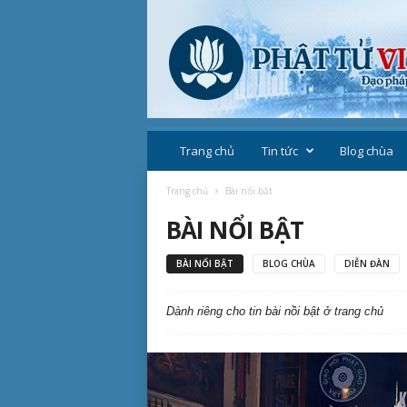
P
h
Trang chủ
Tin tức
Blog chùa
ậ
t
Trang chủ
Bài nổi bật
g
BÀI NỔI BẬT
i
á
o
BÀI NỔI BẬT
BLOG CHÙA
DIỄN ĐÀN
V
i
Dành riêng cho tin bài nồi bật ở trang chủ
ệ
t
N
a
m