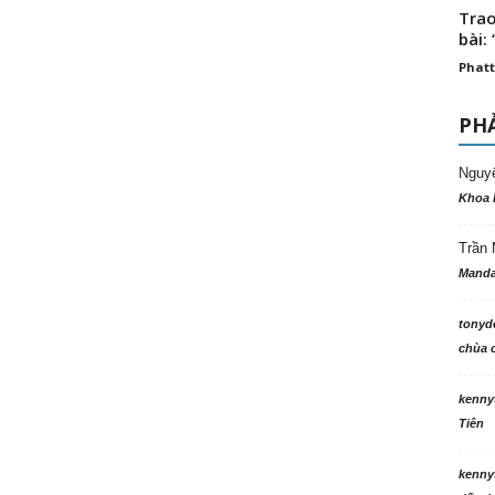
Trao
bài: 
Phatt
PHẢ
Nguy
Khoa 
Trần 
Manda
tonyd
chùa c
kenny
Tiên
kenny