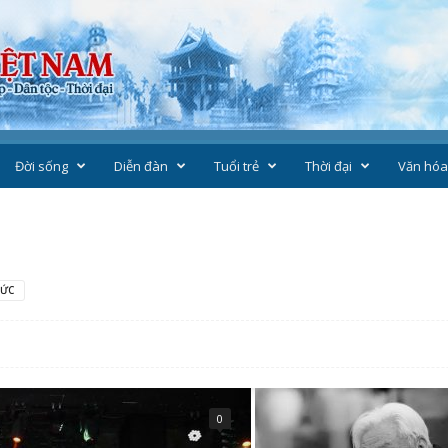
Đời sống
Diễn đàn
Tuổi trẻ
Thời đại
Văn hóa
HỨC
0