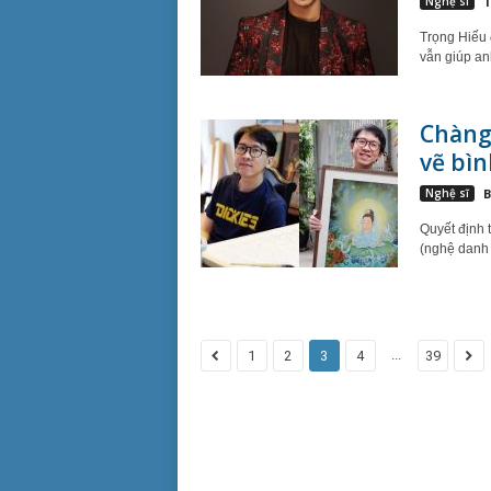
Nghệ sĩ
T
Trọng Hiếu 
vẫn giúp an
Chàng 
vẽ bìn
Nghệ sĩ
B
Quyết định t
(nghệ danh l
...
1
2
3
4
39