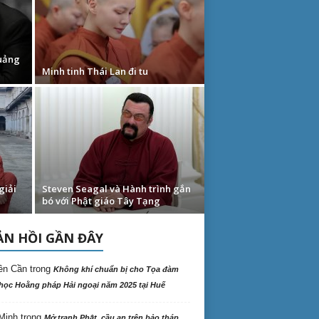
Quảng
Minh tinh Thái Lan đi tu
giải
Steven Seagal và Hành trình gắn
bó với Phật giáo Tây Tạng
N HỒI GẦN ĐÂY
ên Cần
trong
Không khí chuẩn bị cho Tọa đàm
học Hoằng pháp Hải ngoại năm 2025 tại Huế
Minh
trong
Mở tranh Phật, cầu an trên bảo tháp