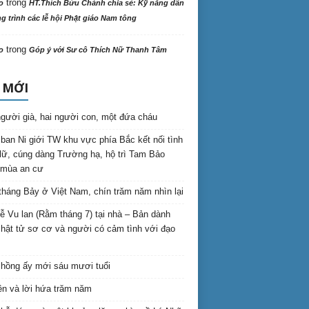
trong
o
HT.Thích Bửu Chánh chia sẻ: Kỹ năng dẫn
 trình các lễ hội Phật giáo Nam tông
trong
o
Góp ý với Sư cô Thích Nữ Thanh Tâm
 MỚI
gười già, hai người con, một đứa cháu
ban Ni giới TW khu vực phía Bắc kết nối tình
lữ, cúng dàng Trường hạ, hộ trì Tam Bảo
 mùa an cư
háng Bảy ở Việt Nam, chín trăm năm nhìn lại
lễ Vu lan (Rằm tháng 7) tại nhà – Bản dành
hật tử sơ cơ và người có cảm tình với đạo
hồng ấy mới sáu mươi tuổi
ên và lời hứa trăm năm