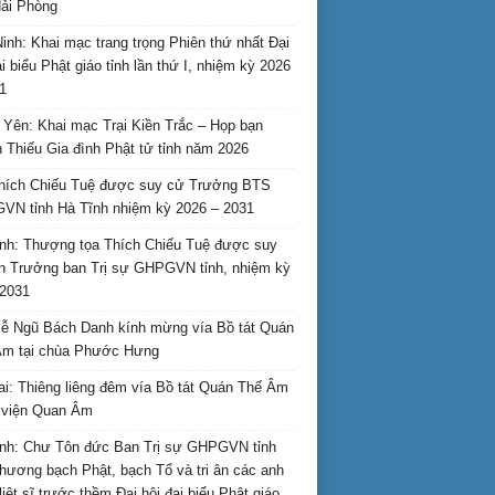
ải Phòng
inh: Khai mạc trang trọng Phiên thứ nhất Đại
ại biểu Phật giáo tỉnh lần thứ I, nhiệm kỳ 2026
1
Yên: Khai mạc Trại Kiền Trắc – Họp bạn
 Thiếu Gia đình Phật tử tỉnh năm 2026
hích Chiếu Tuệ được suy cử Trưởng BTS
N tỉnh Hà Tĩnh nhiệm kỳ 2026 – 2031
nh: Thượng tọa Thích Chiếu Tuệ được suy
n Trưởng ban Trị sự GHPGVN tỉnh, nhiệm kỳ
2031
ễ Ngũ Bách Danh kính mừng vía Bồ tát Quán
Âm tại chùa Phước Hưng
ai: Thiêng liêng đêm vía Bồ tát Quán Thế Âm
i viện Quan Âm
nh: Chư Tôn đức Ban Trị sự GHPGVN tỉnh
hương bạch Phật, bạch Tổ và tri ân các anh
liệt sĩ trước thềm Đại hội đại biểu Phật giáo