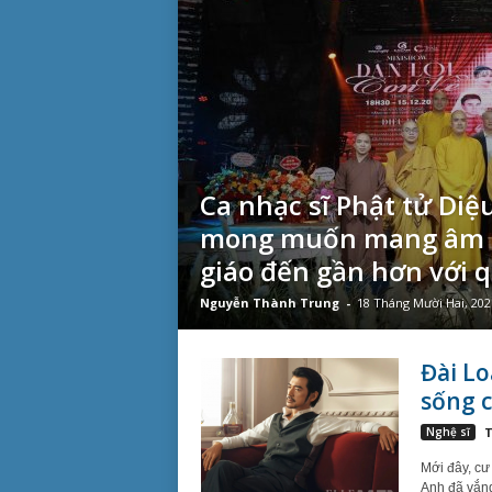
Ca nhạc sĩ Phật tử Diệ
mong muốn mang âm 
giáo đến gần hơn với q
Nguyễn Thành Trung
-
18 Tháng Mười Hai, 202
Đài Lo
sống c
Nghệ sĩ
T
Mới đây, cư
Anh đã vắng