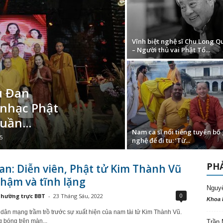
Vĩnh biệt nghệ sĩ Chu Long 
– Người thủ vai Phật Tổ...
u Đan
nhạc Phật
uần...
Nam ca sĩ nổi tiếng tuyên bố 
5
nghệ để đi tu: ‘Từ...
PHẢ
an: Diễn viên, Phật tử Kim Thành Vũ
hậm và tĩnh lặng
Nguy
0
hường trực BBT
-
23 Tháng Sáu, 2022
Khoa 
 dân mạng trầm trồ trước sự xuất hiện của nam tài tử Kim Thành Vũ.
 bóng trên màn...
Trần 