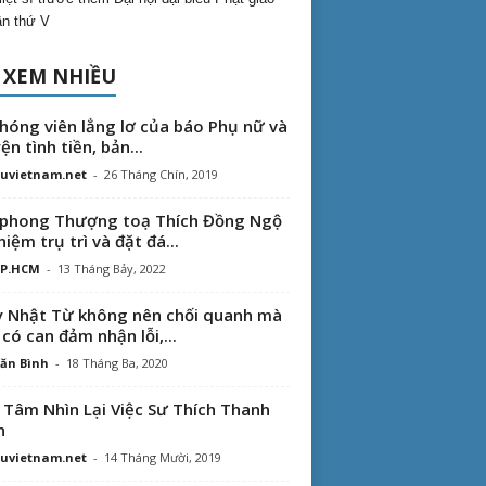
lần thứ V
 XEM NHIỀU
hóng viên lẳng lơ của báo Phụ nữ và
ện tình tiền, bản...
uvietnam.net
-
26 Tháng Chín, 2019
phong Thượng toạ Thích Đồng Ngộ
hiệm trụ trì và đặt đá...
TP.HCM
-
13 Tháng Bảy, 2022
 Nhật Từ không nên chối quanh mà
 có can đảm nhận lỗi,...
ăn Bình
-
18 Tháng Ba, 2020
 Tâm Nhìn Lại Việc Sư Thích Thanh
n
uvietnam.net
-
14 Tháng Mười, 2019