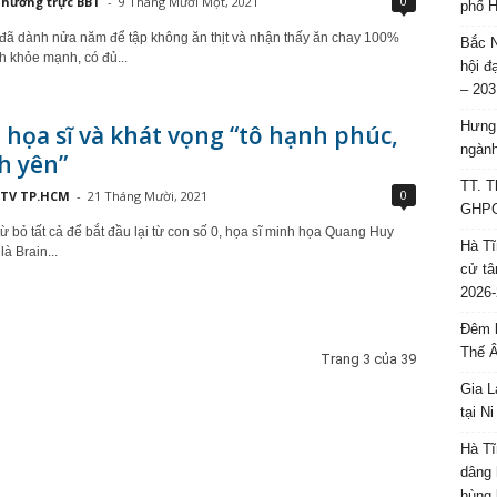
0
hường trực BBT
-
9 Tháng Mười Một, 2021
phố H
đã dành nửa năm để tập không ăn thịt và nhận thấy ăn chay 100%
Bắc N
h khỏe mạnh, có đủ...
hội đ
– 203
Hưng 
họa sĩ và khát vọng “tô hạnh phúc,
ngành
h yên”
TT. T
0
TV TP.HCM
-
21 Tháng Mười, 2021
GHPGV
ừ bỏ tất cả để bắt đầu lại từ con số 0, họa sĩ minh họa Quang Huy
Hà Tĩ
à Brain...
cử tâ
2026-
Đêm l
Thế 
Trang 3 của 39
Gia L
tại N
Hà Tĩ
dâng 
hùng 