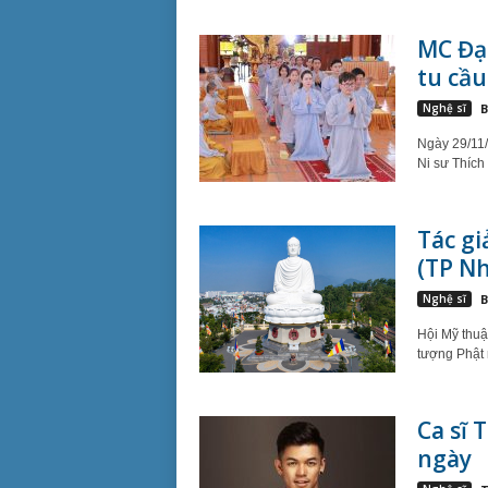
MC Đại
tu cầu
Nghệ sĩ
B
Ngày 29/11/
Ni sư Thích 
Tác gi
(TP Nh
Nghệ sĩ
B
Hội Mỹ thuậ
tượng Phật n
Ca sĩ 
ngày