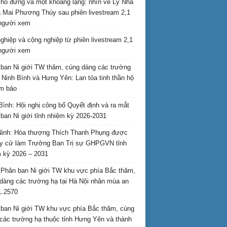
hỗ đứng và một khoảng lặng: nhìn về Lý Nhã
 Mai Phương Thúy sau phiên livestream 2,1
 người xem
nghiệp và cộng nghiệp từ phiên livestream 2,1
 người xem
ban Ni giới TW thăm, cúng dàng các trường
i Ninh Bình và Hưng Yên: Lan tỏa tinh thần hộ
am bảo
Bình: Hội nghị công bố Quyết định và ra mắt
ban Ni giới tỉnh nhiệm kỳ 2026-2031
inh: Hòa thượng Thích Thanh Phụng được
uy cử làm Trưởng Ban Trị sự GHPGVN tỉnh
 kỳ 2026 – 2031
Phân ban Ni giới TW khu vực phía Bắc thăm,
dàng các trường hạ tại Hà Nội nhân mùa an
L.2570
ban Ni giới TW khu vực phía Bắc thăm, cúng
các trường hạ thuộc tỉnh Hưng Yên và thành