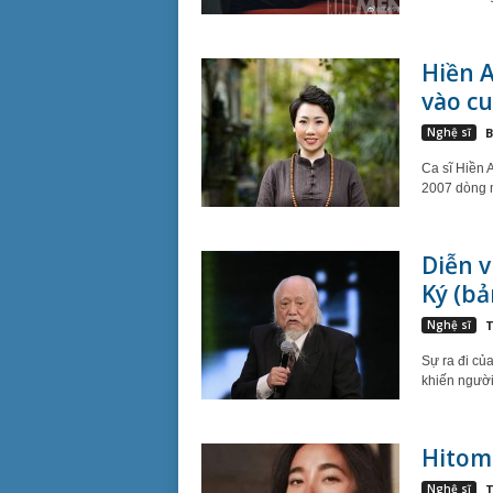
Hiền A
vào cu
Nghệ sĩ
B
Ca sĩ Hiền 
2007 dòng n
Diễn v
Ký (bả
Nghệ sĩ
T
Sự ra đi củ
khiến người
Hitomi
Nghệ sĩ
T