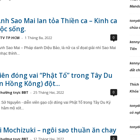
Manda
nh Sao Mai lan tỏa Thiền ca – Kinh ca
tonyd
ộc sống.
chùa c
0
TV TP.HCM
-
1 Tháng Ba, 2022
kenny
Anh Sao Mai – Pháp danh Diệu Bảo, là nữ ca sĩ đọat giải nhì Sao Mai
Tiên
hạc thính...
kenny
đất ch
iên đóng vai “Phật Tổ” trong Tây Du
n Hồng Kông) đột...
Thích
Khóa 
0
hường trực BBT
-
25 Tháng Hai, 2022
a Sở Nguyên - diễn viên gạo cội đóng vai Phật Tổ trong Tây Du Ký
tonyd
 hâm mộ xót...
có ngh
tonyd
 Mochizuki – ngôi sao thuần ăn chay
0
hường trực BBT
-
12 Tháng Hai, 2022