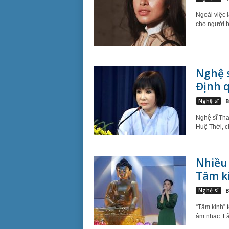
Ngoài việc l
cho người b
Nghệ 
Định q
Nghệ sĩ
B
Nghệ sĩ Tha
Huệ Thới, c
Nhiều 
Tâm k
Nghệ sĩ
B
“Tâm kinh” 
âm nhạc: L