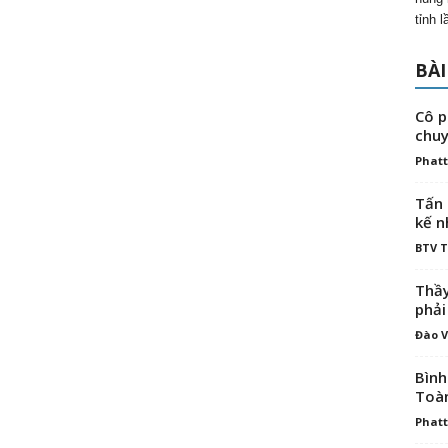
tỉnh 
BÀI
Cô p
chuy
Phatt
Tấn 
kế n
BTV 
Thầy
phải
Đào V
Bình
Toà
Phatt