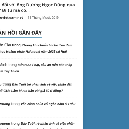
 đổi với ông Dương Ngọc Dũng qua
“ Đi tu mà có...
uvietnam.net
-
15 Tháng Mười, 2019
N HỒI GẦN ĐÂY
ên Cần
trong
Không khí chuẩn bị cho Tọa đàm
học Hoằng pháp Hải ngoại năm 2025 tại Huế
Minh
trong
Mở tranh Phật, cầu an trên bảo tháp
la Tây Thiên
trong
o
Báo Tuổi trẻ phản ảnh về việc phần đất
ổ Giác Lâm bị rao bán với giá 60 tỉ đồng?
trong
truong
Vãn cảnh chùa cổ ngàn năm ở Triều
trong
truong
Báo Tuổi trẻ phản ảnh về việc phần