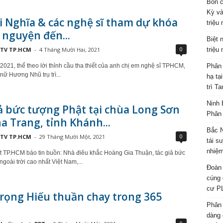
Bốn c
Kỳ và
 Nghĩa & các nghệ sĩ tham dự khóa
triệu
 nguyện đến...
Biệt 
0
TV TP.HCM
-
4 Tháng Mười Hai, 2021
triệu
2021, thể theo lời thỉnh cầu tha thiết của anh chị em nghệ sĩ TPHCM,
Phân 
nữ Hương Nhũ trụ trì...
hạ tạ
trì T
Ninh 
ả bức tượng Phật tại chùa Long Sơn
Phân 
a Trang, tỉnh Khánh...
Bắc N
0
TV TP.HCM
-
29 Tháng Mười Một, 2021
tái s
nhiệm
t TP.HCM báo tin buồn: Nhà điêu khắc Hoàng Gia Thuận, tác giả bức
goài trời cao nhất Việt Nam,...
Đoàn 
cúng 
cư P
Trọng Hiếu thuần chay trong 365
Phân 
dàng 