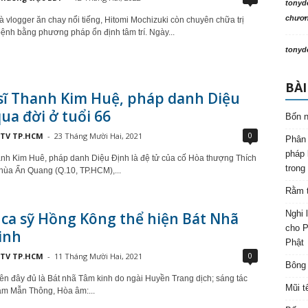
tonyd
chương
à vlogger ăn chay nổi tiếng, Hitomi Mochizuki còn chuyên chữa trị
ệnh bằng phương pháp ổn định tâm trí. Ngày...
tonyd
BÀI
sĩ Thanh Kim Huệ, pháp danh Diệu
ua đời ở tuổi 66
Bốn n
0
TV TP.HCM
-
23 Tháng Mười Hai, 2021
Phân 
pháp 
nh Kim Huê, pháp danh Diệu Định là đệ tử của cố Hòa thượng Thích
trong
hùa Ấn Quang (Q.10, TP.HCM),...
Rằm t
Nghi 
ca sỹ Hồng Kông thể hiện Bát Nhã
cho P
inh
Phật
0
TV TP.HCM
-
11 Tháng Mười Hai, 2021
Bông 
tên đây đủ là Bát nhã Tâm kinh do ngài Huyền Trang dịch; sáng tác
Mũi t
âm Mẫn Thông, Hòa âm:...