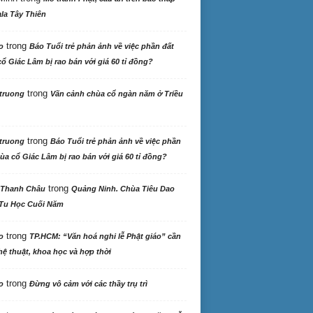
la Tây Thiên
trong
o
Báo Tuổi trẻ phản ảnh về việc phần đất
ổ Giác Lâm bị rao bán với giá 60 tỉ đồng?
trong
truong
Vãn cảnh chùa cổ ngàn năm ở Triều
trong
truong
Báo Tuổi trẻ phản ảnh về việc phần
ùa cổ Giác Lâm bị rao bán với giá 60 tỉ đồng?
trong
 Thanh Châu
Quảng Ninh. Chùa Tiêu Dao
Tu Học Cuối Năm
trong
o
TP.HCM: “Văn hoá nghi lễ Phật giáo” cần
ệ thuật, khoa học và hợp thời
trong
o
Đừng vô cảm với các thầy trụ trì