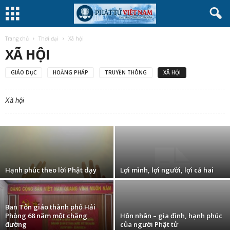
Trang chủ
Thời đại
Xã hội
XÃ HỘI
GIÁO DỤC
HOẰNG PHÁP
TRUYỀN THÔNG
XÃ HỘI
"Nhất phá sơn lâm"
Xã hội
Minh Thạnh
-
30 Tháng Mười, 2009
Hạnh phúc theo lời Phật dạy
Lợi mình, lợi người, lợi cả hai
Ban Tôn giáo thành phố Hải
Phòng 68 năm một chặng
Hôn nhân – gia đình, hạnh phúc
đường
của người Phật tử