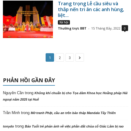
Trang trọng Lễ cầu siêu và
thắp nến tri ân các anh hùng,
liệt...
Xã hội
Thường trực BBT
-
15 Tháng Bảy, 2022
0
1
2
3
PHẢN HỒI GẦN ĐÂY
Nguyên Cần
trong
Không khí chuẩn bị cho Tọa đàm Khoa học Hoằng pháp Hải
ngoại năm 2025 tại Huế
Trần Minh
trong
Mở tranh Phật, cầu an trên bảo tháp Mandala Tây Thiên
trong
tonydo
Báo Tuổi trẻ phản ảnh về việc phần đất chùa cổ Giác Lâm bị rao