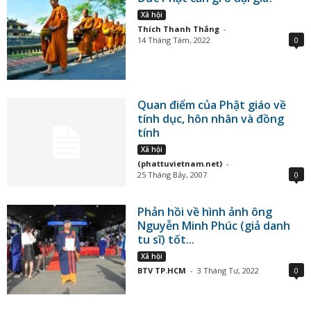
Xã hội
Thích Thanh Thắng
-
14 Tháng Tám, 2022
0
Quan điểm của Phật giáo về
tính dục, hôn nhân và đồng
tính
Xã hội
(phattuvietnam.net)
-
25 Tháng Bảy, 2007
0
Phản hồi về hình ảnh ông
Nguyễn Minh Phúc (giả danh
tu sĩ) tốt...
Xã hội
BTV TP.HCM
-
3 Tháng Tư, 2022
0