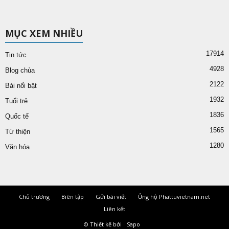
MỤC XEM NHIỀU
17914
Tin tức
4928
Blog chùa
2122
Bài nổi bật
1932
Tuổi trẻ
1836
Quốc tế
1565
Từ thiện
1280
Văn hóa
Chủ trương
Biên tập
Gửi bài viết
Ủng hộ Phattuvietnam.net
Liên kết
© Thiết kế bởi
Sapo