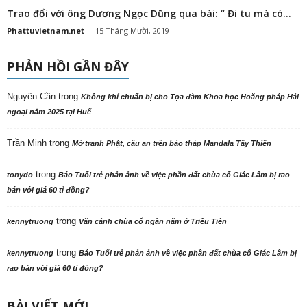
Trao đổi với ông Dương Ngọc Dũng qua bài: “ Đi tu mà có...
Phattuvietnam.net
-
15 Tháng Mười, 2019
PHẢN HỒI GẦN ĐÂY
Nguyên Cần
trong
Không khí chuẩn bị cho Tọa đàm Khoa học Hoằng pháp Hải
ngoại năm 2025 tại Huế
Trần Minh
trong
Mở tranh Phật, cầu an trên bảo tháp Mandala Tây Thiên
trong
tonydo
Báo Tuổi trẻ phản ảnh về việc phần đất chùa cổ Giác Lâm bị rao
bán với giá 60 tỉ đồng?
trong
kennytruong
Vãn cảnh chùa cổ ngàn năm ở Triều Tiên
trong
kennytruong
Báo Tuổi trẻ phản ảnh về việc phần đất chùa cổ Giác Lâm bị
rao bán với giá 60 tỉ đồng?
BÀI VIẾT MỚI