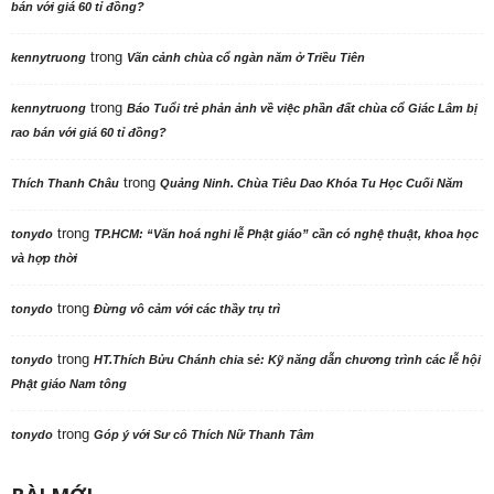
bán với giá 60 tỉ đồng?
trong
kennytruong
Vãn cảnh chùa cổ ngàn năm ở Triều Tiên
trong
kennytruong
Báo Tuổi trẻ phản ảnh về việc phần đất chùa cổ Giác Lâm bị
rao bán với giá 60 tỉ đồng?
trong
Thích Thanh Châu
Quảng Ninh. Chùa Tiêu Dao Khóa Tu Học Cuối Năm
trong
tonydo
TP.HCM: “Văn hoá nghi lễ Phật giáo” cần có nghệ thuật, khoa học
và hợp thời
trong
tonydo
Đừng vô cảm với các thầy trụ trì
trong
tonydo
HT.Thích Bửu Chánh chia sẻ: Kỹ năng dẫn chương trình các lễ hội
Phật giáo Nam tông
trong
tonydo
Góp ý với Sư cô Thích Nữ Thanh Tâm