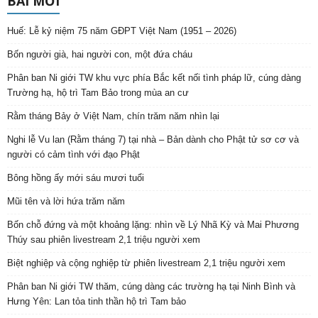
BÀI MỚI
Huế: Lễ kỷ niệm 75 năm GĐPT Việt Nam (1951 – 2026)
Bốn người già, hai người con, một đứa cháu
Phân ban Ni giới TW khu vực phía Bắc kết nối tình pháp lữ, cúng dàng
Trường hạ, hộ trì Tam Bảo trong mùa an cư
Rằm tháng Bảy ở Việt Nam, chín trăm năm nhìn lại
Nghi lễ Vu lan (Rằm tháng 7) tại nhà – Bản dành cho Phật tử sơ cơ và
người có cảm tình với đạo Phật
Bông hồng ấy mới sáu mươi tuổi
Mũi tên và lời hứa trăm năm
Bốn chỗ đứng và một khoảng lặng: nhìn về Lý Nhã Kỳ và Mai Phương
Thúy sau phiên livestream 2,1 triệu người xem
Biệt nghiệp và cộng nghiệp từ phiên livestream 2,1 triệu người xem
Phân ban Ni giới TW thăm, cúng dàng các trường hạ tại Ninh Bình và
Hưng Yên: Lan tỏa tinh thần hộ trì Tam bảo