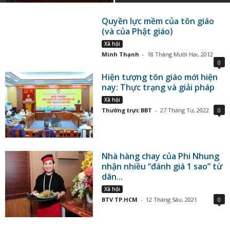
Quyền lực mềm của tôn giáo
(và của Phật giáo)
Xã hội
Minh Thạnh
-
18 Tháng Mười Hai, 2012
0
Hiện tượng tôn giáo mới hiện
nay: Thực trạng và giải pháp
Xã hội
Thường trực BBT
-
27 Tháng Tư, 2022
0
Nhà hàng chay của Phi Nhung
nhận nhiều “đánh giá 1 sao” từ
dân...
Xã hội
BTV TP.HCM
-
12 Tháng Sáu, 2021
0