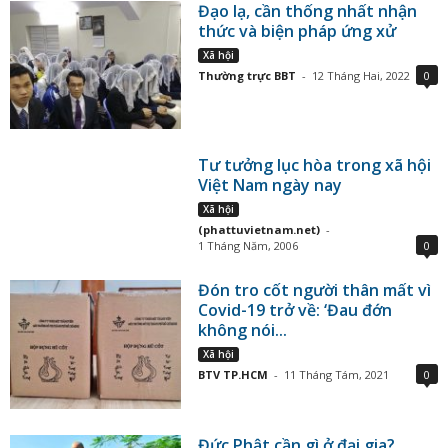
Đạo lạ, cần thống nhất nhận
thức và biện pháp ứng xử
Xã hội
Thường trực BBT
-
12 Tháng Hai, 2022
0
Tư tưởng lục hòa trong xã hội
Việt Nam ngày nay
Xã hội
(phattuvietnam.net)
-
1 Tháng Năm, 2006
0
Đón tro cốt người thân mất vì
Covid-19 trở về: ‘Đau đớn
không nói...
Xã hội
BTV TP.HCM
-
11 Tháng Tám, 2021
0
Đức Phật cần gì ở đại gia?