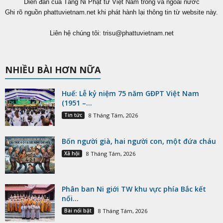
Diễn đàn của Tăng Ni Phật tử Việt Nam trong và ngoài nước
Ghi rõ nguồn phattuvietnam.net khi phát hành lại thông tin từ website này.
Liên hệ chúng tôi:
trisu@phattuvietnam.net
NHIỀU BÀI HƠN NỮA
Huế: Lễ kỷ niệm 75 năm GĐPT Việt Nam
(1951 –...
Tin tức
8 Tháng Tám, 2026
Bốn người già, hai người con, một đứa cháu
Xã hội
8 Tháng Tám, 2026
Phân ban Ni giới TW khu vực phía Bắc kết
nối...
Bài nổi bật
8 Tháng Tám, 2026