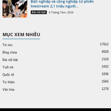
Biệt nghiệp và cộng nghiệp từ phiên
livestream 2,1 triệu người...
Bài nổi bật
6 Tháng Tám, 2026
MỤC XEM NHIỀU
17912
Tin tức
4928
Blog chùa
2118
Bài nổi bật
1932
Tuổi trẻ
1836
Quốc tế
1565
Từ thiện
1278
Văn hóa