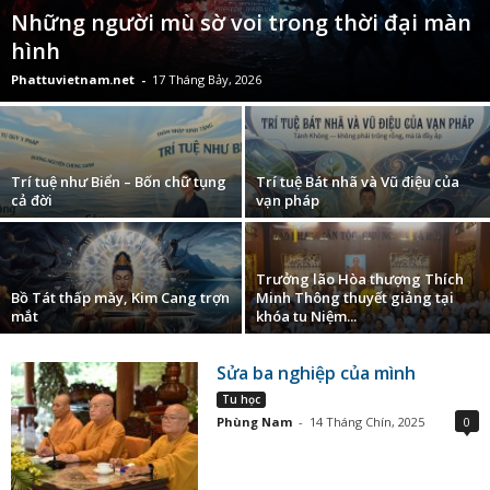
Những người mù sờ voi trong thời đại màn
hình
Phattuvietnam.net
-
17 Tháng Bảy, 2026
Trí tuệ như Biển – Bốn chữ tụng
Trí tuệ Bát nhã và Vũ điệu của
cả đời
vạn pháp
Trưởng lão Hòa thượng Thích
Bồ Tát thấp mày, Kim Cang trợn
Minh Thông thuyết giảng tại
mắt
khóa tu Niệm...
Sửa ba nghiệp của mình
Tu học
Phùng Nam
-
14 Tháng Chín, 2025
0