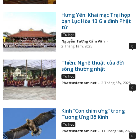
Hưng Yên: Khai mạc Trại họp
bạn Lục Hòa 13 Gia đình Phật
tử
Tu học
Nguyễn Tường Cẩm Vân
-
2 Tháng Tám, 2025
0
Thiền: Nghệ thuật của đời
sống thường nhật
Tu học
Phattuvietnam.net
-
2 Tháng Bảy, 2025
0
Kinh “Con chim ưng” trong
Tương Ưng Bộ Kinh
Tu học
Phattuvietnam.net
-
11 Tháng Sáu, 2025
0