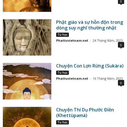
0
Phật giáo và sự hỗn độn trong
dòng suy nghĩ thường nhật
Tu học
Phattuvietnam.net
-
24 Tháng Năm, 2025
0
Chuyện Con Lợn Rừng (Sukàra)
Tu học
Phattuvietnam.net
-
16 Tháng Năm, 2025
0
Chuyện Thí Dụ Phước Ðiền
(Khettùpamà)
Tu học