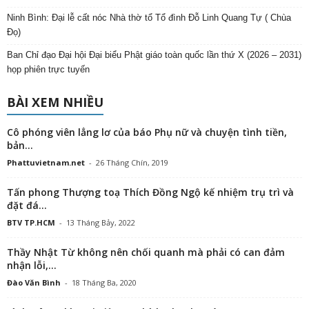
Ninh Bình: Đại lễ cất nóc Nhà thờ tổ Tổ đình Đỗ Linh Quang Tự ( Chùa
Đọ)
Ban Chỉ đạo Đại hội Đại biểu Phật giáo toàn quốc lần thứ X (2026 – 2031)
họp phiên trực tuyến
BÀI XEM NHIỀU
Cô phóng viên lẳng lơ của báo Phụ nữ và chuyện tình tiền,
bản...
Phattuvietnam.net
-
26 Tháng Chín, 2019
Tấn phong Thượng toạ Thích Đồng Ngộ kế nhiệm trụ trì và
đặt đá...
BTV TP.HCM
-
13 Tháng Bảy, 2022
Thầy Nhật Từ không nên chối quanh mà phải có can đảm
nhận lỗi,...
Đào Văn Bình
-
18 Tháng Ba, 2020