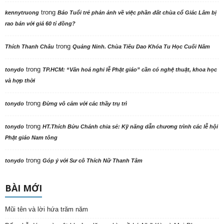
trong
kennytruong
Báo Tuổi trẻ phản ảnh về việc phần đất chùa cổ Giác Lâm bị
rao bán với giá 60 tỉ đồng?
trong
Thích Thanh Châu
Quảng Ninh. Chùa Tiêu Dao Khóa Tu Học Cuối Năm
trong
tonydo
TP.HCM: “Văn hoá nghi lễ Phật giáo” cần có nghệ thuật, khoa học
và hợp thời
trong
tonydo
Đừng vô cảm với các thầy trụ trì
trong
tonydo
HT.Thích Bửu Chánh chia sẻ: Kỹ năng dẫn chương trình các lễ hội
Phật giáo Nam tông
trong
tonydo
Góp ý với Sư cô Thích Nữ Thanh Tâm
BÀI MỚI
Mũi tên và lời hứa trăm năm