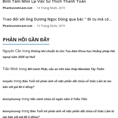
Bình Tâm Nhìn Lại Việc Sư Thích Thanh Toàn
Phattuvietnam.net
-
14 Tháng Mười, 2019
Trao đổi với ông Dương Ngọc Dũng qua bài: “ Đi tu mà có...
Phattuvietnam.net
-
15 Tháng Mười, 2019
PHẢN HỒI GẦN ĐÂY
Nguyên Cần
trong
Không khí chuẩn bị cho Tọa đàm Khoa học Hoằng pháp Hải
ngoại năm 2025 tại Huế
Trần Minh
trong
Mở tranh Phật, cầu an trên bảo tháp Mandala Tây Thiên
trong
tonydo
Báo Tuổi trẻ phản ảnh về việc phần đất chùa cổ Giác Lâm bị rao
bán với giá 60 tỉ đồng?
trong
kennytruong
Vãn cảnh chùa cổ ngàn năm ở Triều Tiên
trong
kennytruong
Báo Tuổi trẻ phản ảnh về việc phần đất chùa cổ Giác Lâm bị
rao bán với giá 60 tỉ đồng?