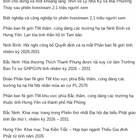
Bốn chỗ đứng và một khoảng lặng: nhìn về Lý Nhã Kỳ và Mai Phương
Thúy sau phiên livestream 2,1 triệu người xem
Biệt nghiệp và cộng nghiệp từ phiên livestream 2,1 triệu người xem
Phân ban Ni giới TW thăm, cúng dàng các trường hạ tại Ninh Bình và
Hưng Yên: Lan tỏa tinh thần hộ trì Tam bảo
Ninh Bình: Hội nghị công bố Quyết định và ra mắt Phân ban Ni giới tỉnh
nhiệm kỳ 2026-2031
Bắc Ninh: Hòa thượng Thích Thanh Phụng được tái suy cử làm Trưởng
Ban Trị sự GHPGVN tỉnh nhiệm kỳ 2026 – 2031
Đoàn Phân ban Ni giới TW khu vực phía Bắc thăm, cúng dàng các
trường hạ tại Hà Nội nhân mùa an cư PL.2570
Phân ban Ni giới TW khu vực phía Bắc thăm, cúng dàng các trường hạ
thuộc tỉnh Hưng Yên và thành phố Hải Phòng
Bắc Ninh: Khai mạc trang trọng Phiên thứ nhất Đại hội đại biểu Phật giáo
tỉnh lần thứ I, nhiệm kỳ 2026 – 2031
Hưng Yên: Khai mạc Trại Kiền Trắc – Họp bạn ngành Thiếu Gia đình
Phật tử tỉnh năm 2026