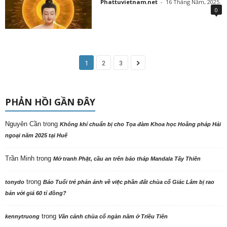
Phattuvietnam.net
-
16 Tháng Năm, 2025
0
1
2
3
PHẢN HỒI GẦN ĐÂY
Nguyên Cần
trong
Không khí chuẩn bị cho Tọa đàm Khoa học Hoằng pháp Hải
ngoại năm 2025 tại Huế
Trần Minh
trong
Mở tranh Phật, cầu an trên bảo tháp Mandala Tây Thiên
trong
tonydo
Báo Tuổi trẻ phản ảnh về việc phần đất chùa cổ Giác Lâm bị rao
bán với giá 60 tỉ đồng?
trong
kennytruong
Vãn cảnh chùa cổ ngàn năm ở Triều Tiên