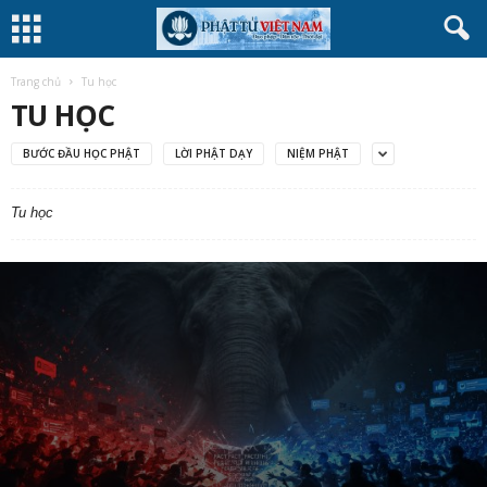
Trang chủ
Tu học
TU HỌC
BƯỚC ĐẦU HỌC PHẬT
LỜI PHẬT DẠY
NIỆM PHẬT
Tu học