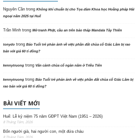
Nguyên Cần
trong
Không khí chuẩn bị cho Tọa đàm Khoa học Hoằng pháp Hải
ngoại năm 2025 tại Huế
Trần Minh
trong
Mở tranh Phật, cầu an trên bảo tháp Mandala Tây Thiên
trong
tonydo
Báo Tuổi trẻ phản ảnh về việc phần đất chùa cổ Giác Lâm bị rao
bán với giá 60 tỉ đồng?
trong
kennytruong
Vãn cảnh chùa cổ ngàn năm ở Triều Tiên
trong
kennytruong
Báo Tuổi trẻ phản ảnh về việc phần đất chùa cổ Giác Lâm bị
rao bán với giá 60 tỉ đồng?
BÀI VIẾT MỚI
Huế: Lễ kỷ niệm 75 năm GĐPT Việt Nam (1951 – 2026)
8 Tháng Tám, 2026
Bốn người già, hai người con, một đứa cháu
8 Tháng Tám, 2026