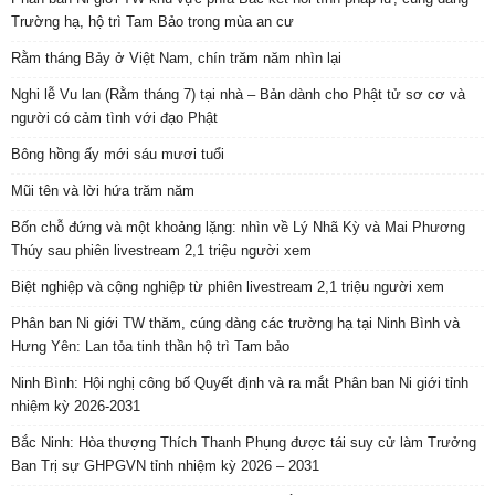
Trường hạ, hộ trì Tam Bảo trong mùa an cư
Rằm tháng Bảy ở Việt Nam, chín trăm năm nhìn lại
Nghi lễ Vu lan (Rằm tháng 7) tại nhà – Bản dành cho Phật tử sơ cơ và
người có cảm tình với đạo Phật
Bông hồng ấy mới sáu mươi tuổi
Mũi tên và lời hứa trăm năm
Bốn chỗ đứng và một khoảng lặng: nhìn về Lý Nhã Kỳ và Mai Phương
Thúy sau phiên livestream 2,1 triệu người xem
Biệt nghiệp và cộng nghiệp từ phiên livestream 2,1 triệu người xem
Phân ban Ni giới TW thăm, cúng dàng các trường hạ tại Ninh Bình và
Hưng Yên: Lan tỏa tinh thần hộ trì Tam bảo
Ninh Bình: Hội nghị công bố Quyết định và ra mắt Phân ban Ni giới tỉnh
nhiệm kỳ 2026-2031
Bắc Ninh: Hòa thượng Thích Thanh Phụng được tái suy cử làm Trưởng
Ban Trị sự GHPGVN tỉnh nhiệm kỳ 2026 – 2031