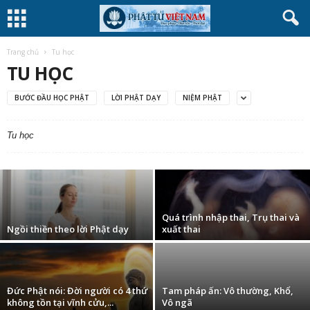
Trang chủ
Tu học
TU HỌC
BƯỚC ĐẦU HỌC PHẬT
LỜI PHẬT DẠY
NIỆM PHẬT
10 đại nguyện của Bồ tát Phổ Hiền
Tu học
(phattuvietnam.net)
-
30 Tháng Chín, 2009
Quá trình nhập thai, Trụ thai và
Ngồi thiền theo lời Phật dạy
xuất thai
Đức Phật nói: Đời người có 4 thứ
Tam pháp ấn: Vô thường, Khổ,
không tồn tại vĩnh cửu,...
Vô ngã