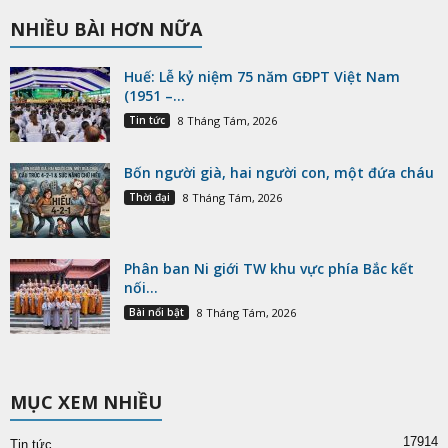
NHIỀU BÀI HƠN NỮA
Huế: Lễ kỷ niệm 75 năm GĐPT Việt Nam
(1951 –...
Tin tức
8 Tháng Tám, 2026
Bốn người già, hai người con, một đứa cháu
Thời đại
8 Tháng Tám, 2026
Phân ban Ni giới TW khu vực phía Bắc kết
nối...
Bài nổi bật
8 Tháng Tám, 2026
MỤC XEM NHIỀU
17914
Tin tức