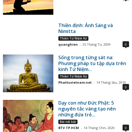
Thiền định: Ánh Sáng và
Nimitta
Thiền Tứ Niệm Xứ
quanghien
-
25 Tháng Tư, 2009
0
Sống trong từng sát na:
Phương pháp tu tập dựa trên
kinh Tứ Niệm...
Thiền Tứ Niệm Xứ
Phattuvietnam.net
-
14 Tháng Sáu, 2019
0
Dạy con như Đức Phật: 5
nguyên tắc vàng tạo nên
những đứa trẻ...
Bài nổi bật
BTV TP.HCM
-
14 Tháng Chín, 2020
0