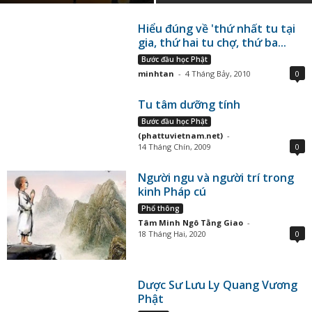
Hiểu đúng về 'thứ nhất tu tại
gia, thứ hai tu chợ, thứ ba...
Bước đầu học Phật
minhtan
-
4 Tháng Bảy, 2010
0
Tu tâm dưỡng tính
Bước đầu học Phật
(phattuvietnam.net)
-
14 Tháng Chín, 2009
0
Người ngu và người trí trong
kinh Pháp cú
Phổ thông
Tâm Minh Ngô Tằng Giao
-
18 Tháng Hai, 2020
0
Dược Sư Lưu Ly Quang Vương
Phật