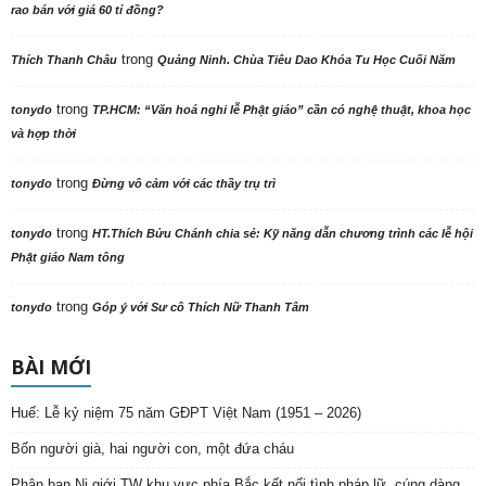
rao bán với giá 60 tỉ đồng?
trong
Thích Thanh Châu
Quảng Ninh. Chùa Tiêu Dao Khóa Tu Học Cuối Năm
trong
tonydo
TP.HCM: “Văn hoá nghi lễ Phật giáo” cần có nghệ thuật, khoa học
và hợp thời
trong
tonydo
Đừng vô cảm với các thầy trụ trì
trong
tonydo
HT.Thích Bửu Chánh chia sẻ: Kỹ năng dẫn chương trình các lễ hội
Phật giáo Nam tông
trong
tonydo
Góp ý với Sư cô Thích Nữ Thanh Tâm
BÀI MỚI
Huế: Lễ kỷ niệm 75 năm GĐPT Việt Nam (1951 – 2026)
Bốn người già, hai người con, một đứa cháu
Phân ban Ni giới TW khu vực phía Bắc kết nối tình pháp lữ, cúng dàng