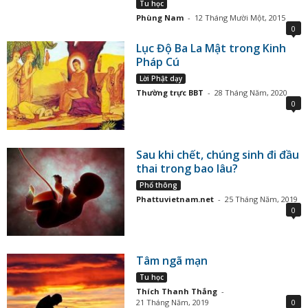
Tu học
Phùng Nam
-
12 Tháng Mười Một, 2015
0
Lục Độ Ba La Mật trong Kinh
Pháp Cú
Lời Phật dạy
Thường trực BBT
-
28 Tháng Năm, 2020
0
Sau khi chết, chúng sinh đi đầu
thai trong bao lâu?
Phổ thông
Phattuvietnam.net
-
25 Tháng Năm, 2019
0
Tâm ngã mạn
Tu học
Thích Thanh Thắng
-
21 Tháng Năm, 2019
0