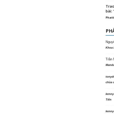
Trao
bài: 
Phatt
PHẢ
Nguy
Khoa 
Trần 
Manda
tonyd
chùa c
kenny
Tiên
kenny