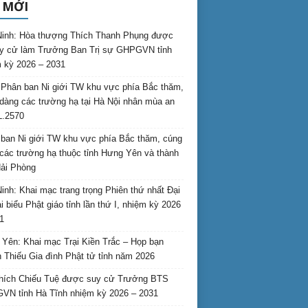
 MỚI
inh: Hòa thượng Thích Thanh Phụng được
uy cử làm Trưởng Ban Trị sự GHPGVN tỉnh
 kỳ 2026 – 2031
Phân ban Ni giới TW khu vực phía Bắc thăm,
dàng các trường hạ tại Hà Nội nhân mùa an
L.2570
ban Ni giới TW khu vực phía Bắc thăm, cúng
các trường hạ thuộc tỉnh Hưng Yên và thành
ải Phòng
inh: Khai mạc trang trọng Phiên thứ nhất Đại
ại biểu Phật giáo tỉnh lần thứ I, nhiệm kỳ 2026
1
Yên: Khai mạc Trại Kiền Trắc – Họp bạn
 Thiếu Gia đình Phật tử tỉnh năm 2026
hích Chiếu Tuệ được suy cử Trưởng BTS
N tỉnh Hà Tĩnh nhiệm kỳ 2026 – 2031