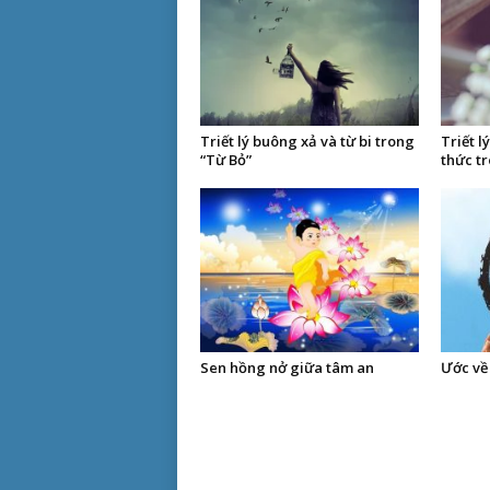
Triết lý buông xả và từ bi trong
Triết l
“Từ Bỏ”
thức t
Sen hồng nở giữa tâm an
Ước về