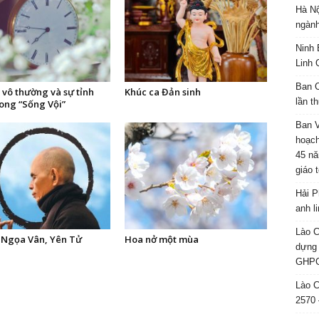
Hà Nộ
ngành
Ninh 
Linh 
Ban C
ý vô thường và sự tỉnh
Khúc ca Đản sinh
lần t
rong “Sống Vội”
Ban 
hoạch
45 nă
giáo 
Hải P
anh l
Lào C
 Ngọa Vân, Yên Tử
Hoa nở một mùa
dựng 
GHPG
Lào C
2570 