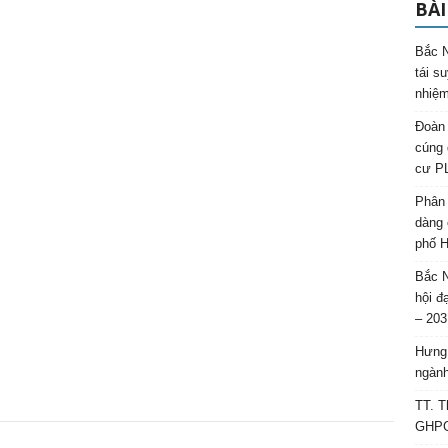
BÀI
Bắc N
tái s
nhiệm
Đoàn 
cúng 
cư P
Phân 
dàng 
phố H
Bắc N
hội đ
– 203
Hưng 
ngành
TT. T
GHPGV