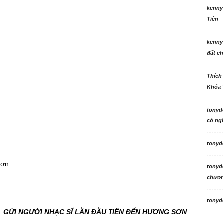
kenny
Tiên
kenny
đất ch
Thích
Khóa 
tonyd
có ngh
tonyd
ơn.
tonyd
chương
tonyd
GỬI NGƯỜI NHẠC SĨ LẦN ĐẦU TIÊN ĐẾN HƯƠNG SƠN