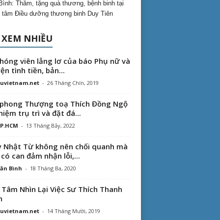
Bình: Thăm, tặng quà thương, bệnh binh tại
 tâm Điều dưỡng thương binh Duy Tiên
 XEM NHIỀU
hóng viên lẳng lơ của báo Phụ nữ và
ện tình tiền, bản...
uvietnam.net
-
26 Tháng Chín, 2019
phong Thượng toạ Thích Đồng Ngộ
hiệm trụ trì và đặt đá...
TP.HCM
-
13 Tháng Bảy, 2022
 Nhật Từ không nên chối quanh mà
 có can đảm nhận lỗi,...
ăn Bình
-
18 Tháng Ba, 2020
 Tâm Nhìn Lại Việc Sư Thích Thanh
n
uvietnam.net
-
14 Tháng Mười, 2019