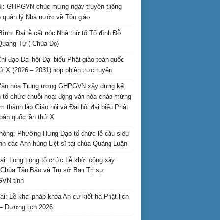
i: GHPGVN chúc mừng ngày truyền thống
 quản lý Nhà nước về Tôn giáo
Bình: Đại lễ cất nóc Nhà thờ tổ Tổ đình Đỗ
Quang Tự ( Chùa Đọ)
hỉ đạo Đại hội Đại biểu Phật giáo toàn quốc
hứ X (2026 – 2031) họp phiên trực tuyến
Văn hóa Trung ương GHPGVN xây dựng kế
 tổ chức chuỗi hoạt động văn hóa chào mừng
m thành lập Giáo hội và Đại hội đại biểu Phật
toàn quốc lần thứ X
hòng: Phường Hưng Đạo tổ chức lễ cầu siêu
inh các Anh hùng Liệt sĩ tại chùa Quảng Luận
ai: Long trọng tổ chức Lễ khởi công xây
Chùa Tân Bảo và Trụ sở Ban Trị sự
VN tỉnh
ai: Lễ khai pháp khóa An cư kiết hạ Phật lịch
– Dương lịch 2026