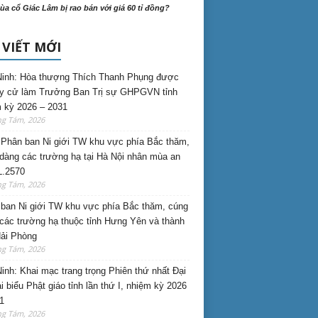
ùa cổ Giác Lâm bị rao bán với giá 60 tỉ đồng?
 VIẾT MỚI
inh: Hòa thượng Thích Thanh Phụng được
uy cử làm Trưởng Ban Trị sự GHPGVN tỉnh
 kỳ 2026 – 2031
ng Tám, 2026
Phân ban Ni giới TW khu vực phía Bắc thăm,
dàng các trường hạ tại Hà Nội nhân mùa an
L.2570
ng Tám, 2026
ban Ni giới TW khu vực phía Bắc thăm, cúng
các trường hạ thuộc tỉnh Hưng Yên và thành
ải Phòng
ng Tám, 2026
inh: Khai mạc trang trọng Phiên thứ nhất Đại
ại biểu Phật giáo tỉnh lần thứ I, nhiệm kỳ 2026
1
ng Tám, 2026