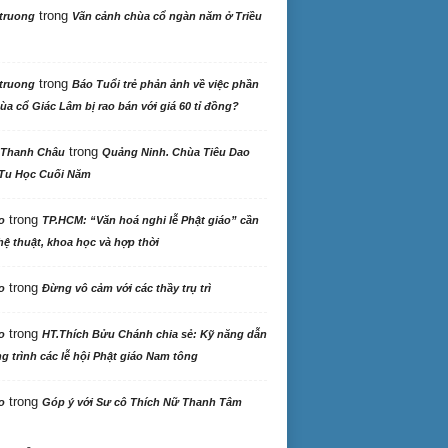
trong
truong
Vãn cảnh chùa cổ ngàn năm ở Triều
trong
truong
Báo Tuổi trẻ phản ảnh về việc phần
ùa cổ Giác Lâm bị rao bán với giá 60 tỉ đồng?
trong
 Thanh Châu
Quảng Ninh. Chùa Tiêu Dao
Tu Học Cuối Năm
trong
o
TP.HCM: “Văn hoá nghi lễ Phật giáo” cần
ệ thuật, khoa học và hợp thời
trong
o
Đừng vô cảm với các thầy trụ trì
trong
o
HT.Thích Bửu Chánh chia sẻ: Kỹ năng dẫn
 trình các lễ hội Phật giáo Nam tông
trong
o
Góp ý với Sư cô Thích Nữ Thanh Tâm