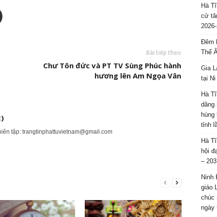
Hà Tĩ
cử tâ
2026-
Đêm l
Bài tiếp theo
Thế 
Chư Tôn đức và PT TV Sùng Phúc hành
Gia L
hương lên Am Ngọa Vân
tại N
Hà Tĩ
dâng 
hùng 
)
tỉnh 
biên tập:
trangtinphattuvietnam@gmail.com
Hà Tĩ
hội đ
– 203
Ninh 
giáo 
chúc 
ngày 