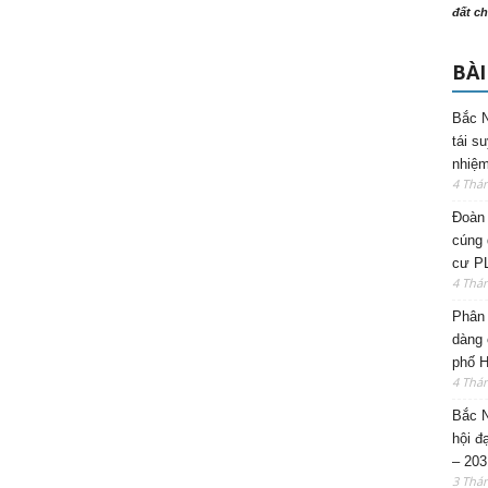
đất ch
BÀI
Bắc N
tái s
nhiệm
4 Thá
Đoàn 
cúng 
cư P
4 Thá
Phân 
dàng 
phố H
4 Thá
Bắc N
hội đ
– 203
3 Thá