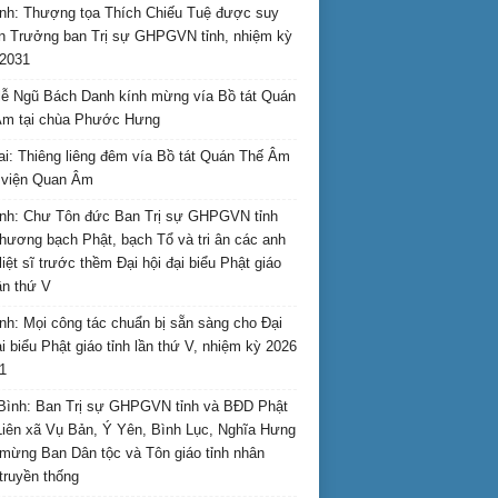
nh: Thượng tọa Thích Chiếu Tuệ được suy
n Trưởng ban Trị sự GHPGVN tỉnh, nhiệm kỳ
2031
ễ Ngũ Bách Danh kính mừng vía Bồ tát Quán
Âm tại chùa Phước Hưng
ai: Thiêng liêng đêm vía Bồ tát Quán Thế Âm
i viện Quan Âm
nh: Chư Tôn đức Ban Trị sự GHPGVN tỉnh
hương bạch Phật, bạch Tổ và tri ân các anh
liệt sĩ trước thềm Đại hội đại biểu Phật giáo
lần thứ V
nh: Mọi công tác chuẩn bị sẵn sàng cho Đại
ại biểu Phật giáo tỉnh lần thứ V, nhiệm kỳ 2026
1
Bình: Ban Trị sự GHPGVN tỉnh và BĐD Phật
Liên xã Vụ Bản, Ý Yên, Bình Lục, Nghĩa Hưng
mừng Ban Dân tộc và Tôn giáo tỉnh nhân
truyền thống