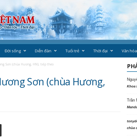
Đời sống
Diễn đàn
Tuổi trẻ
Thời đại
Văn hóa
ng Sơn (chùa Hương, HN), tiếp theo
PHẢ
Hương Sơn (chùa Hương,
Nguy
Khoa 
Trần 
Manda
tonyd
chùa c