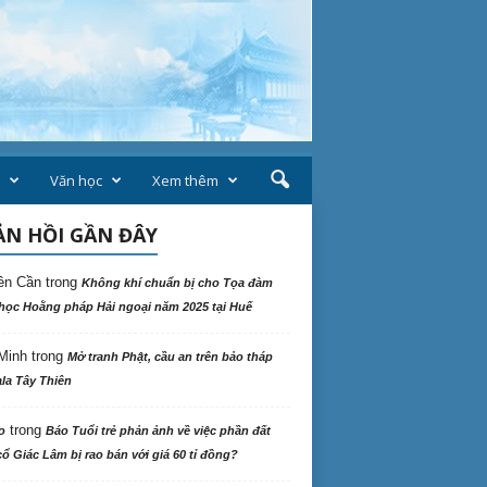
Văn học
Xem thêm
N HỒI GẦN ĐÂY
ên Cần
trong
Không khí chuẩn bị cho Tọa đàm
học Hoằng pháp Hải ngoại năm 2025 tại Huế
Minh
trong
Mở tranh Phật, cầu an trên bảo tháp
la Tây Thiên
trong
o
Báo Tuổi trẻ phản ảnh về việc phần đất
ổ Giác Lâm bị rao bán với giá 60 tỉ đồng?