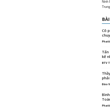
Ninh 
Trung
BÀI
Cô p
chuy
Phatt
Tấn 
kế n
BTV 
Thầy
phải
Đào V
Bình
Toà
Phatt