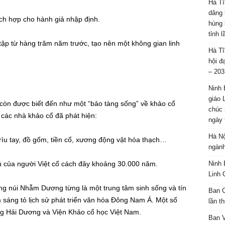
Hà Tĩ
dâng 
ích hợp cho hành giả nhập định.
hùng 
tỉnh 
 tập từ hàng trăm năm trước, tạo nên một không gian linh
Hà Tĩ
hội đ
– 203
Ninh 
giáo 
 còn được biết đến như một “bảo tàng sống” về khảo cổ
chúc 
 các nhà khảo cổ đã phát hiện:
ngày 
Hà Nộ
ìu tay, đồ gốm, tiền cổ, xương động vật hóa thạch…
ngành
rú của người Việt cổ cách đây khoảng 30.000 năm.
Ninh 
Linh 
g núi Nhẫm Dương từng là một trung tâm sinh sống và tín
Ban C
 sáng tỏ lịch sử phát triển văn hóa Đông Nam Á. Một số
lần t
àng Hải Dương và Viện Khảo cổ học Việt Nam.
Ban 