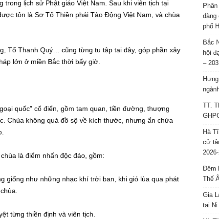
trong lịch sử Phật giáo Việt Nam. Sau khi viên tịch tại
Phân 
ược tôn là Sơ Tổ Thiền phái Tào Động Việt Nam, và chùa
dàng 
phố H
Bắc N
g, Tổ Thanh Quý… cũng từng tu tập tại đây, góp phần xây
hội đ
áp lớn ở miền Bắc thời bấy giờ.
– 203
Hưng 
g
ngành
TT. T
oại quốc” cổ điển, gồm tam quan, tiền đường, thượng
GHPGV
hác. Chùa không quá đồ sộ về kích thước, nhưng ẩn chứa
o.
Hà Tĩ
cử tâ
2026-
i chùa là điểm nhấn độc đáo, gồm:
Đêm l
 giống như những nhạc khí trời ban, khi gió lùa qua phát
Thế 
 chùa.
Gia L
tại N
 từng thiền định và viên tịch.