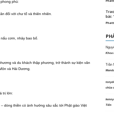
Phatt
g phong phú:
Trao
ân đối với chư tổ và thiên nhiên.
bài: 
Phatt
PHẢ
hi nấu cơm, nhảy bao bố.
Nguy
Khoa 
 phương và du khách thập phương, trở thành sự kiện văn
Trần 
 Môn và Hải Dương.
Manda
n
tonyd
chùa c
trị lớn:
kenny
 – dòng thiền có ảnh hưởng sâu sắc tới Phật giáo Việt
Tiên