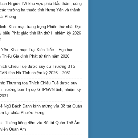
ban Ni giới TW khu vực phía Bắc thăm, cúng
các trường hạ thuộc tỉnh Hưng Yên và thành
ải Phòng
inh: Khai mạc trang trọng Phiên thứ nhất Đại
ại biểu Phật giáo tỉnh lần thứ I, nhiệm kỳ 2026
1
Yên: Khai mạc Trại Kiền Trắc – Họp bạn
 Thiếu Gia đình Phật tử tỉnh năm 2026
hích Chiếu Tuệ được suy cử Trưởng BTS
N tỉnh Hà Tĩnh nhiệm kỳ 2026 – 2031
nh: Thượng tọa Thích Chiếu Tuệ được suy
n Trưởng ban Trị sự GHPGVN tỉnh, nhiệm kỳ
2031
ễ Ngũ Bách Danh kính mừng vía Bồ tát Quán
Âm tại chùa Phước Hưng
ai: Thiêng liêng đêm vía Bồ tát Quán Thế Âm
i viện Quan Âm