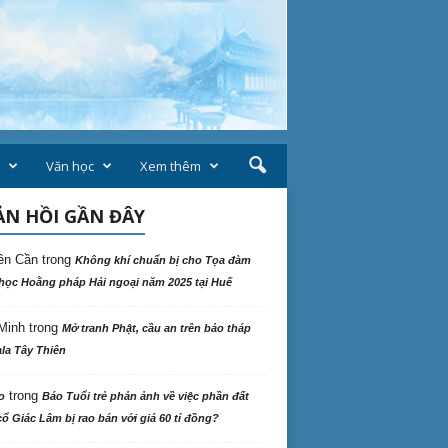
Văn học
Xem thêm
N HỒI GẦN ĐÂY
ên Cần
trong
Không khí chuẩn bị cho Tọa đàm
học Hoằng pháp Hải ngoại năm 2025 tại Huế
Minh
trong
Mở tranh Phật, cầu an trên bảo tháp
la Tây Thiên
trong
o
Báo Tuổi trẻ phản ảnh về việc phần đất
ổ Giác Lâm bị rao bán với giá 60 tỉ đồng?