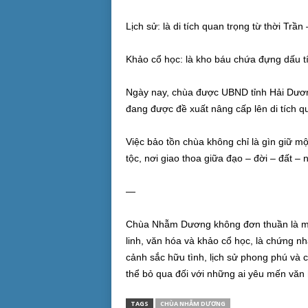
Lịch sử: là di tích quan trọng từ thời Trầ
Khảo cổ học: là kho báu chứa đựng dấu tí
Ngày nay, chùa được UBND tỉnh Hải Dương 
đang được đề xuất nâng cấp lên di tích qu
Việc bảo tồn chùa không chỉ là gìn giữ mộ
tộc, nơi giao thoa giữa đạo – đời – đất – 
—
Chùa Nhẫm Dương không đơn thuần là một 
linh, văn hóa và khảo cổ học, là chứng nh
cảnh sắc hữu tình, lịch sử phong phú và 
thể bỏ qua đối với những ai yêu mến văn h
TAGS
CHÙA NHẪM DƯƠNG