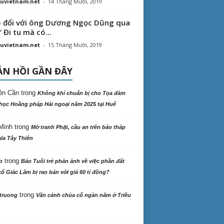
uvietnam.net
-
14 Tháng Mười, 2019
 đổi với ông Dương Ngọc Dũng qua
“ Đi tu mà có...
uvietnam.net
-
15 Tháng Mười, 2019
N HỒI GẦN ĐÂY
ên Cần
trong
Không khí chuẩn bị cho Tọa đàm
học Hoằng pháp Hải ngoại năm 2025 tại Huế
Minh
trong
Mở tranh Phật, cầu an trên bảo tháp
la Tây Thiên
trong
o
Báo Tuổi trẻ phản ảnh về việc phần đất
ổ Giác Lâm bị rao bán với giá 60 tỉ đồng?
trong
truong
Vãn cảnh chùa cổ ngàn năm ở Triều