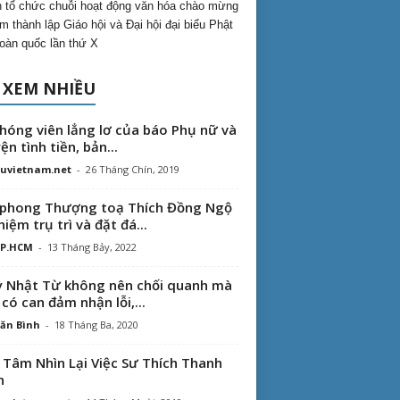
 tổ chức chuỗi hoạt động văn hóa chào mừng
m thành lập Giáo hội và Đại hội đại biểu Phật
toàn quốc lần thứ X
 XEM NHIỀU
hóng viên lẳng lơ của báo Phụ nữ và
ện tình tiền, bản...
uvietnam.net
-
26 Tháng Chín, 2019
phong Thượng toạ Thích Đồng Ngộ
hiệm trụ trì và đặt đá...
TP.HCM
-
13 Tháng Bảy, 2022
 Nhật Từ không nên chối quanh mà
 có can đảm nhận lỗi,...
ăn Bình
-
18 Tháng Ba, 2020
 Tâm Nhìn Lại Việc Sư Thích Thanh
n