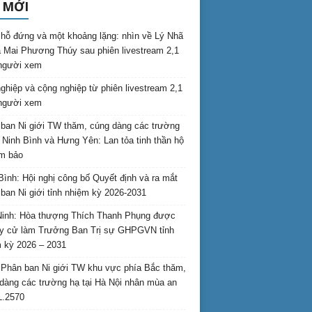
 MỚI
hỗ đứng và một khoảng lặng: nhìn về Lý Nhã
 Mai Phương Thúy sau phiên livestream 2,1
 người xem
nghiệp và cộng nghiệp từ phiên livestream 2,1
 người xem
ban Ni giới TW thăm, cúng dàng các trường
i Ninh Bình và Hưng Yên: Lan tỏa tinh thần hộ
am bảo
Bình: Hội nghị công bố Quyết định và ra mắt
ban Ni giới tỉnh nhiệm kỳ 2026-2031
inh: Hòa thượng Thích Thanh Phụng được
uy cử làm Trưởng Ban Trị sự GHPGVN tỉnh
 kỳ 2026 – 2031
Phân ban Ni giới TW khu vực phía Bắc thăm,
dàng các trường hạ tại Hà Nội nhân mùa an
L.2570