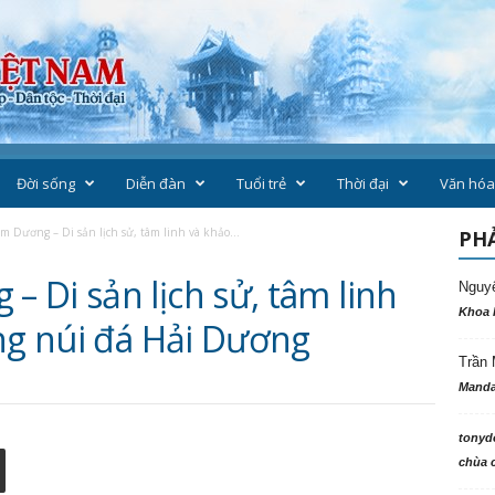
Đời sống
Diễn đàn
Tuổi trẻ
Thời đại
Văn hóa
Dương – Di sản lịch sử, tâm linh và khảo...
PHẢ
 Di sản lịch sử, tâm linh
Nguy
Khoa 
òng núi đá Hải Dương
Trần 
Manda
tonyd
chùa c