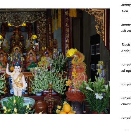
kenny
Tiên
kenny
đất ch
Thích
Khóa 
tonyd
có ngh
tonyd
tonyd
chương
tonyd