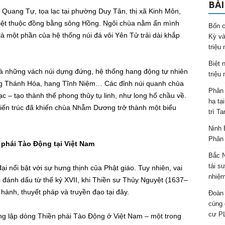
BÀI
uang Tự, tọa lạc tại phường Duy Tân, thị xã Kinh Môn,
 kiệt thuộc đồng bằng sông Hồng. Ngôi chùa nằm ẩn mình
Bốn c
 một phần của hệ thống núi đá vôi Yên Tử trải dài khắp
Kỳ và
triệu
Biệt 
là những vách núi dựng đứng, hệ thống hang động tự nhiên
triệu
ng Thánh Hóa, hang Tĩnh Niệm… Các đỉnh núi quanh chùa
Phân 
c – tạo thành thế phong thủy tụ linh, như long hổ chầu về.
hạ tạ
kiến trúc đã khiến chùa Nhẫm Dương trở thành một biểu
trì T
Ninh 
Phân 
 phái Tào Động tại Việt Nam
Bắc N
tái s
ại nổi bật với sự hưng thịnh của Phật giáo. Tuy nhiên, vai
nhiệm
c đánh dấu từ thế kỷ XVII, khi Thiền sư Thủy Nguyệt (1637–
hành, thuyết pháp và truyền đạo tại đây.
Đoàn 
cúng 
cư P
g lập dòng Thiền phái Tào Động ở Việt Nam – một trong