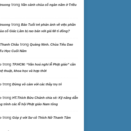
trong
truong
Vãn cảnh chùa cổ ngàn năm ở Triều
trong
truong
Báo Tuổi trẻ phản ảnh về việc phần
ùa cổ Giác Lâm bị rao bán với giá 60 tỉ đồng?
trong
 Thanh Châu
Quảng Ninh. Chùa Tiêu Dao
Tu Học Cuối Năm
trong
o
TP.HCM: “Văn hoá nghi lễ Phật giáo” cần
ệ thuật, khoa học và hợp thời
trong
o
Đừng vô cảm với các thầy trụ trì
trong
o
HT.Thích Bửu Chánh chia sẻ: Kỹ năng dẫn
 trình các lễ hội Phật giáo Nam tông
trong
o
Góp ý với Sư cô Thích Nữ Thanh Tâm