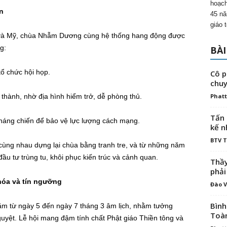
hoạch
n
45 nă
giáo 
 và Mỹ, chùa Nhẫm Dương cùng hệ thống hang động được
g:
BÀI
 tổ chức hội họp.
Cô p
chuy
thành, nhờ địa hình hiểm trở, dễ phòng thủ.
Phatt
Tấn 
 kháng chiến để bảo vệ lực lượng cách mạng.
kế n
BTV 
ùng nhau dựng lại chùa bằng tranh tre, và từ những năm
 tư trùng tu, khôi phục kiến trúc và cảnh quan.
Thầy
phải
hóa và tín ngưỡng
Đào V
Bình
m từ ngày 5 đến ngày 7 tháng 3 âm lịch, nhằm tưởng
Toà
uyệt. Lễ hội mang đậm tính chất Phật giáo Thiền tông và