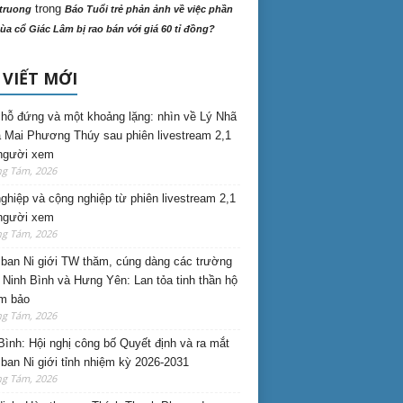
trong
truong
Báo Tuổi trẻ phản ảnh về việc phần
ùa cổ Giác Lâm bị rao bán với giá 60 tỉ đồng?
 VIẾT MỚI
hỗ đứng và một khoảng lặng: nhìn về Lý Nhã
 Mai Phương Thúy sau phiên livestream 2,1
 người xem
ng Tám, 2026
nghiệp và cộng nghiệp từ phiên livestream 2,1
 người xem
ng Tám, 2026
ban Ni giới TW thăm, cúng dàng các trường
i Ninh Bình và Hưng Yên: Lan tỏa tinh thần hộ
am bảo
ng Tám, 2026
Bình: Hội nghị công bố Quyết định và ra mắt
ban Ni giới tỉnh nhiệm kỳ 2026-2031
ng Tám, 2026