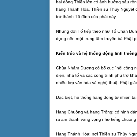
hai dòng Thiền lớn có ảnh hưởng sâu rộng 
hang Thánh Hóa, Thiền sư Thủy Nguyệt đ
trở thành Tổ đình của phái này.
Những đời Tổ tiếp theo như Tổ Chân Dun
dựng nên một trung tâm truyền bá Phật ph
Kiến trúc và hệ thống động linh thiên
Chùa Nhẫm Dương có bố cục “nội công ng
điện, nhà tổ và các công trình phụ trợ k
nhiều lớp văn hóa và nghệ thuật Phật giá
Đặc biệt, hệ thống hang động tự nhiên tạ
Hang Chuông và hang Trống: có hình dáng
ra âm thanh vang vọng như tiếng chuông
Hang Thánh Hóa: nơi Thiền sư Thủy Nguyệt