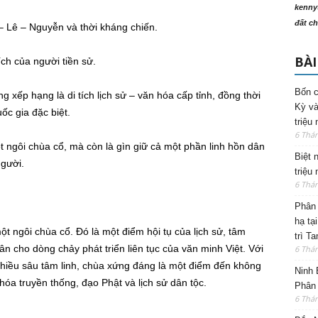
kenny
đất ch
n – Lê – Nguyễn và thời kháng chiến.
BÀI
ch của người tiền sử.
Bốn c
xếp hạng là di tích lịch sử – văn hóa cấp tỉnh, đồng thời
Kỳ và
ốc gia đặc biệt.
triệu
6 Thá
t ngôi chùa cổ, mà còn là gìn giữ cả một phần linh hồn dân
Biệt 
người.
triệu
6 Thá
Phân 
hạ tạ
ngôi chùa cổ. Đó là một điểm hội tụ của lịch sử, tâm
trì T
ân cho dòng chảy phát triển liên tục của văn minh Việt. Với
6 Thá
chiều sâu tâm linh, chùa xứng đáng là một điểm đến không
Ninh 
óa truyền thống, đạo Phật và lịch sử dân tộc.
Phân 
6 Thá