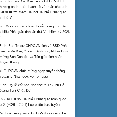
nh: Chư Tôn đức Ban Trị sự GHPGVN tỉnh
hương bạch Phật, bạch Tổ và tri ân các anh
liệt sĩ trước thềm Đại hội đại biểu Phật giáo
lần thứ V
nh: Mọi công tác chuẩn bị sẵn sàng cho Đại
ại biểu Phật giáo tỉnh lần thứ V, nhiệm kỳ 2026
1
Bình: Ban Trị sự GHPGVN tỉnh và BĐD Phật
Liên xã Vụ Bản, Ý Yên, Bình Lục, Nghĩa Hưng
mừng Ban Dân tộc và Tôn giáo tỉnh nhân
truyền thống
i: GHPGVN chúc mừng ngày truyền thống
 quản lý Nhà nước về Tôn giáo
Bình: Đại lễ cất nóc Nhà thờ tổ Tổ đình Đỗ
Quang Tự ( Chùa Đọ)
hỉ đạo Đại hội Đại biểu Phật giáo toàn quốc
hứ X (2026 – 2031) họp phiên trực tuyến
Văn hóa Trung ương GHPGVN xây dựng kế