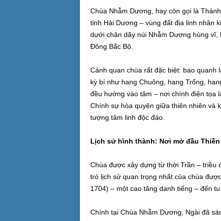
Chùa Nhẫm Dương, hay còn gọi là Thánh Q
tỉnh Hải Dương – vùng đất địa linh nhân
dưới chân dãy núi Nhẫm Dương hùng vĩ, là
Đông Bắc Bộ.
Cảnh quan chùa rất đặc biệt: bao quanh 
kỳ bí như hang Chuông, hang Trống, ha
đều hướng vào tâm – nơi chính điện tọa lạ
Chính sự hòa quyện giữa thiên nhiên và 
tượng tâm linh độc đáo.
Lịch sử hình thành: Nơi mở đầu Thiền
Chùa được xây dựng từ thời Trần – triều đ
trò lịch sử quan trọng nhất của chùa đượ
1704) – một cao tăng danh tiếng – đến tu 
Chính tại Chùa Nhẫm Dương, Ngài đã sán