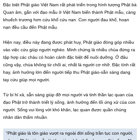
Đặc biệt Phật giáo Việt Nam rất phát triển trong hình tượng Phật bà
Quan âm, gắn với đạo mẫu ở Việt Nam biến thành Phật mẫu, càng
khuếch trương hơn cứu khổ cứu nạn. Con người đau khổ, hoạn
nạn đều cầu đến Phật mẫu.
Hiện nay, điều này đang được phát huy, Phật giáo đóng góp nhiều
vào việc cứu giúp người nghèo. Minh chứng là nhiều chùa đứng ra
tập hợp các cháu có hoàn cảnh đặc biệt để nuôi dưỡng. Ở đâu
cũng vậy, chùa không từ chối ai, nhất là người cơ nhỡ. Đặc tính rất
hay, ảnh hưởng lớn đến người tiếp thu Phật giáo-sẵn sàng dang
tay cứu giúp mọi người.
Từ bi hỉ xả, sẵn sàng giúp đỡ mọi người và tinh thần lạc quan của
đạo Phật trở thành triết lý sống, ảnh hưởng đến lối ứng xử của con
người. Sống vui lòng với khó khăn, lạc quan được quần chúng
nhân dân thấm nhuần.
“Phật giáo là tôn giáo vượt ra ngoài đời sống trần tục con người,