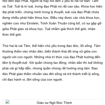
Nói đến đạo Phật, người ta hay nói đến 2 yếu tố rất cơ bản:
Tâm
và
Tuệ
.
Tuệ
là trí tuệ, trong đạo Phật nó rất cao sâu. Khoa học hiện
đại phát triển, chứng minh trong lý thuyết, tuệ của đạo Phật chứa
đựng nhiều phát hiện khoa học. Điều này được các nhà khoa học,
nghiên cứu như Einstein, Trịnh Xuân Thuận công bố, có sự gặp gỡ
giữa Phật giáo và khoa học.
Tuệ
nhằm giải thích thế giới, nhận
thức thế giới.
Thứ hai là cái
Tâm
, thể hiện chủ yếu trong đạo đức, lối sống.
Tâm
thường thấm vào nhân dân, biến thành thái độ ứng xử giữa con
người với con người. Những nhà trí thức của đạo Phật hướng đến
tầm lý thuyết-
tuệ
. Với quần chúng lao động, nhân dân thì
tuệ
không
phải cái gì hấp dẫn, nhưng quần chúng rất hưởng ứng
tâm
. Đạo
đức Phật giáo thấm nhuần vào đời sống và trở thành triết lý sống,
chỉ đạo hành vi, đời sống của con người.