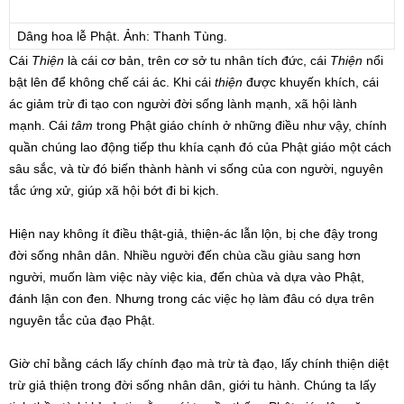
Dâng hoa lễ Phật. Ảnh: Thanh Tùng.
Cái
Thiện
là cái cơ bản, trên cơ sở tu nhân tích đức, cái
Thiện
nổi
bật lên để không chế cái ác. Khi cái
thiện
được khuyến khích, cái
ác giảm trừ đi tạo con người đời sống lành mạnh, xã hội lành
mạnh. Cái
tâm
trong Phật giáo chính ở những điều như vậy, chính
quần chúng lao động tiếp thu khía cạnh đó của Phật giáo một cách
sâu sắc, và từ đó biến thành hành vi sống của con người, nguyên
tắc ứng xử, giúp xã hội bớt đi bi kịch.
Hiện nay không ít điều thật-giả, thiện-ác lẫn lộn, bị che đậy trong
đời sống nhân dân. Nhiều người đến chùa cầu giàu sang hơn
người, muốn làm việc này việc kia, đến chùa và dựa vào Phật,
đánh lận con đen. Nhưng trong các việc họ làm đâu có dựa trên
nguyên tắc của đạo Phật.
Giờ chỉ bằng cách lấy chính đạo mà trừ tà đạo, lấy chính thiện diệt
trừ giả thiện trong đời sống nhân dân, giới tu hành. Chúng ta lấy