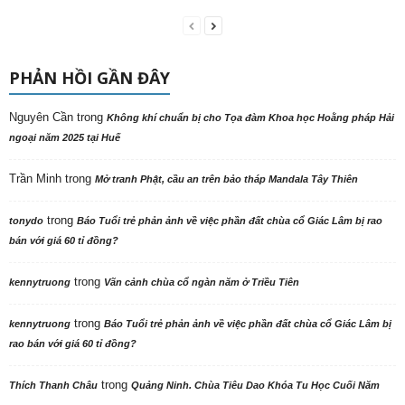
PHẢN HỒI GẦN ĐÂY
Nguyên Cần
trong
Không khí chuẩn bị cho Tọa đàm Khoa học Hoằng pháp Hải
ngoại năm 2025 tại Huế
Trần Minh
trong
Mở tranh Phật, cầu an trên bảo tháp Mandala Tây Thiên
trong
tonydo
Báo Tuổi trẻ phản ảnh về việc phần đất chùa cổ Giác Lâm bị rao
bán với giá 60 tỉ đồng?
trong
kennytruong
Vãn cảnh chùa cổ ngàn năm ở Triều Tiên
trong
kennytruong
Báo Tuổi trẻ phản ảnh về việc phần đất chùa cổ Giác Lâm bị
rao bán với giá 60 tỉ đồng?
trong
Thích Thanh Châu
Quảng Ninh. Chùa Tiêu Dao Khóa Tu Học Cuối Năm