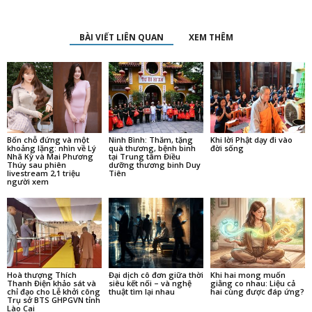
BÀI VIẾT LIÊN QUAN
XEM THÊM
Bốn chỗ đứng và một
Ninh Bình: Thăm, tặng
Khi lời Phật dạy đi vào
khoảng lặng: nhìn về Lý
quà thương, bệnh binh
đời sống
Nhã Kỳ và Mai Phương
tại Trung tâm Điều
Thúy sau phiên
dưỡng thương binh Duy
livestream 2,1 triệu
Tiên
người xem
Hoà thượng Thích
Đại dịch cô đơn giữa thời
Khi hai mong muốn
Thanh Điện khảo sát và
siêu kết nối – và nghệ
giằng co nhau: Liệu cả
chỉ đạo cho Lễ khởi công
thuật tìm lại nhau
hai cùng được đáp ứng?
Trụ sở BTS GHPGVN tỉnh
Lào Cai