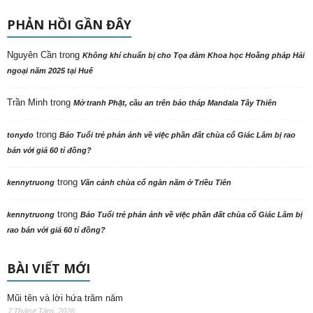
PHẢN HỒI GẦN ĐÂY
Nguyên Cần
trong
Không khí chuẩn bị cho Tọa đàm Khoa học Hoằng pháp Hải
ngoại năm 2025 tại Huế
Trần Minh
trong
Mở tranh Phật, cầu an trên bảo tháp Mandala Tây Thiên
trong
tonydo
Báo Tuổi trẻ phản ảnh về việc phần đất chùa cổ Giác Lâm bị rao
bán với giá 60 tỉ đồng?
trong
kennytruong
Vãn cảnh chùa cổ ngàn năm ở Triều Tiên
trong
kennytruong
Báo Tuổi trẻ phản ảnh về việc phần đất chùa cổ Giác Lâm bị
rao bán với giá 60 tỉ đồng?
BÀI VIẾT MỚI
Mũi tên và lời hứa trăm năm
7 Tháng Tám, 2026