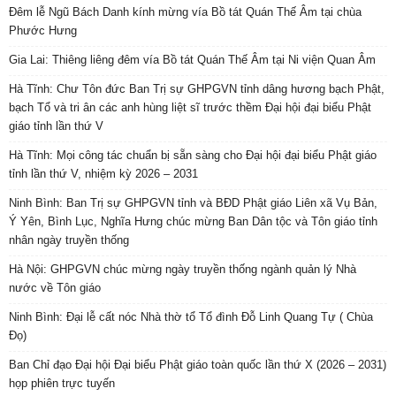
Đêm lễ Ngũ Bách Danh kính mừng vía Bồ tát Quán Thế Âm tại chùa
Phước Hưng
Gia Lai: Thiêng liêng đêm vía Bồ tát Quán Thế Âm tại Ni viện Quan Âm
Hà Tĩnh: Chư Tôn đức Ban Trị sự GHPGVN tỉnh dâng hương bạch Phật,
bạch Tổ và tri ân các anh hùng liệt sĩ trước thềm Đại hội đại biểu Phật
giáo tỉnh lần thứ V
Hà Tĩnh: Mọi công tác chuẩn bị sẵn sàng cho Đại hội đại biểu Phật giáo
tỉnh lần thứ V, nhiệm kỳ 2026 – 2031
Ninh Bình: Ban Trị sự GHPGVN tỉnh và BĐD Phật giáo Liên xã Vụ Bản,
Ý Yên, Bình Lục, Nghĩa Hưng chúc mừng Ban Dân tộc và Tôn giáo tỉnh
nhân ngày truyền thống
Hà Nội: GHPGVN chúc mừng ngày truyền thống ngành quản lý Nhà
nước về Tôn giáo
Ninh Bình: Đại lễ cất nóc Nhà thờ tổ Tổ đình Đỗ Linh Quang Tự ( Chùa
Đọ)
Ban Chỉ đạo Đại hội Đại biểu Phật giáo toàn quốc lần thứ X (2026 – 2031)
họp phiên trực tuyến