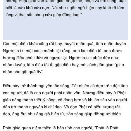
nhưng Phật giáo vẫn là tôn giáo nhập thế, phục vụ đời sống, đặc
biệt là cứu khổ cứu nạn. Nói như ngôn ngữ hiện nay là tỏ rõ tấm
lòng vị tha, sẵn sàng cứu giúp đồng loại.”
Còn một điều khác cũng rất hay-thuyết nhân quả, tính nhân duyên.
Người ta tin một cách mãnh liệt rằng, anh làm điều tốt anh được
hưởng điều phúc đức và ngược lại. Người ta coi phúc đức như
nhân duyên, làm điều tốt ắt gặp điều hay, nói cách dân gian “gieo
nhân nào gặt quả ấy”.
Điều này trở thành nguyên tắc sống. Tất nhiên có dựa trên đặc tính
con người, đã là con người phải nhân văn. Nhưng điều này ở Phật
giáo nâng thành triết lý sống, cô đọng hơn và khi ăn sâu vào người
dân trở thành nguyên lý chỉ đạo. Và đạo Phật có biểu tượng rất
đẹp, ông Bụt như ông già hiền từ, sẵn sàng giúp đỡ người thiện.
Phật giáo quan niệm thiện là bản tính con người, “Phật là Phật