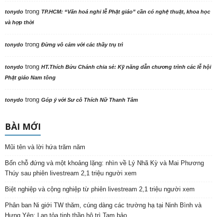
trong
tonydo
TP.HCM: “Văn hoá nghi lễ Phật giáo” cần có nghệ thuật, khoa học
và hợp thời
trong
tonydo
Đừng vô cảm với các thầy trụ trì
trong
tonydo
HT.Thích Bửu Chánh chia sẻ: Kỹ năng dẫn chương trình các lễ hội
Phật giáo Nam tông
trong
tonydo
Góp ý với Sư cô Thích Nữ Thanh Tâm
BÀI MỚI
Mũi tên và lời hứa trăm năm
Bốn chỗ đứng và một khoảng lặng: nhìn về Lý Nhã Kỳ và Mai Phương
Thúy sau phiên livestream 2,1 triệu người xem
Biệt nghiệp và cộng nghiệp từ phiên livestream 2,1 triệu người xem
Phân ban Ni giới TW thăm, cúng dàng các trường hạ tại Ninh Bình và
Hưng Yên: Lan tỏa tinh thần hộ trì Tam bảo