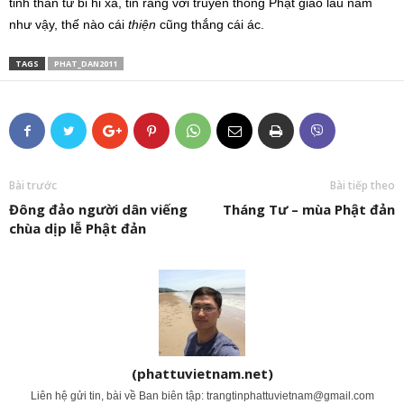
tinh thần từ bi hỉ xả, tin rằng với truyền thống Phật giáo lâu năm
như vậy, thế nào cái
thiện
cũng thắng cái ác.
TAGS
PHAT_DAN2011
Bài trước
Bài tiếp theo
Đông đảo người dân viếng
Tháng Tư – mùa Phật đản
chùa dịp lễ Phật đản
(phattuvietnam.net)
Liên hệ gửi tin, bài về Ban biên tập:
trangtinphattuvietnam@gmail.com