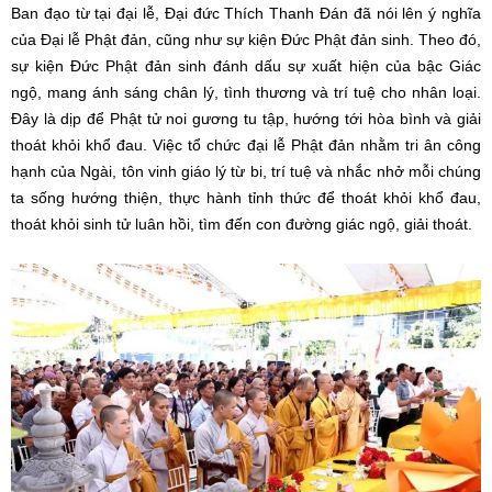
Ban đạo từ tại đại lễ, Đại đức Thích Thanh Đán đã nói lên ý nghĩa
của Đại lễ Phật đản, cũng như sự kiện Đức Phật đản sinh. Theo đó,
sự kiện Đức Phật đản sinh đánh dấu sự xuất hiện của bậc Giác
ngộ, mang ánh sáng chân lý, tình thương và trí tuệ cho nhân loại.
Đây là dịp để Phật tử noi gương tu tập, hướng tới hòa bình và giải
thoát khỏi khổ đau.
Việc tổ chức đại lễ Phật đản nhằm tri ân công
hạnh của Ngài, tôn vinh giáo lý từ bi, trí tuệ và nhắc nhở mỗi chúng
ta sống hướng thiện, thực hành tỉnh thức để thoát khỏi khổ đau,
thoát khỏi sinh tử luân hồi, tìm đến con đường giác ngộ, giải thoát.