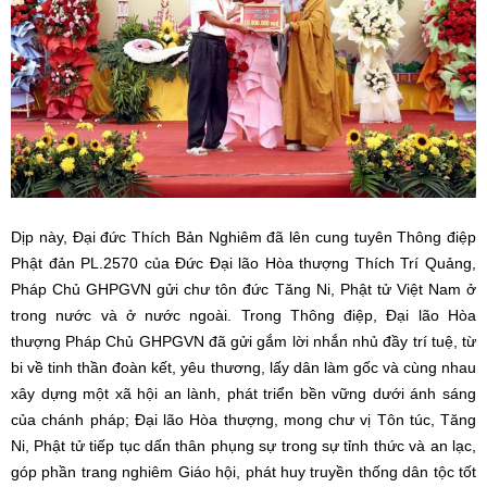
Dịp này, Đại đức Thích Bản Nghiêm đã lên cung tuyên Thông điệp
Phật đản PL.2570 của Đức Đại lão Hòa thượng Thích Trí Quảng,
Pháp Chủ GHPGVN gửi chư tôn đức Tăng Ni, Phật tử Việt Nam ở
trong nước và ở nước ngoài. Trong Thông điệp, Đại lão Hòa
thượng Pháp Chủ GHPGVN đã gửi gắm lời nhắn nhủ đầy trí tuệ, từ
bi về tinh thần đoàn kết, yêu thương, lấy dân làm gốc và cùng nhau
xây dựng một xã hội an lành, phát triển bền vững dưới ánh sáng
của chánh pháp; Đại lão Hòa thượng, mong chư vị Tôn túc, Tăng
Ni, Phật tử tiếp tục dấn thân phụng sự trong sự tỉnh thức và an lạc,
góp phần trang nghiêm Giáo hội, phát huy truyền thống dân tộc tốt