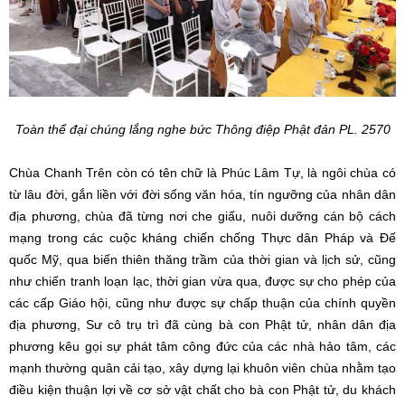
Toàn thể đại chúng lắng nghe bức Thông điệp Phật đản PL. 2570
Chùa Chanh Trên còn có tên chữ là Phúc Lâm Tự, là ngôi chùa có
từ lâu đời, gắn liền với đời sống văn hóa, tín ngưỡng của nhân dân
địa phương, chùa đã từng nơi che giấu, nuôi dưỡng cán bộ cách
mạng trong các cuộc kháng chiến chống Thực dân Pháp và Đế
quốc Mỹ, qua biến thiên thăng trầm của thời gian và lịch sử, cũng
như chiến tranh loạn lạc, thời gian vừa qua, được sự cho phép của
các cấp Giáo hội, cũng như được sự chấp thuận của chính quyền
địa phương, Sư cô trụ trì đã cùng bà con Phật tử, nhân dân địa
phương kêu gọi sự phát tâm công đức của các nhà hảo tâm, các
mạnh thường quân cải tạo, xây dựng lại khuôn viên chùa nhằm tạo
điều kiện thuận lợi về cơ sở vật chất cho bà con Phật tử, du khách