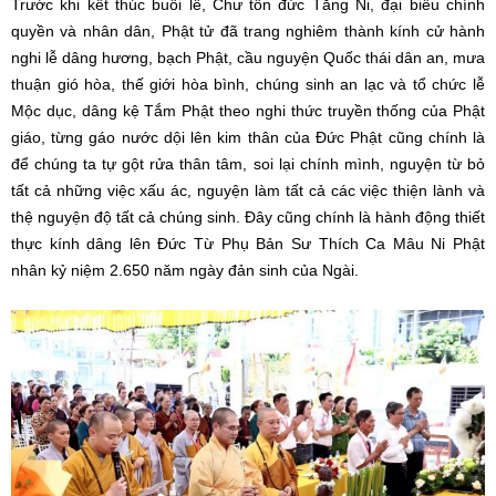
Trước khi kết thúc buổi lễ, Chư tôn đức Tăng Ni, đại biểu chính
quyền và nhân dân, Phật tử đã trang nghiêm thành kính cử hành
nghi lễ dâng hương, bạch Phật, cầu nguyện Quốc thái dân an, mưa
thuận gió hòa, thế giới hòa bình, chúng sinh an lạc và tổ chức lễ
Mộc dục, dâng kệ Tắm Phật theo nghi thức truyền thống của Phật
giáo, từng gáo nước dội lên kim thân của Đức Phật cũng chính là
để chúng ta tự gột rửa thân tâm, soi lại chính mình, nguyện từ bỏ
tất cả những việc xấu ác, nguyện làm tất cả các việc thiện lành và
thệ nguyện độ tất cả chúng sinh. Đây cũng chính là hành động thiết
thực kính dâng lên Đức Từ Phụ Bản Sư Thích Ca Mâu Ni Phật
nhân kỷ niệm 2.650 năm ngày đản sinh của Ngài.