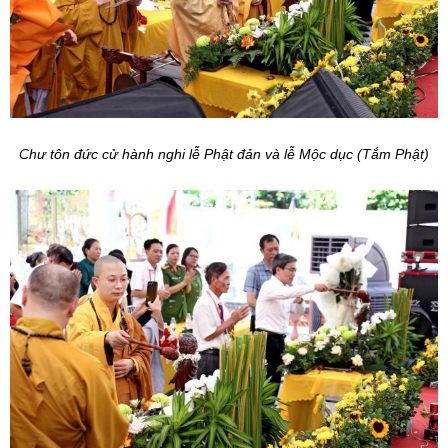
Chư tôn đức cử hành nghi lễ Phật đản và lễ Mộc dục (Tắm Phật)