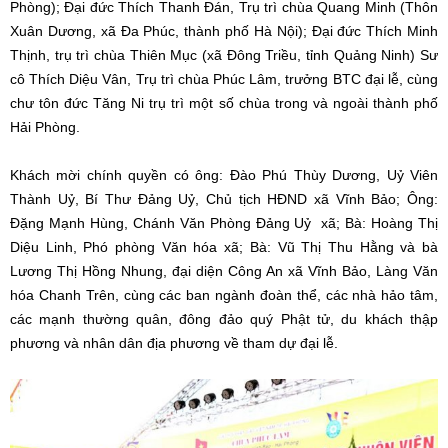
Phòng); Đại đức Thích Thanh Đán, Trụ trì chùa Quang Minh (Thôn
Xuân Dương, xã Đa Phúc, thành phố Hà Nội); Đại đức Thích Minh
Thịnh, trụ trì chùa Thiên Mục (xã Đông Triều, tỉnh Quảng Ninh) Sư
cô Thích Diệu Vân, Trụ trì chùa Phúc Lâm, trưởng BTC đại lễ, cùng
chư tôn đức Tăng Ni trụ trì một số chùa trong và ngoài thành phố
Hải Phòng.
Khách mời chính quyền có ông: Đào Phú Thùy Dương, Uỷ Viên
Thành Uỷ, Bí Thư Đảng Uỷ, Chủ tịch HĐND xã Vĩnh Bảo; Ông:
Đặng Mạnh Hùng, Chánh Văn Phòng Đảng Uỷ xã; Bà: Hoàng Thị
Diệu Linh, Phó phòng Văn hóa xã; Bà: Vũ Thị Thu Hằng và bà
Lương Thị Hồng Nhung, đại diện Công An xã Vĩnh Bảo, Làng Văn
hóa Chanh Trên, cùng các ban ngành đoàn thể, các nhà hảo tâm,
các mạnh thường quân, đông đảo quý Phật tử, du khách thập
phương và nhân dân địa phương về tham dự đại lễ.