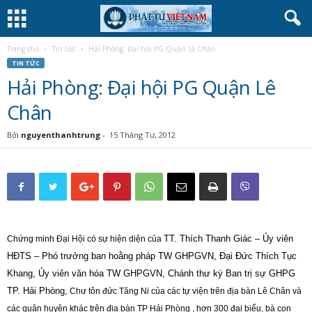
Trang chủ
Tin tức
Hải Phòng: Đại hội PG Quận Lê Chân
TIN TỨC
Hải Phòng: Đại hội PG Quận Lê
Chân
Bởi
nguyenthanhtrung
-
15 Tháng Tư, 2012
TT. Thích Thanh Giác – Ủy viên
Chứng minh Đại Hội có sự hiện diện của
HĐTS – Phó trưởng ban hoằng pháp TW GHPGVN, Đại Đức Thích Tục
Khang,
Ủy viên văn hóa TW GHPGVN, Chánh thư ký Ban trị sự GHPG
TP. Hải Phòng,
Chư tôn đức Tăng Ni của các tự viện trên địa bàn Lê Chân và
các quận huyện khác trên địa bàn TP Hải Phòng , hơn 300 đại biểu, bà con