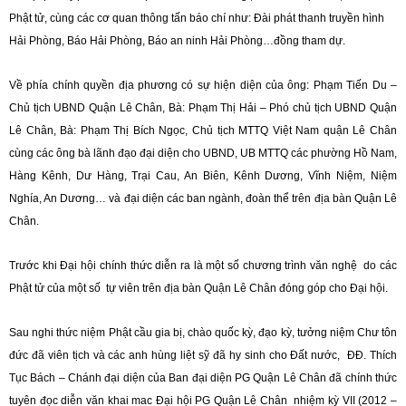
Phật tử, cùng các cơ quan thông tấn báo chí như: Đài phát thanh truyền hình
Hải Phòng, Báo Hải Phòng, Báo an ninh Hải Phòng…đồng tham dự.
Về phía chính quyền địa phương có sự hiện diện của ông: Phạm Tiến Du –
Chủ tịch UBND Quận Lê Chân, Bà: Phạm Thị Hải – Phó chủ tịch UBND Quận
Lê Chân, Bà: Phạm Thị Bích Ngọc, Chủ tịch MTTQ Việt Nam quận Lê Chân
cùng các ông bà lãnh đạo đại diện cho UBND, UB MTTQ các phường Hồ Nam,
Hàng Kênh, Dư Hàng, Trại Cau, An Biên, Kênh Dương, Vĩnh Niệm, Niệm
Nghía, An Dương… và đại diện các ban ngành, đoàn thể trên địa bàn Quận Lê
Chân.
Trước khi Đại hội chính thức diễn ra là một số chương trình văn nghệ do các
Phật tử của một số tự viên trên địa bàn Quận Lê Chân đóng góp cho Đại hội.
Sau nghi thức niệm Phật cầu gia bị, chào quốc kỳ, đạo kỳ, tưởng niệm Chư tôn
đức đã viên tịch và các anh hùng liệt sỹ đã hy sinh cho Đất nước, ĐĐ. Thích
Tục Bách – Chánh đại diện của Ban đại diện PG Quận Lê Chân đã chính thức
tuyên đọc diễn văn khai mac Đại hội PG Quận Lê Chân nhiệm kỳ VII (2012 –