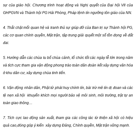
sự của giáo hội. Chương trình hoạt động và Nghị quyết của Đại hội VII của
GHPGVN và Thành hội PG Hải Phòng, Pháp lệnh tín ngưỡng tôn giáo của NN.
4. Thắt chặt mối quan hệ và tranh thủ sự giúp đỡ của Ban trị sự Thành hội PG,
các cơ quan chính quyền, Mặt trận, tập trung giải quyết một số tồn đọng về đất
đai.
5. Hướng dẫn các chùa tu bổ chùa cảnh, tổ chức tốt các ngày lễ lớn trong năm
và tích cực tham gia vận động phong trào toàn dân đoàn kết xây dựng văn hóa
ở khu dân cư, xây dựng chùa tinh tiến.
6. Vận động nhân dân, Phật tử phát huy chính tín, bài trừ mê tín dị đoan và các
tệ nẹn xã hội khuyến khích mọi người bảo vệ môi sinh, môi trường, trật tự an
toàn giao thông…
7. Tích cực lao động sản xuất, tham gia các công tác từ thiện xã hội có hiệu
quả cao,đóng góp ý kiến xây dựng Đảng, Chính quyền, Mặt trận vững mạnh.