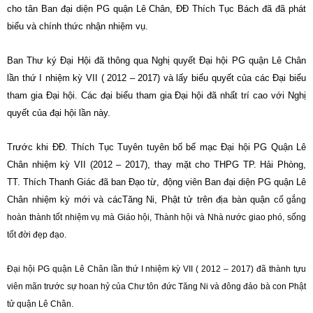
cho tân Ban đại diện PG quận Lê Chân, ĐĐ Thích Tục Bách đã đã phát
biểu và chính thức nhận nhiệm vụ.
Ban Thư ký Đại Hội đã thông qua Nghị quyết Đại hội PG quận Lê Chân
lần thứ I nhiệm kỳ VII ( 2012 – 2017) và lấy biểu quyết của các Đại biểu
tham gia Đại hội. Các đại biểu tham gia Đại hội đã nhất trí cao với Nghị
quyết của đại hội lần này.
Trước khi ĐĐ. Thích Tục Tuyên tuyên bố bế mạc Đại hội PG Quận Lê
Chân nhiệm kỳ VII (2012 – 2017), thay mặt cho THPG TP. Hải Phòng,
TT. Thích Thanh Giác đã ban Đạo từ, động viên Ban đại diện PG quận Lê
Chân nhiệm kỳ mới và cácTăng Ni, Phật tử trên địa bàn quận c
ố gắng
hoàn thành tốt nhiệm vụ mà Giáo hội, Thành hội và Nhà nước giao phó, sống
tốt đời đẹp đạo.
Đại hội PG quận Lê Chân lần thứ I nhiệm kỳ VII ( 2012 – 2017) đã thành tựu
viên mãn trước sự hoan hỷ của
Chư
tôn đức Tăng Ni và đông đảo bà con Phật
tử quận Lê Chân.