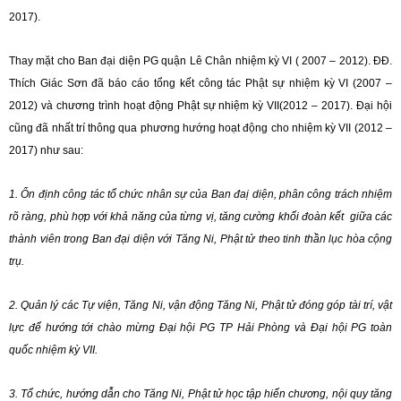
2017).
Thay mặt cho Ban đại diện PG quận Lê Chân nhiệm kỳ VI ( 2007 – 2012). ĐĐ.
Thích Giác Sơn đã báo cáo tổng kết công tác Phật sự nhiệm kỳ VI (2007 –
2012) và chương trình hoạt động Phật sự nhiệm kỳ VII(2012 – 2017). Đại hội
cũng đã nhất trí thông qua phương hướng hoạt động cho nhiệm kỳ VII (2012 –
2017) như sau:
1. Ổn định công tác tổ chức nhân sự của Ban đaị diện, phân công trách nhiệm
rõ ràng, phù hợp với khả năng của từng vị, tăng cường khối đoàn kết giữa các
thành viên trong Ban đại diện với Tăng Ni, Phật tử theo tinh thần lục hòa cộng
trụ.
2. Quản lý các Tự viện, Tăng Ni, vận động Tăng Ni, Phật tử đóng góp tài trí, vật
lực để hướng tới chào mừng Đại hội PG TP Hải Phòng và Đại hội PG toàn
quốc nhiệm kỳ VII.
3. Tổ chức, hướng dẫn cho Tăng Ni, Phật tử học tập hiến chương, nội quy tăng