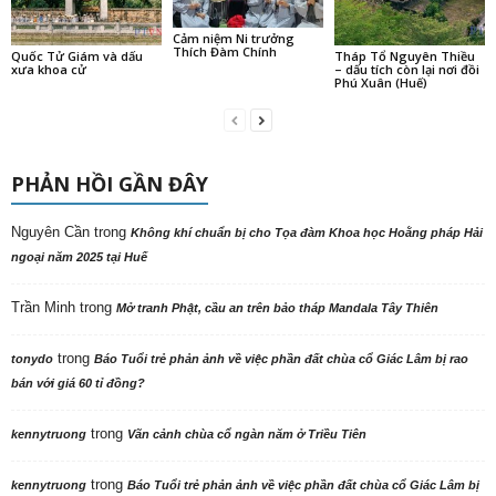
Cảm niệm Ni trưởng
Thích Đàm Chính
Quốc Tử Giám và dấu
Tháp Tổ Nguyên Thiều
xưa khoa cử
– dấu tích còn lại nơi đồi
Phú Xuân (Huế)
PHẢN HỒI GẦN ĐÂY
Nguyên Cần
trong
Không khí chuẩn bị cho Tọa đàm Khoa học Hoằng pháp Hải
ngoại năm 2025 tại Huế
Trần Minh
trong
Mở tranh Phật, cầu an trên bảo tháp Mandala Tây Thiên
trong
tonydo
Báo Tuổi trẻ phản ảnh về việc phần đất chùa cổ Giác Lâm bị rao
bán với giá 60 tỉ đồng?
trong
kennytruong
Vãn cảnh chùa cổ ngàn năm ở Triều Tiên
trong
kennytruong
Báo Tuổi trẻ phản ảnh về việc phần đất chùa cổ Giác Lâm bị