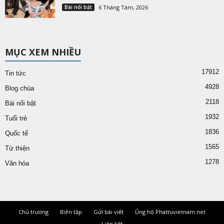
Bài nổi bật
6 Tháng Tám, 2026
MỤC XEM NHIỀU
17912
Tin tức
4928
Blog chùa
2118
Bài nổi bật
1932
Tuổi trẻ
1836
Quốc tế
1565
Từ thiện
1278
Văn hóa
Chủ trương
Biên tập
Gửi bài viết
Ủng hộ Phattuvietnam.net
Liên kết