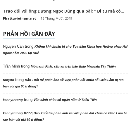
Trao đổi với ông Dương Ngọc Dũng qua bài: “ Đi tu mà có...
Phattuvietnam.net
-
15 Tháng Mười, 2019
PHẢN HỒI GẦN ĐÂY
Nguyên Cần
trong
Không khí chuẩn bị cho Tọa đàm Khoa học Hoằng pháp Hải
ngoại năm 2025 tại Huế
Trần Minh
trong
Mở tranh Phật, cầu an trên bảo tháp Mandala Tây Thiên
trong
tonydo
Báo Tuổi trẻ phản ảnh về việc phần đất chùa cổ Giác Lâm bị rao
bán với giá 60 tỉ đồng?
trong
kennytruong
Vãn cảnh chùa cổ ngàn năm ở Triều Tiên
trong
kennytruong
Báo Tuổi trẻ phản ảnh về việc phần đất chùa cổ Giác Lâm bị
rao bán với giá 60 tỉ đồng?