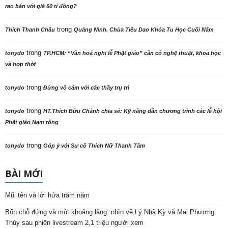
rao bán với giá 60 tỉ đồng?
trong
Thích Thanh Châu
Quảng Ninh. Chùa Tiêu Dao Khóa Tu Học Cuối Năm
trong
tonydo
TP.HCM: “Văn hoá nghi lễ Phật giáo” cần có nghệ thuật, khoa học
và hợp thời
trong
tonydo
Đừng vô cảm với các thầy trụ trì
trong
tonydo
HT.Thích Bửu Chánh chia sẻ: Kỹ năng dẫn chương trình các lễ hội
Phật giáo Nam tông
trong
tonydo
Góp ý với Sư cô Thích Nữ Thanh Tâm
BÀI MỚI
Mũi tên và lời hứa trăm năm
Bốn chỗ đứng và một khoảng lặng: nhìn về Lý Nhã Kỳ và Mai Phương
Thúy sau phiên livestream 2,1 triệu người xem