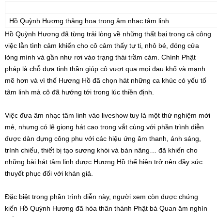
Hồ Quỳnh Hương thăng hoa trong âm nhạc tâm linh
Hồ Quỳnh Hương đã từng trải lòng về những thất bại trong cả công
việc lẫn tình cảm khiến cho cô cảm thấy tự ti, nhỏ bé, đóng cửa
lòng mình và gần như rơi vào trạng thái trầm cảm. Chính Phật
pháp là chỗ dựa tinh thần giúp cô vượt qua mọi đau khổ và mạnh
mẽ hơn và vì thế Hương Hồ đã chọn hát những ca khúc có yếu tố
tâm linh mà cô đã hướng tới trong lúc thiền định.
Việc đưa âm nhạc tâm linh vào liveshow tuy là một thử nghiệm mới
mẻ, nhưng có lẽ giọng hát cao trong vắt cùng với phần trình diễn
được dàn dựng công phu với các hiệu ứng âm thanh, ánh sáng,
trình chiếu, thiết bị tạo sương khói và bàn nâng… đã khiến cho
những bài hát tâm linh được Hương Hồ thể hiện trở nên đầy sức
thuyết phục đối với khán giả.
Đặc biệt trong phần trình diễn này, người xem còn được chứng
kiến Hồ Quỳnh Hương đã hóa thân thành Phật bà Quan âm nghìn