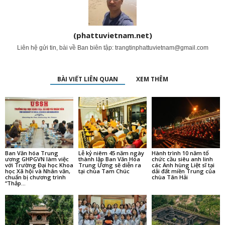
(phattuvietnam.net)
Liên hệ gửi tin, bài về Ban biên tập:
trangtinphattuvietnam@gmail.com
BÀI VIẾT LIÊN QUAN
XEM THÊM
Ban Văn hóa Trung
Lễ kỷ niêm 45 năm ngày
Hành trình 10 năm tổ
ương GHPGVN làm việc
thành lập Ban Văn Hóa
chức cầu siêu anh linh
với Trường Đại học Khoa
Trung Ương sẽ diễn ra
các Anh hùng Liệt sĩ tại
học Xã hội và Nhân văn,
tại chùa Tam Chúc
dải đất miền Trung của
chuẩn bị chương trình
chùa Tân Hải
“Thắp...