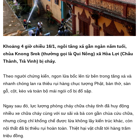
Khoảng 4 giờ chiều 16/1, ngôi tăng xá gần ngàn năm tuổi,
chùa Knong Srok (thường gọi là Qui Nông) xã Hòa Lợi (Châu
Thành, Trà Vinh) bị cháy.
Theo người chứng kiến, ngọn lửa bốc lên từ bên trong tăng xá và
nhanh chóng lan ra thiêu rụi hàng chục tượng Phật, bàn thờ, sàn
gỗ, cột, kèo và toàn bộ mái ngói cổ bị đổ sập.
Ngay sau đó, lực lượng phòng cháy chữa cháy tỉnh đã huy động
nhiều xe chữa cháy cùng với sư sãi và bà con gần chùa cứu chữa,
nhưng cũng chỉ khống chế được lửa không lây kiến trúc khác, còn
nội thất đã bị thiêu rụi hoàn toàn. Thiệt hại vật chất tới hàng trăm
triệu đồng.