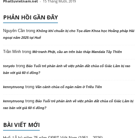
Phattuvietnam.net
-
15 Tháng Mười, 2019
PHẢN HỒI GẦN ĐÂY
Nguyên Cần
trong
Không khí chuẩn bị cho Tọa đàm Khoa học Hoằng pháp Hải
ngoại năm 2025 tại Huế
Trần Minh
trong
Mở tranh Phật, cầu an trên bảo tháp Mandala Tây Thiên
trong
tonydo
Báo Tuổi trẻ phản ảnh về việc phần đất chùa cổ Giác Lâm bị rao
bán với giá 60 tỉ đồng?
trong
kennytruong
Vãn cảnh chùa cổ ngàn năm ở Triều Tiên
trong
kennytruong
Báo Tuổi trẻ phản ảnh về việc phần đất chùa cổ Giác Lâm bị
rao bán với giá 60 tỉ đồng?
BÀI VIẾT MỚI
Huế: Lễ kỷ niệm 75 năm GĐPT Việt Nam (1951 – 2026)