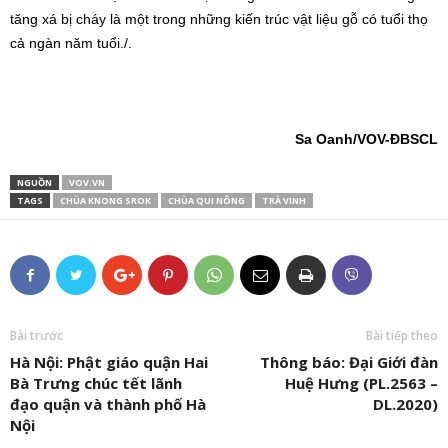
tăng xá bị cháy là một trong những kiến trúc vật liệu gỗ có tuổi thọ
cả ngàn năm tuổi./.
Sa Oanh/VOV-ĐBSCL
NGUỒN
VOV.VN
TAGS
CHÙA KNONG SROK
CHÙA QUI NÔNG
TRÀ VINH
Bài trước
Bài tiếp theo
Hà Nội: Phật giáo quận Hai
Thông báo: Đại Giới đàn
Bà Trưng chúc tết lãnh
Huệ Hưng (PL.2563 –
đạo quận và thành phố Hà
DL.2020)
Nội