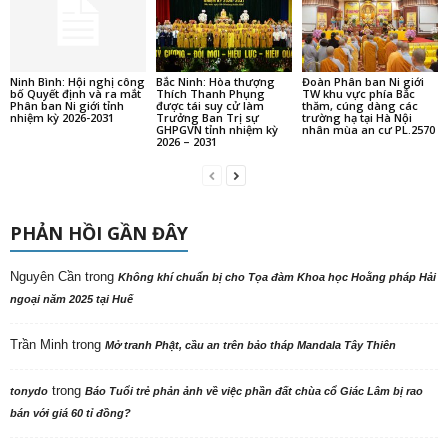
Ninh Bình: Hội nghị công
Bắc Ninh: Hòa thượng
Đoàn Phân ban Ni giới
bố Quyết định và ra mắt
Thích Thanh Phụng
TW khu vực phía Bắc
Phân ban Ni giới tỉnh
được tái suy cử làm
thăm, cúng dàng các
nhiệm kỳ 2026-2031
Trưởng Ban Trị sự
trường hạ tại Hà Nội
GHPGVN tỉnh nhiệm kỳ
nhân mùa an cư PL.2570
2026 – 2031
PHẢN HỒI GẦN ĐÂY
Nguyên Cần
trong
Không khí chuẩn bị cho Tọa đàm Khoa học Hoằng pháp Hải
ngoại năm 2025 tại Huế
Trần Minh
trong
Mở tranh Phật, cầu an trên bảo tháp Mandala Tây Thiên
trong
tonydo
Báo Tuổi trẻ phản ảnh về việc phần đất chùa cổ Giác Lâm bị rao
bán với giá 60 tỉ đồng?