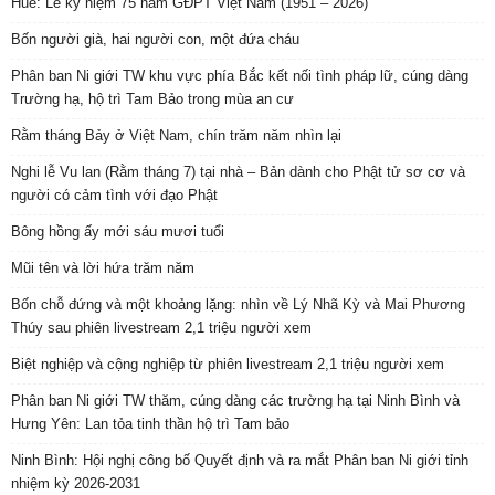
Huế: Lễ kỷ niệm 75 năm GĐPT Việt Nam (1951 – 2026)
Bốn người già, hai người con, một đứa cháu
Phân ban Ni giới TW khu vực phía Bắc kết nối tình pháp lữ, cúng dàng
Trường hạ, hộ trì Tam Bảo trong mùa an cư
Rằm tháng Bảy ở Việt Nam, chín trăm năm nhìn lại
Nghi lễ Vu lan (Rằm tháng 7) tại nhà – Bản dành cho Phật tử sơ cơ và
người có cảm tình với đạo Phật
Bông hồng ấy mới sáu mươi tuổi
Mũi tên và lời hứa trăm năm
Bốn chỗ đứng và một khoảng lặng: nhìn về Lý Nhã Kỳ và Mai Phương
Thúy sau phiên livestream 2,1 triệu người xem
Biệt nghiệp và cộng nghiệp từ phiên livestream 2,1 triệu người xem
Phân ban Ni giới TW thăm, cúng dàng các trường hạ tại Ninh Bình và
Hưng Yên: Lan tỏa tinh thần hộ trì Tam bảo
Ninh Bình: Hội nghị công bố Quyết định và ra mắt Phân ban Ni giới tỉnh
nhiệm kỳ 2026-2031