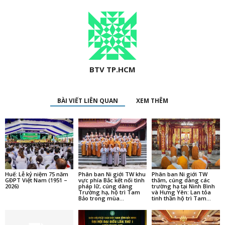
BTV TP.HCM
BÀI VIẾT LIÊN QUAN
XEM THÊM
Huế: Lễ kỷ niệm 75 năm
Phân ban Ni giới TW khu
Phân ban Ni giới TW
GĐPT Việt Nam (1951 –
vực phía Bắc kết nối tình
thăm, cúng dàng các
2026)
pháp lữ, cúng dàng
trường hạ tại Ninh Bình
Trường hạ, hộ trì Tam
và Hưng Yên: Lan tỏa
Bảo trong mùa...
tinh thần hộ trì Tam...