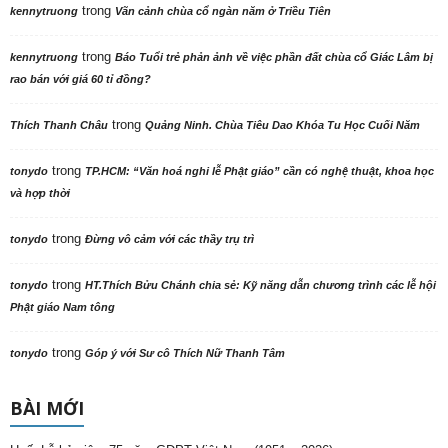
trong
kennytruong
Vãn cảnh chùa cổ ngàn năm ở Triều Tiên
trong
kennytruong
Báo Tuổi trẻ phản ảnh về việc phần đất chùa cổ Giác Lâm bị
rao bán với giá 60 tỉ đồng?
trong
Thích Thanh Châu
Quảng Ninh. Chùa Tiêu Dao Khóa Tu Học Cuối Năm
trong
tonydo
TP.HCM: “Văn hoá nghi lễ Phật giáo” cần có nghệ thuật, khoa học
và hợp thời
trong
tonydo
Đừng vô cảm với các thầy trụ trì
trong
tonydo
HT.Thích Bửu Chánh chia sẻ: Kỹ năng dẫn chương trình các lễ hội
Phật giáo Nam tông
trong
tonydo
Góp ý với Sư cô Thích Nữ Thanh Tâm
BÀI MỚI