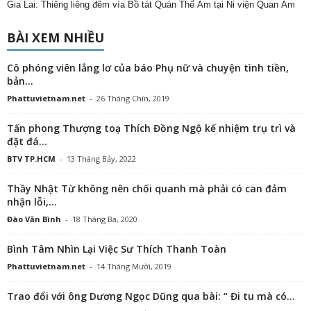
Gia Lai: Thiêng liêng đêm vía Bồ tát Quán Thế Âm tại Ni viện Quan Âm
BÀI XEM NHIỀU
Cô phóng viên lẳng lơ của báo Phụ nữ và chuyện tình tiền,
bản...
Phattuvietnam.net
-
26 Tháng Chín, 2019
Tấn phong Thượng toạ Thích Đồng Ngộ kế nhiệm trụ trì và
đặt đá...
BTV TP.HCM
-
13 Tháng Bảy, 2022
Thầy Nhật Từ không nên chối quanh mà phải có can đảm
nhận lỗi,...
Đào Văn Bình
-
18 Tháng Ba, 2020
Bình Tâm Nhìn Lại Việc Sư Thích Thanh Toàn
Phattuvietnam.net
-
14 Tháng Mười, 2019
Trao đổi với ông Dương Ngọc Dũng qua bài: “ Đi tu mà có...