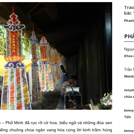
Trao
bài: 
Phatt
PHẢ
Nguy
Khoa 
Trần 
Manda
tonyd
chùa c
kenny
Tiên
 – Phổ Minh đã rực rỡ cờ hoa, biểu ngữ và những đóa sen
iếng chuông chùa ngân vang hòa cùng lời kinh trầm hùng
kenny