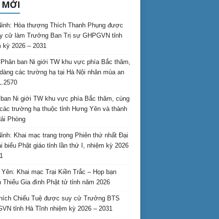
 MỚI
inh: Hòa thượng Thích Thanh Phụng được
uy cử làm Trưởng Ban Trị sự GHPGVN tỉnh
 kỳ 2026 – 2031
Phân ban Ni giới TW khu vực phía Bắc thăm,
dàng các trường hạ tại Hà Nội nhân mùa an
L.2570
ban Ni giới TW khu vực phía Bắc thăm, cúng
các trường hạ thuộc tỉnh Hưng Yên và thành
ải Phòng
inh: Khai mạc trang trọng Phiên thứ nhất Đại
ại biểu Phật giáo tỉnh lần thứ I, nhiệm kỳ 2026
1
Yên: Khai mạc Trại Kiền Trắc – Họp bạn
 Thiếu Gia đình Phật tử tỉnh năm 2026
hích Chiếu Tuệ được suy cử Trưởng BTS
N tỉnh Hà Tĩnh nhiệm kỳ 2026 – 2031