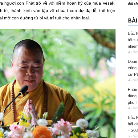
đưa người con Phật trở về với niềm hoan hỷ của mùa Vesak.
đất ch
h tề, thành kính vân tập về chùa tham dự đại lễ, thể hiện
ai mở con đường từ bi và trí tuệ cho nhân loại.
BÀI
Bắc N
tái s
nhiệm
4 Thá
Đoàn 
cúng 
cư P
4 Thá
Phân 
dàng 
phố H
4 Thá
Bắc N
hội đ
– 203
3 Thá