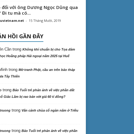
 đổi với ông Dương Ngọc Dũng qua
“ Đi tu mà có...
uvietnam.net
-
15 Tháng Mười, 2019
N HỒI GẦN ĐÂY
ên Cần
trong
Không khí chuẩn bị cho Tọa đàm
học Hoằng pháp Hải ngoại năm 2025 tại Huế
Minh
trong
Mở tranh Phật, cầu an trên bảo tháp
la Tây Thiên
trong
o
Báo Tuổi trẻ phản ảnh về việc phần đất
ổ Giác Lâm bị rao bán với giá 60 tỉ đồng?
trong
truong
Vãn cảnh chùa cổ ngàn năm ở Triều
trong
truong
Báo Tuổi trẻ phản ảnh về việc phần