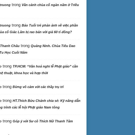
trong
truong
Vãn cảnh chùa cổ ngàn năm ở Triều
trong
truong
Báo Tuổi trẻ phản ảnh về việc phần
ùa cổ Giác Lâm bị rao bán với giá 60 tỉ đồng?
trong
 Thanh Châu
Quảng Ninh. Chùa Tiêu Dao
Tu Học Cuối Năm
trong
o
TP.HCM: “Văn hoá nghi lễ Phật giáo” cần
ệ thuật, khoa học và hợp thời
trong
o
Đừng vô cảm với các thầy trụ trì
trong
o
HT.Thích Bửu Chánh chia sẻ: Kỹ năng dẫn
 trình các lễ hội Phật giáo Nam tông
trong
o
Góp ý với Sư cô Thích Nữ Thanh Tâm