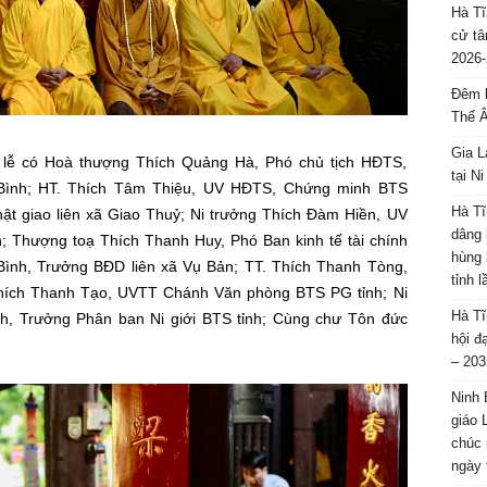
Hà Tĩ
cử tâ
2026-
Đêm l
Thế 
Gia L
lễ có Hoà thượng Thích Quảng Hà, Phó chủ tịch HĐTS,
tại N
Bình; HT. Thích Tâm Thiệu, UV HĐTS, Chứng minh BTS
Hà Tĩ
t giao liên xã Giao Thuỷ; Ni trưởng Thích Đàm Hiền, UV
dâng 
; Thượng toạ Thích Thanh Huy, Phó Ban kinh tế tài chính
hùng 
 Bình, Trưởng BĐD liên xã Vụ Bản; TT. Thích Thanh Tòng,
tỉnh 
hích Thanh Tạo, UVTT Chánh Văn phòng BTS PG tỉnh; Ni
Hà Tĩ
h, Trưởng Phân ban Ni giới BTS tỉnh; Cùng chư Tôn đức
hội đ
– 203
Ninh 
giáo 
chúc 
ngày 