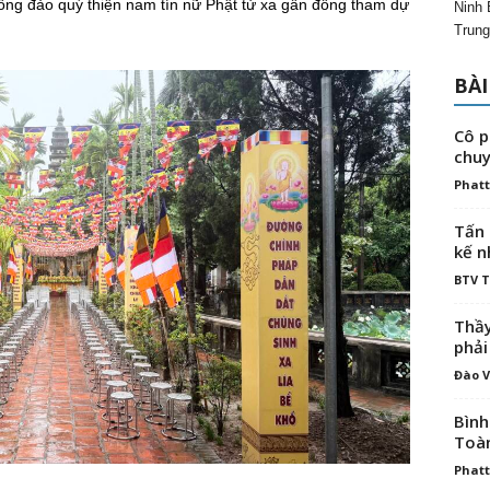
đông đảo quý thiện nam tín nữ Phật tử xa gần đồng tham dự
Ninh 
Trung
BÀI
Cô p
chuy
Phatt
Tấn 
kế n
BTV 
Thầy
phải
Đào V
Bình
Toà
Phatt