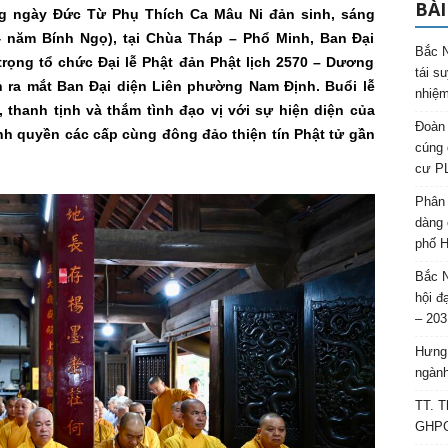
BÀI
g ngày Đức Từ Phụ Thích Ca Mâu Ni đản sinh, sáng
4 năm Bính Ngọ), tại Chùa Tháp – Phổ Minh, Ban Đại
Bắc N
rọng tổ chức Đại lễ Phật đản Phật lịch 2570 – Dương
tái s
h ra mắt Ban Đại diện Liên phường Nam Định. Buổi lễ
nhiệm
, thanh tịnh và thắm tình đạo vị với sự hiện diện của
Đoàn 
h quyền các cấp cùng đông đảo thiện tín Phật tử gần
cúng 
cư P
Phân 
dàng 
phố H
Bắc N
hội đ
– 203
Hưng 
ngành
TT. T
GHPGV