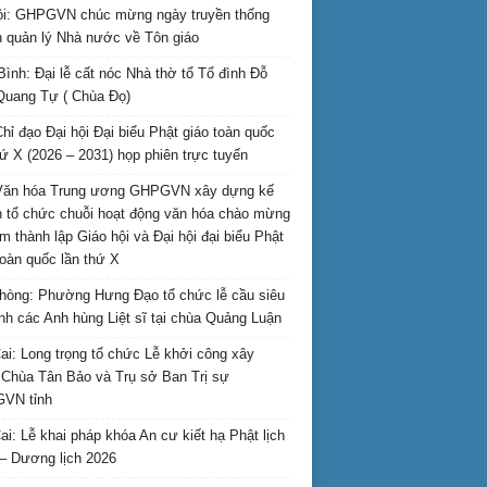
i: GHPGVN chúc mừng ngày truyền thống
 quản lý Nhà nước về Tôn giáo
Bình: Đại lễ cất nóc Nhà thờ tổ Tổ đình Đỗ
Quang Tự ( Chùa Đọ)
hỉ đạo Đại hội Đại biểu Phật giáo toàn quốc
hứ X (2026 – 2031) họp phiên trực tuyến
Văn hóa Trung ương GHPGVN xây dựng kế
 tổ chức chuỗi hoạt động văn hóa chào mừng
m thành lập Giáo hội và Đại hội đại biểu Phật
toàn quốc lần thứ X
hòng: Phường Hưng Đạo tổ chức lễ cầu siêu
inh các Anh hùng Liệt sĩ tại chùa Quảng Luận
ai: Long trọng tổ chức Lễ khởi công xây
Chùa Tân Bảo và Trụ sở Ban Trị sự
VN tỉnh
ai: Lễ khai pháp khóa An cư kiết hạ Phật lịch
– Dương lịch 2026