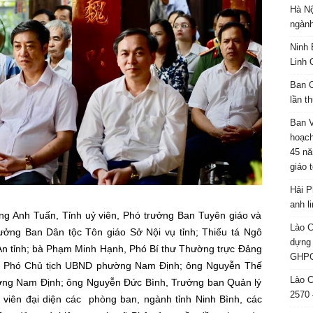
Hà Nộ
ngành
Ninh 
Linh 
Ban C
lần t
Ban 
hoạch
45 nă
giáo 
Hải P
anh l
g Anh Tuấn, Tỉnh uỷ viên, Phó trưởng Ban Tuyên giáo và
Lào C
ưởng Ban Dân tộc Tôn giáo Sở Nội vụ tỉnh; Thiếu tá Ngô
dựng 
An tỉnh; bà Phạm Minh Hạnh, Phó Bí thư Thường trực Đảng
GHPG
, Phó Chủ tịch UBND phường Nam Định; ông Nguyễn Thế
Lào C
ờng Nam Định; ông Nguyễn Đức Bình, Trưởng ban Quản lý
2570 
 viên đại diện các phòng ban, ngành tỉnh Ninh Bình, các