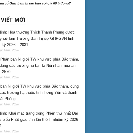
ùa cổ Giác Lâm bị rao bán với giá 60 tỉ đồng?
 VIẾT MỚI
inh: Hòa thượng Thích Thanh Phụng được
uy cử làm Trưởng Ban Trị sự GHPGVN tỉnh
 kỳ 2026 – 2031
ng Tám, 2026
Phân ban Ni giới TW khu vực phía Bắc thăm,
dàng các trường hạ tại Hà Nội nhân mùa an
L.2570
ng Tám, 2026
ban Ni giới TW khu vực phía Bắc thăm, cúng
các trường hạ thuộc tỉnh Hưng Yên và thành
ải Phòng
ng Tám, 2026
inh: Khai mạc trang trọng Phiên thứ nhất Đại
ại biểu Phật giáo tỉnh lần thứ I, nhiệm kỳ 2026
1
ng Tám, 2026