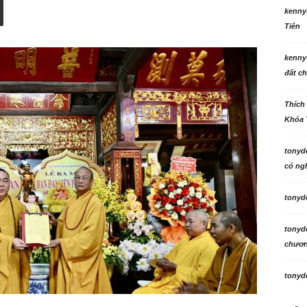
kenny
Tiên
kenny
đất ch
Thích
Khóa 
tonyd
có ngh
tonyd
tonyd
chương
tonyd