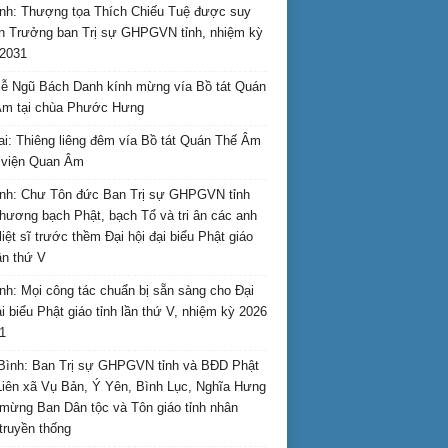
nh: Thượng tọa Thích Chiếu Tuệ được suy
n Trưởng ban Trị sự GHPGVN tỉnh, nhiệm kỳ
2031
ễ Ngũ Bách Danh kính mừng vía Bồ tát Quán
Âm tại chùa Phước Hưng
ai: Thiêng liêng đêm vía Bồ tát Quán Thế Âm
i viện Quan Âm
nh: Chư Tôn đức Ban Trị sự GHPGVN tỉnh
hương bạch Phật, bạch Tổ và tri ân các anh
liệt sĩ trước thềm Đại hội đại biểu Phật giáo
lần thứ V
nh: Mọi công tác chuẩn bị sẵn sàng cho Đại
ại biểu Phật giáo tỉnh lần thứ V, nhiệm kỳ 2026
1
Bình: Ban Trị sự GHPGVN tỉnh và BĐD Phật
Liên xã Vụ Bản, Ý Yên, Bình Lục, Nghĩa Hưng
mừng Ban Dân tộc và Tôn giáo tỉnh nhân
truyền thống