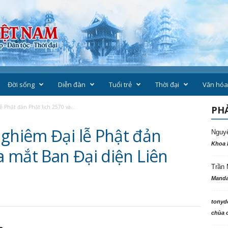
Đời sống
Diễn đàn
Tuổi trẻ
Thời đại
Văn hóa
 Phật đản Phật lịch 2570 và...
PHẢ
nghiêm Đại lễ Phật đản
Nguy
Khoa 
ra mắt Ban Đại diện Liên
Trần 
h
Manda
tonyd
chùa c