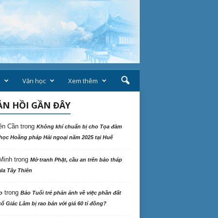
Văn học
Xem thêm
N HỒI GẦN ĐÂY
ên Cần
trong
Không khí chuẩn bị cho Tọa đàm
học Hoằng pháp Hải ngoại năm 2025 tại Huế
Minh
trong
Mở tranh Phật, cầu an trên bảo tháp
la Tây Thiên
trong
o
Báo Tuổi trẻ phản ảnh về việc phần đất
ổ Giác Lâm bị rao bán với giá 60 tỉ đồng?