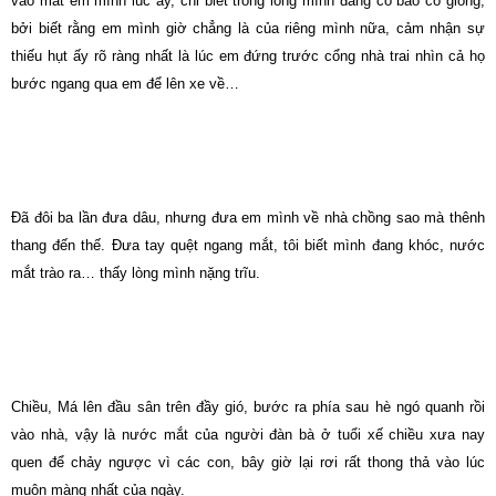
vào mắt em mình lúc ấy, chỉ biết trong lòng mình đang có bão có giông,
bởi biết rằng em mình giờ chẳng là của riêng mình nữa, cảm nhận sự
thiếu hụt ấy rõ ràng nhất là lúc em đứng trước cổng nhà trai nhìn cả họ
bước ngang qua em để lên xe về…
Đã đôi ba lần đưa dâu, nhưng đưa em mình về nhà chồng sao mà thênh
thang đến thế. Đưa tay quệt ngang mắt, tôi biết mình đang khóc, nước
mắt trào ra… thấy lòng mình nặng trĩu.
Chiều, Má lên đầu sân trên đầy gió, bước ra phía sau hè ngó quanh rồi
vào nhà, vậy là nước mắt của người đàn bà ở tuổi xế chiều xưa nay
quen để chảy ngược vì các con, bây giờ lại rơi rất thong thả vào lúc
muộn màng nhất của ngày.