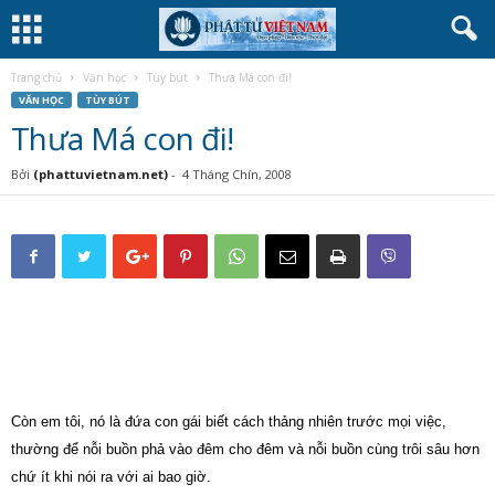
Trang chủ
Văn học
Tùy bút
Thưa Má con đi!
VĂN HỌC
TÙY BÚT
Thưa Má con đi!
Bởi
(phattuvietnam.net)
-
4 Tháng Chín, 2008
Còn em tôi, nó là đứa con gái biết cách thảng nhiên trước mọi việc,
thường để nỗi buồn phả vào đêm cho đêm và nỗi buồn cùng trôi sâu hơn
chứ ít khi nói ra với ai bao giờ.