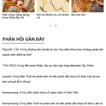
Hân hoan, lắng đọng
Khi tôi khiêu vũ, tôi khiêu
Ba mũi tên
mùa Phật đản về
vũ
PHẢN HỒI GẦN ĐÂY
Nguyên Cần
trong
Không khí chuẩn bị cho Tọa đàm Khoa học Hoằng pháp Hải
ngoại năm 2025 tại Huế
Trần Minh
trong
Mở tranh Phật, cầu an trên bảo tháp Mandala Tây Thiên
trong
tonydo
Báo Tuổi trẻ phản ảnh về việc phần đất chùa cổ Giác Lâm bị rao
bán với giá 60 tỉ đồng?
trong
kennytruong
Vãn cảnh chùa cổ ngàn năm ở Triều Tiên
trong
kennytruong
Báo Tuổi trẻ phản ảnh về việc phần đất chùa cổ Giác Lâm bị