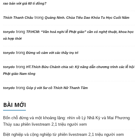
rao bán với giá 60 tỉ đồng?
trong
Thích Thanh Châu
Quảng Ninh. Chùa Tiêu Dao Khóa Tu Học Cuối Năm
trong
tonydo
TP.HCM: “Văn hoá nghi lễ Phật giáo” cần có nghệ thuật, khoa học
và hợp thời
trong
tonydo
Đừng vô cảm với các thầy trụ trì
trong
tonydo
HT.Thích Bửu Chánh chia sẻ: Kỹ năng dẫn chương trình các lễ hội
Phật giáo Nam tông
trong
tonydo
Góp ý với Sư cô Thích Nữ Thanh Tâm
BÀI MỚI
Bốn chỗ đứng và một khoảng lặng: nhìn về Lý Nhã Kỳ và Mai Phương
Thúy sau phiên livestream 2,1 triệu người xem
Biệt nghiệp và cộng nghiệp từ phiên livestream 2,1 triệu người xem