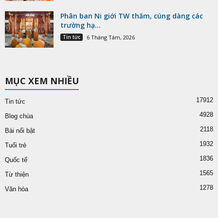
Phân ban Ni giới TW thăm, cúng dàng các
trường hạ...
Tin tức
6 Tháng Tám, 2026
MỤC XEM NHIỀU
17912
Tin tức
4928
Blog chùa
2118
Bài nổi bật
1932
Tuổi trẻ
1836
Quốc tế
1565
Từ thiện
1278
Văn hóa