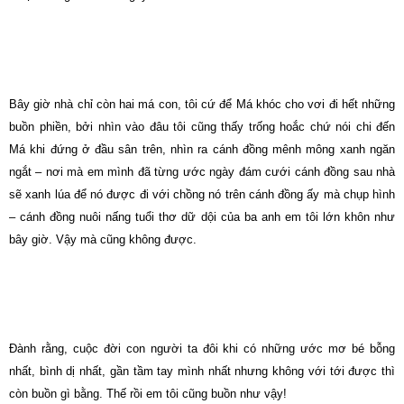
Bây giờ nhà chỉ còn hai má con, tôi cứ để Má khóc cho vơi đi hết những
buồn phiền, bởi nhìn vào đâu tôi cũng thấy trống hoắc chứ nói chi đến
Má khi đứng ở đầu sân trên, nhìn ra cánh đồng mênh mông xanh ngăn
ngắt – nơi mà em mình đã từng ước ngày đám cưới cánh đồng sau nhà
sẽ xanh lúa để nó được đi với chồng nó trên cánh đồng ấy mà chụp hình
– cánh đồng nuôi nấng tuổi thơ dữ dội của ba anh em tôi lớn khôn như
bây giờ. Vậy mà cũng không được.
Đành rằng, cuộc đời con người ta đôi khi có những ước mơ bé bỗng
nhất, bình dị nhất, gần tầm tay mình nhất nhưng không với tới được thì
còn buồn gì bằng. Thế rồi em tôi cũng buồn như vậy!