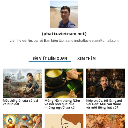
(phattuvietnam.net)
Liên hệ gửi tin, bài về Ban biên tập:
trangtinphattuvietnam@gmail.com
BÀI VIẾT LIÊN QUAN
XEM THÊM
Một thế giới của cỏ dại
Mồng Năm tháng Năm
Kiếp trước, tôi là người
và bùn đất
và nỗi nhớ quê của
Sài Gòn: Mùi rau thơm
những người xa xứ
và một tiếng hát cũ?