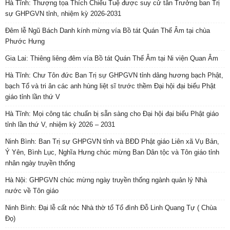
Hà Tĩnh: Thượng tọa Thích Chiếu Tuệ được suy cử tân Trưởng ban Trị
sự GHPGVN tỉnh, nhiệm kỳ 2026-2031
Đêm lễ Ngũ Bách Danh kính mừng vía Bồ tát Quán Thế Âm tại chùa
Phước Hưng
Gia Lai: Thiêng liêng đêm vía Bồ tát Quán Thế Âm tại Ni viện Quan Âm
Hà Tĩnh: Chư Tôn đức Ban Trị sự GHPGVN tỉnh dâng hương bạch Phật,
bạch Tổ và tri ân các anh hùng liệt sĩ trước thềm Đại hội đại biểu Phật
giáo tỉnh lần thứ V
Hà Tĩnh: Mọi công tác chuẩn bị sẵn sàng cho Đại hội đại biểu Phật giáo
tỉnh lần thứ V, nhiệm kỳ 2026 – 2031
Ninh Bình: Ban Trị sự GHPGVN tỉnh và BĐD Phật giáo Liên xã Vụ Bản,
Ý Yên, Bình Lục, Nghĩa Hưng chúc mừng Ban Dân tộc và Tôn giáo tỉnh
nhân ngày truyền thống
Hà Nội: GHPGVN chúc mừng ngày truyền thống ngành quản lý Nhà
nước về Tôn giáo
Ninh Bình: Đại lễ cất nóc Nhà thờ tổ Tổ đình Đỗ Linh Quang Tự ( Chùa
Đọ)