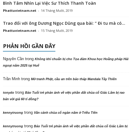
Bình Tâm Nhìn Lại Việc Sư Thích Thanh Toàn
Phattuvietnam.net
-
14 Tháng Mười, 2019
Trao đổi với ông Dương Ngọc Dũng qua bài: “ Đi tu mà có...
Phattuvietnam.net
-
15 Tháng Mười, 2019
PHẢN HỒI GẦN ĐÂY
Nguyên Cần
trong
Không khí chuẩn bị cho Tọa đàm Khoa học Hoằng pháp Hải
ngoại năm 2025 tại Huế
Trần Minh
trong
Mở tranh Phật, cầu an trên bảo tháp Mandala Tây Thiên
trong
tonydo
Báo Tuổi trẻ phản ảnh về việc phần đất chùa cổ Giác Lâm bị rao
bán với giá 60 tỉ đồng?
trong
kennytruong
Vãn cảnh chùa cổ ngàn năm ở Triều Tiên
trong
kennytruong
Báo Tuổi trẻ phản ảnh về việc phần đất chùa cổ Giác Lâm bị