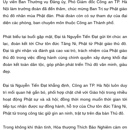
Ủy viên Ban Thường vụ Đảng ủy, Phó Giám đốc Công an TP. Hà
Nội làm trưởng đoàn đã đến thăm, chúc mừng Ban Trị sự Phật giáo
thủ đô nhân mùa Phật đản. Phái đoàn còn có sự tham dự của đại
diện các phòng, ban chuyên môn thuộc Công an Thành phố.
Phát biểu tại buổi gặp mặt, Đại tá Nguyễn Tiến Đạt gửi lời chúc an
lạc, đoàn kết tới Chư tôn đức Tăng Ni, Phật tử Phật giáo thủ đô.
Đại tá ghi nhận và đánh giá cao vai trò, trách nhiệm của Phật giáo
thủ đô trong việc đồng hành cùng chính quyền xây dựng khối đại
đoàn kết toàn dân tộc, góp phần phát triển Thủ đô văn minh, giàu
đẹp.
Đại tá Nguyễn Tiến Đạt khẳng định, Công an TP. Hà Nội luôn duy
trì mối quan hệ gắn bó, phối hợp chặt chẽ với Giáo hội trong nhiều
hoạt động Phật sự và xã hội; đồng thời mong muốn thời gian tới
tiếp tục nhận được sự đồng hành, hỗ trợ của Chư tôn đức Tăng Ni,
Phật tử trong công tác giữ gìn an ninh, trật tự trên địa bàn Thủ đô.
Trong không khí thân tình, Hòa thượng Thích Bảo Nghiêm cảm ơn