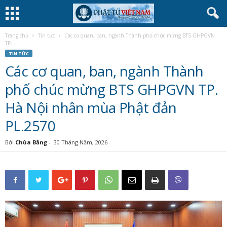
Trang chủ
Tin tức
Các cơ quan, ban, ngành Thành phố chúc mừng BTS GHPGVN
TP....
TIN TỨC
Các cơ quan, ban, ngành Thành
phố chúc mừng BTS GHPGVN TP.
Hà Nội nhân mùa Phật đản
PL.2570
Bởi
Chùa Bằng
-
30 Tháng Năm, 2026