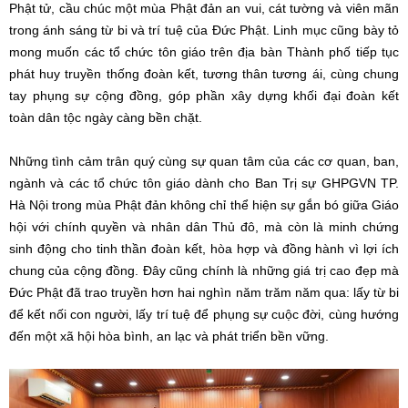
Phật tử, cầu chúc một mùa Phật đản an vui, cát tường và viên mãn
trong ánh sáng từ bi và trí tuệ của Đức Phật. Linh mục cũng bày tỏ
mong muốn các tổ chức tôn giáo trên địa bàn Thành phố tiếp tục
phát huy truyền thống đoàn kết, tương thân tương ái, cùng chung
tay phụng sự cộng đồng, góp phần xây dựng khối đại đoàn kết
toàn dân tộc ngày càng bền chặt.
Những tình cảm trân quý cùng sự quan tâm của các cơ quan, ban,
ngành và các tổ chức tôn giáo dành cho Ban Trị sự GHPGVN TP.
Hà Nội trong mùa Phật đản không chỉ thể hiện sự gắn bó giữa Giáo
hội với chính quyền và nhân dân Thủ đô, mà còn là minh chứng
sinh động cho tinh thần đoàn kết, hòa hợp và đồng hành vì lợi ích
chung của cộng đồng. Đây cũng chính là những giá trị cao đẹp mà
Đức Phật đã trao truyền hơn hai nghìn năm trăm năm qua: lấy từ bi
để kết nối con người, lấy trí tuệ để phụng sự cuộc đời, cùng hướng
đến một xã hội hòa bình, an lạc và phát triển bền vững.