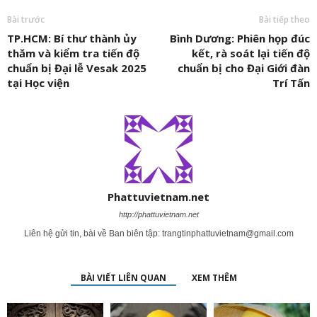
Bài trước
Bài tiếp theo
TP.HCM: Bí thư thành ủy
Bình Dương: Phiên họp đúc
thăm và kiểm tra tiến độ
kết, rà soát lại tiến độ
chuẩn bị Đại lễ Vesak 2025
chuẩn bị cho Đại Giới đàn
tại Học viện
Trí Tấn
Phattuvietnam.net
http://phattuvietnam.net
Liên hệ gửi tin, bài về Ban biên tập:
trangtinphattuvietnam@gmail.com
BÀI VIẾT LIÊN QUAN
XEM THÊM