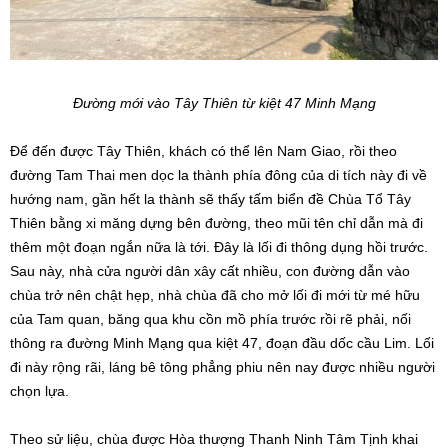
Đường mới vào Tây Thiên từ kiệt 47 Minh Mạng
Để đến được Tây Thiên, khách có thể lên Nam Giao, rồi theo
đường Tam Thai men dọc la thành phía đông của di tích này đi về
hướng nam, gần hết la thành sẽ thấy tấm biển đề Chùa Tổ Tây
Thiên bằng xi măng dựng bên đường, theo mũi tên chỉ dẫn mà đi
thêm một đoạn ngắn nữa là tới. Đây là lối đi thông dụng hồi trước.
Sau này, nhà cửa người dân xây cất nhiều, con đường dẫn vào
chùa trở nên chật hẹp, nhà chùa đã cho mở lối đi mới từ mé hữu
của Tam quan, băng qua khu cồn mồ phía trước rồi rẽ phải, nối
thông ra đường Minh Mạng qua kiệt 47, đoạn đầu dốc cầu Lim. Lối
đi này rộng rãi, láng bê tông phẳng phiu nên nay được nhiều người
chọn lựa.
Theo sử liệu, chùa được Hòa thượng Thanh Ninh Tâm Tịnh khai