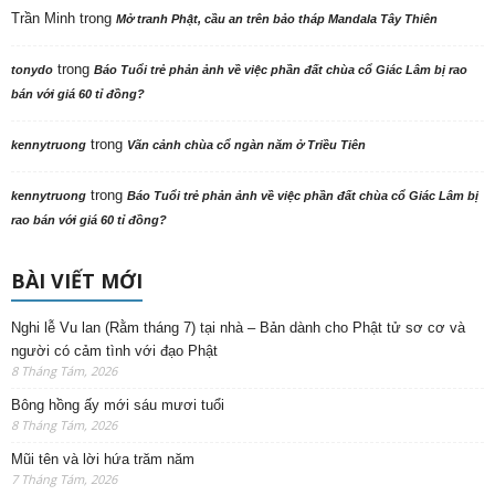
Trần Minh
trong
Mở tranh Phật, cầu an trên bảo tháp Mandala Tây Thiên
trong
tonydo
Báo Tuổi trẻ phản ảnh về việc phần đất chùa cổ Giác Lâm bị rao
bán với giá 60 tỉ đồng?
trong
kennytruong
Vãn cảnh chùa cổ ngàn năm ở Triều Tiên
trong
kennytruong
Báo Tuổi trẻ phản ảnh về việc phần đất chùa cổ Giác Lâm bị
rao bán với giá 60 tỉ đồng?
BÀI VIẾT MỚI
Nghi lễ Vu lan (Rằm tháng 7) tại nhà – Bản dành cho Phật tử sơ cơ và
người có cảm tình với đạo Phật
8 Tháng Tám, 2026
Bông hồng ấy mới sáu mươi tuổi
8 Tháng Tám, 2026
Mũi tên và lời hứa trăm năm
7 Tháng Tám, 2026