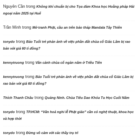
Nguyên Cần
trong
Không khí chuẩn bị cho Tọa đàm Khoa học Hoằng pháp Hải
ngoại năm 2025 tại Huế
Trần Minh
trong
Mở tranh Phật, cầu an trên bảo tháp Mandala Tây Thiên
trong
tonydo
Báo Tuổi trẻ phản ảnh về việc phần đất chùa cổ Giác Lâm bị rao
bán với giá 60 tỉ đồng?
trong
kennytruong
Vãn cảnh chùa cổ ngàn năm ở Triều Tiên
trong
kennytruong
Báo Tuổi trẻ phản ảnh về việc phần đất chùa cổ Giác Lâm bị
rao bán với giá 60 tỉ đồng?
trong
Thích Thanh Châu
Quảng Ninh. Chùa Tiêu Dao Khóa Tu Học Cuối Năm
trong
tonydo
TP.HCM: “Văn hoá nghi lễ Phật giáo” cần có nghệ thuật, khoa học
và hợp thời
trong
tonydo
Đừng vô cảm với các thầy trụ trì