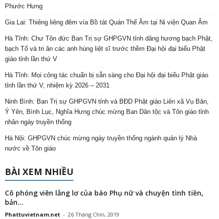
Phước Hưng
Gia Lai: Thiêng liêng đêm vía Bồ tát Quán Thế Âm tại Ni viện Quan Âm
Hà Tĩnh: Chư Tôn đức Ban Trị sự GHPGVN tỉnh dâng hương bạch Phật,
bạch Tổ và tri ân các anh hùng liệt sĩ trước thềm Đại hội đại biểu Phật
giáo tỉnh lần thứ V
Hà Tĩnh: Mọi công tác chuẩn bị sẵn sàng cho Đại hội đại biểu Phật giáo
tỉnh lần thứ V, nhiệm kỳ 2026 – 2031
Ninh Bình: Ban Trị sự GHPGVN tỉnh và BĐD Phật giáo Liên xã Vụ Bản,
Ý Yên, Bình Lục, Nghĩa Hưng chúc mừng Ban Dân tộc và Tôn giáo tỉnh
nhân ngày truyền thống
Hà Nội: GHPGVN chúc mừng ngày truyền thống ngành quản lý Nhà
nước về Tôn giáo
BÀI XEM NHIỀU
Cô phóng viên lẳng lơ của báo Phụ nữ và chuyện tình tiền,
bản...
Phattuvietnam.net
-
26 Tháng Chín, 2019