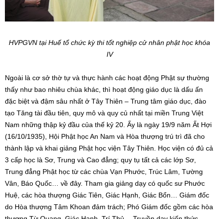
HVPGVN tại Huế tổ chức kỳ thi tốt nghiệp cử nhân phật học khóa
IV
Ngoài là cơ sở thờ tự và thực hành các hoạt động Phật sự thường
thấy như bao nhiêu chùa khác, thì hoạt động giáo dục là dấu ấn
đặc biệt và đậm sâu nhất ở Tây Thiên – Trung tâm giáo dục, đào
tạo Tăng tài đầu tiên, quy mô và quy củ nhất tại miền Trung Việt
Nam những thập kỷ đầu của thế kỷ 20. Ấy là ngày 19/9 năm Ất Hợi
(16/10/1935), Hội Phật học An Nam và Hòa thượng trú trì đã cho
thành lập và khai giảng Phật học viện Tây Thiên. Học viện có đủ cả
3 cấp học là Sơ, Trung và Cao đẳng; quy tụ tất cả các lớp Sơ,
Trung đẳng Phật học từ các chùa Vạn Phước, Trúc Lâm, Tường
Vân, Báo Quốc… về đây. Tham gia giảng dạy có quốc sư Phước
Huệ, các hòa thượng Giác Tiên, Giác Hạnh, Giác Bổn… Giám đốc
do Hòa thượng Tâm Khoan đảm trách; Phó Giám đốc gồm các hòa
thượng Từ Quang, Giác Hạnh, Trí Thủ… Truyền dạy kiến thức