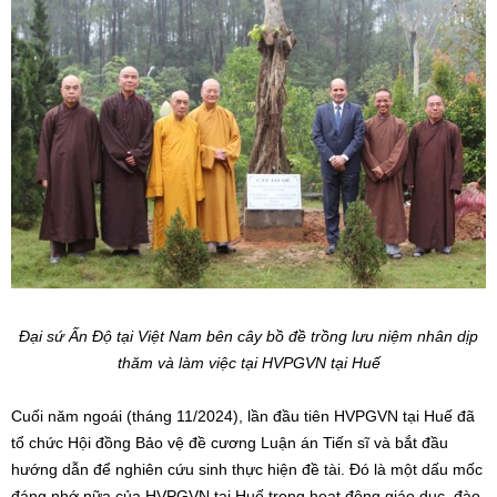
Đại sứ Ấn Độ tại Việt Nam bên cây bồ đề trồng lưu niệm nhân dịp
thăm và làm việc tại HVPGVN tại Huế
Cuối năm ngoái (tháng 11/2024), lần đầu tiên HVPGVN tại Huế đã
tổ chức Hội đồng Bảo vệ đề cương Luận án Tiến sĩ và bắt đầu
hướng dẫn để nghiên cứu sinh thực hiện đề tài. Đó là một dấu mốc
đáng nhớ nữa của HVPGVN tại Huế trong hoạt động giáo dục, đào