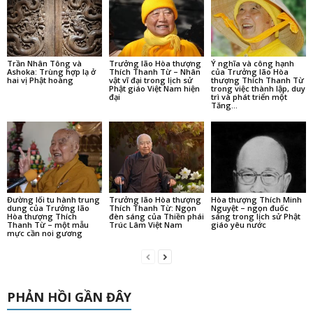
Trần Nhân Tông và
Trưởng lão Hòa thượng
Ý nghĩa và công hạnh
Ashoka: Trùng hợp lạ ở
Thích Thanh Từ – Nhân
của Trưởng lão Hòa
hai vị Phật hoàng
vật vĩ đại trong lịch sử
thượng Thích Thanh Từ
Phật giáo Việt Nam hiện
trong việc thành lập, duy
đại
trì và phát triển một
Tăng...
Đường lối tu hành trung
Trưởng lão Hòa thượng
Hòa thượng Thích Minh
dung của Trưởng lão
Thích Thanh Từ: Ngọn
Nguyệt – ngọn đuốc
Hòa thượng Thích
đèn sáng của Thiền phái
sáng trong lịch sử Phật
Thanh Từ – một mẫu
Trúc Lâm Việt Nam
giáo yêu nước
mực cần noi gương
PHẢN HỒI GẦN ĐÂY