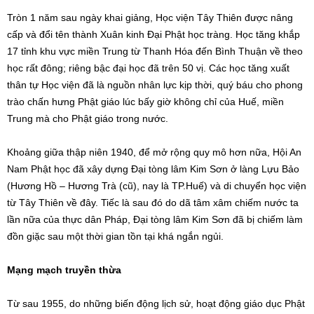
Tròn 1 năm sau ngày khai giảng, Học viện Tây Thiên được nâng
cấp và đổi tên thành Xuân kinh Đại Phật học tràng. Học tăng khắp
17 tỉnh khu vực miền Trung từ Thanh Hóa đến Bình Thuận về theo
học rất đông; riêng bậc đại học đã trên 50 vị. Các học tăng xuất
thân tự Học viện đã là nguồn nhân lực kịp thời, quý báu cho phong
trào chấn hưng Phật giáo lúc bấy giờ không chỉ của Huế, miền
Trung mà cho Phật giáo trong nước.
Khoảng giữa thập niên 1940, để mở rộng quy mô hơn nữa, Hội An
Nam Phật học đã xây dựng Đại tòng lâm Kim Sơn ở làng Lựu Bảo
(Hương Hồ – Hương Trà (cũ), nay là TP.Huế) và di chuyển học viện
từ Tây Thiên về đây. Tiếc là sau đó do dã tâm xâm chiếm nước ta
lần nữa của thực dân Pháp, Đại tòng lâm Kim Sơn đã bị chiếm làm
đồn giặc sau một thời gian tồn tại khá ngắn ngủi.
Mạng mạch truyền thừa
Từ sau 1955, do những biến động lịch sử, hoạt động giáo dục Phật