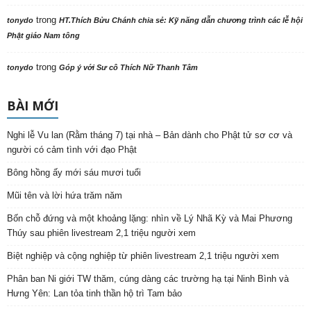
trong
tonydo
HT.Thích Bửu Chánh chia sẻ: Kỹ năng dẫn chương trình các lễ hội
Phật giáo Nam tông
trong
tonydo
Góp ý với Sư cô Thích Nữ Thanh Tâm
BÀI MỚI
Nghi lễ Vu lan (Rằm tháng 7) tại nhà – Bản dành cho Phật tử sơ cơ và
người có cảm tình với đạo Phật
Bông hồng ấy mới sáu mươi tuổi
Mũi tên và lời hứa trăm năm
Bốn chỗ đứng và một khoảng lặng: nhìn về Lý Nhã Kỳ và Mai Phương
Thúy sau phiên livestream 2,1 triệu người xem
Biệt nghiệp và cộng nghiệp từ phiên livestream 2,1 triệu người xem
Phân ban Ni giới TW thăm, cúng dàng các trường hạ tại Ninh Bình và
Hưng Yên: Lan tỏa tinh thần hộ trì Tam bảo