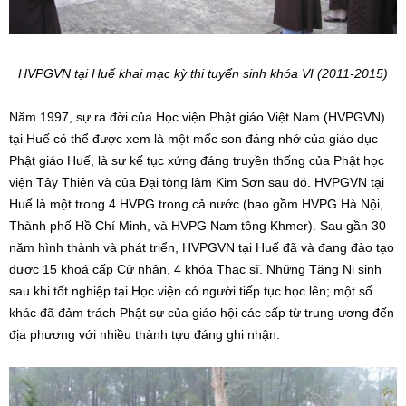
HVPGVN tại Huế khai mạc kỳ thi tuyển sinh khóa VI (2011-2015)
Năm 1997, sự ra đời của Học viện Phật giáo Việt Nam (HVPGVN)
tại Huế có thể được xem là một mốc son đáng nhớ của giáo dục
Phật giáo Huế, là sự kế tục xứng đáng truyền thống của Phật học
viện Tây Thiên và của Đại tòng lâm Kim Sơn sau đó. HVPGVN tại
Huế là một trong 4 HVPG trong cả nước (bao gồm HVPG Hà Nội,
Thành phố Hồ Chí Minh, và HVPG Nam tông Khmer). Sau gần 30
năm hình thành và phát triển, HVPGVN tại Huế đã và đang đào tạo
được 15 khoá cấp Cử nhân, 4 khóa Thạc sĩ. Những Tăng Ni sinh
sau khi tốt nghiệp tại Học viện có người tiếp tục học lên; một số
khác đã đảm trách Phật sự của giáo hội các cấp từ trung ương đến
địa phương với nhiều thành tựu đáng ghi nhận.