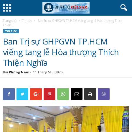
Trang chủ
Tin tức
Ban Trị sự GHPGVN TP.HCM viếng tang lễ Hòa thượng Thích
Thiện...
TIN TỨC
Ban Trị sự GHPGVN TP.HCM
viếng tang lễ Hòa thượng Thích
Thiện Nghĩa
Bởi
Phùng Nam
-
11 Tháng Sáu, 2025