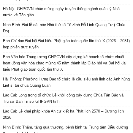
Hà Nội: GHPGVN chúc mừng ngày truyền thống ngành quản lý Nhà
nước về Tôn giáo
Ninh Bình: Đại lễ cất nóc Nhà thờ tổ Tổ đình Đỗ Linh Quang Tự ( Chùa
Đọ)
Ban Chỉ đạo Đại hội Đại biểu Phật giáo toàn quốc lần thứ X (2026 – 2031)
họp phiên trực tuyến
Ban Văn hóa Trung ương GHPGVN xây dựng kế hoạch tổ chức chuỗi
hoạt động văn hóa chào mừng 45 năm thành lập Giáo hội và Đại hội đại
biểu Phật giáo toàn quốc lần thứ X
Hải Phòng: Phường Hưng Đạo tổ chức lễ cầu siêu anh linh các Anh hùng
Liệt sĩ tại chùa Quảng Luận
Lào Cai: Long trọng tổ chức Lễ khởi công xây dựng Chùa Tân Bảo và
Trụ sở Ban Trị sự GHPGVN tỉnh
Lào Cai: Lễ khai pháp khóa An cư kiết hạ Phật lịch 2570 – Dương lịch
2026
Ninh Bình: Thăm, tặng quà thương, bệnh binh tại Trung tâm Điều dưỡng