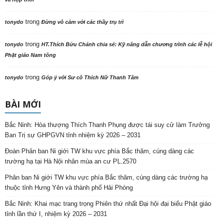
trong
tonydo
Đừng vô cảm với các thầy trụ trì
trong
tonydo
HT.Thích Bửu Chánh chia sẻ: Kỹ năng dẫn chương trình các lễ hội
Phật giáo Nam tông
trong
tonydo
Góp ý với Sư cô Thích Nữ Thanh Tâm
BÀI MỚI
Bắc Ninh: Hòa thượng Thích Thanh Phụng được tái suy cử làm Trưởng
Ban Trị sự GHPGVN tỉnh nhiệm kỳ 2026 – 2031
Đoàn Phân ban Ni giới TW khu vực phía Bắc thăm, cúng dàng các
trường hạ tại Hà Nội nhân mùa an cư PL.2570
Phân ban Ni giới TW khu vực phía Bắc thăm, cúng dàng các trường hạ
thuộc tỉnh Hưng Yên và thành phố Hải Phòng
Bắc Ninh: Khai mạc trang trọng Phiên thứ nhất Đại hội đại biểu Phật giáo
tỉnh lần thứ I, nhiệm kỳ 2026 – 2031