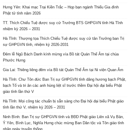
Hưng Yên: Khai mạc Trại Kiền Trắc – Họp bạn ngành Thiếu Gia đình
Phật tử tỉnh năm 2026
TT. Thích Chiếu Tuệ được suy cử Trưởng BTS GHPGVN tỉnh Hà Tĩnh
nhiệm kỳ 2026 – 2031
Hà Tĩnh: Thượng tọa Thích Chiếu Tuệ được suy cử tân Trưởng ban Trị
sự GHPGVN tỉnh, nhiệm kỳ 2026-2031
Đêm lễ Ngũ Bách Danh kính mừng vía Bồ tát Quán Thế Âm tại chùa
Phước Hưng
Gia Lai: Thiêng liêng đêm vía Bồ tát Quán Thế Âm tại Ni viện Quan Âm
Hà Tĩnh: Chư Tôn đức Ban Trị sự GHPGVN tỉnh dâng hương bạch Phật,
bạch Tổ và tri ân các anh hùng liệt sĩ trước thềm Đại hội đại biểu Phật
giáo tỉnh lần thứ V
Hà Tĩnh: Mọi công tác chuẩn bị sẵn sàng cho Đại hội đại biểu Phật giáo
tỉnh lần thứ V, nhiệm kỳ 2026 – 2031
Ninh Bình: Ban Trị sự GHPGVN tỉnh và BĐD Phật giáo Liên xã Vụ Bản,
Ý Yên, Bình Lục, Nghĩa Hưng chúc mừng Ban Dân tộc và Tôn giáo tỉnh
nhân ngày truyền thống