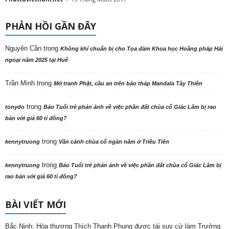
PHẢN HỒI GẦN ĐÂY
Nguyên Cần
trong
Không khí chuẩn bị cho Tọa đàm Khoa học Hoằng pháp Hải
ngoại năm 2025 tại Huế
Trần Minh
trong
Mở tranh Phật, cầu an trên bảo tháp Mandala Tây Thiên
trong
tonydo
Báo Tuổi trẻ phản ảnh về việc phần đất chùa cổ Giác Lâm bị rao
bán với giá 60 tỉ đồng?
trong
kennytruong
Vãn cảnh chùa cổ ngàn năm ở Triều Tiên
trong
kennytruong
Báo Tuổi trẻ phản ảnh về việc phần đất chùa cổ Giác Lâm bị
rao bán với giá 60 tỉ đồng?
BÀI VIẾT MỚI
Bắc Ninh: Hòa thượng Thích Thanh Phụng được tái suy cử làm Trưởng