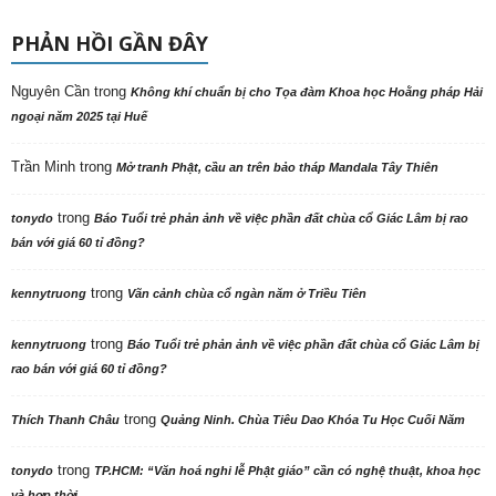
PHẢN HỒI GẦN ĐÂY
Nguyên Cần
trong
Không khí chuẩn bị cho Tọa đàm Khoa học Hoằng pháp Hải
ngoại năm 2025 tại Huế
Trần Minh
trong
Mở tranh Phật, cầu an trên bảo tháp Mandala Tây Thiên
trong
tonydo
Báo Tuổi trẻ phản ảnh về việc phần đất chùa cổ Giác Lâm bị rao
bán với giá 60 tỉ đồng?
trong
kennytruong
Vãn cảnh chùa cổ ngàn năm ở Triều Tiên
trong
kennytruong
Báo Tuổi trẻ phản ảnh về việc phần đất chùa cổ Giác Lâm bị
rao bán với giá 60 tỉ đồng?
trong
Thích Thanh Châu
Quảng Ninh. Chùa Tiêu Dao Khóa Tu Học Cuối Năm
trong
tonydo
TP.HCM: “Văn hoá nghi lễ Phật giáo” cần có nghệ thuật, khoa học
và hợp thời