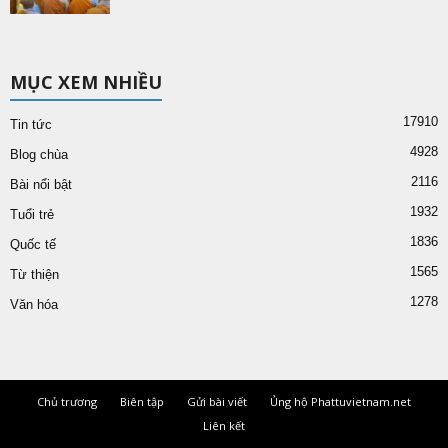
MỤC XEM NHIỀU
17910
Tin tức
4928
Blog chùa
2116
Bài nổi bật
1932
Tuổi trẻ
1836
Quốc tế
1565
Từ thiện
1278
Văn hóa
Chủ trương
Biên tập
Gửi bài viết
Ủng hộ Phattuvietnam.net
Liên kết