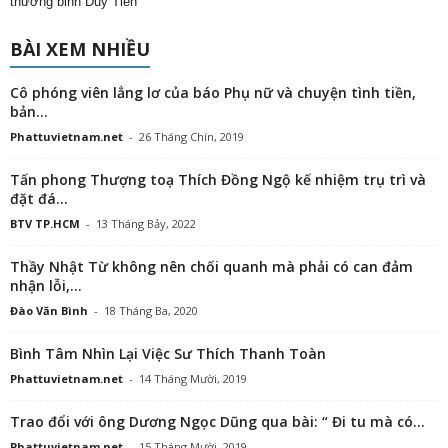
thương binh Duy Tiên
BÀI XEM NHIỀU
Cô phóng viên lẳng lơ của báo Phụ nữ và chuyện tình tiền,
bản...
Phattuvietnam.net
-
26 Tháng Chín, 2019
Tấn phong Thượng toạ Thích Đồng Ngộ kế nhiệm trụ trì và
đặt đá...
BTV TP.HCM
-
13 Tháng Bảy, 2022
Thầy Nhật Từ không nên chối quanh mà phải có can đảm
nhận lỗi,...
Đào Văn Bình
-
18 Tháng Ba, 2020
Bình Tâm Nhìn Lại Việc Sư Thích Thanh Toàn
Phattuvietnam.net
-
14 Tháng Mười, 2019
Trao đổi với ông Dương Ngọc Dũng qua bài: “ Đi tu mà có...
Phattuvietnam.net
-
15 Tháng Mười, 2019