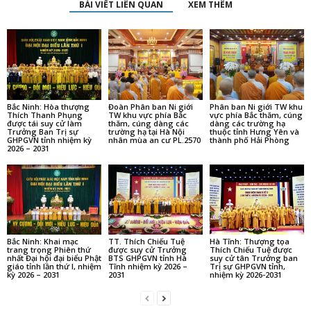
BÀI VIẾT LIÊN QUAN
XEM THÊM
Bắc Ninh: Hòa thượng
Đoàn Phân ban Ni giới
Phân ban Ni giới TW khu
Thích Thanh Phụng
TW khu vực phía Bắc
vực phía Bắc thăm, cúng
được tái suy cử làm
thăm, cúng dàng các
dàng các trường hạ
Trưởng Ban Trị sự
trường hạ tại Hà Nội
thuộc tỉnh Hưng Yên và
GHPGVN tỉnh nhiệm kỳ
nhân mùa an cư PL.2570
thành phố Hải Phòng
2026 – 2031
Bắc Ninh: Khai mạc
TT. Thích Chiếu Tuệ
Hà Tĩnh: Thượng tọa
trang trọng Phiên thứ
được suy cử Trưởng
Thích Chiếu Tuệ được
nhất Đại hội đại biểu Phật
BTS GHPGVN tỉnh Hà
suy cử tân Trưởng ban
giáo tỉnh lần thứ I, nhiệm
Tĩnh nhiệm kỳ 2026 –
Trị sự GHPGVN tỉnh,
kỳ 2026 – 2031
2031
nhiệm kỳ 2026-2031